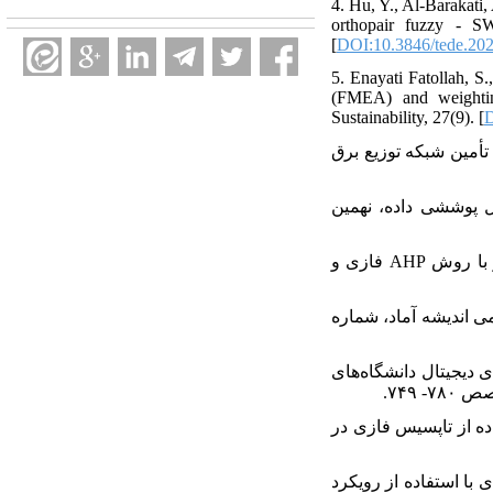
4. Hu, Y., Al-Barakati,
orthopair fuzzy - 
[
DOI:10.3846/tede.20
5. Enayati Fatollah, S
(FMEA) and weightin
Sustainability, 27(9). [
D
ریت ریسک عملیاتی زنجیره تأمین شبکه توزیع برق
امی، ا؛ (۱۳۹۶) رتبه‌بندی ریسک در صنعت برق با استفاده از FMEA و تحلیل پوششی داده، نهمین
۸. محمدزاده، حسن‌زاده، (۱۳۹۷) شناسایی و رتبه‌بندی عوامل مؤثر در پیاده‌سازی مدیریت زنجیره تأمین سبز با روش AHP فازی و
یره تأمین با استفاده از روش AHP فازی، نشریه علمی اندیشه آماد، شماره
کتابخانه‌های دیجیتال دانشگاه‌های
ه تأمین با استفاده از تاپسیس فازی در
أمین دایره‌ای با استفاده از رویکرد