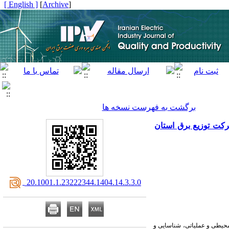
[ English ]
]
Archive
[
برگشت به فهرست نسخه ها
 روش‌های تحلیلی FMEA و ARAS(مورد مطالعه: شرکت توزیع برق استان
‎ 20.1001.1.23222344.1404.14.3.3.0
ل محیطی و عملیاتی، شناسایی و