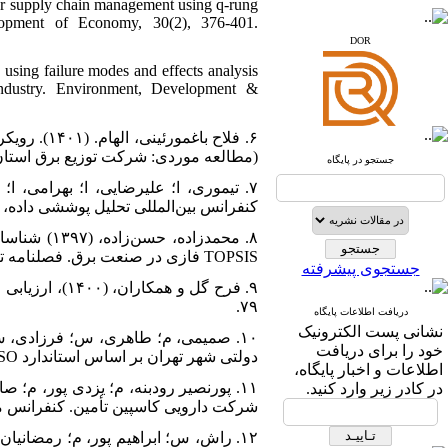
 for supply chain management using q-rung
www.iranipa.com
pment of Economy, 30(2), 376-401.
www.sid.ir
DOR
www.isc.gov.ir
using failure modes and effects analysis
industry. Environment, Development &
www.journals.msrt.ir
www.magiran.com
(مطالعه موردی: شرکت توزیع برق استان ی
جستجو در پایگاه
www.search.ricest.ac.ir
www.nqpc.ir
ResearchGate
کنفرانس بین‌المللی تحلیل پوششی داده، ب
google scholar
TOPSIS فازی در صنعت برق. فصلنامه تصمیم‌گیری و تحقیق در عملیات، دوره ۳، شماره ۳، صص ۲۸۱-۳۰۱.
جستجوی پیشرفته
۷۹.
دریافت اطلاعات پایگاه
نشانی پست الکترونیک
خود را برای دریافت
دولتی شهر تهران بر اساس استاندارد ۳۱۰۰۰ISO ، پژوهشنامه پردازش و مدیریت اطلاعات، دوره۳۷ شماره۳، صص ۷۸۰- ۷۴۹.
اطلاعات و اخبار پایگاه،
در کادر زیر وارد کنید.
شرکت دارویی کاسپین تأمین. کنفرانس م