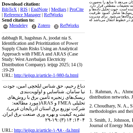
ان می‌دهد تا منابع را به‌صورت
Download citation:
ته تحقیقات مقطعی
قرار دارد.
BibTeX
|
RIS
|
EndNote
|
Medlars
|
ProCite
‌گیری هدفمند گردآوری شده است. جهت تحلیل داده‌ها و
 ریسک‌ها شامل کمبود ظرفیت
|
Reference Manager
|
RefWorks
وگاه‌ها می‌شود. برای مدیریت
Send citation to:
ی در خطوط انتقال می‌باشد که
Mendeley
Zotero
RefWorks
dabbagh R, hagshnas A, joodat nia S.
Identification and Prioritization of Power
Supply Chain Risks Using an Analytical
Approach with FMEA and ARAS (Case
Study: West Azerbaijan Electricity
Distribution Company). ieijqp 2025; 14 (3)
:19-29
URL:
http://ieijqp.ir/article-1-980-fa.html
دباغ رحیم، حق شناس ایلخچی امین، جودت
1. Rahman, A., Ahmed
نیا سامان. شناسایی و اولویت‌بندی
distribution networks.
ریسک‌های زنجیره تأمین برق با روش‌های
تحلیلی FMEA و ARAS(مورد مطالعه:
2. Choudhary, N. A., S
شرکت توزیع برق استان آذربایجان غربی).
methodologies and their
نشریه کیفیت و بهره وری صنعت برق ایران.
۱۴۰۴; ۱۴ (۳) :۱۹-۲۹
3. Smith, J., Johnson
Journal of Energy Man
URL:
http://ieijqp.ir/article-۱-۹۸۰-fa.html