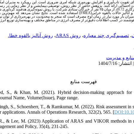
رای تقویت تاب‌آوری و افزایش بهره‌وری شبکه امری ضروری است.
این رویکرد به مدیران امک
 احتمالی ارائه کنند.
پژوهش حاضر از نظر روش، توصیفی-پیمایشی و از
نظر زمانی در رس
داده‌ها از طریق پرسشنامه‌ای ساخت‌یافته (با نرخ ناسازگاری 0.72)، از میان ۲۵ نفر از خبرگان ستادی شرکت، با روش نمونه
 و آنالیز حالات بالقوه خرابی
(
FMEA
)
استفاده شده است. نتایج نشان می‌دهد که مهم‌ترین
میزان بار
مورد نیاز در زمان اوج مصرف است که منجر به محدودیت در بهره‌برداری از توان نیر
ی هوشمند در کسب اطلاعات دقیق‌تر از مصرف انرژی در مناطق مختلف و بهینه‌سازی توزیع انرژ
،
تصمیم‌گیری چند معیاره
،
روش ARAS
،
روش آنالیز بالقوه خطا.
ایع و مدیریت
فهرست منابع
, S., & Khan, M. (2021). Hybrid decision-making approach for 
 Journal Name, Volume(Issue), Page range.
ingh, S., Schoenherr, T., & Ramkumar, M. (2022). Risk assessment in su
 applications. Annals of Operations Research, 322(2), 565. [
DOI:10.1
, R., & Lee, M. (2023) Application of ARAS and VIKOR methods in ra
agement and Policy, 35(4), 231-245.