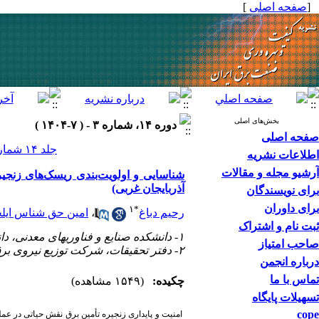
[
صفحه اصلی
]
بخش‌های اصلی
دوره ۱۴، شماره ۳ - ( ۷-۱۴۰۴ )
صفحه اصلی
جلد ۱۴ شماره ۳ صفحات ۲۹-۱۹
اطلاعات نشریه
آرشیو مجله و مقالات
آذربایجان غربی)
برای نویسندگان
برای داوران
۱
*
رحیم دباغ
،
امین حق شناس ایل
ثبت نام و اشتراک
۱- دانشکده صنایع و فناوریهای معدنی، دانشگاه صنعتی ارومیه، ایران
صاحب امتیاز
۲- دفتر تحقیقات، شرکت توزیع نیروی برق آذربایجان غربی، ارومیه، ایران
درباره انجمن
تماس با ما
چکیده:
(۱۵۴۹ مشاهده)
تسهیلات پایگاه
cope
امنیت و پایداری زنجیره تأمین برق نقش حیاتی در عمل