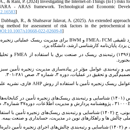
 A., & Rani, P. (2024) Investigating the Internet-of-Things (IoT) risks
SWARA - ARAS framework. Technological and Economic Develo
22.16583
]
., Dabbagh, R., & Shahsavar Jalavat, A. (2025). An extended approach 
g method for assessment of risk factors in the petrochemical 
OI:10.1007/s10668-022-02609-8
]
۶. فلاح باغمورئینی، الهام. (۱۴۰۱). رویکرد تلفیقی FMEA، FCM و BWM برای مدی
زد)، پایان‌نامه کارشناسی ارشد، دانشگاه یزد.
۷. تیموری، ا؛ علیرضایی، ا؛ بهر
جنورد.
۹. فرح گل و همکاران، (۱۴۰۰)، ارزیابی عوامل ریسک زنج
۱۰. صمیمی، م؛ طاهری، س؛ فرزادی، س (۱۴۰۱) شناسایی و رتبه‌بندی ریسک‌های زنجیره تأمین در 
۱۱. پورنصیر رودبنه، م؛ یزدی پور، م؛ صابونی، ح (۱۴۰۲) شناسایی و رتبه‌بندی ریسک‌های زنجیر
لی چالش ها و راهکارهای نوین در مدیریت، حسابداری و صنعت بیمه.
۱۲. راش، س؛ ابراهیم پور، م؛ رمضانیان، م (۱۴۰۲) شناسایی و رتبه‌بندی چالش‌های اجرای زنجیره‌ ت