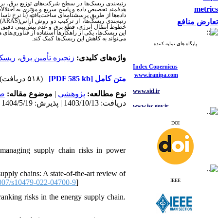
رتبه‌بندی ریسک‌ها در سطح شرکت‌های توزیع برق، ب
metrics
هدفمند تخصیص داده و پاسخ سریع و مؤثری به اختلالات
تعارض منافع
رتبه‌بندی ریسک‌ها، از ترکیب دو روش آراس(
ARAS
)
خطوط انتقال انرژی، قطع برق و عدم پیش‌بینی دقیق 
این ریسک‌ها، یکی از راهکارها استفاده از فناوری‌ها
می‌تواند به کاهش این ریسک‌ها کمک کند.
پایگاه های نمایه کننده
واژه‌های کلیدی:
زنجیره تأمین برق
،
ریسک
Index Copernicus
www.iranipa.com
متن کامل
[PDF 585 kb]
(۵۱۸ دریافت)
www.sid.ir
نوع مطالعه:
پژوهشي
|
موضوع مقاله:
صن
www.isc.gov.ir
دریافت: 1403/10/13 | پذیرش: 1404/5/19 | انتشار: 1404/7/16
www.journals.msrt.ir
DOI
www.magiran.com
www.search.ricest.ac.ir
managing supply chain risks in power
www.nqpc.ir
ResearchGate
google scholar
pply chains: A state-of-the-art review of
IEEE
007/s10479-022-04700-9
]
nking risks in the energy supply chain.
Index Copernicus