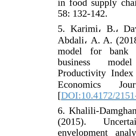
in food supply cha
58: 132-142.
5. Karimi، B.، Da
Abdali، A. A. (2018
model for bank b
business mode
Productivity Inde
Economics Jou
[
DOI:10.4172/2151
6. Khalili-Damgha
(2015). Uncert
envelopment analy