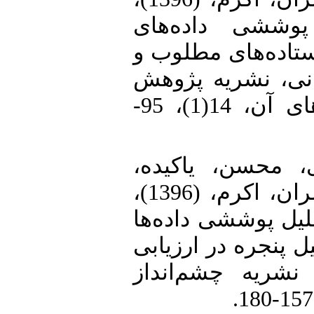
پوششی داده‌های
ستاده‌های مطلوب و
انی، نشریه پژوهش
در عملیات و کاربردهای آن، 14(1)، 95-
26.  محسن، یاکیده
کیخسرو و اویسی عمران، اکرم، (1396)،
لیل پوششی داده‌ها
یل پنجره در ارزیابی
نشریه چشم‌انداز