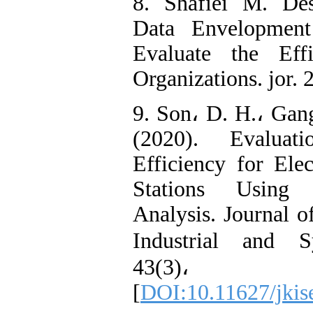
8. Shafiei M. Des
Data Envelopment
Evaluate the Effi
Organizations. jor. 
9. Son، D. H.، Gan
(2020). Evaluat
Efficiency for Ele
Stations Using
Analysis. Journal o
Industrial and S
43(3)،
[
DOI:10.11627/jkis