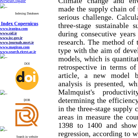
Climate change and envi
Researchgate
made the supply chain of t
Indexing Databases
serious challenge. Calcul
Index Copernicus
www.iranipa.com
three-stage sustainable s
www.sid.ir
during consecutive years
www.isc.gov.ir
www.journals.msrt.ir
research. The method of t
www.magiran.com
www.search.ricest.ac.ir
type with the aim of deve
www.nqpc.ir
google scholar
models, which is quantitat
DOI
retrospective in terms of 
article, a new model 
Index Copernicus
analysis is presented, w
www.iranipa.com
Malmquist's productiv
www.sid.ir
www.isc.gov.ir
determining the efficiency
ِDOR
www.journals.msrt.ir
www.magiran.com
in the three-stage supply 
www.search.ricest.ac.ir
www.nqpc.ir
areas in measure the coun
google scholar
1398 to 1400 and show 
regression, according to w
Search in website