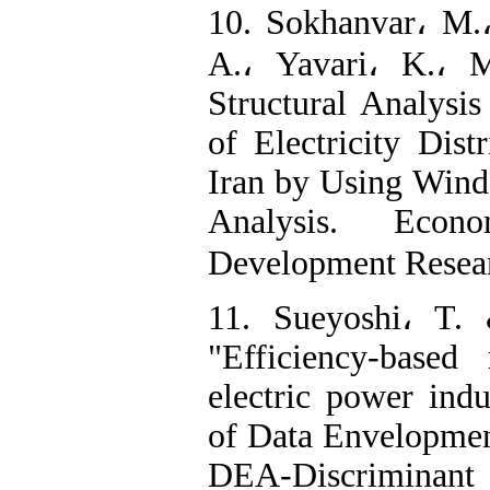
10. Sokhanvar، M.،
A.، Yavari، K.، M
Structural Analysi
of Electricity Dis
Iran by Using Win
Analysis. Eco
Development Resear
11. Sueyoshi، T.
"Efficiency-based
electric power ind
of Data Envelopme
DEA-Discriminan