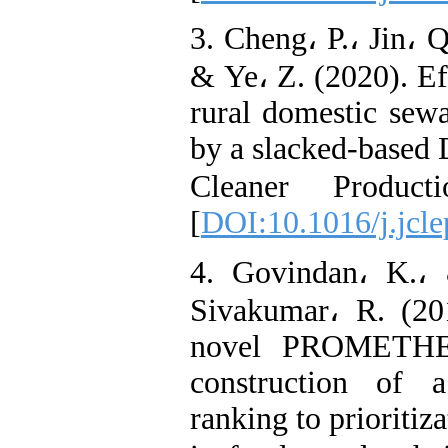
3. Cheng، P.، Jin، 
& Ye، Z. (2020). Ef
rural domestic sewa
by a slacked-based
Cleaner Product
[
DOI:10.1016/j.jcl
4. Govindan، K.،
Sivakumar، R. (20
novel PROMETHEE
construction of 
ranking to prioritiz