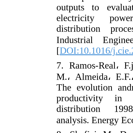
outputs to evalua
electricity pow
distribution pro
Industrial Engine
[
DOI:10.1016/j.cie
7. Ramos-Real، F.j
M.، Almeida، E.F.
The evolution and
productivity in B
distribution 199
analysis. Energy Ec