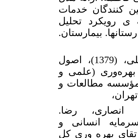
ین‌ کنندگان خدمات
‌ ی رویکرد تحلیل
رستانها. بیمارستان
16. امامی میبدی، علی، (1379)، اصول
 بهره‌وری (علمی و
 مؤسسه مطالعات و
تهران
17. نصاری، رضا
(1391).ه انسانی و
تقای بهره وری کل