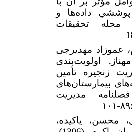
امل مؤثر بر آن با
پوششي داده‌ها و
، مجله تحقيقات
24. عموزاد مهدیرجی
ناز. اولویت‌بندی
یت زنجیره تأمین
ه‌های بیمارستان‌های
صلنامه مدیریت
25.  محسن، یاکیده
کیخسرو و اویسی عمران، اکرم، (1396)،