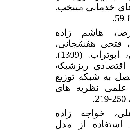
‌های خدماتی منتخب
18.  هاشم زاده
ا، فتحی هفشجانی
کیامرث، علی رضایی، ابوتراب. (1399).
ل اقتصادی ریزشبکه
صل به شبکه توزیع
 علمی نظریه های
19. خواجه زاده
فولی مهدی(1393). استفاده از مدل