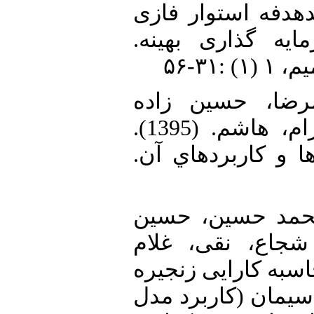
دهدفه استوار فازی
ایه گذاری بهینه
۳۱-۵۶
20. ا، حسین زاده
لطفی، فرهاد، نیکومرام، هاشم. (1395).
ا و كاربردهاي آن
21. د حسین، حسین
شجاع، نقی، غلام
یر. (1398). محاسبه کارایی زنجیره
سیمان (کاربرد مدل