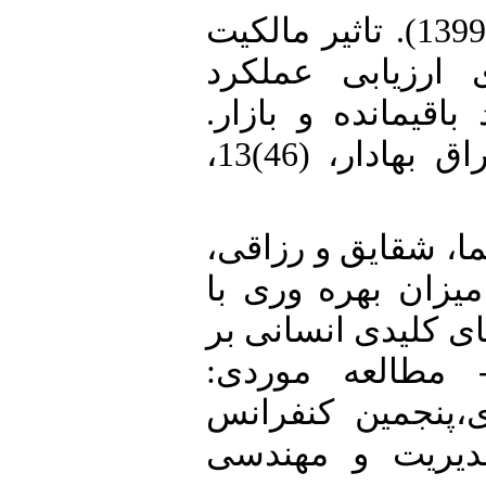
27. صالحی، اله‌کرم. (1399). تاثیر مالکیت
 ارزیابی عملکرد
باقیمانده و بازار
دانش مالی تحلیل اوراق بهادار، (46)13،
28. ، شقایق و رزاقی
سنجش میزان بهره وری با
ی کلیدی انسانی بر
- مطالعه موردی
،پنجمین کنفرانس
یریت و مهندسی