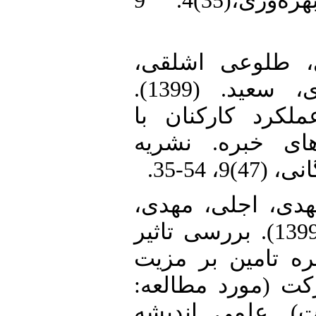
دیماتل. مدیریت بهره‌وری،(35)4. 9
31. طلوعی اشلقی
عباس، شهباز مرادی، سعید. (1399).
ملکرد کارکنان با
های خبره. نشریه
9، 54-35
32. ، اجلی، مهدی
جعفرقلی، دل آرام. (1399). بررسی تاثیر
ره تامین بر مزیت
رکت (مورد مطالعه
). علمی اندیشه