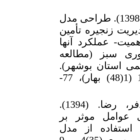
29. قربان پور، احمد. (1398). طراحی مدل
ریت زنجیره تأمین
میت- عملکرد آنها
ری سبز (مطالعه
شیمی استان بوشهر
مدیریت بهره‌وری، 13 (1(48) بهار)، 77-
30. کیانی، ندا، رادفر، رضا. (1394).
ی عوامل موثر بر
 استفاده از مدل