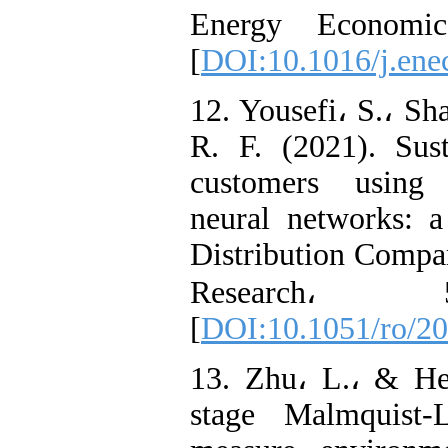
Energy Economic
[
DOI:10.1016/j.ene
12. Yousefi، S.، S
R. F. (2021). Sust
customers using c
neural networks: 
Distribution Comp
Research، 
[
DOI:10.1051/ro/2
13. Zhu، L.، & He
stage Malmquist-