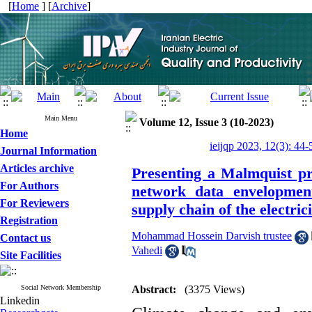
[
Home
] [
Archive
]
Main Menu
Volume 12, Issue 3 (10-2023)
Home
ieijqp 2023, 12(3): 44-
Journal Information
Articles archive
Presenting a Malmquist pr
For Authors
network data envelopment
For Reviewers
supply chain of the electric
Registration
Mohammad Hossein Darvish trustee
Contact us
Vahedi
Site Facilities
Social Network Membership
Abstract:
(3375 Views)
Linkedin