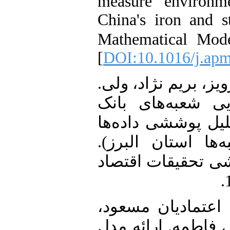
measure environme
China's iron and s
Mathematical Mode
[
DOI:10.1016/j.apm
14. ز، بریم نژاد، ولی
(1395). ه‌های بانک
یل پوششی داده‌ها
(‌ها استان البرز
ی تحقیقات اقتصاد
15. عتمادیان مسعود
 فاطمه. ارائه مدل