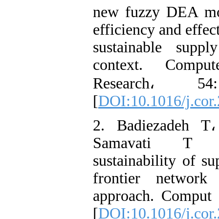
new fuzzy DEA mod
efficiency and effec
sustainable supp
context. Compu
Research، 
[
DOI:10.1016/j.cor
2. Badiezadeh T،
Samavati T (
sustainability of s
frontier networ
approach. Comput 
[
DOI:10.1016/j.cor