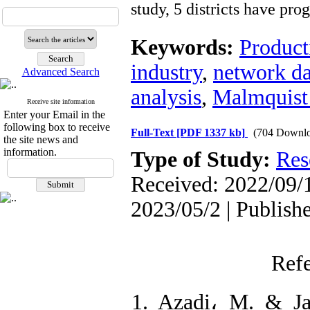
study, 5 districts have pro
Keywords:
Product
industry
,
network d
Advanced Search
analysis
,
Malmquist 
Receive site information
Enter your Email in the
following box to receive
Full-Text
[PDF 1337 kb]
(704 Downlo
the site news and
information.
Type of Study:
Res
Received: 2022/09/1
2023/05/2 | Publish
Ref
1. Azadi، M. & Ja