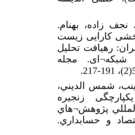
33. ف زاده، بهنام
(1397). کارایی زیست
ان: رهیافت تحلیل
شبکه¬ای. مجله
34. نب، شمس الديني
ل. (1395). یکپارچگی زنجیره
المللي پژوهش¬هاي
قتصاد و حسابداري