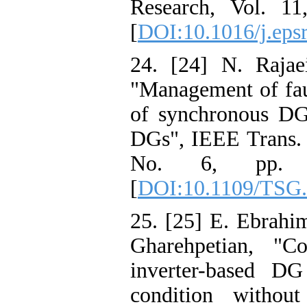
Research, Vol. 11
[
DOI:10.1016/j.eps
24. [24] N. Raja
"Management of faul
of synchronous DGs
DGs", IEEE Trans. 
No. 6, pp. 3
[
DOI:10.1109/TSG.
25. [25] E. Ebrahim
Gharehpetian, "Co
inverter-based DG
condition without