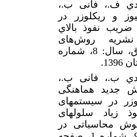
17. [17] .، فانی ب
"ز و ريكلوزر در
ضريب نفوذ بالاي
 نشریه روش‌های
هوشمند در صنعت برق، سال: 8، شماره
18. [18] .، فانی ب
 جديد هماهنگی
وزر در سیستمهای
ذ زياد سلولهای
هوش محاسباتی در
مهندسی برق، سال: 9، شماره 1، صفحه