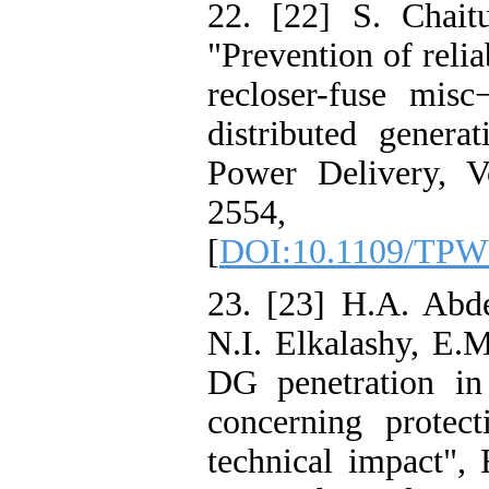
22. [22] S. Chait
"Prevention of relia
recloser-fuse misc
distributed genera
Power Delivery, V
2554,
[
DOI:10.1109/TPW
23. [23] H.A. Abd
N.I. Elkalashy, E.
DG penetration in 
concerning protec
technical impact",