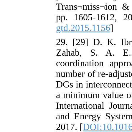
Trans¬miss¬ion & D
pp. 1605-1612, 20
gtd.2015.1156
]
29. [29] D. K. Ib
Zahab, S. A. E
coordination appr
number of re-adjust
DGs in interconnec
a minimum value of 
International Journ
and Energy Systems
2017. [
DOI:10.1016/