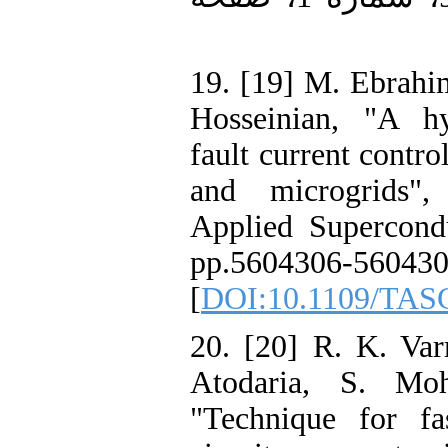
19. [19] M. Ebrahim
Hosseinian, "A hy
fault current contr
and microgrids"
Applied Supercondu
pp.5604306-
[
DOI:10.1109/TAS
20. [20] R. K. Va
Atodaria, S. Moh
"Technique for fa