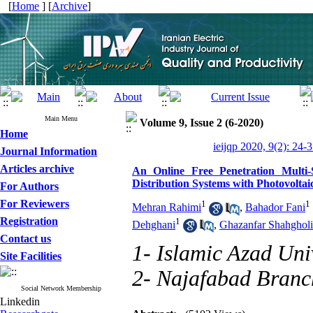
[
Home
] [
Archive
]
Main Menu
Volume 9, Issue 2 (6-2020)
Home
ieijqp 2020, 9(2): 24-
Journal Information
Articles archive
An Online Free Penetration Multi-
Distribution Systems with Photovoltai
For Authors
For Reviewers
1
1
Mehran Rahimi
,
Bahador Fani
Registration
1
Dehghani
,
Ghazanfar Shahghol
Contact us
1- Islamic Azad Uni
Site Facilities
2- Najafabad Branc
Social Network Membership
Linkedin