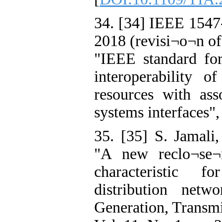
34. [34] IEEE 1547
2018 (revisi¬o¬n o
"IEEE standard for
interoperability o
resources with ass
systems interfaces"
35. [35] S. Jamali
"A new reclo¬se¬r
characteristic 
distribution net
Generation, Transmi