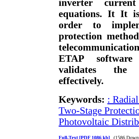
inverter curren
equations. It It 
order to imple
protection method
telecommunication
ETAP software 
validates the
effectively.
Keywords:
: Radia
Two-Stage Protecti
Photovoltaic Distri
Full-Text
[PDF 1086 kb]
(1586 Downl