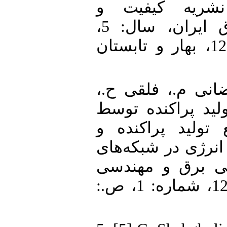
 نشریه کیفیت و
بهره¬وری صنعت برق ایران، سال: 5،
شماره: 9، ص: 112-122، بهار و تابستان
4. [4] نی م.، فلقی ح
"لید پراکنده توسط
 تولید پراکنده و
انرژی در شبکه‌های
سی برق و مهندسی
کامپیوتر ایران، سال: 12، شماره: 1، ص.: