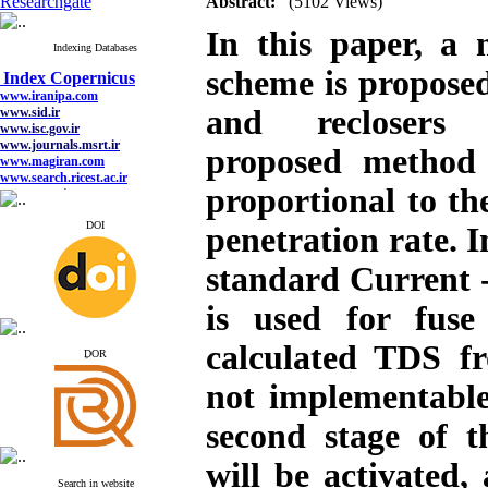
Researchgate
Abstract:
(5102 Views)
In this paper, a m
Indexing Databases
Index Copernicus
scheme is proposed
www.iranipa.com
www.sid.ir
www.isc.gov.ir
and reclosers 
www.journals.msrt.ir
www.magiran.com
proposed method 
www.search.ricest.ac.ir
www.nqpc.ir
google scholar
proportional to th
DOI
penetration rate. In
standard Current -
Index Copernicus
www.iranipa.com
is used for fuse
www.sid.ir
www.isc.gov.ir
calculated TDS fr
www.journals.msrt.ir
ِDOR
www.magiran.com
www.search.ricest.ac.ir
not implementable 
www.nqpc.ir
google scholar
second stage of t
will be activated,
Search in website