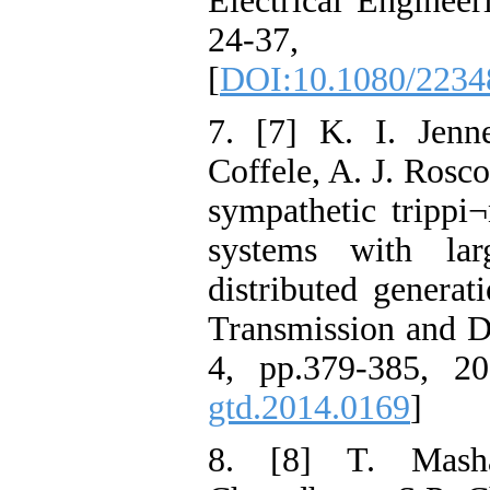
Electrical Engineer
24-37
[
DOI:10.1080/2234
7. [7] K. I. Jenn
Coffele, A. J. Rosco
sympathetic trippi
systems with lar
distributed generat
Transmission and Di
4, pp.379-385, 20
gtd.2014.0169
]
8. [8] T. Mash