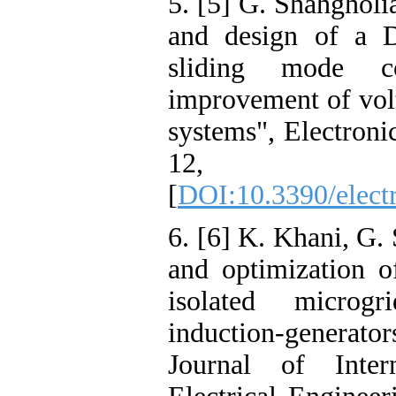
5. [5] G. Shahgholi
and design of a
sliding mode co
improvement of volt
systems", Electronic
12, 
[
DOI:10.3390/elect
6. [6] K. Khani, G.
and optimization o
isolated microg
induction-generator
Journal of Inter