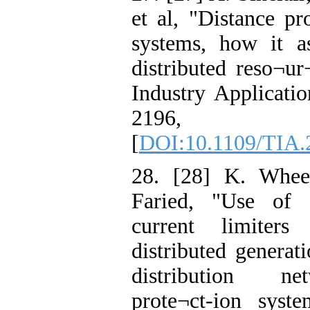
et al, "Distance pro
systems, how it as
distributed reso¬u
Industry Applicatio
2196,
[
DOI:10.1109/TIA.
28. [28] K. Whee
Faried, "Use of s
current limiters
distributed generati
distribution ne
prote¬ct-ion syst