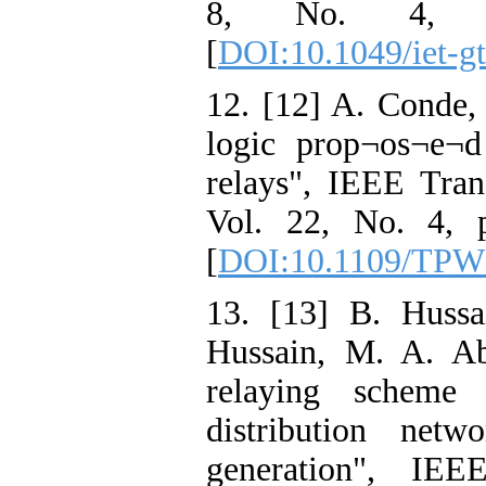
8, No. 4, pp
[
DOI:10.1049/iet-g
12. [12] A. Conde,
logic prop¬os¬e¬d
relays", IEEE Tran
Vol. 22, No. 4, 
[
DOI:10.1109/TPW
13. [13] B. Hussa
Hussain, M. A. Ab
relaying scheme
distribution netw
generation", IE