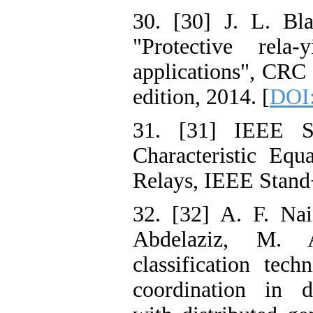
30. [30] J. L. Bl
"Protective rela-
applications", CRC 
edition, 2014. [
DOI:
31. [31] IEEE St
Characteristic Equ
Relays, IEEE Stand
32. [32] A. F. Na
Abdelaziz, M. 
classification tech
coordination in d