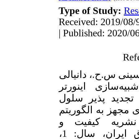
Type of Study:
Res
Received: 2019/08/9
| Published: 2020/0
Ref
1. [1] .ح.، دانیالی
ه‌سازی اینورتر
ی تجدید پذیر سلول
 مجهز به الگوریتم
MPPT شریه کیفیت و
بهره¬وری صنعت برق ایران، سال: 1،