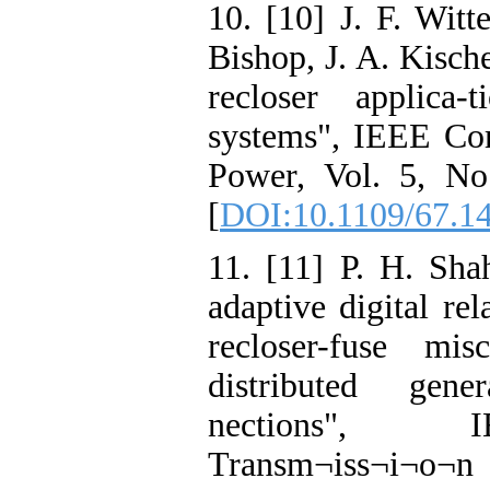
10. [10] J. F. Witt
Bishop, J. A. Kisch
recloser applica-t
systems", IEEE Com
Power, Vol. 5, No
[
DOI:10.1109/67.1
11. [11] P. H. Sha
adaptive digital re
recloser-fuse mis
distributed gene
nections", I
Transm¬iss¬i¬o¬n a