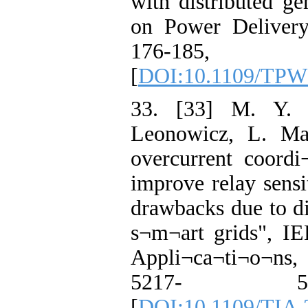
with distributed ge
on Power Delivery
176-18
[
DOI:10.1109/TPW
33. [33] M. Y. 
Leonowicz, L. Mar
overcurrent coord
improve relay sens
drawbacks due to di
s¬m¬art grids", IE
Appli¬ca¬ti¬o¬ns,
5217- 5
[
DOI:10.1109/TIA.