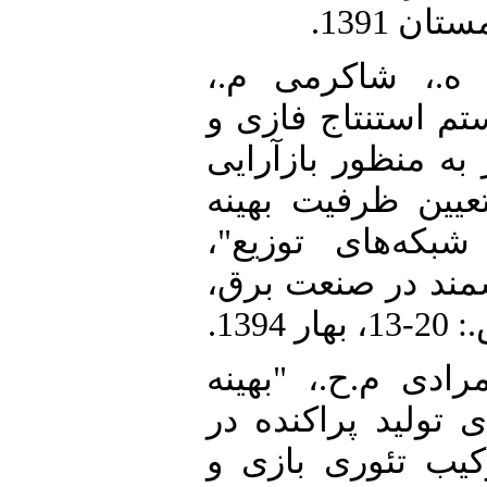
2. [2] .، شاکرمی م
" استنتاج فازی و
به منظور بازآرایی
عیین ظرفیت بهینه
ر شبکه‌های توزیع
مند در صنعت برق
3. [3] م.ح.، "بهینه
تولید پراکنده در
رکیب تئوری بازی و