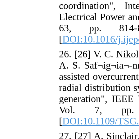
coordination", Int
Electrical Power an
63, pp. 814-
[
DOI:10.1016/j.ijep
26. [26] V. C. Nikol
A. S. Saf¬ig¬ia¬-n
assisted overcurren
radial distribution 
generation", IEEE 
Vol. 7, pp. 
[
DOI:10.1109/TSG.
27. [27] A. Sinclair