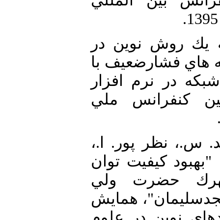
رانس بين المللي
8. [8]  روش نوين در
هاي فشارضعيف با
بكه در نرم افزار
Small World "، س ملي
9. [9] .، نظر پور. ا
"بهبود كيفيت توان
هرك حضرت ولي
دسليمان"، همايش
هاي نوين در علوم