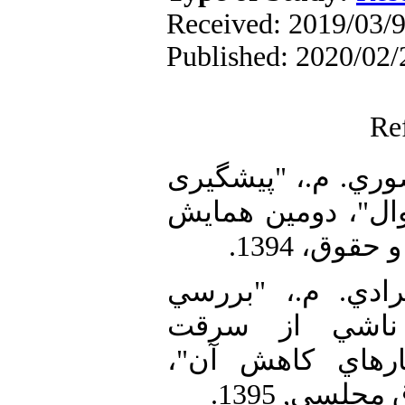
Received: 2019/03/9 
Published: 2020/02/
Re
1. [1] م.، "پیشگیری
ال"، دومين همايش
حقوق، 1394
2. [2] ي. م.، "بررسي
ناشي از سرقت
كارهاي كاهش آن
جلسي, 1395