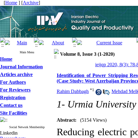
[
Home
] [
Archive
]
Main Menu
Volume 8, Issue 3 (1-2020)
Home
ieijqp 2020, 8(3): 78-
Journal Information
Articles archive
Identification of Power Stripping R
(Case Study: West Azerbaijan Provinc
For Authors
For Reviewers
*
1
Rahim Dabbagh
,
Mehdad Melk
Registration
1- Urmia University
Contact us
Site Facilities
Abstract:
(5154 Views)
Social Network Membership
Reducing electric po
Linkedin