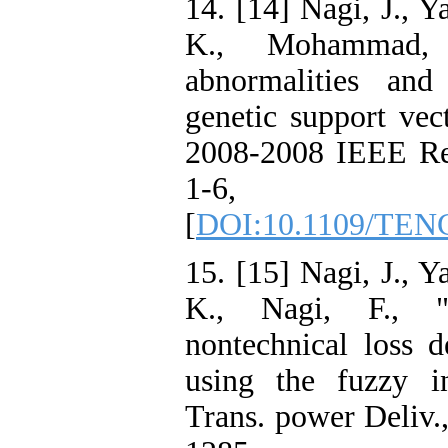
14. [14] Nagi, J., Y
K., Mohammad, 
abnormalities and 
genetic support v
2008-2008 IEEE Re
1-6,
[
DOI:10.1109/TEN
15. [15] Nagi, J., Y
K., Nagi, F., "
nontechnical loss d
using the fuzzy i
Trans. power Deliv.,