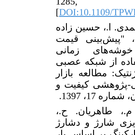
1285
[
DOI:10.1109/TPW
16. [16] ا.، حسین زاده
، "پیش‌بینی قیمت
وشه‌های زمانی
تفاده از شبکه عصبی
ژنتیک: مطالعه بازار
ی-پژوهشی کیفیت و
ره 17، 1397
17. [17]  طاهریان. ح
ریزی شارژ و دشارژ
رکینگ بر اساس بار