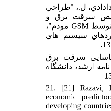
19. [19] ، ل.، "طراحي
يص سرقت برق و
ارسال اطلاعات سرقت توسط GSM مودم"،
ردهاي سيستم هاي
20. [20] ی سرقت برق
نامه ارشد، دانشگاه
21. [21] Razavi, 
economic predictors
developing countrie