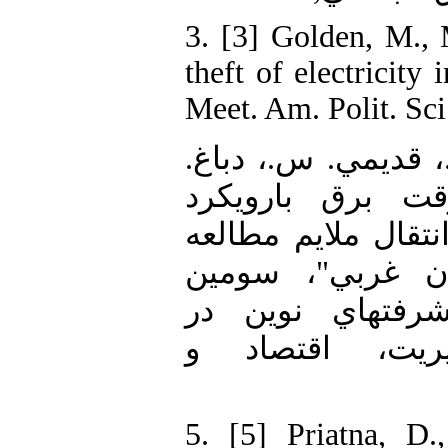
3. [3] Golden, M., 
theft of electricity
Meet. Am. Polit. Sci
4. [4] مي. س.، دباغ
ت برق بارويكرد
قال ملايم مطالعه
ان غربي"، سومين
رفتهاي نوين در
ريت، اقتصاد و
5. [5] Priatna, D.,