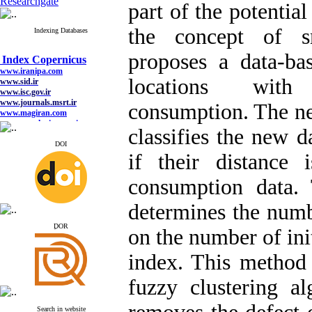
Researchgate
part of the potentia
the concept of s
Indexing Databases
Index Copernicus
proposes a data-ba
www.iranipa.com
www.sid.ir
www.isc.gov.ir
locations with 
www.journals.msrt.ir
www.magiran.com
consumption. The n
www.search.ricest.ac.ir
www.nqpc.ir
classifies the new d
google scholar
DOI
if their distance
consumption data.
Index Copernicus
www.iranipa.com
determines the numbe
www.sid.ir
www.isc.gov.ir
ِDOR
on the number of init
www.journals.msrt.ir
www.magiran.com
index. This method
www.search.ricest.ac.ir
www.nqpc.ir
google scholar
fuzzy clustering a
Search in website