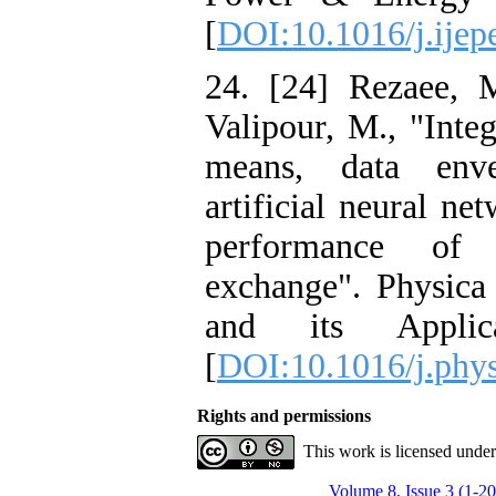
[
DOI:10.1016/j.ijep
24. [24] Rezaee, 
Valipour, M., "Inte
means, data enve
artificial neural ne
performance of
exchange". Physica 
and its Applic
[
DOI:10.1016/j.phy
Rights and permissions
This work is licensed unde
Volume 8, Issue 3 (1-2