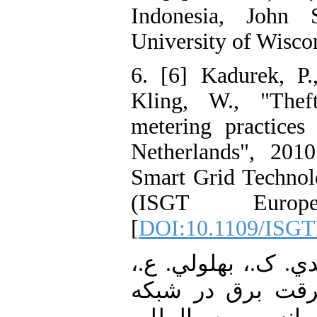
Indonesia, John 
University of Wisco
6. [6] Kadurek, P.
Kling, W., "Thef
metering practices
Netherlands", 20
Smart Grid Technol
(ISGT Europ
[
DOI:10.1109/ISG
7. [7]  ک.، بهلولي. ع
"ت برق در شبكه