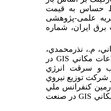
ط حساس به قیمت
ریه علمی-پژوهشی
برق ایران، شماره
18. [18] م.، نذرمحمدي
م.، بيات، م.، "نقش اطلاعات مكاني GIS در
ب و سرقت انرژي
 شركت توزيع نيروي
رمين كنفرانس ملي
كاربرد سامانه اطلاعات مكاني GIS در صنعت