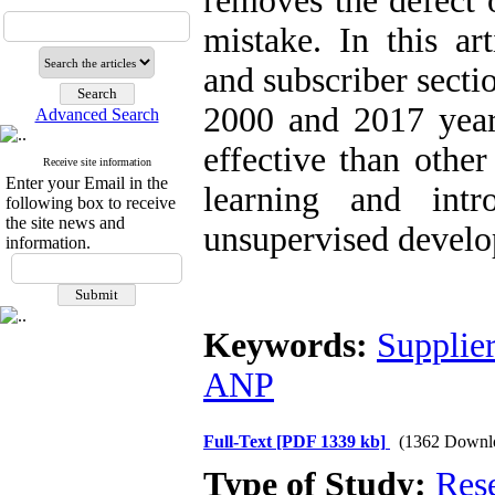
removes the defect o
mistake. In this art
and subscriber secti
2000
and
2017
year
Advanced Search
effective than othe
Receive site information
Enter your Email in the
learning and intr
following box to receive
the site news and
unsupervised devel
information.
Keywords:
Supplie
ANP
Full-Text
[PDF 1339 kb]
(1362 Downl
Type of Study:
Res