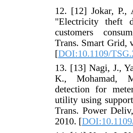
12. [12] Jokar, P.,
"Electricity theft
customers consum
Trans. Smart Grid, v
[
DOI:10.1109/TSG.
13. [13] Nagi, J., Y
K., Mohamad, M.
detection for met
utility using suppo
Trans. Power Deliv,
2010. [
DOI:10.110