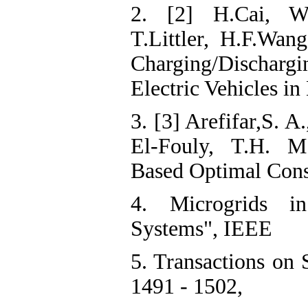
2. [2] H.Cai, W
T.Littler, H.F.Wan
Charging/Dischar
Electric Vehicles in
3. [3] Arefifar,S. A
El-Fouly, T.H. M
Based Optimal Cons
4. Microgrids in
Systems", IEEE
5. Transactions on S
1491 - 1502,