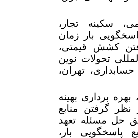
17. [11] کینه تجار
پاسخگویی بار زمان
رفتن کشش قیمتی
مللی تحولات نوین
 حسابداری، تهران
18. [12]  برداری بهینه
نظر گرفتن منابع
حل مسئله تعهد
بع پاسخگویی بار