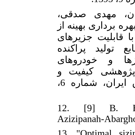
11. [8] مهدی صدقی
هره برداری بهینه از
ا قابلیت جزیره‏ای
 تولید پراکنده
ازها و خودروهای
پژوهشی کیفیت و
بهره وری صنعت برق ایران، شماره 6،
12. [9] B. Ba
Azizipanah-Abargh
13. "Optimal sizi