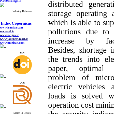
Researchgate
distributed genera
storage operating 
Indexing Databases
which is able to sup
Index Copernicus
www.iranipa.com
www.sid.ir
pollutions due to 
www.isc.gov.ir
www.journals.msrt.ir
increase by fac
www.magiran.com
www.search.ricest.ac.ir
Besides, shortage i
www.nqpc.ir
google scholar
DOI
the trends into ele
paper, optimal s
Index Copernicus
problem of micro
www.iranipa.com
www.sid.ir
ِDOR
electric vehicles
www.isc.gov.ir
www.journals.msrt.ir
www.magiran.com
loads is solved w
www.search.ricest.ac.ir
www.nqpc.ir
operation cost mini
google scholar
Search in website