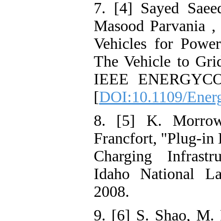
7. [4] Sayed Saeed
Masood Parvania , 
Vehicles for Power
The Vehicle to Gr
IEEE ENERGYCON
[
DOI:10.1109/Ener
8. [5] K. Morrow
Francfort, "Plug-in 
Charging Infrast
Idaho National La
2008.
9. [6] S. Shao, M.