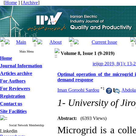
[
Home
] [
Archive
]
Main Menu
Volume 8, Issue 1 (9-2019)
Home
ieijqp 2019, 8(1): 13-
Journal Information
Articles archive
Optimal operation of the microgrid in
demand response
For Authors
For Reviewers
*
1
Iman Goroohi Sardou
,
Abdola
Registration
1- University of Jiro
Contact us
Site Facilities
Abstract:
(6393 Views)
Social Network Membership
Microgrid is a colle
Linkedin