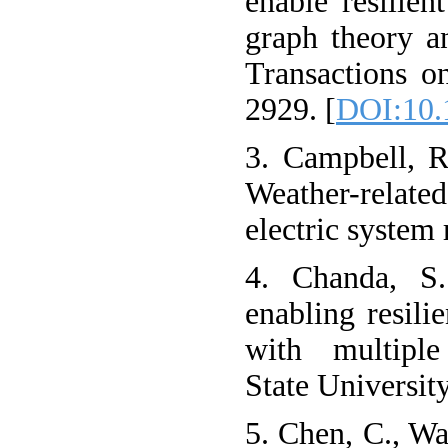
enable resilien
graph theory a
Transactions o
2929. [
DOI:10.
3. Campbell, R
Weather-rela
electric system 
4. Chanda, S.
enabling resili
with multiple
State University
5. Chen, C., Wa