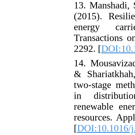
13. Manshadi, 
(2015). Resili
energy carr
Transactions o
2292. [
DOI:10.
14. Mousavizad
& Shariatkhah
two-stage meth
in distributi
renewable ene
resources. App
[
DOI:10.1016/j