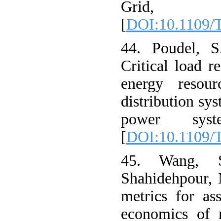
Grid, 7(
[
DOI:10.1109/
44. Poudel, S
Critical load re
energy resour
distribution sy
power syst
[
DOI:10.1109/
45. Wang, 
Shahidehpour, 
metrics for ass
economics of m