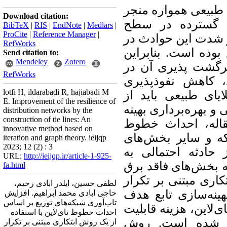
 طبیعی همواره منجر
Download citation:
 گسترده در سطح
BibTeX
|
RIS
|
EndNote
|
Medlars
|
ProCite
|
Reference Manager
|
و شدت این حوادث در
RefWorks
ش بوده است
بنابراین
Send citation to:
Mendeley
Zotero
برگشت پذیری آن در
RefWorks
، کاهش نفوذپذیری
lotfi H, ildarabadi R, hajiabadi M
یای طبیعی باید از
E. Improvement of the resilience of
و بهره‌برداری بهینه
distribution networks by the
construction of tie lines: An
قاله، احداث خطوط
innovative method based on
که و سایر بخش‌های
iteration and graph theory. ieijqp
2023; 12 (2) : 3
حادثه احتمالی به
URL:
http://ieijqp.ir/article-1-925-
 بخش‌های فاقد برق
fa.html
کاری مبتنی بر تکرار
لطفی حسین، ایلدر ابادی رحیم،
هینه‌سازی تابع هدف
حاجی ابادی محمد ابراهیم. افزایش
تاب‌آوری شبکه‌های توزیع بر اساس
‌لاین، هزینه قابلیت
احداث خطوط تای‌لاین با استفاده
روش
.
ه شده است
از یک روش ابتکاری مبتنی بر تکرار