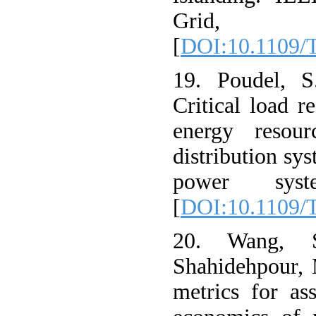
Grid, 7(
[
DOI:10.1109/
19. Poudel, S
Critical load re
energy resour
distribution sy
power syst
[
DOI:10.1109/
20. Wang, 
Shahidehpour, 
metrics for ass