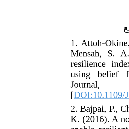
ع
1. Attoh-Okine
Mensah, S. A.
resilience ind
using belief 
Journal,
[
DOI:10.1109/
2. Bajpai, P., C
K. (2016). A no