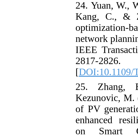
24. Yuan, W., W
Kang, C., & Z
optimization-ba
network planning
IEEE Transacti
2817-2826.
[
DOI:10.1109/
25. Zhang, 
Kezunovic, M. 
of PV generati
enhanced resil
on Smart Gr