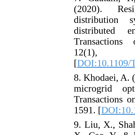
(2020). Res
distribution 
distributed 
Transactions 
12(1)
[
DOI:10.1109/
8. Khodaei, A. 
microgrid op
Transactions o
1591. [
DOI:10.
9. Liu, X., Sha