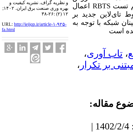
و نظریه گراف. نشریه کیفیت و
اعمال
RBTS
م تست
بهره وری صنعت برق ایران. ۱۴۰۲;
 تای‌لاین جدید بر
۱۲ (۲) :۲۶-۳۸
ان شبکه با توجه به
URL:
http://ieijqp.ir/article-۱-۹۲۵-
fa.html
ده است
،
تاب آوری
،
ع
،
بتنی بر تکرار
ضوع مقاله
دریافت: 1401/6/5 | پذیرش: 1402/2/4 |