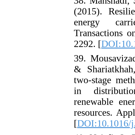
38. Manshadi, 
(2015). Resili
energy carr
Transactions o
2292. [
DOI:10.
39. Mousavizad
& Shariatkhah
two-stage meth
in distributi
renewable ene
resources. App
[
DOI:10.1016/j