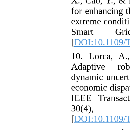
X., Cao, Y., & 
for enhancing t
extreme condit
Smart Gri
[
DOI:10.1109/
10. Lorca, A.
Adaptive rob
dynamic uncerta
economic dispat
IEEE Transact
30(4),
[
DOI:10.1109/