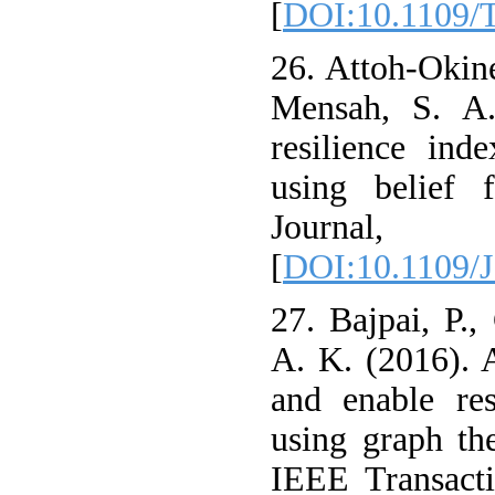
[
DOI:10.1109/
26. Attoh-Okin
Mensah, S. A.
resilience ind
using belief 
Journal,
[
DOI:10.1109/
27. Bajpai, P.,
A. K. (2016). 
and enable res
using graph th
IEEE Transacti