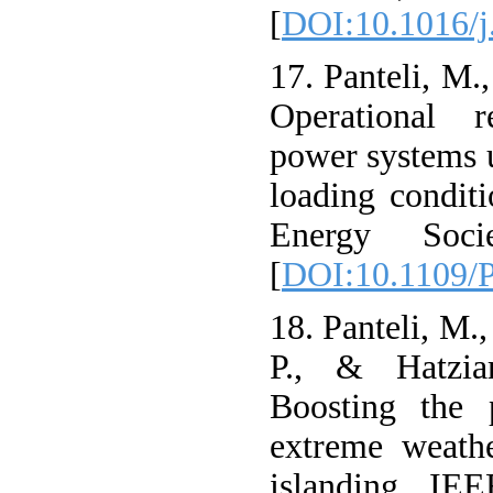
[
DOI:10.1016/j
17. Panteli, M.
Operational r
power systems 
loading condi
Energy Soci
[
DOI:10.1109/
18. Panteli, M.,
P., & Hatzia
Boosting the 
extreme weathe
islanding. IE