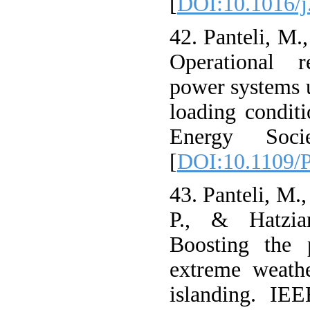
[
DOI:10.1016/j
42. Panteli, M.
Operational r
power systems 
loading condi
Energy Soci
[
DOI:10.1109/
43. Panteli, M.,
P., & Hatzia
Boosting the 
extreme weathe
islanding. IE