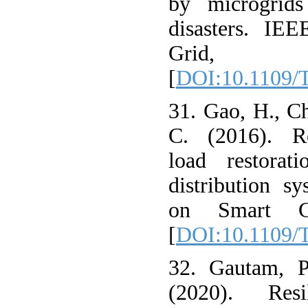
by microgrids
disasters. IE
Grid, 7
[
DOI:10.1109/
31. Gao, H., Ch
C. (2016). Res
load restorat
distribution s
on Smart Gr
[
DOI:10.1109/
32. Gautam, P
(2020). Res