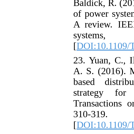
Baldick, R. (20
of power system
A review. IEE
systems, 
[
DOI:10.1109/
23. Yuan, C., I
A. S. (2016). 
based distrib
strategy for
Transactions o
310-319.
[
DOI:10.1109