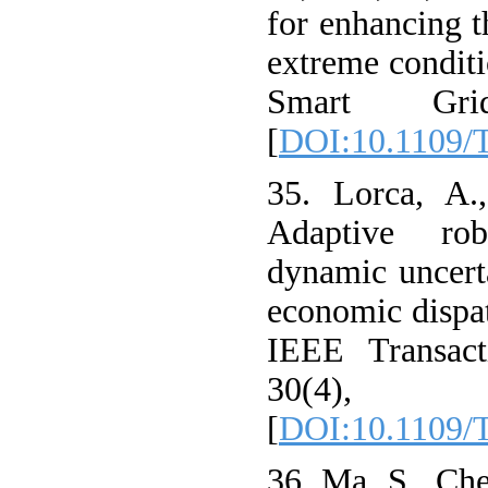
for enhancing t
extreme condit
Smart Gri
[
DOI:10.1109/
35. Lorca, A.
Adaptive rob
dynamic uncerta
economic dispat
IEEE Transact
30(4),
[
DOI:10.1109/
36. Ma, S., Ch