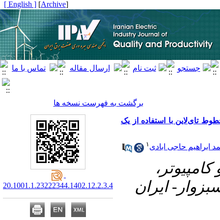
[ English ]
]
Archive
[
برگشت به فهرست نسخه ها
ط تای‌لاین با استفاده از یک
۱
د ابراهیم حاجی ابادی
۱- مپیوتر
بزوار- ایران
20.1001.1.23222344.1402.12.2.3.4