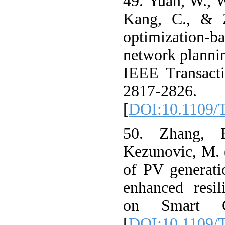
49. Yuan, W., W
Kang, C., & Z
optimization-ba
network planning
IEEE Transacti
2817-2826.
[
DOI:10.1109/
50. Zhang, 
Kezunovic, M. 
of PV generati
enhanced resil
on Smart Gr
[
DOI:10.1109/