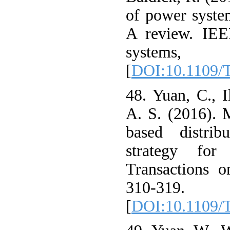
of power system
A review. IEE
systems, 
[
DOI:10.1109/
48. Yuan, C., I
A. S. (2016). 
based distrib
strategy for
Transactions o
310-319.
[
DOI:10.1109