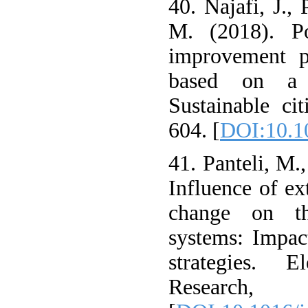
40. Najafi, J., 
M. (2018). Po
improvement p
based on a 
Sustainable ci
604. [
DOI:10.10
41. Panteli, M.
Influence of e
change on th
systems: Impac
strategies. 
Research