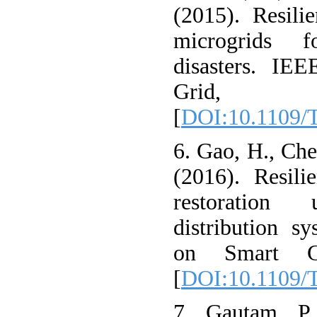
(2015). Resili
microgrids f
disasters. IE
Grid, 7
[
DOI:10.1109/
6. Gao, H., Che
(2016). Resilie
restoration
distribution s
on Smart Gr
[
DOI:10.1109/
7. Gautam, P.