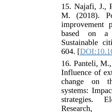
15. Najafi, J., 
M. (2018). Po
improvement p
based on a 
Sustainable ci
604. [
DOI:10.10
16. Panteli, M.
Influence of e
change on th
systems: Impac
strategies. 
Research