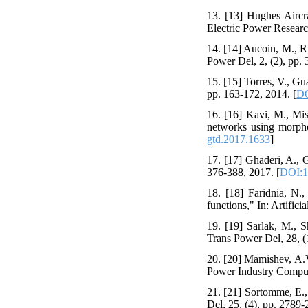
13. [13] Hughes Aircr
Electric Power Researc
14. [14] Aucoin, M., Ru
Power Del, 2, (2), pp. 
15. [15] Torres, V., Gu
pp. 163-172, 2014. [
DO
16. [16] Kavi, M., Mis
networks using morpho
gtd.2017.1633
]
17. [17] Ghaderi, A.,
376-388, 2017. [
DOI:1
18. [18] Faridnia, N.
functions," In: Artifici
19. [19] Sarlak, M., S
Trans Power Del, 28, (1
20. [20] Mamishev, A.V.
Power Industry Comput
21. [21] Sortomme, E.,
Del, 25, (4), pp. 2789-