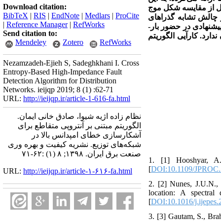
Download citation:
صل از مقایسه شکل موج
BibTeX
|
RIS
|
EndNote
|
Medlars
|
ProCite
 چالش تشابه گذراهای
|
Reference Manager
|
RefWorks
یشنهادی در حضور بار­
Send citation to:
­دارد. کارآیی الگوریتم
Mendeley
Zotero
RefWorks
Nezamzadeh-Ejieh S, Sadeghkhani I. Cross
Entropy-Based High-Impedance Fault
Detection Algorithm for Distribution
Networks. ieijqp 2019; 8 (1) :62-71
URL:
http://ieijqp.ir/article-1-616-fa.html
نظام زاده اژیه شیوا، صادق خانی ایمان.
الگوریتم مبتنی بر آنتروپی متقاطع برای
آشکارسازی خطای امپدانس بالا در
شبکه‌های توزیع. نشریه کیفیت و بهره وری
صنعت برق ایران. ۱۳۹۸; ۸ (۱) :۶۲-۷۱
1. [1] Hooshyar, A.
[
DOI:10.1109/JPROC.
URL:
http://ieijqp.ir/article-۱-۶۱۶-fa.html
2. [2] Nunes, J.U.N., 
location: A spectral
[
DOI:10.1016/j.ijepes
3. [3] Gautam, S., Bra