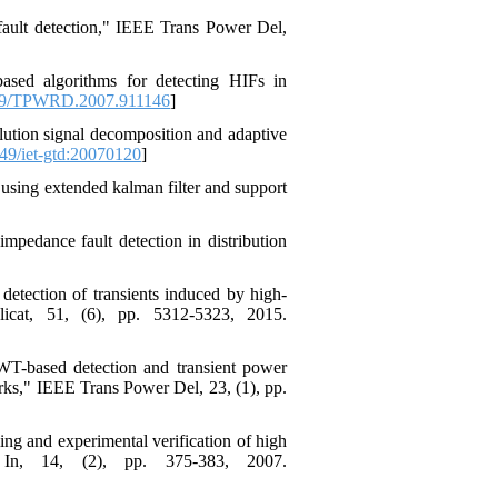
fault detection," IEEE Trans Power Del,
sed algorithms for detecting HIFs in
09/TPWRD.2007.911146
]
lution signal decomposition and adaptive
49/iet-gtd:20070120
]
 using extended kalman filter and support
mpedance fault detection in distribution
detection of transients induced by high-
icat, 51, (6), pp. 5312-5323, 2015.
DWT-based detection and transient power
rks," IEEE Trans Power Del, 23, (1), pp.
ing and experimental verification of high
In, 14, (2), pp. 375-383, 2007.