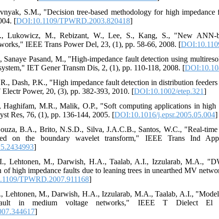
ovnyak, S.M., "Decision tree-based methodology for high impedance 
004. [
DOI:10.1109/TPWRD.2003.820418
]
., Lukowicz, M., Rebizant, W., Lee, S., Kang, S., "New ANN-ba
orks," IEEE Trans Power Del, 23, (1), pp. 58-66, 2008. [
DOI:10.11
, Sanaye Pasand, M., "High-impedance fault detection using multireso
 system," IET Gener Transm Dis, 2, (1), pp. 110-118, 2008. [
DOI:10.10
R., Dash, P.K., "High impedance fault detection in distribution feeders
Electr Power, 20, (3), pp. 382-393, 2010. [
DOI:10.1002/etep.321
]
, Haghifam, M.R., Malik, O.P., "Soft computing applications in high i
st Res, 76, (1), pp. 136-144, 2005. [
DOI:10.1016/j.epsr.2005.05.004
]
Souza, B.A., Brito, N.S.D., Silva, J.A.C.B., Santos, W.C., "Real-time 
sed on the boundary wavelet transform," IEEE Trans Ind Appl
15.2434993
]
.I., Lehtonen, M., Darwish, H.A., Taalab, A.I., Izzularab, M.A., "
on of high impedance faults due to leaning trees in unearthed MV netwo
.1109/TPWRD.2007.911168
]
I., Lehtonen, M., Darwish, H.A., Izzularab, M.A., Taalab, A.I., "Model
fault in medium voltage networks," IEEE T Dielect El 
007.344617
]