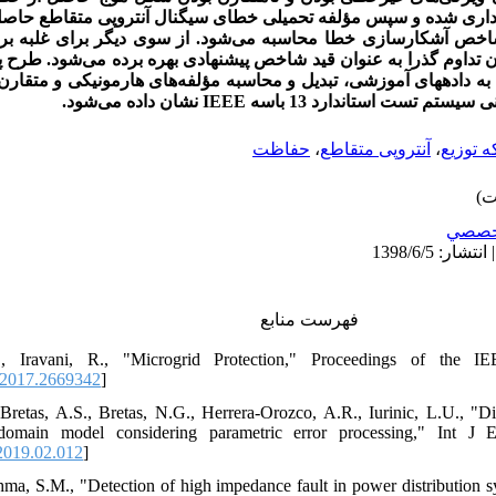
‌برداری شده و سپس مؤلفه تحمیلی خطای سیگنال آنتروپی متقاطع حا
شاخص آشکارسازی خطا محاسبه می‌شود. از سوی دیگر برای غلبه بر
 تداوم گذرا به عنوان قید شاخص پیشنهادی بهره برده می‌شود. طرح پ
به داده­های آموزشی، تبدیل و محاسبه
مؤلفه
های هارمونیکی و متقارن ن
نشان داده می‌شود.
IEEE
تم­­ تست استاندارد 13 باسه
حفاظت
،
آنتروپی متقاطع
،
 توزیع
خصصي
فهرست منابع
, Iravani, R., "Microgrid Protection," Proceedings of the I
2017.2669342
]
Bretas, A.S., Bretas, N.G., Herrera-Orozco, A.R., Iurinic, L.U., "D
 domain model considering parametric error processing," Int J
.2019.02.012
]
hma, S.M., "Detection of high impedance fault in power distribution