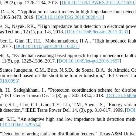
 28 (2), pp. 1226-1234, 2018. [
DOI:10.1109/TPWRS.2012.2215630
]
, Das, S., "Application of smart meters in high impedance fault detect
. 3465-3473, 2019. [
DOI:10.1109/TSG.2018.2828414
]
e, S., Nayak, P.K., "High-impedance fault detection in electrical pow
s Technol, 12 (1), pp. 1-8, 2018. [
DOI:10.1049/iet-smt.2017.0231
]
rbert L. Ginn III, H.L., Mohammadpour, H.A., "High impedance fault 
 2017. [
DOI:10.1016/j.epsr.2016.10.021
]
deh, J., "Evidential reasoning based approach to high impedance fault 
11(5), pp. 1325-1336, 2017. [
DOI:10.1049/iet-gtd.2016.1657
]
 Santos.Junqueira, C.M., Brito, N.S.D., de Souza, B.A., de Almeida 
ion method based on the short-time fourier transform," IET Gener Tr
2018.0093
]
h, H., Sadeghkhani, I., "Protection coordination scheme for distrib
s," IET Gener Transm Dis 12 (8), pp.1802-1814, 2018. [
DOI:10.1049/i
hen, S.L., Liao, C.J., Guo, T.Y., Lin, T.M., Shen, J.S., "Energy varia
lt detection," IEEE Trans Power Del, 14, (3), pp. 810-817, 1999. [
DOI:
an, S.H., "An adaptive high and low impedance fault detection meth
:10.1109/61.329514
]
, "Detection of arcing faults on distribution feeders," Texas A&M Univ