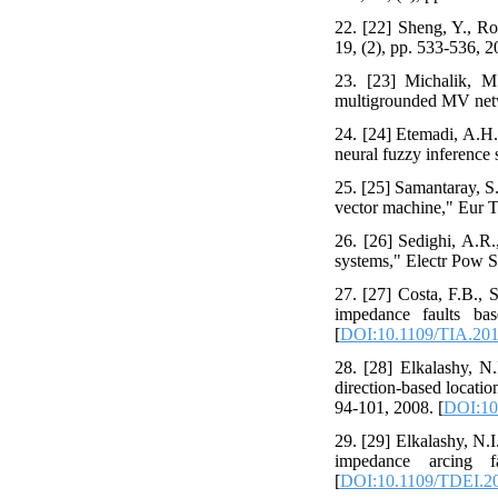
22. [22] Sheng, Y., R
19, (2), pp. 533-536, 2
23. [23] Michalik, M
multigrounded MV netw
24. [24] Etemadi, A.H.
neural fuzzy inference
25. [25] Samantaray, S.
vector machine," Eur T 
26. [26] Sedighi, A.R.
systems," Electr Pow Sy
27. [27] Costa, F.B., 
impedance faults ba
[
DOI:10.1109/TIA.20
28. [28] Elkalashy, N
direction-based locati
94-101, 2008. [
DOI:10
29. [29] Elkalashy, N.
impedance arcing 
[
DOI:10.1109/TDEI.2