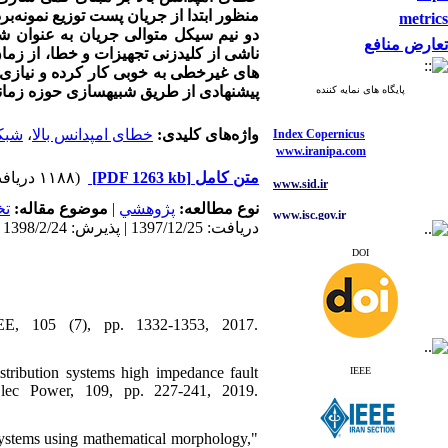
منظور ابتدا از جریان پست توزیع نمونه
metrics
دو نیم سیکل متوالی جریان به عنوان 
تعارض منافع
ناشی از کلیدزنی تجهیزات و خطا، از زمان
های غیرخطی به خوبی کار کرده و نیازی 
پیشنهادی از طریق شبیه­سازی حوزه زمانی سیس
پایگاه های نمایه کننده
Index Copernicus
شبکه
،
خطای امپدانس بالا
واژه‌های کلیدی:
www.iranipa.com
www.sid.ir
(۱۱۸۸ دریافت)
[PDF 1263 kb]
متن کامل
www.isc.gov.ir
ت
موضوع مقاله:
|
پژوهشي
نوع مطالعه:
دریافت: 1397/12/25 | پذیرش: 1398/2/24 | انتشار: 1398/6/5
www.journals.msrt.ir
DOI
www.magiran.com
www.search.ricest.ac.ir
www.nqpc.ir
EEE, 105 (7), pp. 1332-1353, 2017.
ResearchGate
google scholar
istribution systems high impedance fault
IEEE
 Elec Power, 109, pp. 227-241, 2019.
Index Copernicus
 systems using mathematical morphology,"
www.iranipa.com