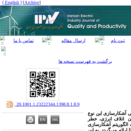
[ English ]
]
Archive
[
برگشت به فهرست نسخه ها
‎ 20.1001.1.23222344.1398.8.1.8.9
ی آشکارسازی این نوع
آن اتلاف انرژی، خطر
 الگوریتم آشکارسازی
رائه می‌گردد. به این