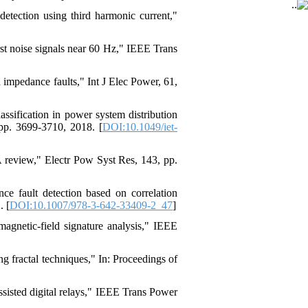
etection using third harmonic current,"
rst noise signals near 60 Hz," IEEE Trans
 impedance faults," Int J Elec Power, 61,
ssification in power system distribution
 pp. 3699-3710, 2018. [
DOI:10.1049/iet-
 review," Electr Pow Syst Res, 143, pp.
ce fault detection based on correlation
. [
DOI:10.1007/978-3-642-33409-2_47
]
magnetic-field signature analysis," IEEE
g fractal techniques," In: Proceedings of
ssisted digital relays," IEEE Trans Power