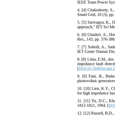
IEEE Trans Power Syst,
4. [4] Chakraborty, S.
Smart Grid, 10 (3), pp
5. [5] Sarwagya, K., D
approach," IET Sci Mea
6. [6] Ghaderi, A., He
Res., 143, pp. 376-388,
7. [7] Soheili, A., Sa
IET Gener Transm Dis, 
8. [8] Lima, E.M., dos
impedance fault detect
[
DOI:10.1049/iet-gtd.
9. [9] Fani, B., Bishe
photovoltaic generator
10. [10] Lien, K.Y., C
for high impedance fau
11. [11] Yu, D.C., Kh
1812-1821, 1994. [
DOI
12. [12] Russell, B.D.