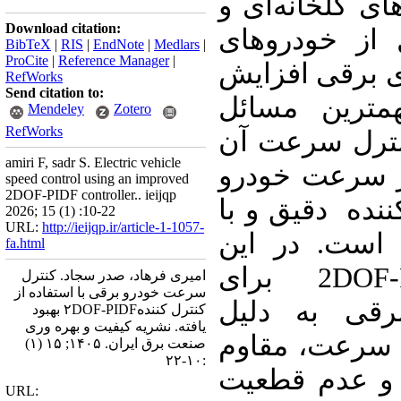
ای گلخانه‌ای و
Download citation:
ل از خودروهای
BibTeX
|
RIS
|
EndNote
|
Medlars
|
ProCite
|
Reference Manager
|
 برقی افزایش
RefWorks
Send citation to:
مترین مسائل
Mendeley
Zotero
RefWorks
نترل سرعت آن
amiri F, sadr S. Electric vehicle
ثر سرعت خودرو
speed control using an improved
2DOF-PIDF controller.. ieijqp
نده دقیق و با
2026; 15 (1) :10-22
URL:
http://ieijqp.ir/article-1-1057-
م است. در این
fa.html
مقاله، کنترل کننده2DOF-PIDF برای
امیری فرهاد، صدر سجاد. کنترل
سرعت خودرو برقی با استفاده از
قی به دلیل
کنترل کننده۲DOF-PIDF بهبود
یافته. نشریه کیفیت و بهره وری
 سرعت، مقاوم
صنعت برق ایران. ۱۴۰۵; ۱۵ (۱)
:۱۰-۲۲
 و عدم قطعیت
URL: