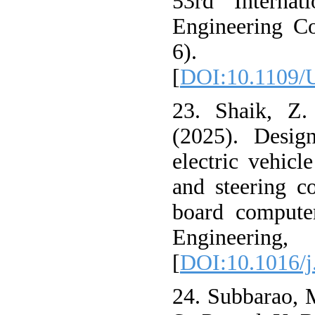
53rd Internat
Engineering C
6).
[
DOI:10.1109/
23. Shaik, Z.
(2025). Desig
electric vehic
and steering c
board computer
Engineeri
[
DOI:10.1016/j
24. Subbarao, M