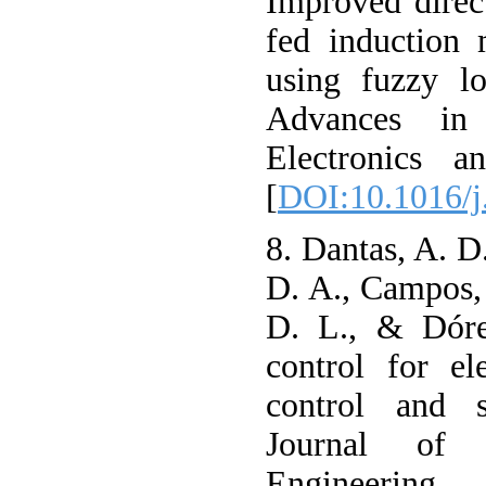
Improved direc
fed induction 
using fuzzy lo
Advances in E
Electronics a
[
DOI:10.1016/j
8. Dantas, A. D.
D. A., Campos, 
D. L., & Dóre
control for el
control and s
Journal of 
Engineering