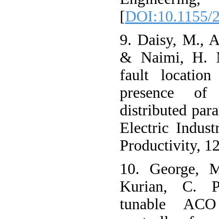
[
DOI:10.1155/
9. Daisy, M., A
& Naimi, H. M
fault locatio
presence of 
distributed par
Electric Indus
Productivity, 12
10. George, 
Kurian, C. P.
tunable AC