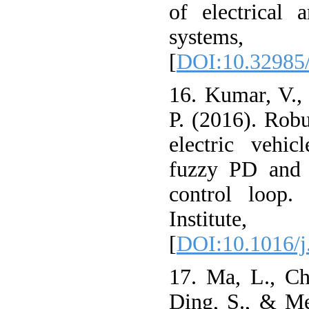
of electrical 
systems, 
[
DOI:10.32985/
16. Kumar, V.,
P. (2016). Robu
electric vehic
fuzzy PD and P
control loop.
Institute,
[
DOI:10.1016/j.
17. Ma, L., Ch
Ding, S., & Me