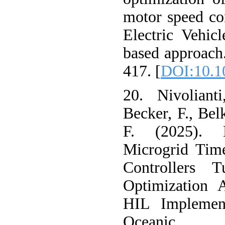
motor speed co
Electric Vehic
based approach
417.‏ [
DOI:10.10
20. Nivoliant
Becker, F., Belk
F. (2025). 
Microgrid Ti
Controllers 
Optimization 
HIL Implement
Oceanic