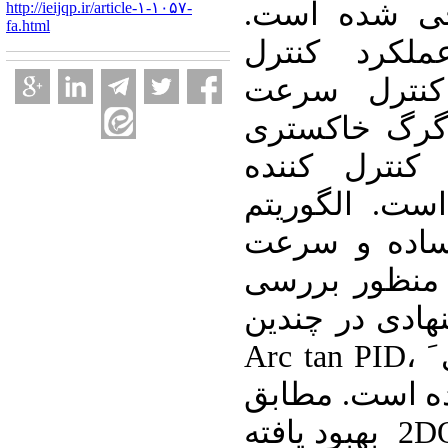
احی شده است
http://ieijqp.ir/article-۱-۱۰۵۷-
fa.html
ملکرد کنترل
کننده2DOF-PIDF رعت
 گرگ خاکستری
 کنترل کننده
ست. الگوریتم
 ساده و سرعت
ه منظور بررسی
هادی در چندین
سناریو با کنترل کننده های َ Arc tan PID،
PID و NL-PID  مطابق
نتایج، کنترل کننده2DOF-PIDF بهبود یافته