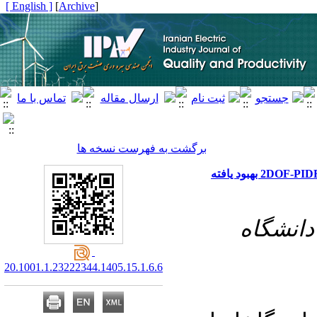
[ English ]
]
Archive
[
برگشت به فهرست نسخه ها
۱- شگاه
20.1001.1.23222344.1405.15.1.6.6