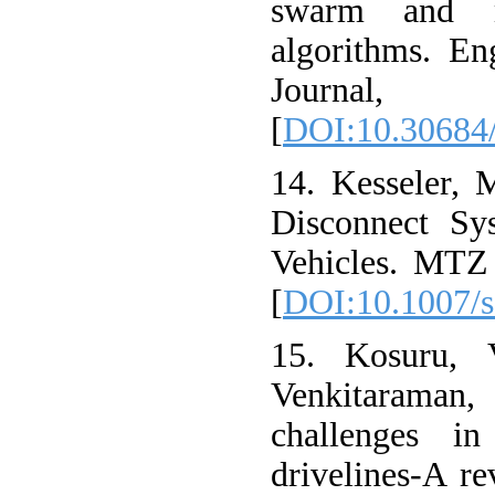
swarm and mu
algorithms. En
Journal
[
DOI:10.30684/
14. Kesseler, 
Disconnect Sys
Vehicles. MTZ 
[
DOI:10.1007/
15. Kosuru, 
Venkitaraman,
challenges in
drivelines-A re