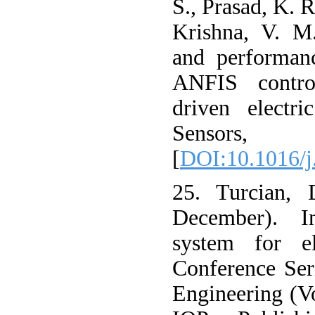
S., Prasad, K. R
Krishna, V. M.
and performan
ANFIS contr
driven electri
Sensors
[
DOI:10.1016/j
25. Turcian, 
December). In
system for el
Conference Ser
Engineering (Vo