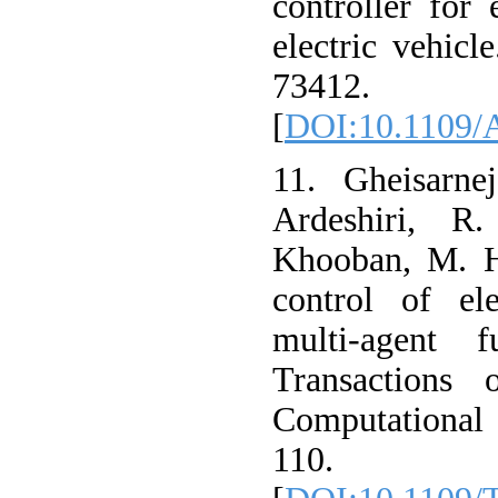
controller for 
electric vehic
73412.
[
DOI:10.1109/
11. Gheisarne
Ardeshiri, R
Khooban, M. H
control of el
multi-agent 
Transactions
Computational 
110.‏