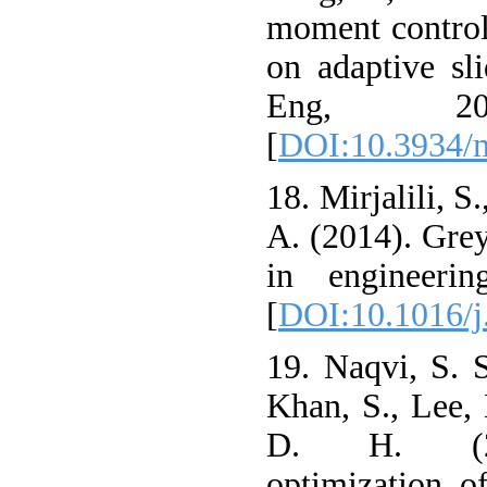
moment control 
on adaptive sl
Eng, 20(7
[
DOI:10.3934/
18. Mirjalili, S
A. (2014). Gre
in engineerin
[
DOI:10.1016/j
19. Naqvi, S. S
Khan, S., Lee, 
D. H. (202
optimization o