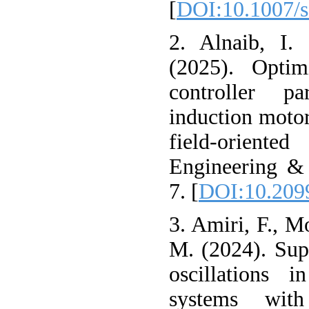
[
DOI:10.1007/
2. Alnaib, I.
(2025). Optim
controller p
induction motor
field-orient
Engineering & 
7.‏ [
DOI:10.209
3. Amiri, F., M
M. (2024). Sup
oscillations i
systems wit