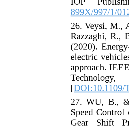
899X/997/1/01
26. Veysi, M., 
Razzaghi, R., 
(2020). Energy-
electric vehicle
approach. IEEE
Technology,
[
DOI:10.1109/
27. WU, B., &
Speed Control 
Gear Shift P