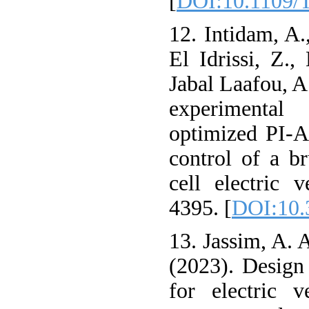
[
DOI:10.1109/
12. Intidam, A.
El Idrissi, Z.,
Jabal Laafou, 
experimenta
optimized PI-A
control of a b
cell electric v
4395. [
DOI:10.
13. Jassim, A. 
(2023). Design
for electric v