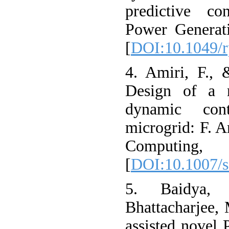
predictive co
Power Generati
[
DOI:10.1049/
4. Amiri, F.,
Design of a 
dynamic con
microgrid: F. 
Computing, 
[
DOI:10.1007/
5. Baidya,
Bhattacharjee,
assisted novel P