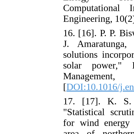
Computational
Engineering, 10
16. [16]. P. P.
J. Amaratung
solutions inco
solar power,
Management,
[
DOI:10.1016/j
17. [17]. K.
"Statistical s
for wind energ
area of north