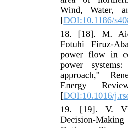
Wind, Water,
[
DOI:10.1186/
18. [18]. M. 
Fotuhi Firuz-A
power flow in
power syste
approach," R
Energy Rev
[
DOI:10.1016/j.
19. [19]. V.
Decision-Ma