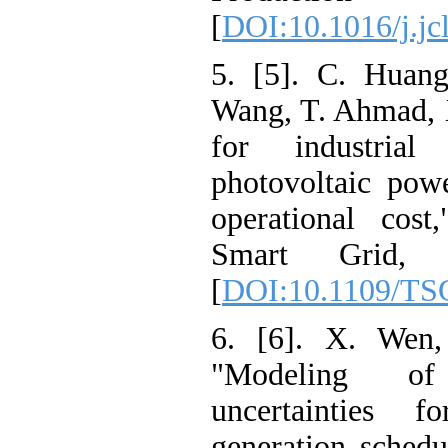
[
DOI:10.1016/j
5. [5]. C. Hu
Wang, T. Ahma
for industri
photovoltaic p
operational c
Smart Grid
[
DOI:10.1109/
6. [6]. X. We
"Modeling 
uncertaintie
generation sch