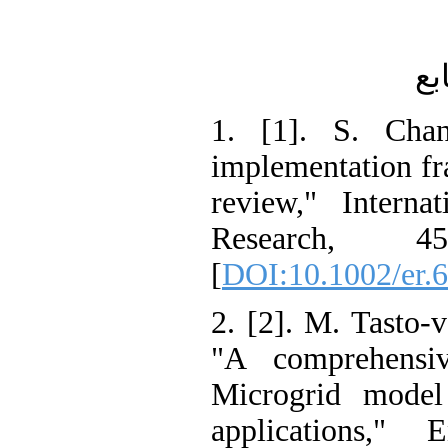
1. [1]. S. C
implementation
review," Inte
Research,
[
DOI:10.1002/e
2. [2]. M. Tast
"A comprehens
Microgrid mo
applications