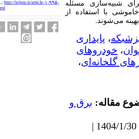
 شبیه‌سازی مسئله
URL:
http://ieijqp.ir/article-۱-۹۹۵-
fa.html
شی با استفاده از
ه می‌شوند
پایداری
،
بکه
خودروهای
،
ن
،
 گلخانه‌ای
ع مقاله
برق و
دریافت: 1403/2/8 | پذیرش: 1404/1/30 |