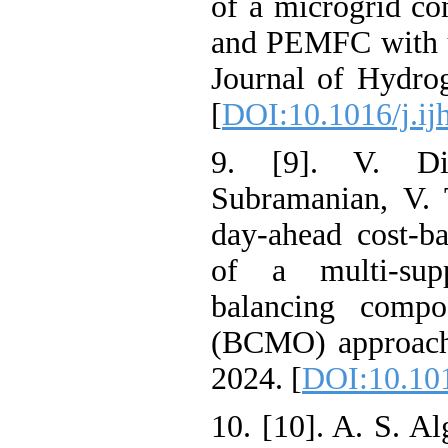
of a microgrid
and PEMFC with
Journal of Hyd
[
DOI:10.1016/j
9. [9]. V. 
Subramanian, V
day-ahead cost
of a multi-s
balancing com
(BCMO) approac
2024. [
DOI:10.1
10. [10]. A. S