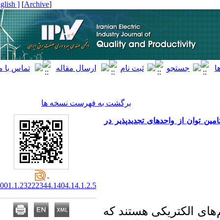
[ English ]
]
Archive
[
برگشت به فهرست نسخه ها
وان از واحدهای تجدیدپذیر در
20.1001.1.23222344.1404.14.1.2.5
 الکتریکی هستند که