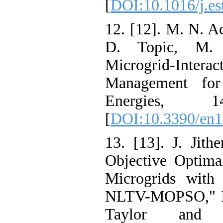
[
DOI:10.1016/j
12. [12]. M. N.
D. Topic, M
Microgrid-In
Management f
Energies
[
DOI:10.3390/
13. [13]. J. J
Objective Opt
Microgrids wi
NLTV-MOPSO," 
Taylor an