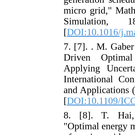
micro grid," M
Simulation
[
DOI:10.1016/j
7. [7]. . M. Ga
Driven Optim
Applying Unce
International
and Applicatio
[
DOI:10.1109/
8. [8]. T. H
"Optimal energ