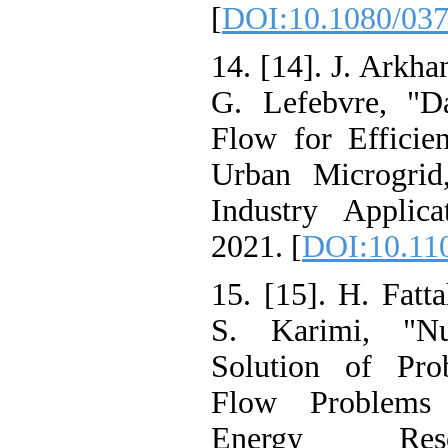
[
DOI:10.1080/
14. [14]. J. Ar
G. Lefebvre,
Flow for Effi
Urban Microgr
Industry Appl
2021. [
DOI:10.
15. [15]. H. Fa
S. Karimi, "
Solution of P
Flow Problem
Energy Res