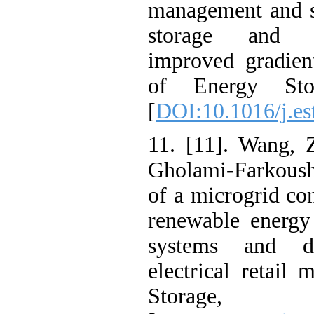
management and
storage and
improved gradi
of Energy S
[
DOI:10.1016/j
11. [11]. Wang
Gholami-Farko
of a microgrid 
renewable ener
systems and
electrical reta
Storag