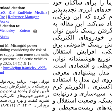
 برای ساکنان خود
Download citation:
های انرژی تجدیدپذیر
BibTeX
|
RIS
|
EndNote
|
Medlars
|
کرده که این ویژگی
ProCite
|
Reference Manager
|
RefWorks
‌کند. این مقاله به
Send citation to:
تن ریسک تأمین توان
Mendeley
Zotero
ودروهای الکتریکی
RefWorks
ش ریسک خاموشی برق
tourani M. Microgrid power
scheduling considering the risk of
، افزایش استقلال
power supply from renewable units
زیع هوشمندانه توان
in the presence of electric vehicles.
ieijqp 2025; 14 (1) :9-18
یطی و اقتصادی است
URL:
http://ieijqp.ir/article-1-995-
دل پیشنهادی معرفی
fa.html
این مدل با استفاده
تورانی مهدی. برنامه ریزی تولید
ستری
، الگوریتم کرم
ریزشبکه با در نظرگرفتن ریسک
تامین توان از واحدهای تجدیدپذیر
یه‌سازی و درنهایت
در حضور خودروهای الکتریکی.
، وضعیت استقلال و
نشریه کیفیت و بهره وری صنعت
برق ایران. ۱۴۰۴; ۱۴ (۱) :۹-۱۸
‌های زیست‌محیطی و