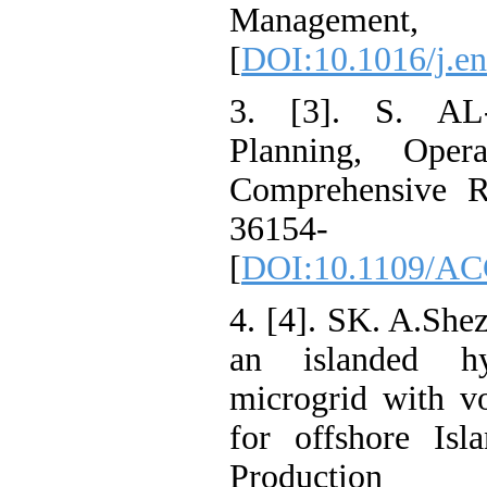
Managemen
[
DOI:10.1016/j
3. [3]. S. A
Planning, Op
Comprehensive
36154-
[
DOI:10.1109/
4. [4]. SK. A.S
an islanded h
microgrid with
for offshore I
Product