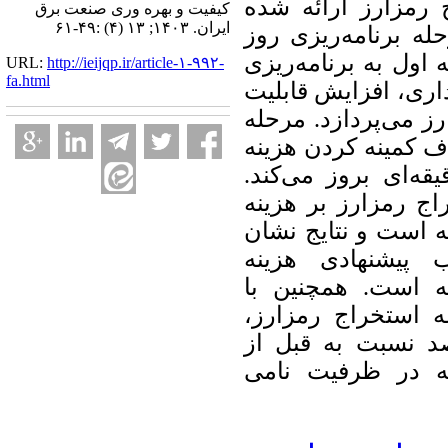
 رمزارز ارائه شده
کیفیت و بهره وری صنعت برق
ایران. ۱۴۰۳; ۱۳ (۴) :۴۹-۶۱
ه برنامه‌ریزی روز
 اول به برنامه‌ریزی
URL:
http://ieijqp.ir/article-۱-۹۹۲-
fa.html
داری، افزایش قابلیت
ز می‌پردازد. مرحله
دف کمینه کردن هزینه
 برای بازه‌های زمانی 15 دقیقه‌ای بروز می‌کند
اج رمزارز بر هزینه
ته است و نتایج نشان
 پیشنهادی هزینه
ش یافته است. همچنین با
مزرعه استخراج رمزارز
مینان نزدیک به 4.6 درصد نسبت به قبل از
ه در ظرفیت نامی