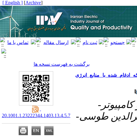
[ English ]
]
Archive
[
برگشت به فهرست نسخه ها
 ادغام شده با منابع انرژی
۱- مپیوتر
یرالدین طوسی
20.1001.1.23222344.1403.13.4.5.7