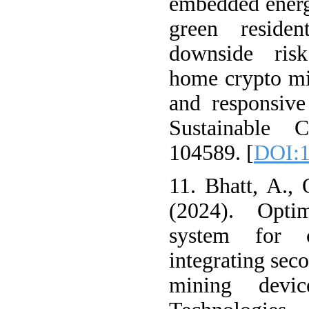
embedded energ
green reside
downside risk
home crypto min
and responsive
Sustainable 
104589. [
DOI:1
11. Bhatt, A.,
(2024). Opti
system for c
integrating seco
mining devic