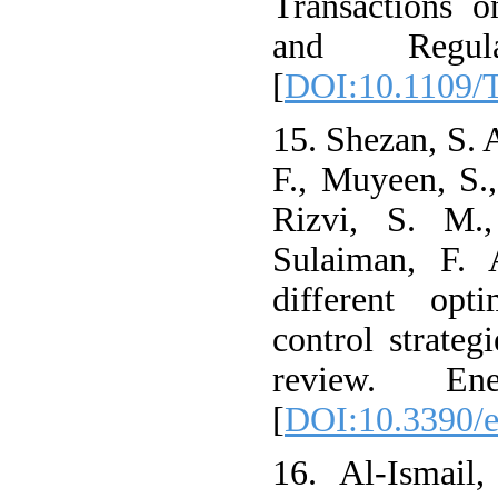
Transactions o
and Regul
[
DOI:10.1109/
15. Shezan, S. 
F., Muyeen, S.,
Rizvi, S. M.
Sulaiman, F. 
different opt
control strateg
review. Ene
[
DOI:10.3390/
16. Al-Ismail,