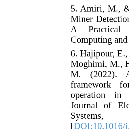
5. Amiri, M., &
Miner Detectio
A Practical
Computing and S
6. Hajipour, E.
Moghimi, M., Ho
M. (2022). A
framework fo
operation in m
Journal of El
Systems
[
DOI:10.1016/j