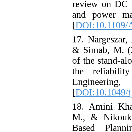
review on DC m
and power ma
[
DOI:10.1109/
17. Nargeszar, 
& Simab, M. (2
of the stand‐al
the reliabili
Engineerin
[
DOI:10.1049/t
18. Amini Kha
M., & Nikoukar
Based Planni