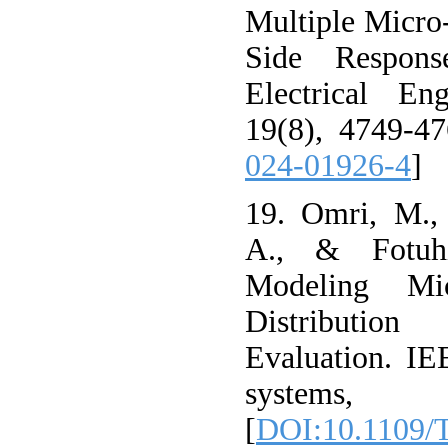
Multiple Micro
Side Respons
Electrical En
19(8), 4749-47
024-01926-4
]
19. Omri, M., 
A., & Fotuhi
Modeling Mic
Distributio
Evaluation. IE
systems, 
[
DOI:10.1109/