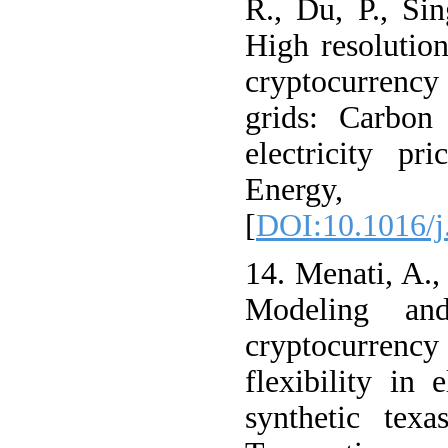
R., Du, P., Si
High resolutio
cryptocurrency
grids: Carbon f
electricity pr
Energy,
[
DOI:10.1016/j
14. Menati, A.,
Modeling and
cryptocurre
flexibility in 
synthetic tex