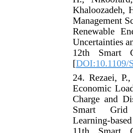
Khaloozadeh, H
Management Sch
Renewable Ene
Uncertainties 
12th Smart G
[
DOI:10.1109/
24. Rezaei, P.
Economic Load
Charge and Dis
Smart Grid 
Learning-base
11th Smart G