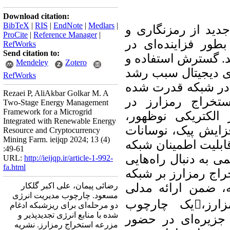
Download citation:
BibTeX
|
RIS
|
EndNote
|
Medlars
|
دید از رمزنگاری و
ProCite
|
Reference Manager
|
بطور فزاینده‌ای در
RefWorks
Send citation to:
. گسترش استفاده و
Mendeley
Zotero
ی دیجیتال سبب رشد
RefWorks
 در شبکه قدرت شده
Rezaei P, AliAkbar Golkar M. A
تخراج رمزارز در
Two-Stage Energy Management
Framework for a Microgrid
ر الکتریکی نوظهور
Integrated with Renewable Energy
فزایش پیک، نوسانات
Resource and Cryptocurrency
Mining Farm. ieijqp 2024; 13 (4)
ابلیت اطمینان شبکه
:49-61
ی به دنبال راه‌هایی
URL:
http://ieijqp.ir/article-1-992-
fa.html
راج رمزارز بر شبکه
له، ضمن ارائه مدلی
رضائی پیمان، علی اکبر گلکار
مسعود. چارچوب مدیریت انرژی
برای بهره‌برداری از مزارع رمزارز،یک چارچوب
دو مرحله‌ای برای ریزشبکه ادغام
شده با منابع انرژی تجدیدپذیر و
جزیره‌ای در حضور
مزرعه استخراج رمزارز. نشریه