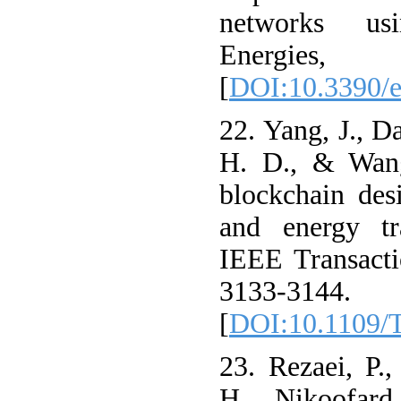
networks usi
Energies
[
DOI:10.3390/
22. Yang, J., D
H. D., & Wang,
blockchain desi
and energy tr
IEEE Transacti
3133-3144.
[
DOI:10.1109/
23. Rezaei, P.,
H., Nikoofar