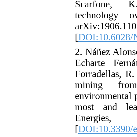
Scarfone, K
technology o
arXiv:1906.110
[
DOI:10.6028/
2. Náñez Alonso
Echarte Fern
Forradellas, R.
mining fr
environmental p
most and leas
Energies
[
DOI:10.3390/