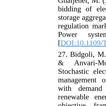
Ghaljehei, M. (
bidding of ele
storage aggrega
regulation mar
Power syste
[
DOI:10.1109/
27. Bidgoli, M.
& Anvari-Mo
Stochastic ele
management of
with demand 
renewable ener
objective fr