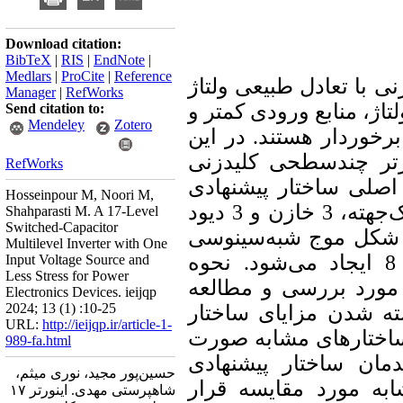
Download citation:
BibTeX
|
RIS
|
EndNote
|
Medlars
|
ProCite
|
Reference
 با تعادل طبیعی ولتاژ
Manager
|
RefWorks
تاژ، منابع ورودی کمتر و
Send citation to:
Mendeley
Zotero
برخوردار هستند. در این
ورتر چندسطحی کلیدزنی
RefWorks
صلی ساختار پیشنهادی
Hosseinpour M, Noori M,
شامل منبع ورودی واحد، 13 کلید یک‌جهته، 3 خازن و 3 دیود
Shahparasti M. A 17-Level
Switched-Capacitor
ر شکل موج شبه‌سینوسی
Multilevel Inverter with One
17 سطحی با ضریب بهره برابر 8 ایجاد می‌شود. نحوه
Input Voltage Source and
Less Stress for Power
 مورد بررسی و مطالعه
Electronics Devices. ieijqp
2024; 13 (1) :10-25
ته شدن مزایای ساختار
URL:
http://ieijqp.ir/article-1-
ساختارهای مشابه صورت
989-fa.html
مان ساختار پیشنهادی
حسین‌پور مجید، نوری میثم،
ابه مورد مقایسه قرار
شاهپرستی مهدی. اینورتر ۱۷