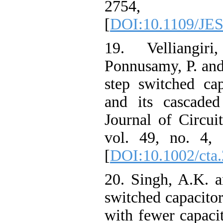
2754
[
DOI:10.1109/JE
19. Velliangi
Ponnusamy, P. and 
step switched cap
and its cascaded 
Journal of Circui
vol. 49, no. 4,
[
DOI:10.1002/cta
20. Singh, A.K. 
switched capacitor
with fewer capacit