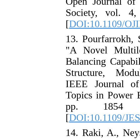
Open Journal of t
Society, vol. 4
[
DOI:10.1109/OJI
13. Pourfarrokh, S
"A Novel Multile
Balancing Capabil
Structure, Modu
IEEE Journal of
Topics in Power El
pp. 1854 
[
DOI:10.1109/JE
14. Raki, A., Ney