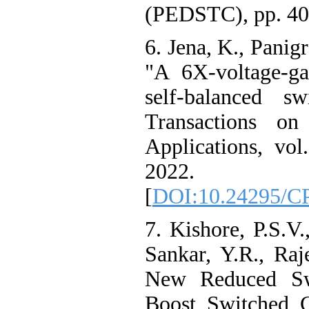
(PEDSTC), pp. 40
6. Jena, K., Panig
"A 6X-voltage-ga
self-balanced sw
Transactions on
Applications, vol
2022.
[
DOI:10.24295/C
7. Kishore, P.S.V.
Sankar, Y.R., Raj
New Reduced Swi
Boost Switched C