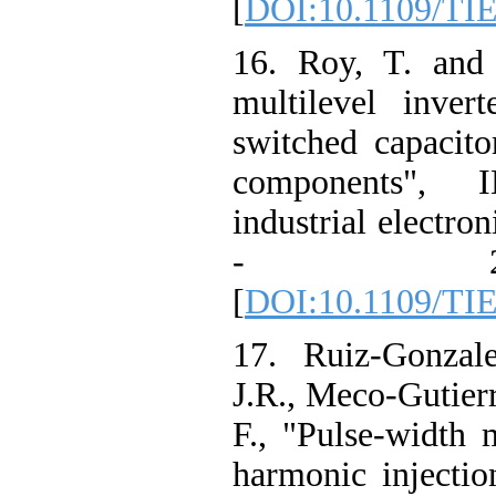
[
DOI:10.1109/TIE
16. Roy, T. and 
multilevel inver
switched capacito
components", 
industrial electron
- 24
[
DOI:10.1109/TIE
17. Ruiz-Gonzale
J.R., Meco-Gutier
F., "Pulse-width 
harmonic injecti