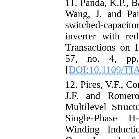
11. Panda, K.P., B
Wang, J. and Pan
switched-capacito
inverter with re
Transactions on I
57, no. 4, pp
[
DOI:10.1109/TI
12. Pires, V.F., Co
J.F. and Romero
Multilevel Struc
Single-Phase H
Winding Induct