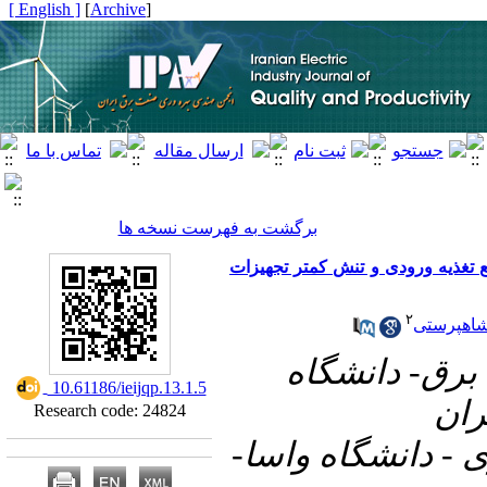
[ English ]
]
Archive
[
برگشت به فهرست نسخه ها
 منبع تغذیه ورودی و تنش کمتر تجهیزات
۲
اهپرستی
۱- ق- دانشگاه
‎ 10.61186/ieijqp.13.1.5
ران
Research code: 24824
۲- - دانشگاه واسا