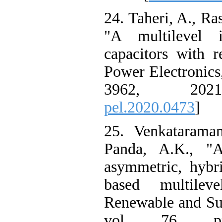
24. Taheri, A., Ra
"A multilevel i
capacitors with 
Power Electronics,
3962, 20
pel.2020.0473
]
25. Venkataraman
Panda, A.K., "
asymmetric, hybr
based multileve
Renewable and Su
vol. 76, pp