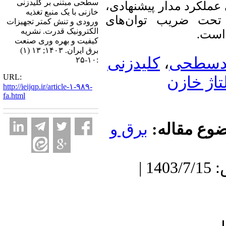
سطحی مبتنی بر کلیدزنی
عملکرد مدار پیشنهادی
خازنی با یک منبع تغذیه
 تحت ضریب توان‌های
ورودی و تنش کمتر تجهیزات
الکترونیک قدرت. نشریه
ه است
کیفیت و بهره وری صنعت
برق ایران. ۱۴۰۳; ۱۳ (۱)
کلیدزنی
،
ندسطحی
:۱۰-۲۵
URL:
تاژ خازن
http://ieijqp.ir/article-۱-۹۸۹-
fa.html
ضوع مقاله
برق و
دریافت: 1402/12/6 | پذیرش: 1403/7/15 |