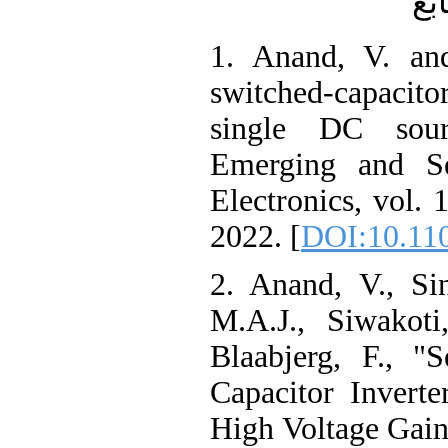
بع
1. Anand, V. and
switched-capacito
single DC sou
Emerging and Se
Electronics, vol. 
2022. [
DOI:10.11
2. Anand, V., Si
M.A.J., Siwakoti
Blaabjerg, F., "
Capacitor Inverte
High Voltage Gain