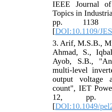
IEEE Journal of
Topics in Industria
pp. 1138 
[
DOI:10.1109/JE
3. Arif, M.S.B., M
Ahmad, S., Iqbal
Ayob, S.B., "An
multi‐level inver
output voltage 
count", IET Power
12, pp. 2
[
DOI:10.1049/pel