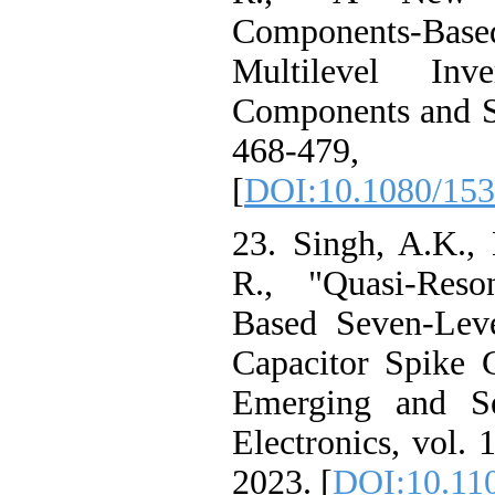
Components-Ba
Multilevel Inv
Components and Sy
468-4
[
DOI:10.1080/153
23. Singh, A.K.,
R., "Quasi-Reson
Based Seven-Leve
Capacitor Spike 
Emerging and Se
Electronics, vol. 
2023. [
DOI:10.11