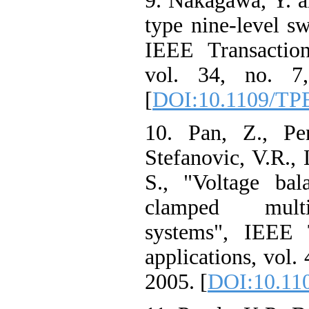
9. Nakagawa, Y. a
type nine-level sw
IEEE Transaction
vol. 34, no. 7
[
DOI:10.1109/TP
10. Pan, Z., Pen
Stefanovic, V.R., 
S., "Voltage bal
clamped multile
systems", IEEE T
applications, vol.
2005. [
DOI:10.11