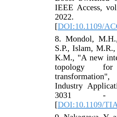
IEEE Access, vol
2022.
[
DOI:10.1109/AC
8. Mondol, M.H.
S.P., Islam, M.R.,
K.M., "A new inte
topology fo
transformation"
Industry Applicat
3031 - 
[
DOI:10.1109/TI