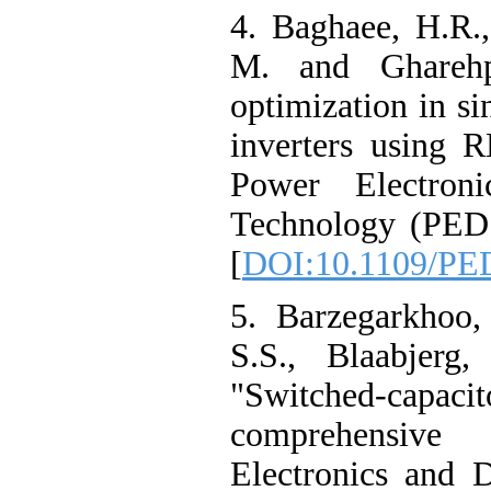
4. Baghaee, H.R.,
M. and Gharehp
optimization in si
inverters using 
Power Electron
Technology (PEDS
[
DOI:10.1109/PE
5. Barzegarkhoo,
S.S., Blaabjerg,
"Switched-capacit
comprehensive
Electronics and 