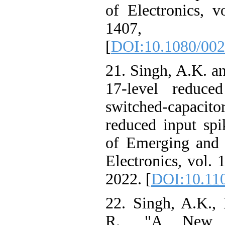
of Electronics, v
1407
[
DOI:10.1080/002
21. Singh, A.K. a
17-level reduc
switched-capaci
reduced input spi
of Emerging and 
Electronics, vol. 
2022. [
DOI:10.11
22. Singh, A.K.,
R., "A New 