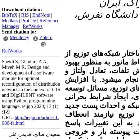
اک، ایران
Download citation:
۳- انشگاه تفرش
BibTeX
|
RIS
|
EndNote
|
Medlars
|
ProCite
|
Reference
Manager
|
RefWorks
Send citation to:
Mendeley
Zotero
RefWorks
اختار شبکه‌های توزیع از
ط مانور به منظور بهبود
Saeidi S, Ghadimi A A,
Miveh M R. Design and
تلفات، تعادل ولتاژ و
development of a software
انجام میشود. با افزایش
module for optimal
reconfiguration of distribution
های توزیع، مسائل توسعه
network in the context of GIS
and DIgSILENT software
، ایجاد شرایط بحرانی
using Python programming
شبکه و احداث پست جدید
language. ieijqp 2024; 13 (1)
:1-9
توزیع نیازمند انعطاف
URL:
http://ieijqp.ir/article-1-
د به این تغییرات پاسخ
986-fa.html
ت پیوسته بار و خروجی
سعیدی صالح، قدیمی علی