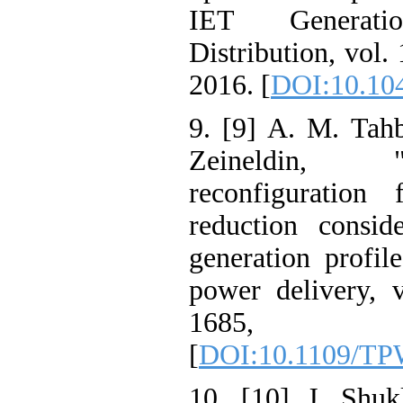
IET Generati
Distribution, vol.
2016. [
DOI:10.104
9. [9] A. M. Tah
Zeineldin, "
reconfiguration
reduction conside
generation profil
power delivery, 
1685
[
DOI:10.1109/TP
10. [10] J. Shuk