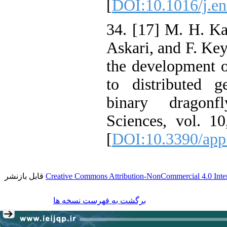
[
DOI:10.1016/j.en
34. [17] M. H. Ka
Askari, and F. Key
the development o
to distributed g
binary dragonf
Sciences, vol. 1
[
DOI:10.3390/ap
قابل بازنشر
Creative Commons Attribution-NonCommercial 4.0 Inter
برگشت به فهرست نسخه ها