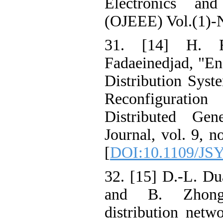
Electronics and
(OJEEE) Vol.(1)-N
31. [14] H. R
Fadaeinedjad, "En
Distribution Syst
Reconfigurati
Distributed Gen
Journal, vol. 9, n
[
DOI:10.1109/JS
32. [15] D.-L. Du
and B. Zhong,
distribution netw