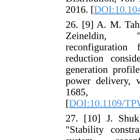
2016. [
DOI:10.104
26. [9] A. M. Tah
Zeineldin, "
reconfiguration
reduction conside
generation profil
power delivery, 
1685
[
DOI:10.1109/TP
27. [10] J. Shuk
"Stability constr