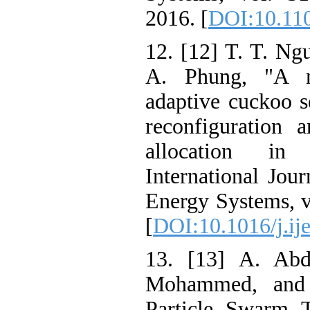
2016. [
DOI:10.11
12. [12] T. T. Ng
A. Phung, "A 
adaptive cuckoo s
reconfiguration a
allocation in 
International Jou
Energy Systems, v
[
DOI:10.1016/j.ij
13. [13] A. Abd
Mohammed, and
Particle Swarm T