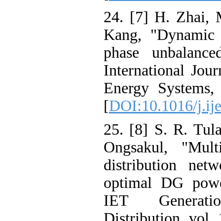
24. [7] H. Zhai,
Kang, "Dynamic r
phase unbalanced
International Jou
Energy Systems, 
[
DOI:10.1016/j.ij
25. [8] S. R. Tul
Ongsakul, "Multi
distribution net
optimal DG powe
IET Generati
Distribution, vol.