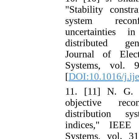
"Stability constr
system reconf
uncertainties i
distributed gene
Journal of Ele
Systems, vol. 
[
DOI:10.1016/j.ij
11. [11] N. G. P
objective reco
distribution sy
indices," IEEE
Systems, vol. 31