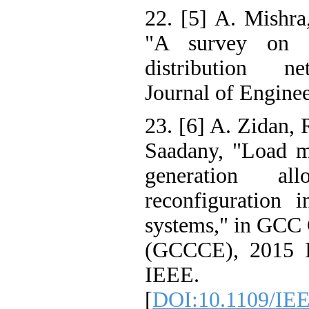
22. [5] A. Mishra
"A survey on di
distribution ne
Journal of Engine
23. [6] A. Zidan, 
Saadany, "Load mo
generation al
reconfiguration i
systems," in GCC 
(GCCCE), 2015 I
IEEE.
[
DOI:10.1109/IE