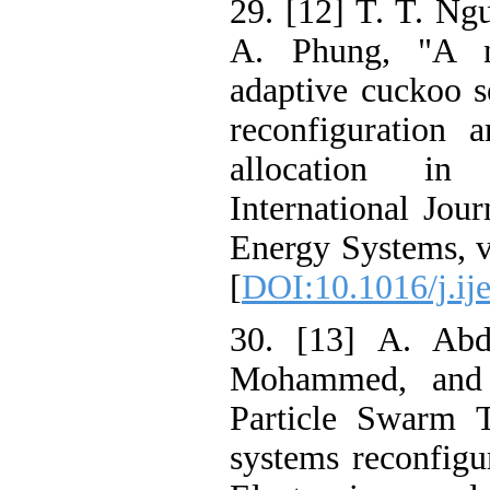
29. [12] T. T. Ng
A. Phung, "A 
adaptive cuckoo s
reconfiguration a
allocation in 
International Jou
Energy Systems, v
[
DOI:10.1016/j.ij
30. [13] A. Abd
Mohammed, and
Particle Swarm T
systems reconfigu