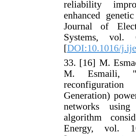
reliability im
enhanced genetic 
Journal of Ele
Systems, vol.
[
DOI:10.1016/j.ij
33. [16] M. Esmae
M. Esmaili, "M
reconfiguratio
Generation) power 
networks usin
algorithm consid
Energy, vol. 