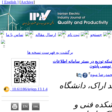
[ English ]
]
Archive
[
برگشت به فهرست نسخه ها
بکه توزیع در بستر سامانه اطلاعات
 نویسی پایتون
۳
مدرضا میوه
۱- اک، دانشگاه
‎ 10.61186/ieijqp.13.1.4
۲- ه فنی و