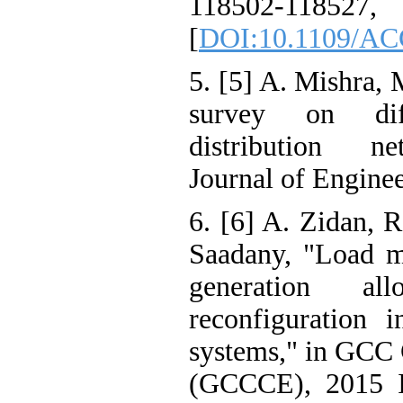
118502-1
[
DOI:10.1109/AC
5. [5] A. Mishra, 
survey on dif
distribution ne
Journal of Engine
6. [6] A. Zidan, R
Saadany, "Load mo
generation al
reconfiguration i
systems," in GCC 
(GCCCE), 2015 I