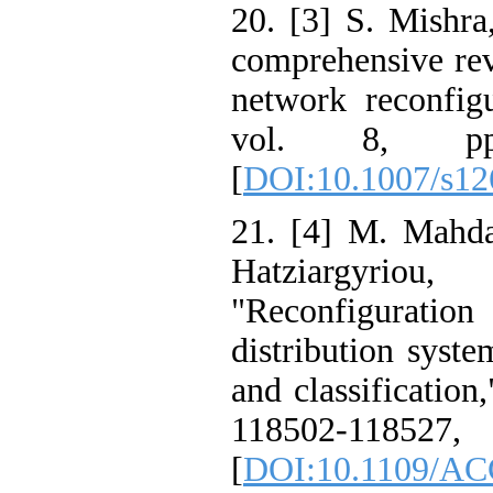
20. [3] S. Mishra
comprehensive rev
network reconfig
vol. 8, pp
[
DOI:10.1007/s12
21. [4] M. Mahda
Hatziargyri
"Reconfigurat
distribution syst
and classification
118502-1
[
DOI:10.1109/AC