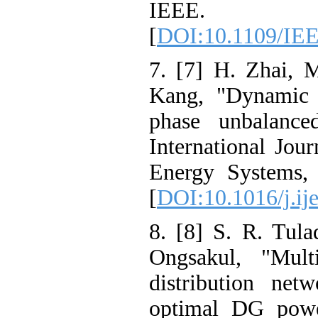
IEEE.
[
DOI:10.1109/IE
7. [7] H. Zhai, 
Kang, "Dynamic r
phase unbalanced
International Jou
Energy Systems, 
[
DOI:10.1016/j.ij
8. [8] S. R. Tula
Ongsakul, "Multi
distribution net
optimal DG powe