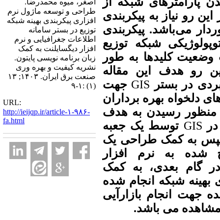
ن پارامترهای شبکه از
اصغر، میوه محمدرضا.
طراحی و توسعه ماژول نرم
ین رو نیاز به پیکربندی
افزاری پیکربندی بهینه شبکه
دار می‌باشد. پیکربندی
توزیع در بستر سامانه
اطلاعات جغرافیایی و نرم
وپولوژیکی شبکه توزیع
افزار دیگسایلنت به کمک
ت وضعیت کلیدها به طور
زبان برنامه نویسی پایتون.
نشریه کیفیت و بهره وری
این رو هدف این مقاله
صنعت برق ایران. ۱۴۰۳; ۱۳
جهت
GIS
بردی در بستر
(۱) :۱-۹
های دلخواه بهره برداران
URL:
ه منظور رسیدن به هدف
http://ieijqp.ir/article-۱-۹۸۶-
fa.html
توسط یک جعبه
GIS
 در
سپس به کمک طراحی یک
ج شده به نرم افزار
ر گام بعدی، به کمک
بهینه شبکه انجام شده
ه جهت انجام بازارآیی
 مشاهده می باشد