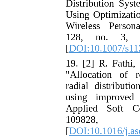
Distribution Sys
Using Optimizati
Wireless Person
128, no. 3, p
[
DOI:10.1007/s11
19. [2] R. Fathi,
"Allocation of r
radial distributi
using improved 
Applied Soft C
10982
[
DOI:10.1016/j.a