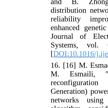
and B. Zhong,
distribution netw
reliability im
enhanced genetic 
Journal of Ele
Systems, vol.
[
DOI:10.1016/j.ij
16. [16] M. Esmae
M. Esmaili, "M
reconfiguratio
Generation) power 
networks usin