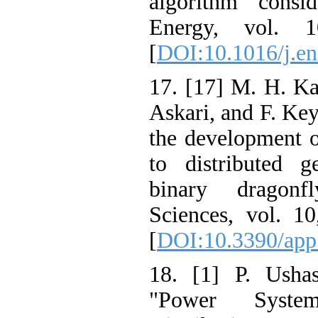
algorithm consid
Energy, vol. 
[
DOI:10.1016/j.en
17. [17] M. H. Ka
Askari, and F. Key
the development o
to distributed g
binary dragonf
Sciences, vol. 1
[
DOI:10.3390/ap
18. [1] P. Usha
"Power System