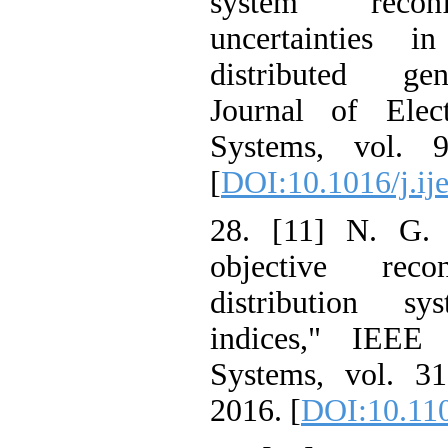
system reconf
uncertainties i
distributed gene
Journal of Ele
Systems, vol. 
[
DOI:10.1016/j.ij
28. [11] N. G. P
objective reco
distribution sy
indices," IEEE
Systems, vol. 31
2016. [
DOI:10.11