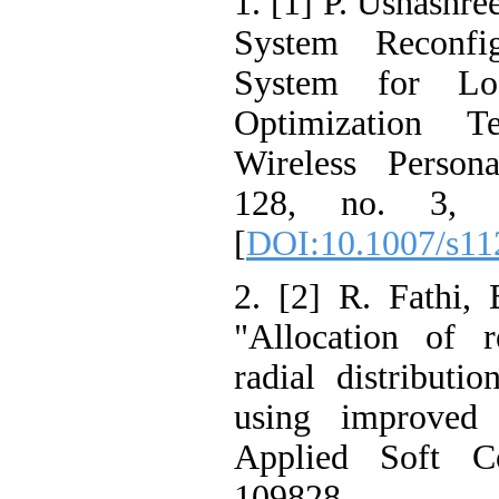
1. [1] P. Ushashr
System Reconfig
System for Lo
Optimization T
Wireless Person
128, no. 3, p
[
DOI:10.1007/s11
2. [2] R. Fathi, 
"Allocation of r
radial distributi
using improved 
Applied Soft C
10982