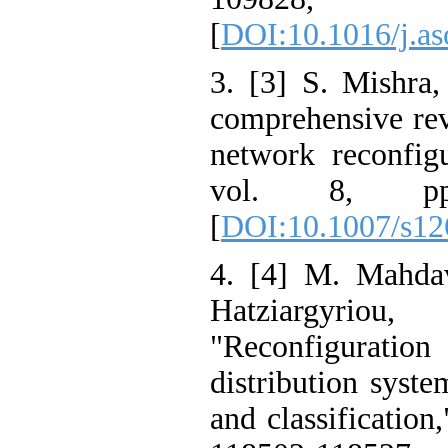
[
DOI:10.1016/j.a
3. [3] S. Mishra
comprehensive rev
network reconfig
vol. 8, pp
[
DOI:10.1007/s12
4. [4] M. Mahdav
Hatziargyri
"Reconfigurat
distribution syst
and classification