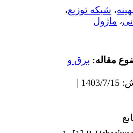
،
شبکه توزیع
،
هینه
ماژول
،
نی
ضوع مقاله
برق و
دریافت: 1402/11/26 | پذیرش: 1403/7/15 |
بع