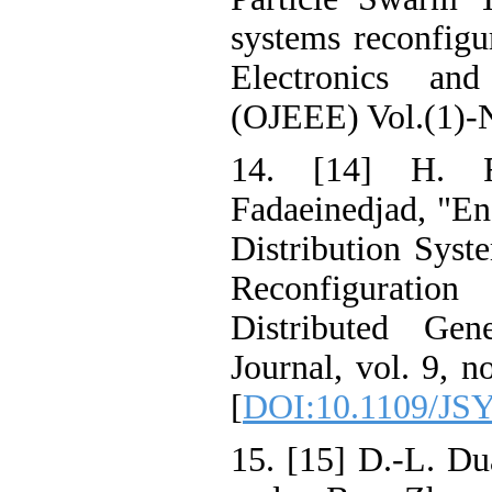
systems reconfigu
Electronics and
(OJEEE) Vol.(1)-N
14. [14] H. R
Fadaeinedjad, "En
Distribution Syst
Reconfigurati
Distributed Gen
Journal, vol. 9, n
[
DOI:10.1109/JS
15. [15] D.-L. Du