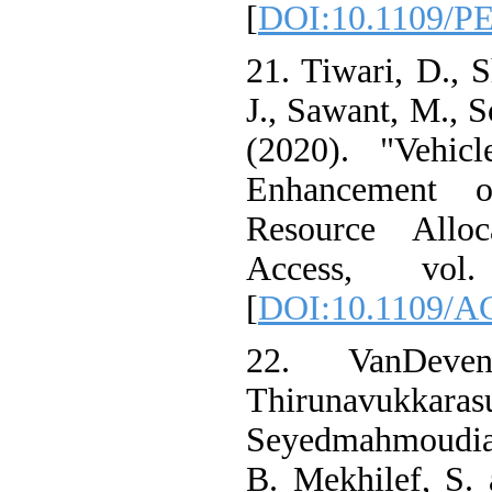
[
DOI:10.1109/
21. Tiwari, D.
J., Sawant, M.,
(2020). "Vehic
Enhancement 
Resource All
Access, vo
[
DOI:10.1109/
22. VanDev
Thirunav
Seyedmahmoudi
B. Mekhilef, S