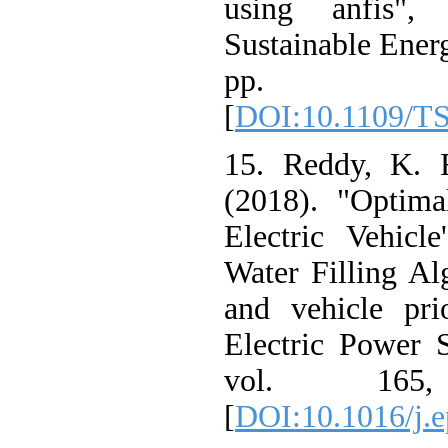
using anfis"
Sustainable Ene
pp. 
[
DOI:10.1109/
15. Reddy, K.
(2018). "Optim
Electric Vehic
Water Filling A
and vehicle pr
Electric Powe
vol. 16
[
DOI:10.1016/j