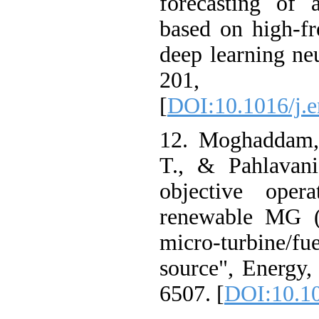
forecasting o
based on high
deep learning n
201,
[
DOI:10.1016/j
12. Moghaddam
T., & Pahlava
objective op
renewable MG 
micro-turbine/f
source", Energy
6507. [
DOI:10.1