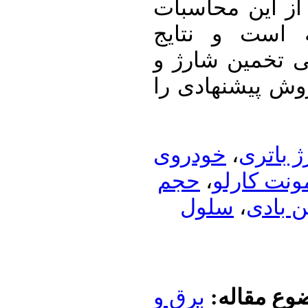
ز این محاسبات
است و نتایج
 تخمین شارژ و
ش پیشنهادی را
خودروی
،
باتری
حجم
،
ت کارلو
سلول
،
 بادی
ع مقاله
برق و