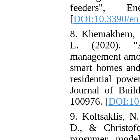
feeders", E
[
DOI:10.3390/
8. Khemakhem,
L. (2020). "
management amo
smart homes an
residential po
Journal of Bui
100976. [
DOI:1
9. Koltsaklis, 
D., & Christo
prosumer mod