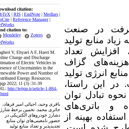
Download citation:
BibTeX
|
RIS
|
EndNote
|
Medlars
|
ProCite
|
Reference Manager
|
RefWorks
رفت در صنعت
Send citation to:
Mendeley
Zotero
یاد منابع تولید
RefWorks
افزایش تعداد
Bagheri V, Ehyaei A F, Haeri M.
Online Charge and Discharge
ینه‌های گزاف
Estimation of Electric Vehicles in
Presence of Uncertainties in the
بع انرژی تولید
Renewable Power and Number of
Distributed Energy Resources.
در این راستا
ieijqp 2022; 11 (3) :31-39
URL:
http://ieijqp.ir/article-1-884-
وه تبادل توان
fa.html
 و باتری‌های
باقری وحید، احیائی امیر فرهاد،
حائری محمد. تخمین برخط شارژ و
فاده بهینه از
دشارژ خودروهای الکتریکی در
حضور نامعینی‌های توان منابع
مطرح شده است
تجدیدپذیر و تعداد منابع تولید