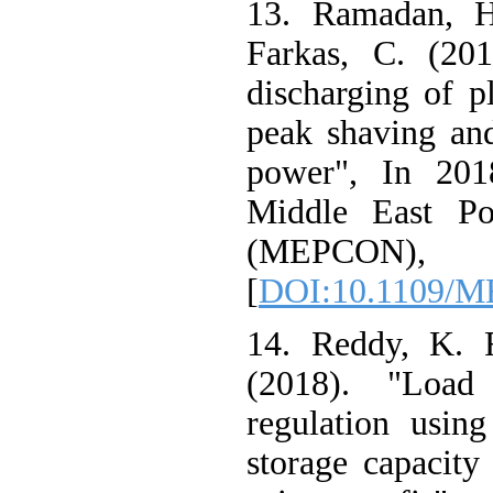
13. Ramadan, 
Farkas, C. (2
discharging of 
peak shaving an
power", In 20
Middle East 
(MEPCON
[
DOI:10.1109
14. Reddy, K.
(2018). "Loa
regulation usin
storage capacit