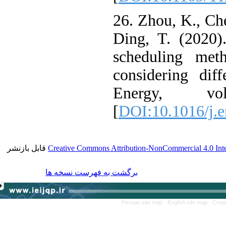
26. Zhou, K., C
Ding, T. (2020
scheduling me
considering di
Energy, 
[
DOI:10.1016/j
قابل بازنشر
Creative Commons Attribution-NonCommercial 4.0 I
برگشت به فهرست نسخه ها
Persian site map -
English site map
- 