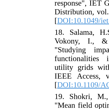
response", IET
Distribution, v
[
DOI:10.1049/i
18. Salama, H
Vokony, I., 
"Studying imp
functionaliti
utility grids 
IEEE Access, 
[
DOI:10.1109/
19. Shokri, M
"Mean field op