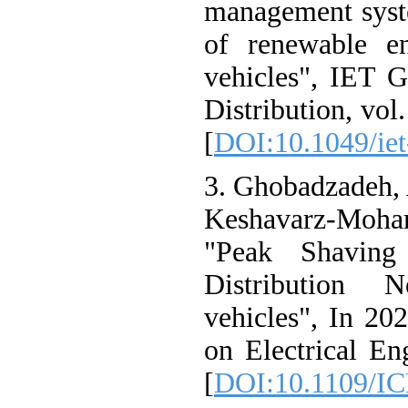
management sys
of renewable 
vehicles", IET
Distribution, v
[
DOI:10.1049/i
3. Ghobadzadeh,
Keshavarz-Mo
"Peak Shavin
Distribution
vehicles", In 
on Electrical 
[
DOI:10.1109/