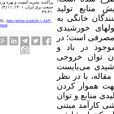
پراکنده. نشریه کیفیت و بهره وری
 منابع تولید
صنعت برق ایران. ۱۴۰۱; ۱۱ (۳)
:۳۱-۳۹
گان خانگی به
URL:
http://ieijqp.ir/article-۱-۸۸۴-
fa.html
­های خورشیدی
صرفی است؛ در
جود در باد و
 توان خروجی
یدی می‌بایست
اله، با در نظر
ت هموار کردن
ی منابع و توان
کارآمد مبتنی