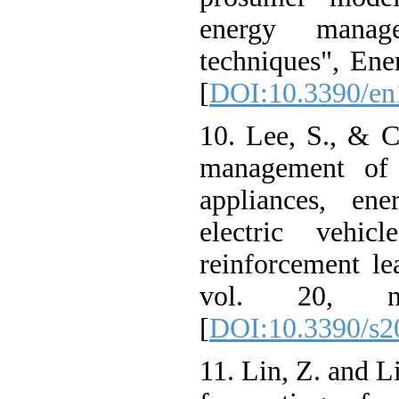
energy mana
techniques", En
[
DOI:10.3390/
10. Lee, S., &
management o
appliances, e
electric vehi
reinforcement 
vol. 20,
[
DOI:10.3390/
11. Lin, Z. and