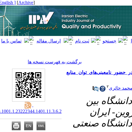
[ English ]
]
Archive
[
برگشت به فهرست نسخه ها
ور نامعینی‌های توان منابع
۲
د حائری
۱- اه بین
ین- ایران
20.1001.1.23222344.1401.11.3.6.2
۲- گاه صنعتی