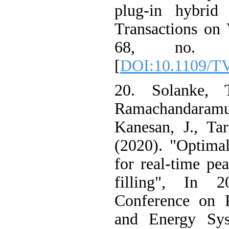
plug-in hybri
Transactions o
68, no. 
[
DOI:10.1109/
20. Solanke,
Ramachandaram
Kanesan, J., T
(2020). "Optim
for real-time 
filling", In
Conference on
and Energy S