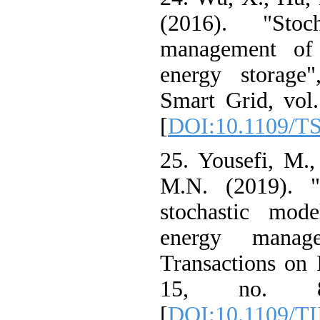
(2016). "Sto
management 
energy storag
Smart Grid, vo
[
DOI:10.1109/
25. Yousefi, M
M.N. (2019).
stochastic m
energy mana
Transactions on
15, no. 
[
DOI:10.1109/T