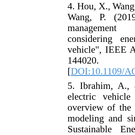
4. Hou, X., Wan
Wang, P. (20
management
considering e
vehicle", IEEE
144020.
[
DOI:10.1109/
5. Ibrahim, A.
electric vehi
overview of th
modeling and 
Sustainable E