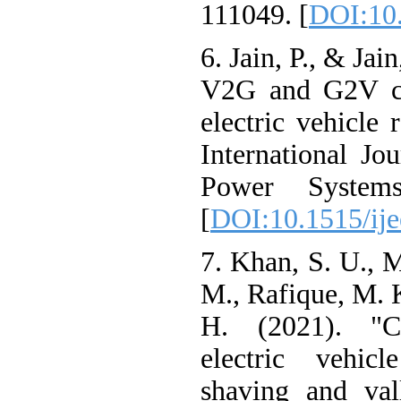
111049. [
DOI:1
6. Jain, P., & J
V2G and G2V c
electric vehicl
International 
Power Syste
[
DOI:10.1515/i
7. Khan, S. U.
M., Rafique, M
H. (2021). "
electric vehi
shaving and va