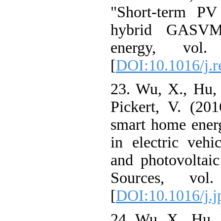
"Short-term P
hybrid GASVM
energy, vo
[
DOI:10.1016/j
23. Wu, X., Hu
Pickert, V. (2
smart home en
in electric ve
and photovolta
Sources, vo
[
DOI:10.1016/j
24. Wu, X., Hu