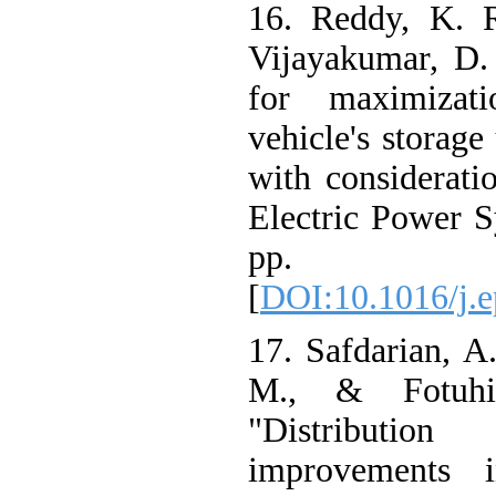
16. Reddy, K.
Vijayakumar, D
for maximiza
vehicle's storag
with considerat
Electric Power
pp. 
[
DOI:10.1016/j
17. Safdarian,
M., & Fotuhi
"Distributi
improvements