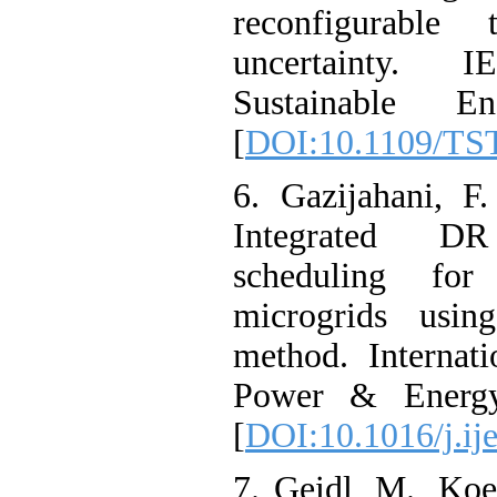
reconfigurab
uncertainty
Sustainable
[
DOI:10.1109/
6. Gazijahani,
Integrated 
scheduling f
microgrids us
method. Intern
Power & Ener
[
DOI:10.1016/j.
7. Geidl, M., K