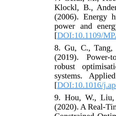
Klockl, B., An
(2006). Energ
power and ene
[
DOI:10.1109/
8. Gu, C., Tan
(2019). Powe
robust optimi
systems. Appl
[
DOI:10.1016/j
9. Hou, W., L
(2020). A Real