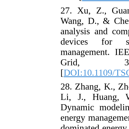
27. Xu, Z., Gu
Wang, D., & C
analysis and c
devices for
management. I
Grid, 3
[
DOI:10.1109/
28. Zhang, K., 
Li, J., Huan
Dynamic model
energy managem
dominated ener