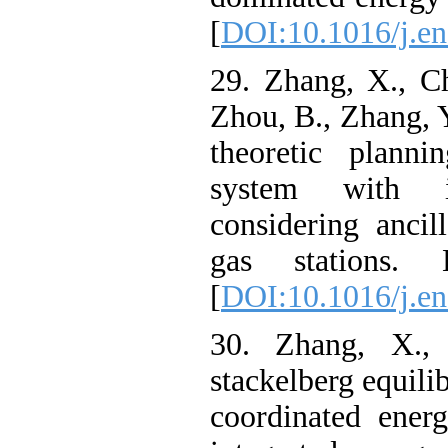
[
DOI:10.1016/j
29. Zhang, X.,
Zhou, B., Zhang
theoretic pla
system with 
considering an
gas stations
[
DOI:10.1016/j
30. Zhang, X
stackelberg equ
coordinated en