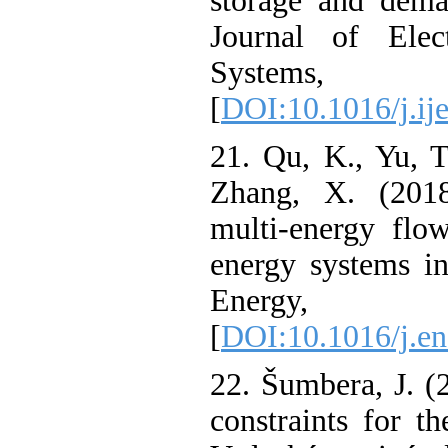
storage and de
Journal of E
Systems
[
DOI:10.1016/j.
21. Qu, K., Yu
Zhang, X. (20
multi-energy f
energy systems
Energy,
[
DOI:10.1016/j
22. Šumbera, J
constraints for