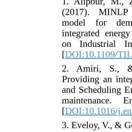
1. Alipour, M
(2017). MINLP
model for d
integrated ene
on Industrial
[
DOI:10.1109/T
2. Amiri, S.
Providing an i
and Scheduling
maintenance.
[
DOI:10.1016/j
3. Eveloy, V., 