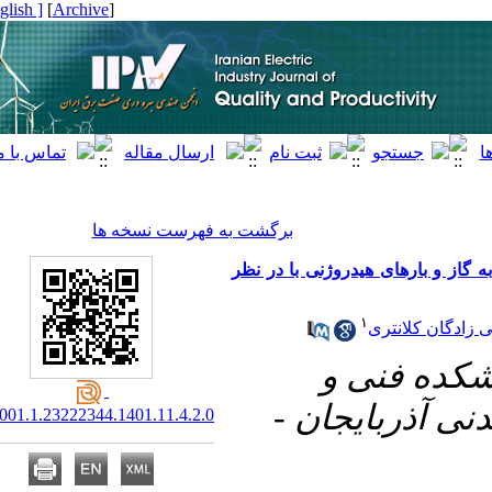
[ English ]
]
Archive
[
برگشت به فهرست نسخه ها
 و بارهای هیدروژنی با در نظر
۱
گان کلانتری
۱- فنی و
ی آذربایجان
20.1001.1.23222344.1401.11.4.2.0