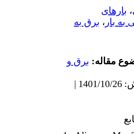
ارهای
برق به
،
 بار
ع مقاله
برق و
دریافت: 1400/11/21 | پذیرش: 1401/10/26 |