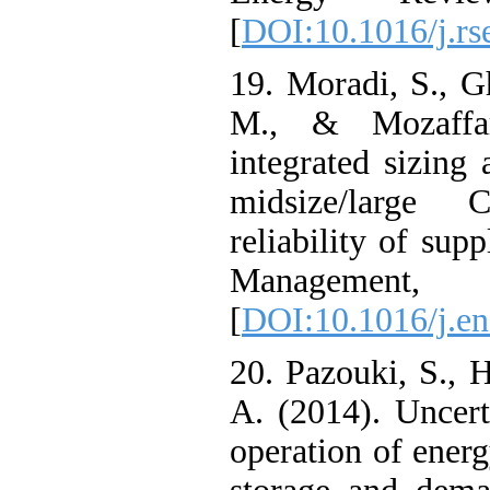
[
DOI:10.1016/j.
19. Moradi, S.,
M., & Mozaff
integrated siz
midsize/larg
reliability of 
Manageme
[
DOI:10.1016/j
20. Pazouki, S
A. (2014). Unc
operation of en