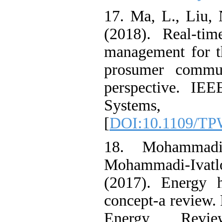
17. Ma, L., Li
(2018). Real-
management for
prosumer com
perspective. 
Systems, 
[
DOI:10.1109/
18. Mohamma
Mohammadi-Iv
(2017). Ener
concept-a revi
Energy Rev