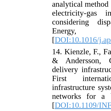
analytical metho
electricity-g
considering d
Energy,
[
DOI:10.1016/j
14. Kienzle, F.
& Andersson,
delivery infras
First inter
infrastructure 
networks for 
[
DOI:10.1109/