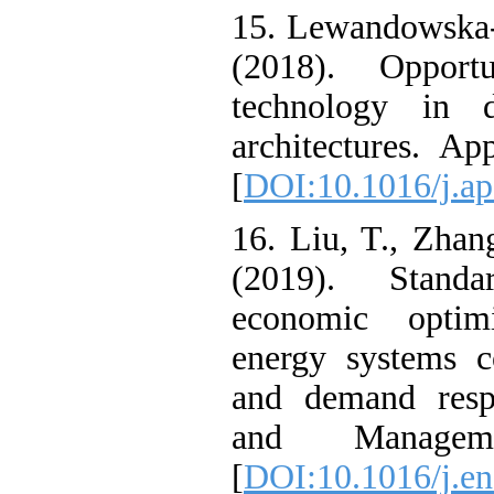
15. Lewandowsk
(2018). Oppo
technology in
architectures.
[
DOI:10.1016/j
16. Liu, T., Z
(2019). Sta
economic opti
energy systems
and demand re
and Manage
[
DOI:10.1016/j