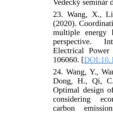
Vedecký seminá
23. Wang, X., 
(2020). Coordi
multiple ener
perspective.
Electrical Po
106060. [
DOI:1
24. Wang, Y., 
Dong, H., Qi,
Optimal design
considering 
carbon emiss