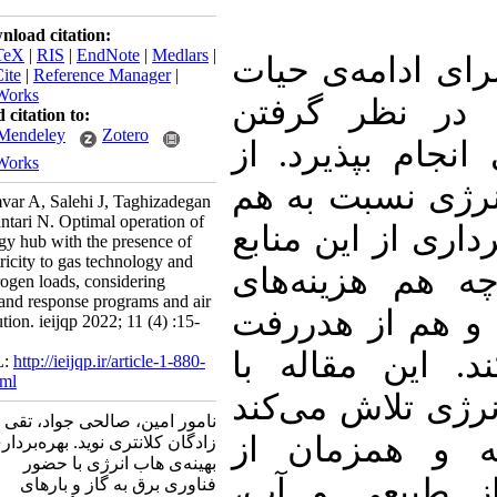
Download citation:
BibTeX
|
RIS
|
EndNote
|
Medlars
|
ی ادامه‌ی حیات
ProCite
|
Reference Manager
|
RefWorks
در نظر گرفتن
Send citation to:
Mendeley
Zotero
ام بپذیرد. از
RefWorks
ژی نسبت به هم
Namvar A, Salehi J, Taghizadegan
Kalantari N. Optimal operation of
ری از این منابع
energy hub with the presence of
electricity to gas technology and
هم هزینه‌های
hydrogen loads, considering
demand response programs and air
 هم از هدررفت
pollution. ieijqp 2022; 11 (4) :15-
27
 این مقاله با
URL:
http://ieijqp.ir/article-1-880-
fa.html
ی تلاش می‌کند
نامور امین، صالحی جواد، تقی
 و همزمان از
زادگان کلانتری نوید. بهره‌برداری
بهینه‌ی هاب انرژی با حضور
ز طبیعی و آب
فناوری برق به گاز و بارهای