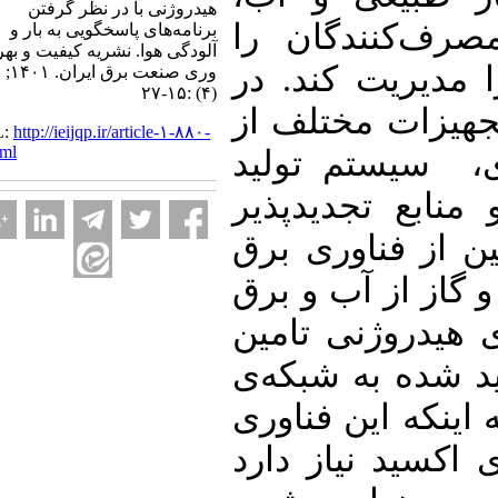
هیدروژنی با در نظر گرفتن
ف‌کنندگان را
برنامه‌های پاسخگویی به بار و
آلودگی هوا. نشریه کیفیت و بهره
دیریت کند. در
وری صنعت برق ایران. ۱۴۰۱; ۱۱
(۴) :۱۵-۲۷
یزات مختلف از
URL:
http://ieijqp.ir/article-۱-۸۸۰-
fa.html
 سیستم تولید
بع تجدیدپذیر
ز فناوری برق
از از آب و برق
یدروژنی تامین
شده به شبکه‌ی
نکه این فناوری
کسید نیاز دارد