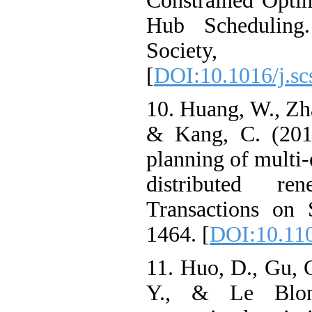
Constrained Op
Hub Schedulin
Societ
[
DOI:10.1016/j
10. Huang, W., 
& Kang, C. (2
planning of mul
distributed
Transactions 
1464. [
DOI:10.
11. Huo, D., Gu
Y., & Le Bl