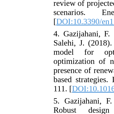
review of proj
scenarios. 
[
DOI:10.3390/
4. Gazijahani,
Salehi, J. (201
model for o
optimization o
presence of ren
based strategie
111. [
DOI:10.10
5. Gazijahani,
Robust desi