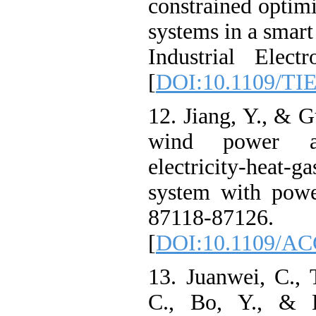
constrained opt
systems in a sm
Industrial Ele
[
DOI:10.1109/
12. Jiang, Y., 
wind power
electricity-he
system with po
87118-87126.
[
DOI:10.1109/
13. Juanwei, C
C., Bo, Y., 