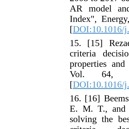
AR model and
Index", Energy
[
DOI:10.1016/j
15. [15] Rezae
criteria deci
properties an
Vol. 64, 
[
DOI:10.1016/j
16. [16] Beemst
E. M. T., and
solving the be