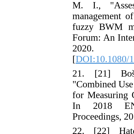
M. I., "Asse
management of
fuzzy BWM me
Forum: An Inter
2020.
[
DOI:10.1080/
21. [21] Bоš
"Combined Use
for Measuring O
In 2018 EN
Proceedings, 2
22. [22] Hat