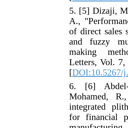
5. [5] Dizaji, 
A., "Performan
of direct sales
and fuzzy mul
making metho
Letters, Vol. 7
[
DOI:10.5267/j
6. [6] Abdel
Mohamed, R.
integrated pl
for financial 
manufacturi