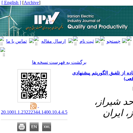
[ English ]
]
Archive
[
برگشت به فهرست نسخه ها
ه از تلفیق الگوریتم پیشنهادی
۱-  شیراز
، ایران
20.1001.1.23222344.1400.10.4.4.5