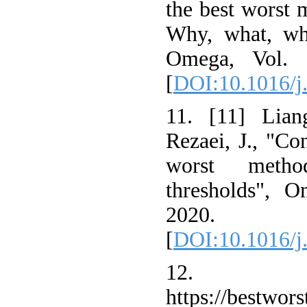
the best worst 
Why, what, wh
Omega, Vol. 
[
DOI:10.1016/j
11. [11] Lian
Rezaei, J., "Co
worst metho
thresholds", 
2020.
[
DOI:10.1016/j
12
https://bestwor