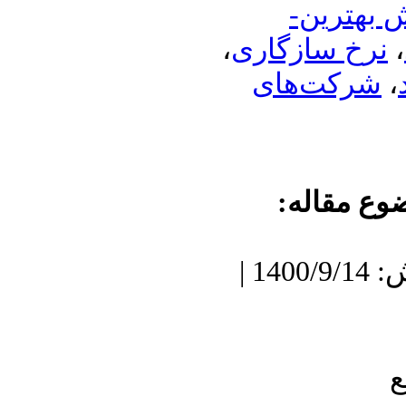
ش بهترین
،
نرخ سازگاری
شرکت‌های
،
وع مقاله
دریافت: 1399/11/20 | پذیرش: 1400/9/14 |