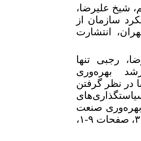
۱.  شیخ علیرضا
کرد سازمان از
هران، انتشارت
۲. [۲] بی تنها
شد بهره‌وری
 در نظر گرفتن
تگذاری‌های
بهره‌وری صنعت
برق ایران، دوره ۲، شماره ۳، صفحات ۹-۱،