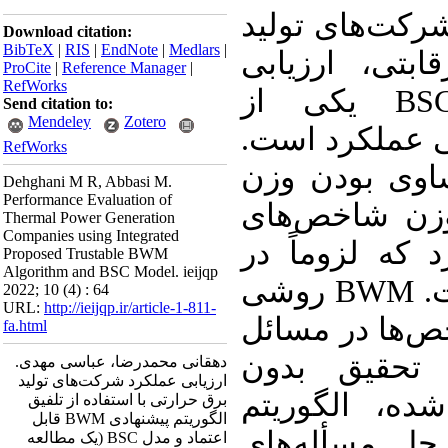
رکت‌های تولید
Download citation:
BibTeX
|
RIS
|
EndNote
|
Medlars
|
بتی، ارزیابی
ProCite
|
Reference Manager
|
RefWorks
یکی از
BS
Send citation to:
Mendeley
Zotero
بی عملکرد است
RefWorks
وی بودن
وزن
Dehghani M R, Abbasi M.
Performance Evaluation of
ن شاخص‌های
Thermal Power Generation
Companies using Integrated
 که لزوماً در
Proposed Trustable BWM
Algorithm and BSC Model. ieijqp
مسائل واقعی برقرار نیست. BWM روشی
2022; 10 (4) : 64
URL:
http://ieijqp.ir/article-1-811-
ص‌ها در مسائل
fa.html
تحقیق بدون
دهقانی محمدرضا، عباسی مهدی.
ارزیابی عملکرد شرکت‌های تولید
ه، الگوریتم
برق حرارتی با استفاده از تلفیق
الگوریتم پیشنهادی BWM قابل
حل مسأله‌های
اعتماد و مدل BSC (یک مطالعه