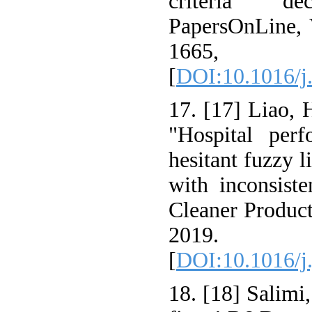
criteria de
PapersOnLine, 
1665
[
DOI:10.1016/j.
17. [17] Liao, 
"Hospital per
hesitant fuzzy 
with inconsiste
Cleaner Product
2019.
[
DOI:10.1016/j
18. [18] Salimi,