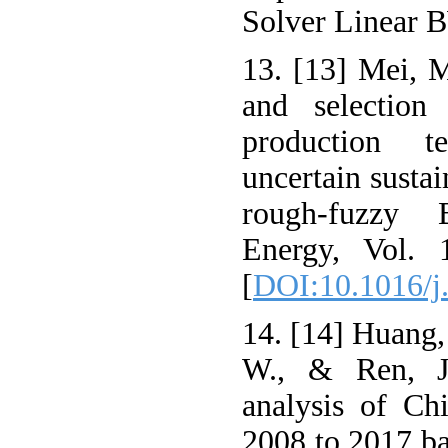
Solver Linear B
13. [13] Mei, 
and selection
production t
uncertain sustai
rough-fuzzy
Energy, Vol. 
[
DOI:10.1016/j
14. [14] Huang,
W., & Ren, J.
analysis of Ch
2008 to 2017 