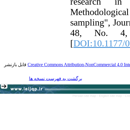
research in 
Methodologica
sampling", Jour
48, No. 4,
[
DOI:10.1177/
قابل بازنشر
Creative Commons Attribution-NonCommercial 4.0 Inte
برگشت به فهرست نسخه ها
Persian site map -
English site map
- Cr