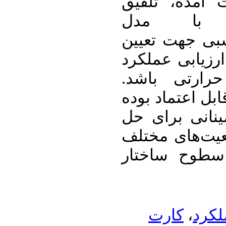
 آمده، تلفیق
ی با مدل
بی جهت تعیین
رزیابی عملکرد
حرارتی باشد
بل اعتماد بوده
ینانی برای حل
مسأله‌های MADM  مختلف
 سطوح ساختار
کارت
،
لکرد