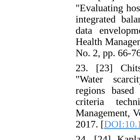
"Evaluating hos
integrated bal
data envelopm
Health Managem
No. 2, pp. 66-7
23. [23] Chit
"Water scarc
regions based
criteria tech
Management, Vo
2017. [
DOI:10.
24. [24] Kapl