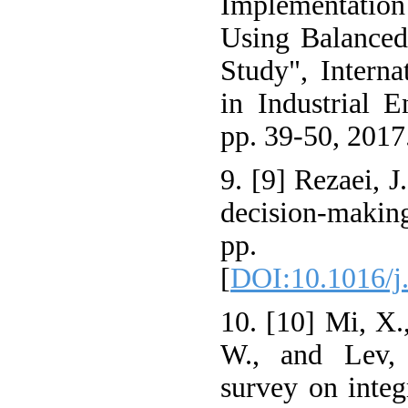
Implementatio
Using Balance
Study", Interna
in Industrial E
pp. 39-50, 2017
9. [9] Rezaei, J
decision-makin
pp. 4
[
DOI:10.1016/j
10. [10] Mi, X.
W., and Lev, 
survey on integ