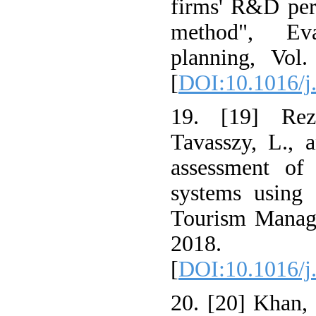
firms' R&D per
method", Ev
planning, Vol
[
DOI:10.1016/j
19. [19] Rez
Tavasszy, L., 
assessment of
systems usi
Tourism Manage
2018.
[
DOI:10.1016/j
20. [20] Khan,