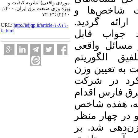
موردی واقعی). نشریه کیفیت و
MADM اخص‌ها و
بهره وری صنعت برق ایران. ۱۴۰۰;
۱۰ (۴) :۶۴-۷۲
رائه گردید
URL:
http://ieijqp.ir/article-۱-۸۱۱-
fa.html
ند جواب قابل
 مسائل واقعی
یق الگوریتم
پیشنهادی با مدل BSC عیین وزن‌
کرد در شرکت
برق فارس اقدام
ه، هفده شاخص
 در چهار منظر
زن‌دهی شد. بر