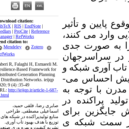
Download citation:
ع پایین و تأثیر
BibTeX
|
RIS
|
EndNote
|
Medlars
|
ProCite
|
Reference
یی وارد می­ کنند
Manager
|
RefWorks
Send citation to:
ا به صورت جدی
Mendeley
Zotero
RefWorks
 در سراسرجهان
Saberi R, Falaghi H, Esmaeeli M.
ب ­آوری شبکه و
Resilience-Based Framework for
Distributed Generation Planning
تداوم تأمین برق بیش از پیش احساس می­
in Distribution Networks. ieijqp
2020; 9 (4) :35-49
درن با توجه به
URL:
http://ieijqp.ir/article-1-687-
fa.html
ید پراکنده در
صابری رضا، فلقی حمید،
 جایگزین برای
اسماعیلی مصطفی. طراحی
منابع تولیدپراکنده در شبکه های
ر سمت شبکه ­ی
توزیع با هدف بهبود تاب آوری.
نشریه کیفیت و بهره وری صنعت