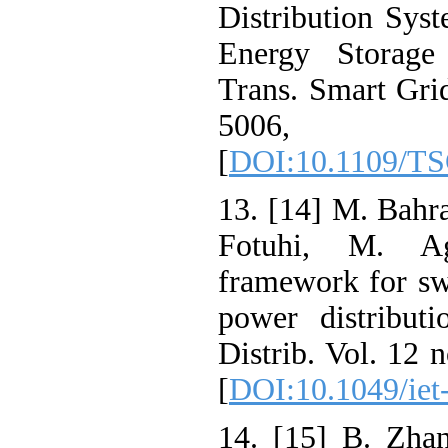
Distribution Sy
Energy Storag
Trans. Smart Gri
5006, 
[
DOI:10.1109/
13. [14] M. Ba
Fotuhi, M. Ag
framework for 
power distribu
Distrib. Vol. 12
[
DOI:10.1049/ie
14. [15] B. Zh