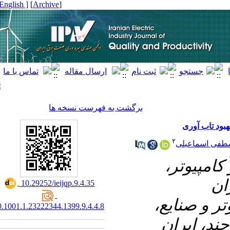
[ English ]
]
Archive
[
برگشت به فهرست نسخه ها
د تاب آوری
۲
 اسماعیلی
۱- یوتر
ن
‎ 10.29252/ieijqp.9.4.35
۲-  صنایع
20.1001.1.23222344.1399.9.4.4.8
د، ایران