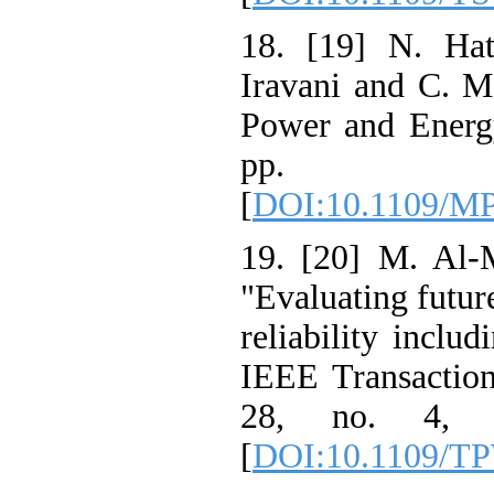
18. [19] N. Ha
Iravani and C.
Power and Ener
pp. 7
[
DOI:10.1109/
19. [20] M. Al
"Evaluating futu
reliability incl
IEEE Transacti
28, no. 4, 
[
DOI:10.1109/