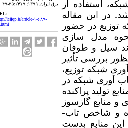
که، استفاده از
برق ایران. ۱۳۹۹; ۹ (۴) :۳۵-۴۹
د. در این مقاله
URL:
http://ieijqp.ir/article-۱-۶۸۷-
 توزیع در حضور
fa.html
حوه مدل­ سازی
د سیل و طوفان
ور بررسی تأثیر
 آوری شبکه توزیع
 آوری شبکه در
بع تولید پراکنده
 منابع گازسوز
متداول، فرموله­ بندی شده و شاخص تاب­
ن منابع بدست