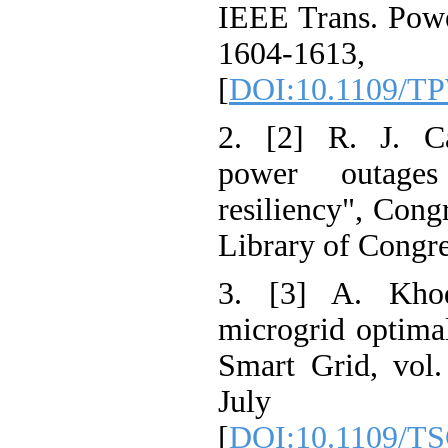
IEEE Trans. Powe
1604-16
[
DOI:10.1109/
2. [2] R. J. C
power outage
resiliency", Con
Library of Cong
3. [3] A. Khod
microgrid optim
Smart Grid, vo
Jul
[
DOI:10.1109/T