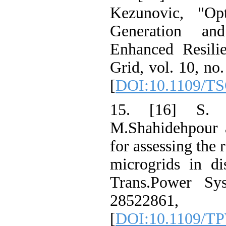
Kezunovic, "O
Generation a
Enhanced Resil
Grid, vol. 10, n
[
DOI:10.1109/
15. [16] S
M.Shahidehpour
for assessing th
microgrids in 
Trans.Power S
2852286
[
DOI:10.1109/