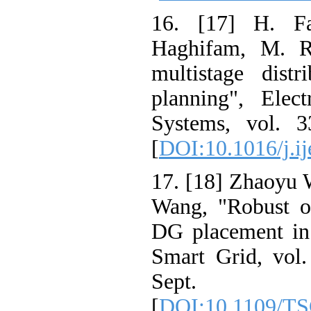
16. [17] H. F
Haghifam, M. 
multistage dis
planning", El
Systems, vol.
[
DOI:10.1016/j.
17. [18] Zhaoy
Wang, "Robust 
DG placement i
Smart Grid, vo
Sep
[
DOI:10.1109/