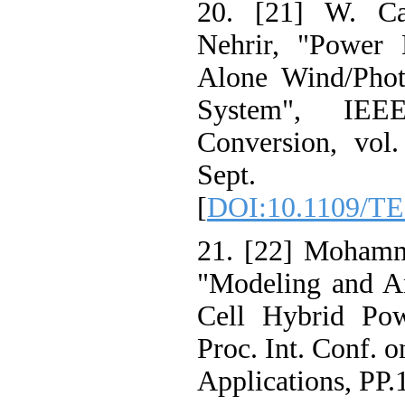
20. [21] W. 
Nehrir, "Powe
Alone Wind/Pho
System", I
Conversion, vo
Sept
[
DOI:10.1109/T
21. [22] Moha
"Modeling and 
Cell Hybrid 
Proc. Int. Conf.
Applications, P