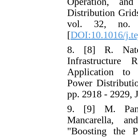
Operation, an
Distribution Gri
vol. 32, no
[
DOI:10.1016/j.
8. [8] R. Nat
Infrastructur
Application to
Power Distribut
pp. 2918 - 2929,
9. [9] M. Pa
Mancarella, a
"Boosting the