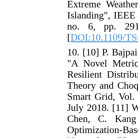
Extreme Weath
Islanding", IEE
no. 6, pp. 2
[
DOI:10.1109/
10. [10] P. Bajp
"A Novel Metr
Resilient Dist
Theory and Cho
Smart Grid, Vol
July 2018. [11]
Chen, C. Kan
Optimization-B