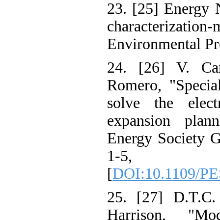
23. [25] Energ
characteriza
Environmental P
24. [26] V. C
Romero, "Speci
solve the elec
expansion pl
Energy Society
1-5
[
DOI:10.1109/
25. [27] D.T.
Harrison, "