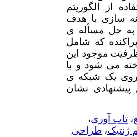
ده از الگوریتم
ه­ سازی با هدف
به حل مسأله­ ی
راکنده که شامل
ظرفیت موجود این
ه می ­شود و با
وی یک شبکه­ ی
پیشنهادی نشان
،
تاب آوری
طراحی
،
ژنتیک