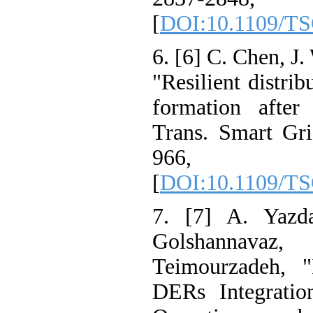
[
DOI:10.1109/
6. [6] C. Chen, 
"Resilient distr
formation afte
Trans. Smart Gr
966, 
[
DOI:10.1109/
7. [7] A. Yaz
Golshannav
Teimourzadeh, 
DERs Integrati