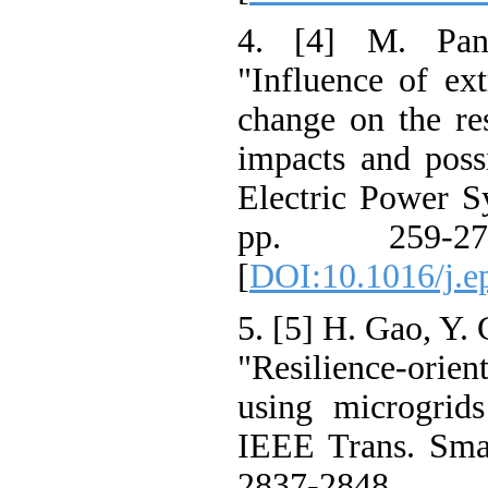
4. [4] M. Pan
"Influence of 
change on the r
impacts and poss
Electric Power 
pp. 259-
[
DOI:10.1016/j.
5. [5] H. Gao, Y
"Resilience-orie
using microgrid
IEEE Trans. Sma
2837-28