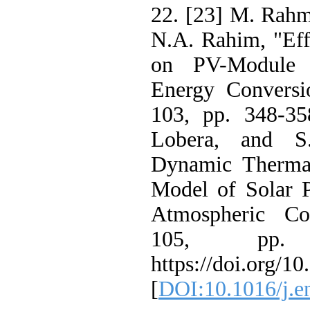
22. [23] M. Ra
N.A. Rahim, "Ef
on PV-Module
Energy Conver
103, pp. 348-3
Lobera, and S
Dynamic Therma
Model of Solar
Atmospheric C
105, pp.
https://doi.org/
[
DOI:10.1016/j