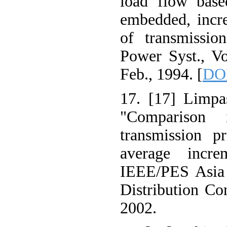
load flow base
embedded, incr
of transmissio
Power Syst., Vo
Feb., 1994. [
DOI
17. [17] Limpa
"Comparison 
transmission p
average incre
IEEE/PES Asia 
Distribution Co
2002.