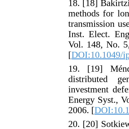
18. [18] Bakirtz
methods for lon
transmission use
Inst. Elect. Eng
Vol. 148, No. 5
[
DOI:10.1049/i
19. [19] Mén
distributed ge
investment defer
Energy Syst., Vo
2006. [
DOI:10.1
20. [20] Sotkiew