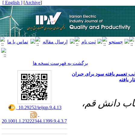
[ English ]
]
Archive
[
برگشت به فهرست نسخه ها
یب تعمیم یافته سود برای جبران
ر یافته
هاب دانش قم
‎ 10.29252/ieijqp.9.4.13
20.1001.1.23222344.1399.9.4.3.7