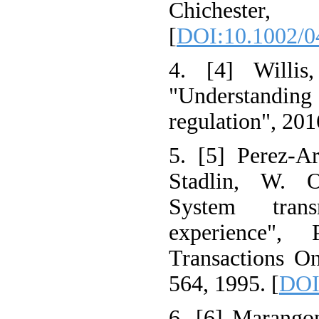
Chichest
[
DOI:10.1002/0
4. [4] Willis
"Understanding
regulation", 201
5. [5] Perez-Ar
Stadlin, W. O
System tran
experience",
Transactions On
564, 1995. [
DOI
6. [6] Marango