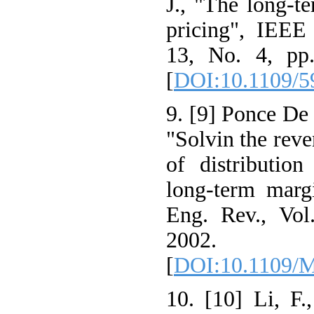
J., "The long-t
pricing", IEEE
13, No. 4, pp
[
DOI:10.1109/5
9. [9] Ponce De 
"Solvin the reve
of distributio
long-term marg
Eng. Rev., Vol
2002.
[
DOI:10.1109/
10. [10] Li, F.