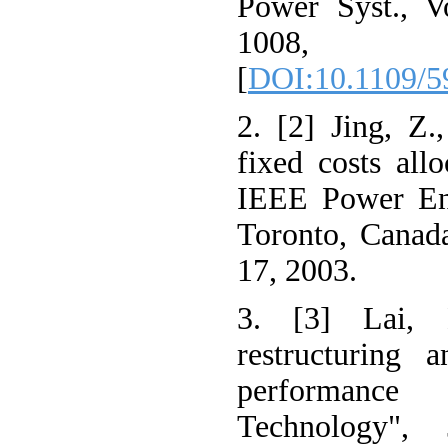
Power Syst., V
1008,
[
DOI:10.1109/5
2. [2] Jing, Z.
fixed costs all
IEEE Power Eng
Toronto, Canada
17, 2003.
3. [3] Lai, 
restructuring a
performanc
Technology"