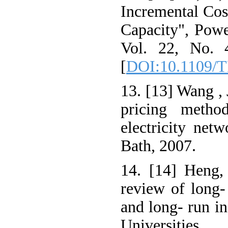
Incremental Cos
Capacity", Pow
Vol. 22, No. 
[
DOI:10.1109/
13. [13] Wang , 
pricing metho
electricity net
Bath, 2007.
14. [14] Heng, 
review of long-
and long- run in
Universitie