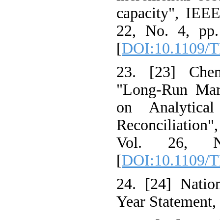
capacity", IEEE
22, No. 4, pp.
[
DOI:10.1109/
23. [23] Che
"Long-Run Marg
on Analytica
Reconciliation"
Vol. 26, 
[
DOI:10.1109/
24. [24] Nation
Year Statement, 