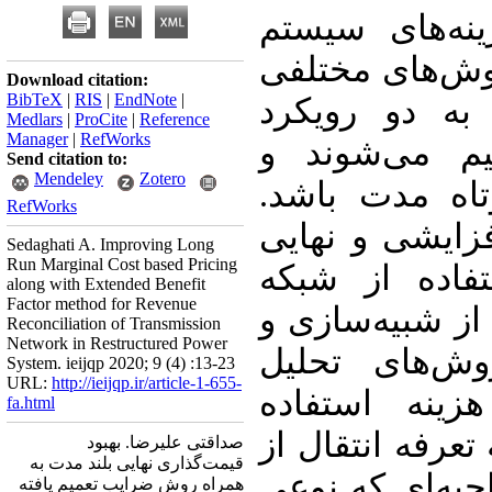
ه‌های سیستم
روش‌های مختلفی
Download citation:
BibTeX
|
RIS
|
EndNote
|
به دو رویکرد
Medlars
|
ProCite
|
Reference
Manager
|
RefWorks
یم می‌شوند و
Send citation to:
Mendeley
Zotero
وتاه مدت باشد
RefWorks
زایشی و نهایی
Sedaghati A. Improving Long
Run Marginal Cost based Pricing
فاده از شبکه
along with Extended Benefit
Factor method for Revenue
از شبیه‌سازی و
Reconciliation of Transmission
Network in Restructured Power
وش‌های تحلیل
System. ieijqp 2020; 9 (4) :13-23
URL:
http://ieijqp.ir/article-1-655-
ینه استفاده
fa.html
عرفه انتقال از
صداقتی علیرضا. بهبود
قیمت‌گذاری نهایی بلند مدت به
حیه‌ای که نوعی
همراه روش ضرایب تعمیم یافته