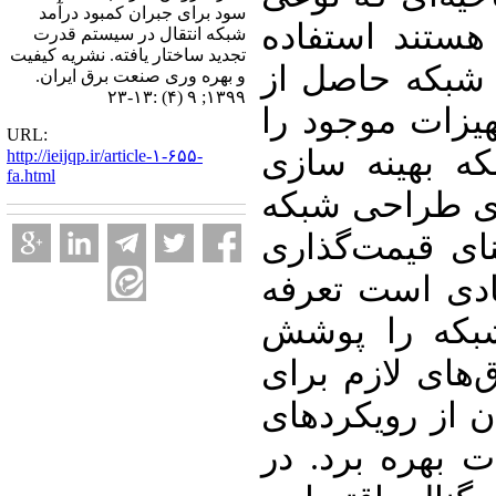
سود برای جبران کمبود درآمد
هستند استفاده
شبکه انتقال در سیستم قدرت
تجدید ساختار یافته. نشریه کیفیت
شبکه حاصل از
و بهره وری صنعت برق ایران.
۱۳۹۹; ۹ (۴) :۱۳-۲۳
یزات موجود را
URL:
که بهینه سازی
http://ieijqp.ir/article-۱-۶۵۵-
fa.html
زی طراحی شبکه
نای قیمت‌گذاری
ادی است تعرفه
بکه را پوشش
‌های لازم برای
ن از رویکردهای
ت بهره برد. در