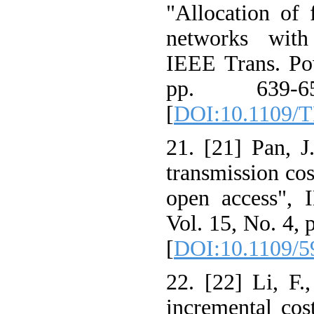
"Allocation of f
networks with 
IEEE Trans. Pow
pp. 639-
[
DOI:10.1109/
21. [21] Pan, J
transmission cos
open access", 
Vol. 15, No. 4, 
[
DOI:10.1109/5
22. [22] Li, F.
incremental cos