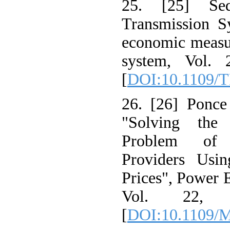
25. [25] Sed
Transmission S
economic measu
system, Vol.
[
DOI:10.1109/
26. [26] Ponce
"Solving the 
Problem of 
Providers Usi
Prices", Power 
Vol. 22, 
[
DOI:10.1109/