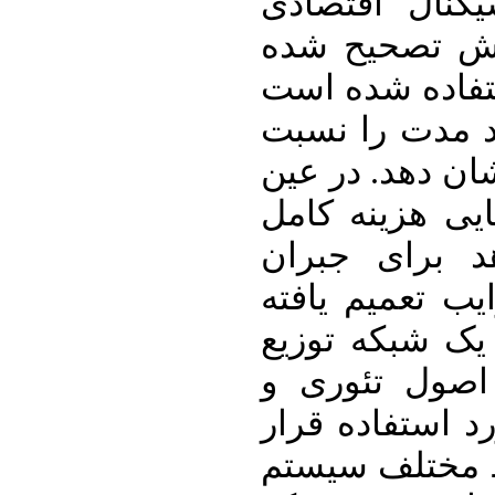
یگنال اقتصادی
روش تصحیح شده
ستفاده شده است
لند مدت را نسبت
شان دهد. در عین
ایی هزینه کامل
 برای جبران
یب تعمیم یافته
ک شبکه توزیع
اصول تئوری و
د استفاده قرار
یط مختلف سیستم