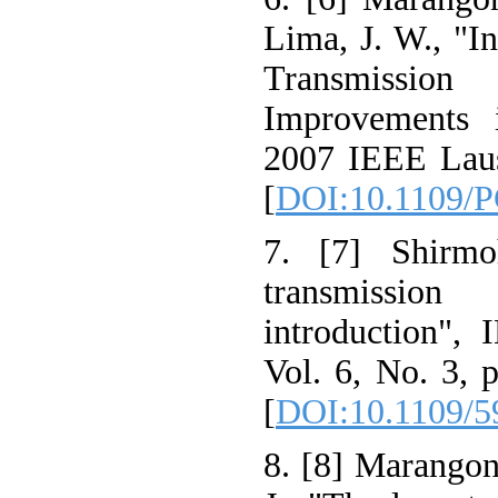
Lima, J. W., "In
Transmissio
Improvements 
2007 IEEE Laus
[
DOI:10.1109/P
7. [7] Shirm
transmissio
introduction",
Vol. 6, No. 3, 
[
DOI:10.1109/5
8. [8] Marangon 