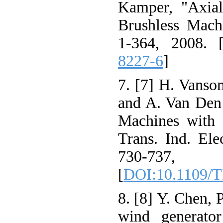
Kamper, "Axia
Brushless Machi
1-364, 2008. 
8227-6
]
7. [7] H. Vansom
and A. Van Den
Machines with 
Trans. Ind. Elec
730-737
[
DOI:10.1109/T
8. [8] Y. Chen, 
wind generator