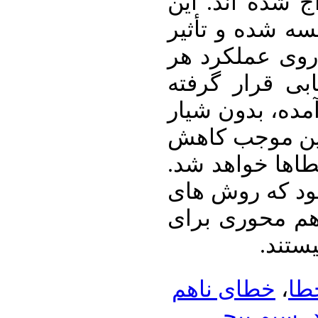
 شده ­اند. این
سه شده و تأثیر
روی عملکرد هر
ابی قرار گرفته
مده، بدون شیار
ین موجب کاهش
خطاها خواهد شد
ود که روش­ های
­ محوری برای
یستند
خطای ناهم
،
طا
سیم پیچی
،