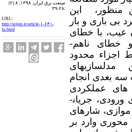
صنعت برق ایران. ۱۳۹۸; ۸ (۲)
ن منظور، این
:۲۸-۳۹
URL:
 بی­ باری و بار
http://ieijqp.ir/article-۱-۶۴۱-
fa.html
 عیب، با خطای
ناهم­ محوری دینامیکی و خطای ناهم­
 اجزاء محدود
 مدلسازی­های
 سه بعدی انجام
های عملکردی
گوناگون، از قبیل جریان­های ورودی، جریان­
وازی، شارهای
 محوری وارد بر