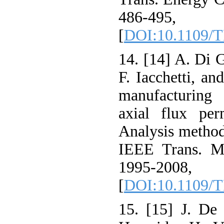
486-4
[
DOI:10.1109/
14. [14] A. Di 
F. Iacchetti, an
manufacturing
axial flux per
Analysis method 
IEEE Trans. Ma
1995-2
[
DOI:10.1109/
15. [15] J. De 