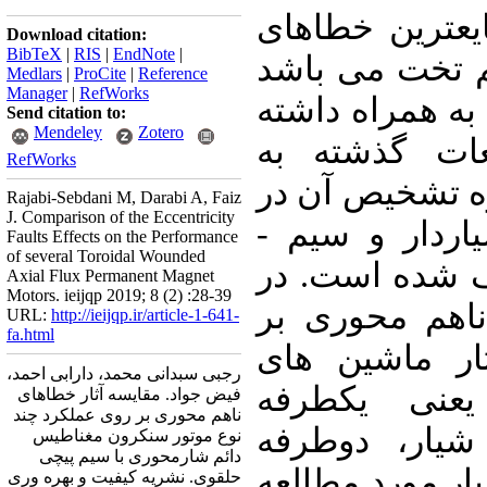
ع­ترین خطاهای
Download citation:
BibTeX
|
RIS
|
EndNote
|
 تخت می­ باشد
Medlars
|
ProCite
|
Reference
Manager
|
RefWorks
به همراه داشته
Send citation to:
Mendeley
Zotero
عات گذشته به
RefWorks
ه تشخیص آن در
Rajabi-Sebdani M, Darabi A, Faiz
J. Comparison of the Eccentricity
ماشین­ های با ساختار شیاردار و سیم ­
Faults Effects on the Performance
of several Toroidal Wounded
 شده است. در
Axial Flux Permanent Magnet
Motors. ieijqp 2019; 8 (2) :28-39
ناهم­ محوری بر
URL:
http://ieijqp.ir/article-1-641-
fa.html
ر ماشین­ های
رجبی سبدانی محمد، دارابی احمد،
عنی یکطرفه
فیض جواد. مقایسه آثار خطاهای
ناهم محوری بر روی عملکرد چند
شیار، دوطرفه
نوع موتور سنکرون مغناطیس
دائم شارمحوری با سیم پیچی
ار مورد مطالعه
حلقوی. نشریه کیفیت و بهره وری