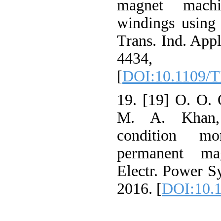
magnet machi
windings using 
Trans. Ind. Appl
4434
[
DOI:10.1109/T
19. [19] O. O. 
M. A. Khan, 
condition mo
permanent ma
Electr. Power Sy
2016. [
DOI:10.1