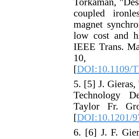
Torkaman, "Desi
coupled ironle
magnet synchro
low cost and h
IEEE Trans. Mag
10,
[
DOI:10.1109/
5. [5] J. Giera
Technology De
Taylor Fr. Gr
[
DOI:10.1201/
6. [6] J. F. Gie