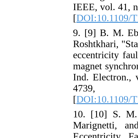
IEEE, vol. 41, n
[
DOI:10.1109/T
9. [9] B. M. Eb
Roshtkhari, "Sta
eccentricity fau
magnet synchro
Ind. Electron., 
4739
[
DOI:10.1109/T
10. [10] S. M.
Marignetti, an
Eccentricity F