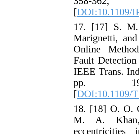
358-3
[
DOI:10.1109/I
17. [17] S. M.
Marignetti, an
Online Method 
Fault Detection
IEEE Trans. Ind.
pp. 193
[
DOI:10.1109/T
18. [18] O. O. 
M. A. Khan, 
eccentricities