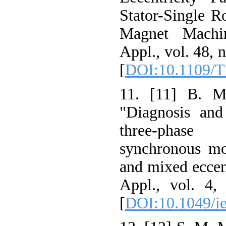
Stator-Single R
Magnet Machi
Appl., vol. 48, 
[
DOI:10.1109/T
11. [11] B. M
"Diagnosis and
three-phas
synchronous mo
and mixed eccent
Appl., vol. 4,
[
DOI:10.1049/ie