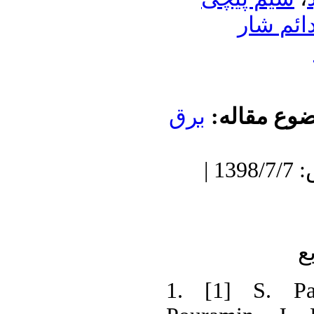
ئم شار
ضوع مقاله
برق
دریافت: 1398/3/29 | پذیرش: 1398/7/7 |
ع
1. [1] S. Pa