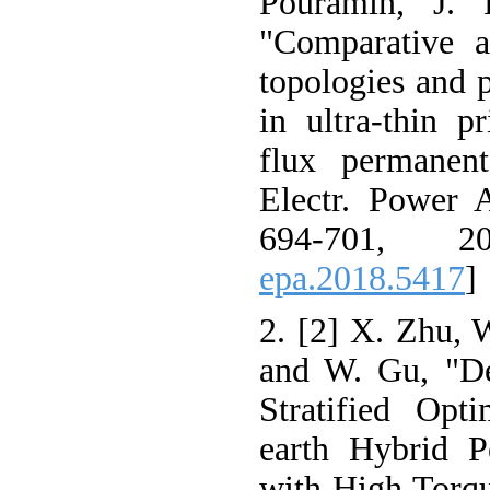
Pouramin, J. 
"Comparative a
topologies and p
in ultra-thin pr
flux permanen
Electr. Power A
694-701, 2
epa.2018.5417
]
2. [2] X. Zhu, 
and W. Gu, "De
Stratified Opt
earth Hybrid 
with High Torq