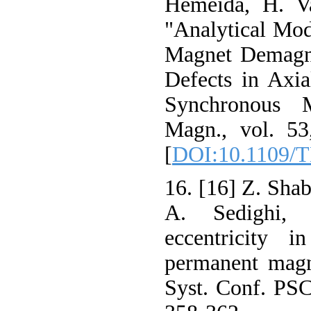
Hemeida, H. V
"Analytical Mo
Magnet Demagne
Defects in Axi
Synchronous 
Magn., vol. 53
[
DOI:10.1109/
16. [16] Z. Sha
A. Sedighi, 
eccentricity i
permanent magn
Syst. Conf. PS