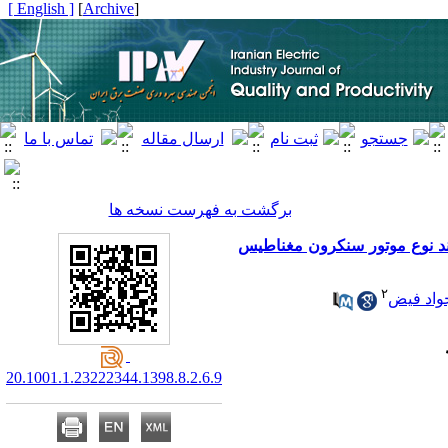
[ English ]
]
Archive
[
برگشت به فهرست نسخه ها
ند نوع موتور سنکرون مغناطیس
۲
واد فیض
20.1001.1.23222344.1398.8.2.6.9