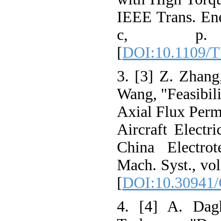
IEEE Trans. Ene
c, p.
[
DOI:10.1109/
3. [3] Z. Zhang
Wang, "Feasibili
Axial Flux Per
Aircraft Electri
China Electrot
Mach. Syst., vol
[
DOI:10.30941
4. [4] A. Dag