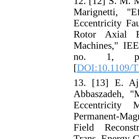
12. [12] S. M. M
Marignetti, "E
Eccentricity Fau
Rotor Axial 
Machines," IEE
no. 1, pp
[
DOI:10.1109/
13. [13] E. Aj
Abbaszadeh, "
Eccentricity 
Permanent-Ma
Field Recons
Trans. Energy Co