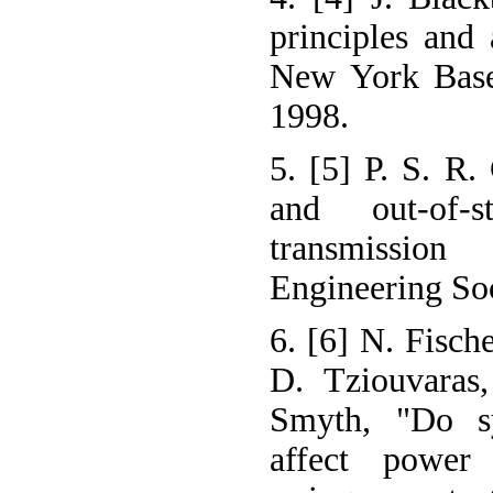
principles and 
New York Base
1998.
5. [5] P. S. R
and out-of-s
transmissio
Engineering Soc
6. [6] N. Fisc
D. Tziouvaras,
Smyth, "Do sy
affect power