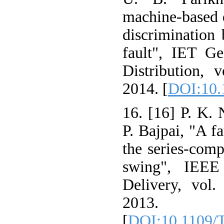
machine-based d
discrimination
fault", IET Ge
Distribution, 
2014. [
DOI:10.
16. [16] P. K.
P. Bajpai, "A fa
the series-com
swing", IEEE
Delivery, vol.
2013.
[
DOI:10.1109