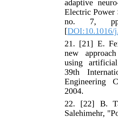
adaptive neuro
Electric Power 
no. 7, pp.
[
DOI:10.1016/j
21. [21] E. Fe
new approach 
using artifici
39th Internat
Engineering C
2004.
22. [22] B. T
Salehimehr, "P