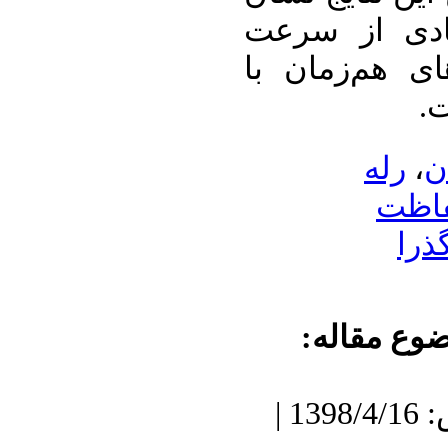
ادی از سرعت
ی هم‌زمان با
ت
رله
،
ن
اظت
ذرا
ضوع مقاله
دریافت: 1398/1/23 | پذیرش: 1398/4/16 |