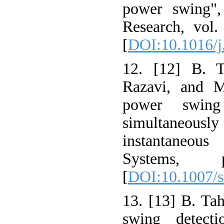
power swing",
Research, vol.
[
DOI:10.1016/j
12. [12] B. T
Razavi, and M
power swing
simultaneousl
instantaneo
Systems,
[
DOI:10.1007/
13. [13] B. Ta
swing detect