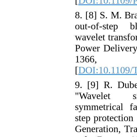
[
DOI:10.1109/
8. [8] S. M. Br
out-of-step b
wavelet transf
Power Delivery,
1366
[
DOI:10.1109
9. [9] R. Dub
"Wavelet si
symmetrical fa
step protectio
Generation, Tr