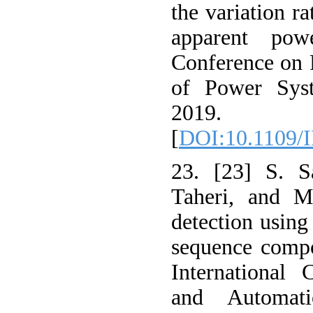
the variation ra
apparent powe
Conference on 
of Power Syst
2019.
[
DOI:10.1109/
23. [23] S. S
Taheri, and M
detection using
sequence compo
International 
and Automat