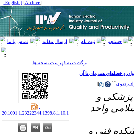
[ English ]
]
Archive
[
برگشت به فهرست نسخه ها
وان و خطاهای همزمان با آن
۱
*
اد رضوی
۱- شکی و
سلامی واحد
20.1001.1.23222344.1398.8.1.10.1
۲- ه فنی و