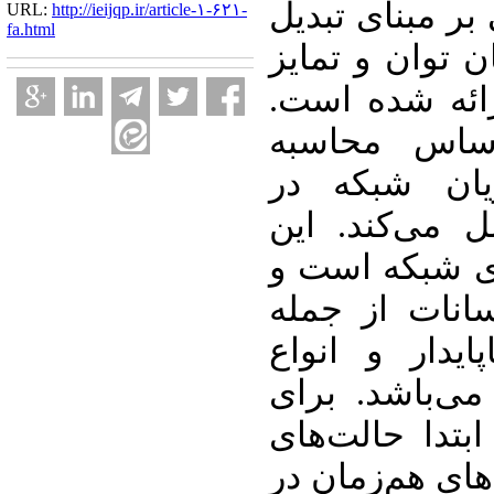
ر مبنای تبدیل
URL:
http://ieijqp.ir/article-۱-۶۲۱-
fa.html
 توان و تمایز
رائه ‌شده است
ساس محاسبه
ان شبکه در
مل می
کند. این
ی شبکه است و
انات از جمله
ایدار و انواع
 می
باشد. برای
ابتدا حالت
های
ای هم‌زمان در