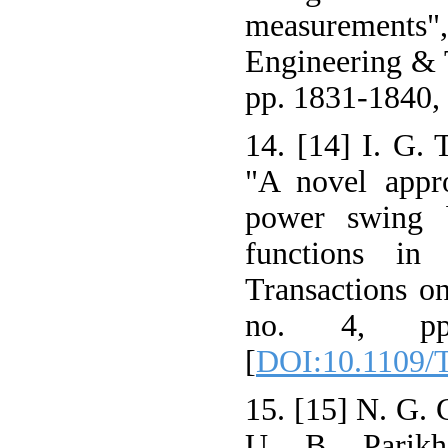
measurements"
Engineering & T
pp. 1831-1840,
14. [14] I. G.
"A novel appr
power swing b
functions in 
Transactions o
no. 4, pp.
[
DOI:10.1109
15. [15] N. G. 
U. B. Parikh