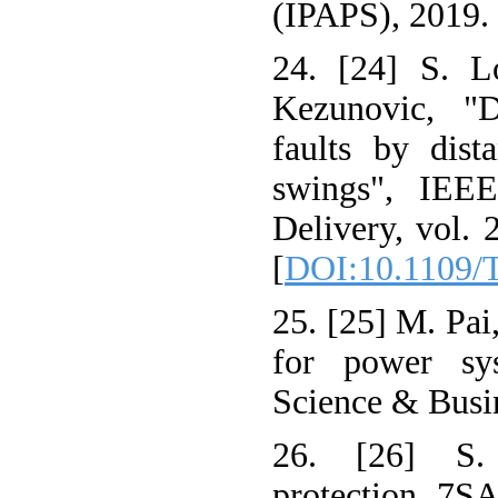
(IPAPS), 2019.
24. [24] S. Lo
Kezunovic, "D
faults by dist
swings", IEEE
Delivery, vol. 
[
DOI:10.1109
25. [25] M. Pai
for power sys
Science & Busi
26. [26] S.
protection 7SA