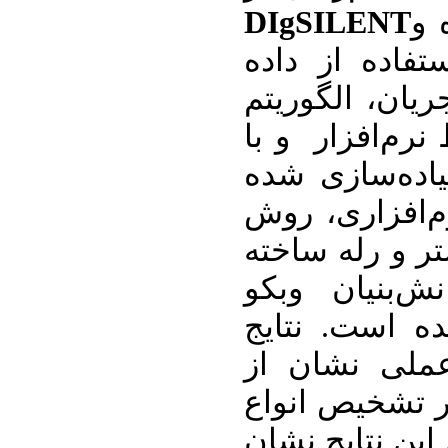
DIgSILENT
 و
فاده از داده
ریان، الگوریتم
نرم‌افزار
و با
اده
سازی شده
م
افزاری، روش
تر و رله ساخته
‌ش
بنیان وبکو
ه است. نتایج
ملی نشان از
 تشخیص انواع
این نتایج نشان