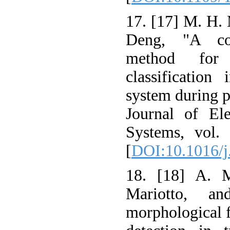
17. [17] M. H. 
Deng, "A cov
method for 
classification
system during p
Journal of El
Systems, vol.
[
DOI:10.1016/j.
18. [18] A. M
Mariotto, a
morphological fi