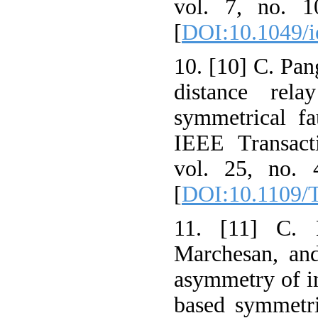
vol. 7, no. 1
[
DOI:10.1049/i
10. [10] C. Pa
distance rela
symmetrical fa
IEEE Transact
vol. 25, no. 
[
DOI:10.1109
11. [11] C. 
Marchesan, an
asymmetry of in
based symmetri