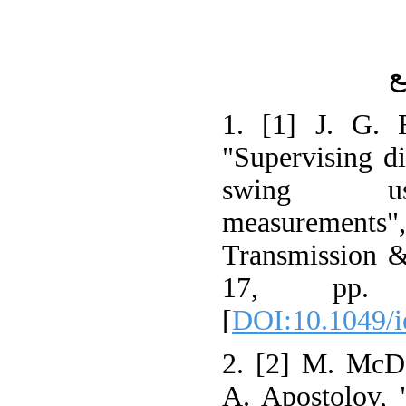
ع
1. [1] J. G. 
"Supervising d
swing usi
measurement
Transmission & 
17, pp. 
[
DOI:10.1049/i
2. [2] M. McDo
A. Apostolov, 