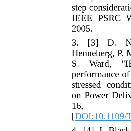
step considerati
IEEE PSRC WG
2005.
3. [3] D. N
Henneberg, P. 
S. Ward, "
performance of
stressed condi
on Power Delive
16,
[
DOI:10.1109
4. [4] J. Black