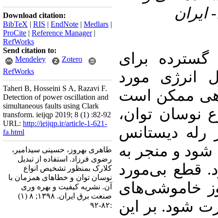
 ایران
Download citation:
BibTeX
|
RIS
|
EndNote
|
Medlars
|
ProCite
|
Reference Manager
|
RefWorks
Send citation to:
 گسترده برای
Mendeley
Zotero
RefWorks
 انرژی مورد
Taheri B, Hosseini S A, Razavi F.
گاهی ممکن است
Detection of power oscillation and
simultaneous faults using Clark
وع نوسان توان
transform. ieijqp 2019; 8 (1) :82-92
URL:
http://ieijqp.ir/article-1-621-
 رله دیستانس
fa.html
شود و منجر به
طاهری بهروز، حسینی سیدامیر،
رضوی فرزاد. استفاده از تبدیل
. قطع بی
مورد
کلارک بمنظور تشخیص انواع
نوسان توان و خطاهای همزمان با
وز خاموشی‌های
آن. نشریه کیفیت و بهره وری
صنعت برق ایران. ۱۳۹۸; ۸ (۱)
ت شود. بر این
:۸۲-۹۲