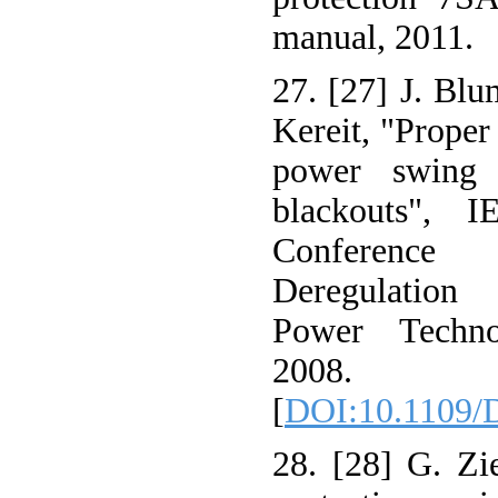
manual, 2011.
27. [27] J. Blu
Kereit, "Proper
power swing 
blackouts", I
Conference 
Deregulation
Power Techno
2008.
[
DOI:10.1109/
28. [28] G. Zi