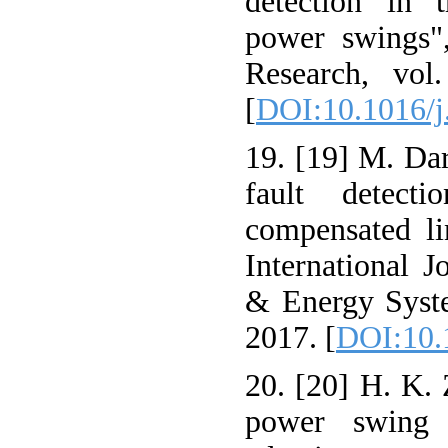
detection in t
power swings"
Research, vol
[
DOI:10.1016/j
19. [19] M. Dar
fault detect
compensated li
International J
& Energy Syste
2017. [
DOI:10.1
20. [20] H. K.
power swing 