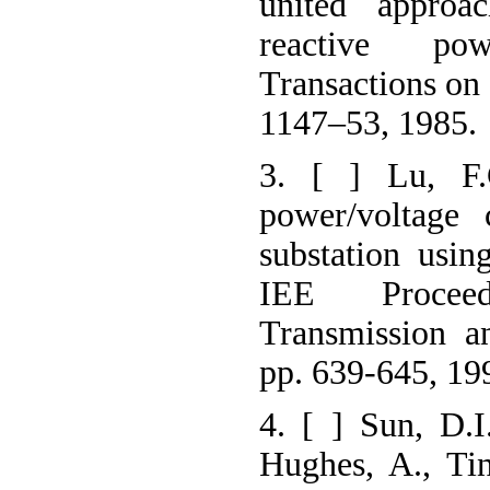
united approa
reactive po
Transactions on 
1147–53, 1985.
3. [ ] Lu, F.
power/voltage 
substation usi
IEE Procee
Transmission an
pp. 639-645, 19
4. [ ] Sun, D.I
Hughes, A., Ti