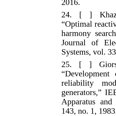
2016.
24. [ ] Khaz
“Optimal reacti
harmony search 
Journal of El
Systems, vol. 3
25. [ ] Giors
“Development 
reliability m
generators,” I
Apparatus and
143, no. 1, 1983