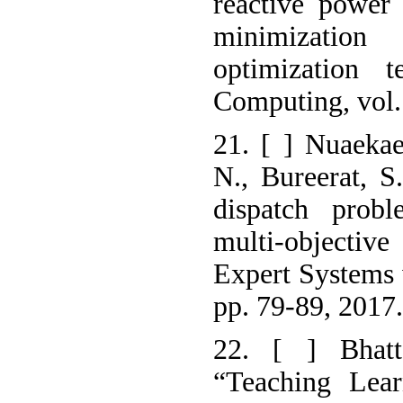
reactive power 
minimizatio
optimization t
Computing, vol.
21. [ ] Nuaekaew
N., Bureerat, S
dispatch prob
multi-objectiv
Expert Systems w
pp. 79-89, 2017.
22. [ ] Bhatt
“Teaching Lear