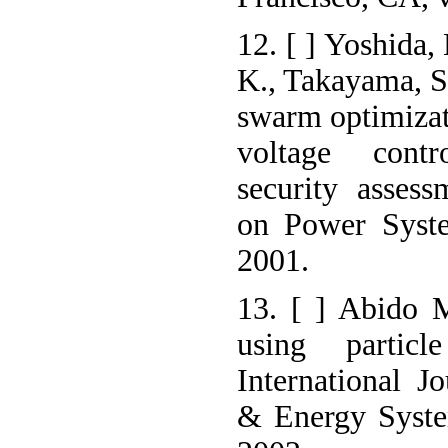
12. [ ] Yoshida,
K., Takayama, S.
swarm optimizat
voltage contr
security asses
on Power Syste
2001.
13. [ ] Abido 
using particl
International J
& Energy Syste