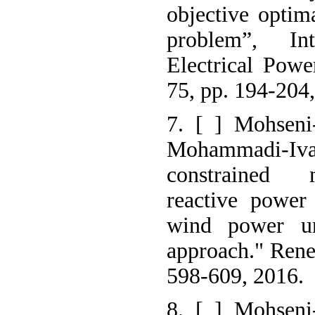
objective optim
problem”, In
Electrical Pow
75, pp. 194-204
7. [ ] Mohseni
Mohammadi-Iva
constrained m
reactive power
wind power unc
approach." Rene
598-609, 2016.
8. [ ] Mohseni