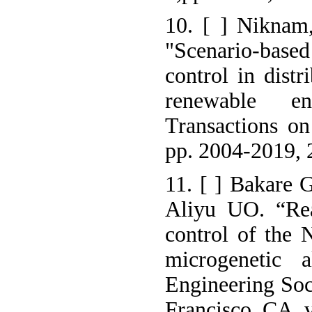
10. [ ] Niknam,
"Scenario-base
control in distr
renewable e
Transactions on
pp. 2004-2019, 
11. [ ] Bakare
Aliyu UO. “Rea
control of the 
microgenetic 
Engineering Soc
Francisco, CA, v