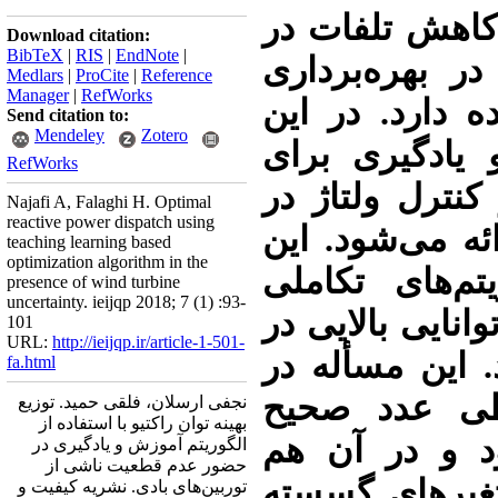
ا کاهش تلفات در
Download citation:
BibTeX
|
RIS
|
EndNote
|
 بهره‌برداری
Medlars
|
ProCite
|
Reference
Manager
|
RefWorks
 دارد. در این
Send citation to:
Mendeley
Zotero
 یادگیری برای
RefWorks
 کنترل ولتاژ در
Najafi A, Falaghi H. Optimal
reactive power dispatch using
ئه می‌شود. این
teaching learning based
optimization algorithm in the
یتم‌های تکاملی
presence of wind turbine
uncertainty. ieijqp 2018; 7 (1) :93-
انایی بالایی در
101
URL:
http://ieijqp.ir/article-1-501-
این مسأله در
fa.html
طی عدد صحیح
نجفی ارسلان، فلقی حمید. توزیع
بهینه توان راکتیو با استفاده از
 و در آن هم‌
الگوریتم آموزش و یادگیری در
حضور عدم قطعیت ناشی از
تغیرهای گسسته
توربین‌های بادی. نشریه کیفیت و