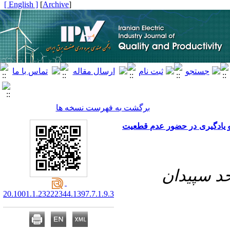
[ English ]
]
Archive
[
برگشت به فهرست نسخه ها
زش و یادگیری در حضور عدم قطعیت
20.1001.1.23222344.1397.7.1.9.3