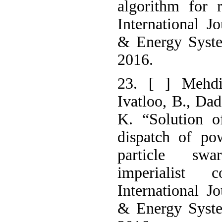
algorithm for 
International J
& Energy Syste
2016.
23. [ ] Mehd
Ivatloo, B., Da
K. “Solution o
dispatch of po
particle sw
imperialist c
International J
& Energy Syste