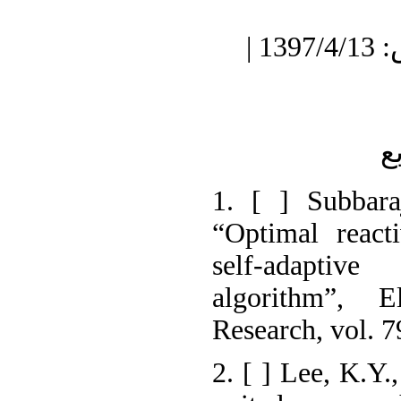
دریافت: 1396/11/4 | پذیرش: 1397/4/13 |
ع
1. [ ] Subbara
“Optimal react
self-adaptiv
algorithm”, 
Research, vol. 7
2. [ ] Lee, K.Y.