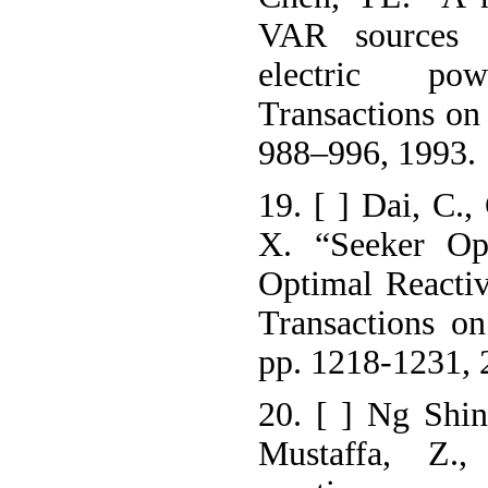
VAR sources p
electric po
Transactions on
988–996, 1993.
19. [ ] Dai, C.,
X. “Seeker Opt
Optimal Reacti
Transactions o
pp. 1218-1231, 
20. [ ] Ng Shi
Mustaffa, Z.