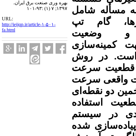
بهره وری صنعت برق ایران.
ه مسأله شامل
۱۳۹۷; ۷ (۱) :۹۳-۱۰۱
URL:
رها، گام تپ
http://ieijqp.ir/article-۱-۵۰۱-
fa.html
ها و وضعیت
ت کمینه‌سازی
است. در روش
م قطعیت سرعت
عات واقعی سرعت
مین دو نقطه‌ای
عیت استفاده
دی در سیستم
یاده‌سازی شده