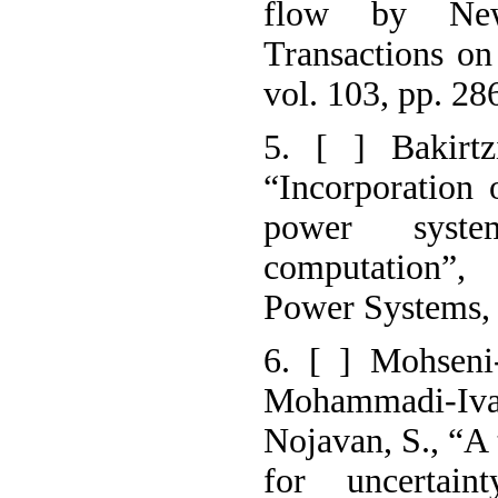
flow by New
Transactions o
vol. 103, pp. 2
5. [ ] Bakirtz
“Incorporation 
power syste
computation”
Power Systems, 
6. [ ] Mohseni
Mohammadi-Ivat
Nojavan, S., “A
for uncertai