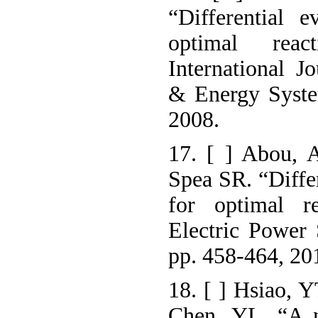
“Differential e
optimal reac
International J
& Energy Syste
2008.
17. [ ] Abou, 
Spea SR. “Differ
for optimal re
Electric Power 
pp. 458-464, 20
18. [ ] Hsiao, Y
Chen, YL. “A n