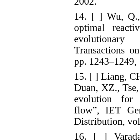
2002.
14. [ ] Wu, Q.
optimal reacti
evolutionar
Transactions o
pp. 1243–1249, 
15. [ ] Liang, C
Duan, XZ., Tse, 
evolution for
flow”, IET Gen
Distribution, vo
16. [ ] Varad