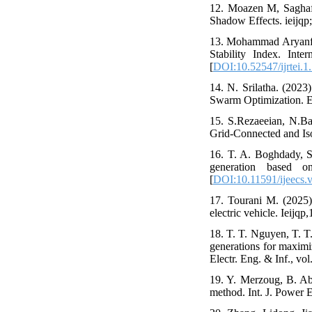
12. Moazen M, Sagha
Shadow Effects. ieijqp; 
13. Mohammad Aryanfar
Stability Index. Int
[
DOI:10.52547/ijrtei.1
14. N. Srilatha. (2023
Swarm Optimization. E
15. S.Rezaeeian, N.Ba
Grid-Connected and Iso
16. T. A. Boghdady, S.
generation based o
[
DOI:10.11591/ijeecs.
17. Tourani M. (2025)
electric vehicle. Ieijqp,
18. T. T. Nguyen, T. T
generations for maximi
Electr. Eng. & Inf., vol
19. Y. Merzoug, B. Abd
method. Int. J. Power E