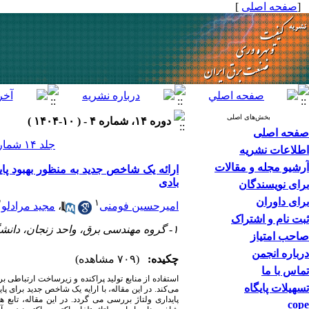
]
صفحه اصلی
[
بخش‌های اصلی
دوره ۱۴، شماره ۴ - ( ۱۰-۱۴۰۴ )
صفحه اصلی
جلد ۱۴ شماره ۴ صفحات ۷۷-۶۰
اطلاعات نشریه
آرشیو مجله و مقالات
ارائه یک شاخص جدید به منظور بهبود پای
بادی
برای نویسندگان
برای داوران
*
۱
مجید مرادلو
،
امیرحسین فومنی
ثبت نام و اشتراک
۱- گروه مهندسی برق، واحد زنجان، دانشگاه آزاد اسلامی، زنجان، ایران
صاحب امتیاز
درباره انجمن
چکیده:
(۷۰۹ مشاهده)
تماس با ما
استفاده از منابع تولید پراکنده و زیرساخت ارتباطی ب
تسهیلات پایگاه
می‌کند. در این مقاله، با ارایه یک شاخص جدید برای پ
پایداری ولتاژ بررسی می گردد. در این مقاله، تاب
cope