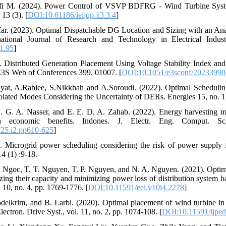
fi M. (2024). Power Control of VSVP BDFRG - Wind Turbine Syst
13 (3). [
DOI:10.61186/ieijqp.13.3.4
]
. (2023). Optimal Dispatchable DG Location and Sizing with an Ana
ernational Journal of Research and Technology in Electrical Indu
.1.95
]
). Distributed Generation Placement Using Voltage Stability Index an
3S Web of Conferences 399, 01007. [
DOI:10.1051/e3sconf/2023399
yat, A.Rabiee, S.Nikkhah and A.Soroudi. (2022). Optimal Schedulin
lated Modes Considering the Uncertainty of DERs. Energies 15, no. 1
 G. A. Nasser, and E. E. D. A. Zahab. (2022). Energy harvesting max
n economic benefits. Indones. J. Electr. Eng. Comput. S
v25.i2.pp610-625
]
. Microgrid power scheduling considering the risk of power supply 
14 (1) :9-18.
. Ngoc, T. T. Nguyen, T. P. Nguyen, and N. A. Nguyen. (2021). Optimiza
zing their capacity and minimizing power loss of distribution system b
. 10, no. 4, pp. 1769-1776. [
DOI:10.11591/eei.v10i4.2278
]
elkrim, and B. Larbi. (2020). Optimal placement of wind turbine in 
lectron. Drive Syst., vol. 11, no. 2, pp. 1074-108. [
DOI:10.11591/ijped