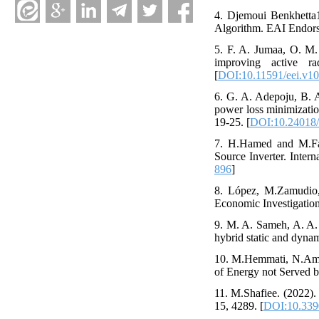
4. Djemoui Benkhetta
Algorithm. EAI Endors
5. F. A. Jumaa, O. M. 
improving active r
[
DOI:10.11591/eei.v10
6. G. A. Adepoju, B. A
power loss minimization
19-25. [
DOI:10.24018/
7. H.Hamed and M.Far
Source Inverter. Inter
896
]
8. López, M.Zamudio, 
Economic Investigation 
9. M. A. Sameh, A. A. 
hybrid static and dynam
10. M.Hemmati, N.Amja
of Energy not Served b
11. M.Shafiee. (2022)
15, 4289. [
DOI:10.339