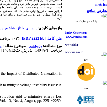
شاخص‌های پایداری ولتاژ، تلفات اکتیو و راکتیو نیز د
آمده است. همچنین، توربین بادی در دو حالت ضریب توا
metrics
تعارض منافع
اپراتور سیستم توزیع) اولویت‌بندی شده‌اند. همچنین 
گردد.
پایگاه های نمایه کننده
شاخص پای
،
پایداری ولتاژ
واژه‌های کلیدی:
Index Copernicus
www.iranipa.com
(۲۰۳ دریافت)
[PDF 2222 kb]
متن کامل
www.sid.ir
بر
موضوع مقاله:
|
پژوهشي
نوع مطالعه:
www.isc.gov.ir
دریافت: 1404/9/1 | پذیرش: 1404/12/25 | انتشار: 1405/1/17
www.journals.msrt.ir
DOI
www.magiran.com
www.search.ricest.ac.ir
 the Impact of Distributed Generation in
www.nqpc.ir
ResearchGate
google scholar
mitigate voltage instability issues: A
IEEE
tribution grid to minimize energy loss
s Vol. 13, No. 4, August, pp. 2251~2259.
Index Copernicus