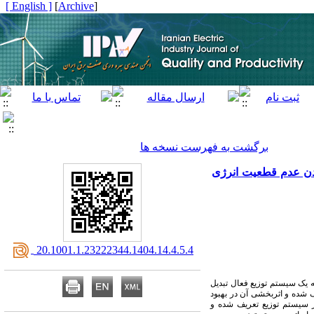
[ English ]
]
Archive
[
برگشت به فهرست نسخه ها
کردن عدم قطعیت انرژی
‎ 20.1001.1.23222344.1404.14.4.5.4
به یک سیستم توزیع فعال تبدیل
یف شده و اثربخشی آن در بهبود
ور سیستم توزیع تعریف شده و