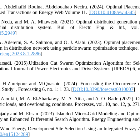
1, Abdelhafid Rouina, Abdelouahab Necira. (2024). Optimal Place
ed Transactions on Energy Web Volume 11. [
DOI:10.4108/ew.4345
]
Neda, and M. A. Mhawesh. (2021). Optimal distributed generation pla
adial distribution system. Bull of Electr. Eng. & Inf., vo
i5.2949
]
. Aderemi, S. A. Salimon, and O. J. Alabi. (2023). Optimal placement 
 in distribution network using particle swarm optimization technique. E
ejeng.2023.8.1.2886
]
sadi. (2015).Utlization Cat Swarm Optimization Algorithm for Sel
national Journal of Power Electronics and Drive Systems (IJPEDS) 6, n
H.Zareipour and M.Quashie. (2024). Forecasting the Occurrence of E
Study", Forecasting 6, no. 1: 1-23. [
DOI:10.3390/forecast6010007
]
Aloukili, M. A. El-Sharkawy, M. A. Attia, and A. O. Badr. (2022). O
ic loads, and overloading conditions. Processes, vol. 10, no. 12, p. 271
dy and M. Ehsan. (2023). Islanded Micro-Grid Modeling and Optimiza
y an Enhanced Differential Search Algorithm. Energy Engineering and
. Wind Energy Development Site Selection Using an Integrated Fuzz
0/en15124289
]