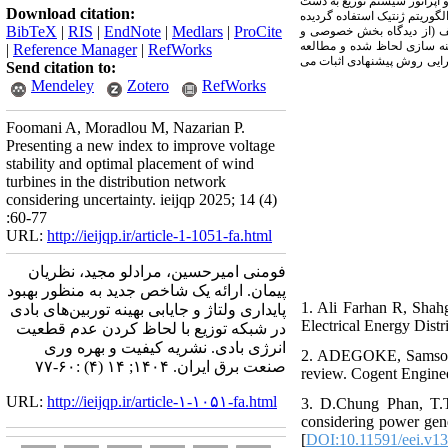
و اپراتور سیستم توزیع به دست
Download citation:
گوریتم ژنتیک استفاده گردیده
BibTeX
|
RIS
|
EndNote
|
Medlars
|
ProCite
ایج به دست آمده برای شاخص‌ها و طرح‌های مختلف و با استفاده از تحلیل سلسله مراتبی
هینه سازی لحاظ شده و مطالعه
|
Reference Manager
|
RefWorks
ت پذیرفته است. با پیاده سازی روش پیشنهادی در دو شبکه استاندارد 33 و 37 شینه
Send citation to:
Mendeley
Zotero
RefWorks
Foomani A, Moradlou M, Nazarian P.
Presenting a new index to improve voltage
stability and optimal placement of wind
turbines in the distribution network
considering uncertainty. ieijqp 2025; 14 (4)
:60-77
URL:
http://ieijqp.ir/article-1-1051-fa.html
فومنی امیرحسین، مرادلو مجید، نظریان
پیمان. ارائه یک شاخص جدید به منظور بهبود
1. Ali Farhan R, Shahg
پایداری ولتاژ و جایابی بهینه توربین‌های بادی
در شبکه توزیع با لحاظ کردن عدم قطعیت
انرژی بادی. نشریه کیفیت و بهره وری
2. ADEGOKE, Samson Ad
صنعت برق ایران. ۱۴۰۴; ۱۴ (۴) :۶۰-۷۷
URL:
http://ieijqp.ir/article-۱-۱۰۵۱-fa.html
3. D.Chung Phan, T.Tr
considering power gene
[
DOI:10.11591/eei.v13