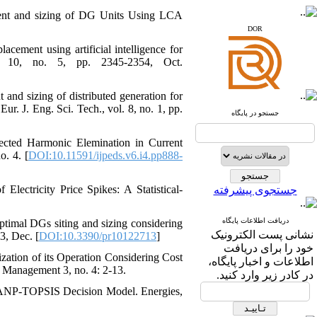
www.iranipa.com
ment and sizing of DG Units Using LCA
www.sid.ir
DOR
www.isc.gov.ir
cement using artificial intelligence for
l. 10, no. 5, pp. 2345-2354, Oct.
www.journals.msrt.ir
www.magiran.com
and sizing of distributed generation for
ur. J. Eng. Sci. Tech., vol. 8, no. 1, pp.
www.search.ricest.ac.ir
جستجو در پایگاه
www.nqpc.ir
ResearchGate
ected Harmonic Elemination in Current
google scholar
o. 4. [
DOI:10.11591/ijpeds.v6.i4.pp888-
lectricity Price Spikes: A Statistical-
جستجوی پیشرفته
دریافت اطلاعات پایگاه
ptimal DGs siting and sizing considering
نشانی پست الکترونیک
3, Dec. [
DOI:10.3390/pr10122713
]
خود را برای دریافت
tion of its Operation Considering Cost
اطلاعات و اخبار پایگاه،
 Management 3, no. 4: 2-13.
در کادر زیر وارد کنید.
y ANP-TOPSIS Decision Model. Energies,