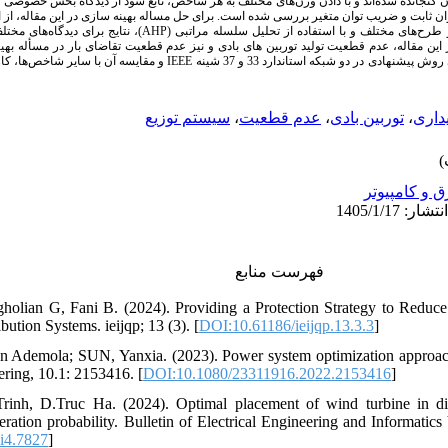
ر آن گنجانده شده‌اند و با دادن وزن‌های مختلف به هر شاخص، تابع سود از دیدگاه بخش خصوصی 
ن ثابت و ضریب توان متغیر بررسی شده است. برای حل مساله بهینه سازی در این مقاله، از ال
است. با توجه به نت (AHP)، نتایج برای دیدگاه‌های مختلف (از دیدگاه بخش خصوصی و
در این مقاله، عدم قطعیت تولید توربین های بادی و نیز عدم قطعیت تقاضای بار در مسأله ب
برای انواع مدل بار صور IEEE و مقایسه آن با سایر شاخص‌ها، کارایی روش پیشنهادی اثبات می
سیستم توزیع
،
عدم قطعیت
،
توربین بادی
،
داری
ق و کامپیوتر
فهرست منابع
holian G, Fani B. (2024). Providing a Protection Strategy to Reduce
Electrical Energy Distribution Systems. ieijqp; 13 (3).‏ [
DOI:10.61186/ieijqp.13.3.3
]
emola; SUN, Yanxia. (2023). Power system optimization approach to 
review. Cogent Engineering, 10.1: 2153416.‏ [
DOI:10.1080/23311916.2022.2153416
]
inh, D.Truc Ha. (2024). Optimal placement of wind turbine in dis
ration probability. Bulletin of Electrical Engineering and Informatic
i4.7827
]