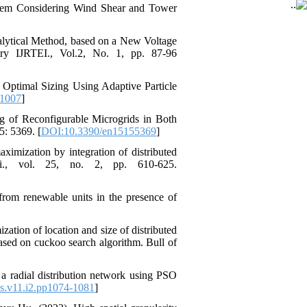
em Considering Wind Shear and Tower
lytical Method, based on a New Voltage
stry IJRTEI., Vol.2, No. 1, pp. 87-96
d Optimal Sizing Using Adaptive Particle
01007
]
g of Reconfigurable Microgrids in Both
5: 5369. [
DOI:10.3390/en15155369
]
imization by integration of distributed
ci., vol. 25, no. 2, pp. 610-625.
from renewable units in the presence of
tion of location and size of distributed
ased on cuckoo search algorithm. Bull of
a radial distribution network using PSO
s.v11.i2.pp1074-1081
]