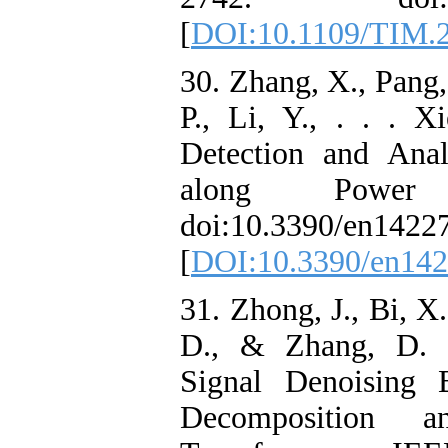
[
DOI:10.1109/
30. Zhang, X., P
P., Li, Y., . 
Detection and 
along Pow
doi:10.3390/e
[
DOI:10.3390/
31. Zhong, J., 
D., & Zhang, 
Signal Denois
Decompositi