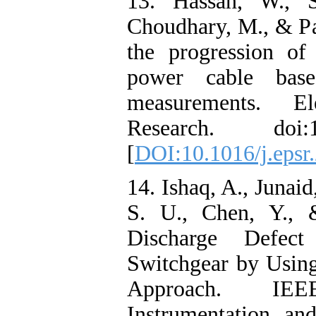
13. Hassan, W
Choudhary, M., 
the progressio
power cable 
measurement
Research. doi
[
DOI:10.1016/j
14. Ishaq, A., 
S. U., Chen, 
Discharge De
Switchgear by
Approach.
Instrumentati