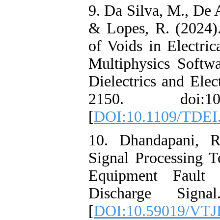
9. Da Silva, M.
& Lopes, R. (2
of Voids in E
Multiphysics S
Dielectrics and
2150. doi:1
[
DOI:10.1109/
10. Dhandapan
Signal Process
Equipment Fa
Discharge Si
[
DOI:10.5901