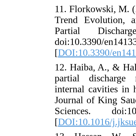
11. Florkowski
Trend Evoluti
Partial Disc
doi:10.3390/e
[
DOI:10.3390/
12. Haiba, A.,
partial disc
internal caviti
Journal of Kin
Sciences. doi
[
DOI:10.1016/j