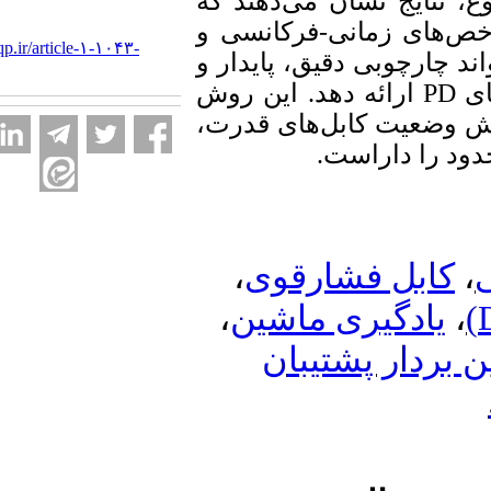
ج نشان می‌دهند که
URL:
فرکانسی و
-
ی زمانی
http://ieijqp.ir/article-۱-۱۰۴۳-
چوبی دقیق، پایدار و
fa.html
ارائه دهد. این روش
ضعیت کابل‌های قدرت
.
ا داراست
،
بل فشارقوی
،
دگیری ماشین
ار پشتیبان