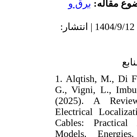
مقاله
برق و
دریافت: 1404/5/9 | پذیرش: 1404/9/12 | انتشار:
1. Alqtish, M.,
G., Vigni, L.,
(2025). A Re
Electrical Loc
Cables: Pract
Models. Energ