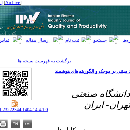
[ English ]
]
Archive
[
برگشت به فهرست نسخه ها
 موجک و الگوریتم‌های هوشمند
۱-  صنعتی
 ایران
20.1001.1.23222344.1404.14.4.1.0