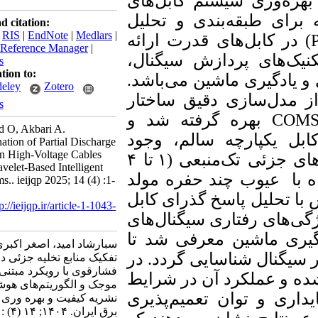
ی سیستم کابل‌های
طبقه‌بندی و تحلیل
Download citation:
BibTeX
|
RIS
|
EndNote
|
Medlars
|
) ل‌های قدرت ارائه
ProCite
|
Reference Manager
|
ای پردازش سیگنال
RefWorks
Send citation to:
گیری ماشین می‌باشد
Mendeley
Zotero
ل‌سازی دقیق ساختار
RefWorks
بهره گرفته شد و
Sabarshad O, Akbari A.
پارچه سالم، وجود
Discrimination of Partial Discharge
Sources in High-Voltage Cables
۴
تا
۱
زئی تک‌منبعی
Using Wavelet-Based Intelligent
یوب چند حفره مولد
Algorithms.. ieijqp 2025; 14 (4) :1-
15
یل پاسخ گذرای کابل
URL:
http://ieijqp.ir/article-1-1043-
 رفتاری سیگنال‌های
fa.html
 ماشین معرفی شد تا
سبارشاد امید، اصغر اکبری اصغر.
ال شناسایی گردد. در
تفکیک منابع تخلیه جزئی در کابلهای
فشارقوی با رویکرد مبتنی بر
عملکرد آن در شرایط
موجک و الگوریتم‌های هوشمند.
 توان تعمیم‌پذیری
نشریه کیفیت و بهره وری صنعت
برق ایران. ۱۴۰۴; ۱۴ (۴) :۱-۱۵