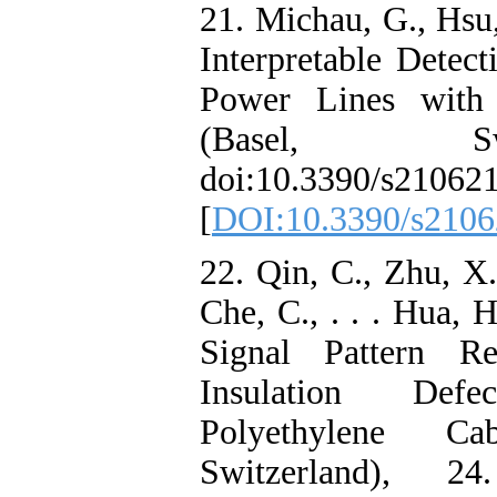
21. Michau, G.,
Interpretable D
Power Lines 
(Basel, 
doi:10.3390/s2
[
DOI:10.3390/
22. Qin, C., Zh
Che, C., . . . 
Signal Patte
Insulation 
Polyethylen
Switzerland)