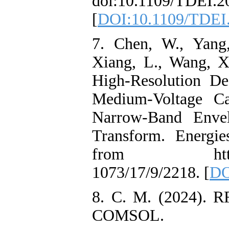
doi:10.1109/T
[
DOI:10.1109/
7. Chen, W., 
Xiang, L., Wan
High-Resoluti
Medium-Volta
Narrow-Band 
Transform. Ene
from https
1073/17/9/2218.
8. C. M. (2024
COMSOL.