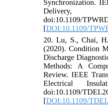
Synchronizatio
Deliver
doi:10.1109/T
[
DOI:10.1109
20. Lu, S., Ch
(2020). Condit
Discharge Diag
Methods: A Co
Review. IEEE T
Electrical I
doi:10.1109/T
[
DOI:10.1109/