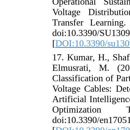
Operational S
Voltage Dist
Transfer Learn
doi:10.3390/S
[
DOI:10.3390/
17. Kumar, H.,
Elmusrati, M
Classification 
Voltage Cables:
Artificial Intel
Optimizatio
doi:10.3390/e