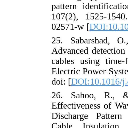
pattern identif
107(2), 1525-
02571-w [
DOI:
25. Sabarsha
Advanced detec
cables using t
Electric Power
doi: [
DOI:10.10
26. Sahoo, R
Effectiveness 
Discharge Pat
Cable Insula