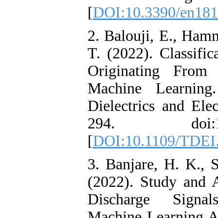
[
DOI:10.3390/
2. Balouji, E.
T. (2022). Clas
Originating 
Machine Lear
Dielectrics and
294. doi:10
[
DOI:10.1109/
3. Banjare, H.
(2022). Study 
Discharge Si
Machine Learni