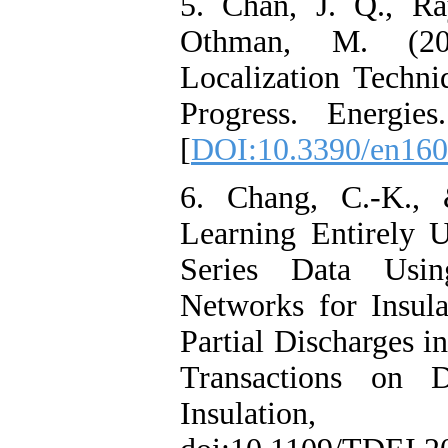
5. Chan, J. Q
Othman, M. 
Localization T
Progress. Ene
[
DOI:10.3390/
6. Chang, C.
Learning Enti
Series Data 
Networks for I
Partial Dischar
Transactions 
Insulati