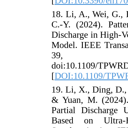
[
DOI:10.3390/
18. Li, A., Wei
C.-Y. (2024). 
Discharge in H
Model. IEEE Tr
39, 
doi:10.1109/T
[
DOI:10.1109
19. Li, X., Ding
& Yuan, M. (2
Partial Discha
Based on Ul