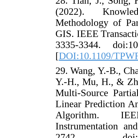
28. Tian, J., S
(2022). Kno
Methodology of
GIS. IEEE Tran
3335-3344. do
[
DOI:10.1109
29. Wang, Y.-B.
Y.-H., Mu, H.,
Multi-Source P
Linear Predicti
Algorithm.
Instrumentati
2742. doi:1