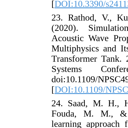
[
DOI:10.3390/
23. Rathod, V
(2020). Simu
Acoustic Wav
Multiphysics a
Transformer T
Systems Co
doi:10.1109/N
[
DOI:10.1109/
24. Saad, M. 
Fouda, M. M.
learning appro