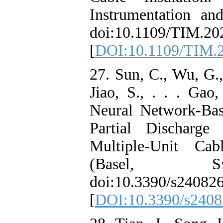
Instrumentati
doi:10.1109/T
[
DOI:10.1109/
27. Sun, C., Wu
Jiao, S., . . 
Neural Network
Partial Disch
Multiple-Unit
(Basel, 
doi:10.3390/s2
[
DOI:10.3390/