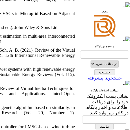
www.sid.ir
DOR
ple VSGs in Microgrid Based on Adjacent
www.isc.gov.ir
nd ed.). John Wiley & Sons Ltd.
www.journals.msrt.ir
t estimation in multi-area interconnected
www.magiran.com
4.
www.search.ricest.ac.ir
جستجو در پایگاه
oh, A. B. (2021). Review of the Virtual
www.nqpc.ir
ResearchGate
21 12th International Renewable Energy
google scholar
ower systems with high renewable energy
 Sustainable Energy Reviews (Vol. 115).
جستجوی پیشرفته
Review of Virtual Inertia Techniques for
دریافت اطلاعات پایگاه
 and Applications. IntechOpen.
نشانی پست الکترونیک
خود را برای دریافت
اطلاعات و اخبار پایگاه،
enetic algorithm based on similarity. In
 Research (Vol. 29, Number 1).
در کادر زیر وارد کنید.
 controller for PMSG-based wind turbine