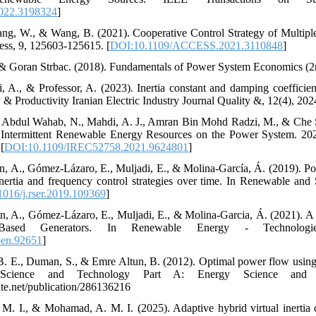
022.3198324
]
Wang, W., & Wang, B. (2021). Cooperative Control Strategy of Multi
ess, 9, 125603-125615. [
DOI:10.1109/ACCESS.2021.3110848
]
, & Goran Strbac. (2018). Fundamentals of Power System Economics (2
i, A., & Professor, A. (2023). Inertia constant and damping coefficien
& Productivity Iranian Electric Industry Journal Quality &, 12(4), 202
ri Abdul Wahab, N., Mahdi, A. J., Amran Bin Mohd Radzi, M., & Che S
om Intermittent Renewable Energy Resources on the Power System. 20
[
DOI:10.1109/IREC52758.2021.9624801
]
n, A., Gómez-Lázaro, E., Muljadi, E., & Molina-García, Á. (2019). P
nertia and frequency control strategies over time. In Renewable and
016/j.rser.2019.109369
]
, A., Gómez-Lázaro, E., Muljadi, E., & Molina-Garcia, Á. (2021). A 
Based Generators. In Renewable Energy - Technologies
pen.92651
]
B. E., Duman, S., & Emre Altun, B. (2012). Optimal power flow using g
 Science and Technology Part A: Energy Science and
te.net/publication/286136216
 M. I., & Mohamad, A. M. I. (2025). Adaptive hybrid virtual inertia