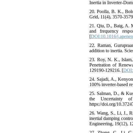
Inertia in Inverter-Do
20. Poolla, B. K., Bol
Grid, 11(4), 3570-3579
21. Qiu, D., Baig, A. M
and frequency respo
[
DOI:10.1016/j.apene
22. Raman, Gurupraane
addition to inertia. Scie
23. Roy, N. K., Islam
Penetration of Renewa
129190-129216. [
DOI:
24. Sajadi, A., Kenyon
100% inverter-based re
25. Salman, D., & Kus
the Uncertainty o
https://doi.org/10.372
26. Wang, S., Li, J.,
inertial damping contr
Engineering, 19(12), 1
27. Zhang, C., Li, C