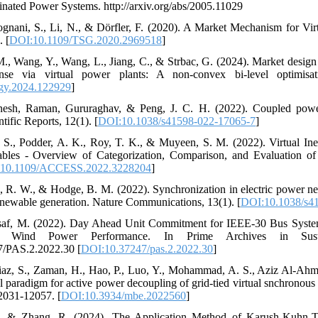
minated Power Systems. http://arxiv.org/abs/2005.11029
ognani, S., Li, N., & Dörfler, F. (2020). A Market Mechanism for Vir
. [
DOI:10.1109/TSG.2020.2969518
]
., Wang, Y., Wang, L., Jiang, C., & Strbac, G. (2024). Market design fo
nse via virtual power plants: A non-convex bi-level optimisa
rgy.2024.122929
]
sh, Raman, Gururaghav, & Peng, J. C. H. (2022). Coupled power ge
ntific Reports, 12(1). [
DOI:10.1038/s41598-022-17065-7
]
, S., Podder, A. K., Roy, T. K., & Muyeen, S. M. (2022). Virtual In
bles - Overview of Categorization, Comparison, and Evaluation of
10.1109/ACCESS.2022.3228204
]
, R. W., & Hodge, B. M. (2022). Synchronization in electric power ne
newable generation. Nature Communications, 13(1). [
DOI:10.1038/s4
af, M. (2022). Day Ahead Unit Commitment for IEEE-30 Bus System 
f Wind Power Performance. In Prime Archives in Sustai
47/PAS.2.2022.30 [
DOI:10.37247/pas.2.2022.30
]
 Riaz, S., Zaman, H., Hao, P., Luo, Y., Mohammad, A. S., Aziz Al-Ah
ol paradigm for active power decoupling of grid-tied virtual snchronou
2031-12057. [
DOI:10.3934/mbe.2022560
]
., & Zhang, R. (2024). The Application Method of Karush-Kuhn-T