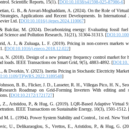
trol. Scientific Reports, 15(1). [
DOI:10.1038/s41598-025-87986-6
]
petian, G. B., & Anvari-Moghaddam, A. (2024). On the Role of Virtua
trategies, Applications and Recent Developments. In International 
evier Ltd. [
DOI:10.1016/j.ijepes.2024.110067
]
, & Balcilar, M. (2024). Decarbonizing energy: Evaluating fossil f
al Science and Pollution Research, 31(21), 31304-31313. [
DOI:10.100
d, A. J., & Zuluaga, L. F. (2019). Pricing in non-convex markets wit
1. [
DOI:10.1016/j.eneco.2018.12.022
]
Lu, N. (2018). Design of a new primary frequency control market for h
nd loads. IEEE Transactions on Smart Grid, 9(5), 4883-4892. [
DOI:10.
., & Dvorkin, Y. (2023). Inertia Pricing in Stochastic Electricity Mar
I:10.1109/TPWRS.2022.3189548
]
Johnson, B. B., Flicker, J. D., Lasseter, R. H., Villegas Pico, H. N., Seo, 
Research Roadmap on Grid-Forming Inverters With editing and s
ons. [
DOI:10.2172/1721727
]
, Z., Aristidou, P., & Hug, G. (2019). LQR-Based Adaptive Virtual
etration. IEEE Transactions on Sustainable Energy, 10(3), 1501-1512. 
and M. L. (1994). Power System Stability and Control., 1st ed. New 
vic, U., Delikaraoglou, S., Vrettos, E., Aristidou, P., & Hug, G. (