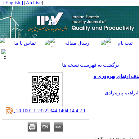
[ English ]
]
Archive
[
برگشت به فهرست نسخه ها
دف ارتقای بهره‌وری و
ابراهیم پیرمرادی
‎ 20.1001.1.23222344.1404.14.4.2.1
نابع انرژی تجدیدپذیر و کاهش