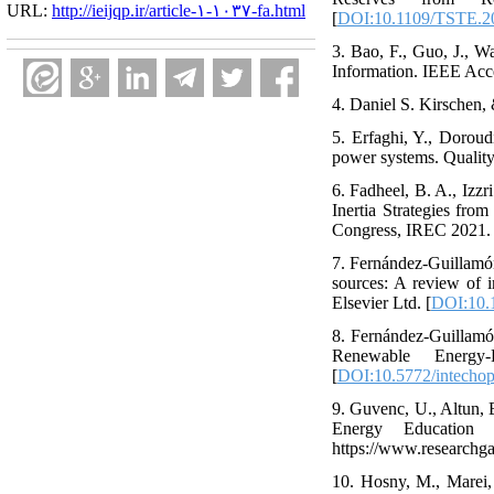
URL:
http://ieijqp.ir/article-۱-۱۰۳۷-fa.html
[
DOI:10.1109/TSTE.2
3. Bao, F., Guo, J., 
Information. IEEE Acc
4. Daniel S. Kirschen
5. Erfaghi, Y., Doroud
power systems. Quality 
6. Fadheel, B. A., Izz
Inertia Strategies fr
Congress, IREC 2021. 
7. Fernández-Guillamó
sources: A review of i
Elsevier Ltd. [
DOI:10.1
8. Fernández-Guillamón
Renewable Energy-
[
DOI:10.5772/intecho
9. Guvenc, U., Altun, 
Energy Education
https://www.researchga
10. Hosny, M., Marei,