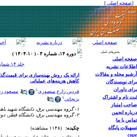
]
صفحه اصلی
[
بخش‌های اصلی
دوره ۱۴، شماره ۴ - ( ۱۰-۱۴۰۴ )
صفحه اصلی
جلد ۱۴ شماره ۴ صفحات ۳۳-۱۶
اطلاعات نشریه
آرشیو مجله و مقالات
ارائه‌ یک روش بهینه‌سازی برای قیمت‌گذا
کاهش هزینه‌های عملیاتی
برای نویسندگان
برای داوران
۱
مسعود رش
،
فردین زارع منصوری
ثبت نام و اشتراک
۱
بزنجانی
صاحب امتیاز
۱- گروه مهندسی برق، دانشگاه شهید باهنر کرمان، کرمان، ایران
درباره انجمن
۲- گروه مهندسی برق، دانشگاه قطر، دوحه، قطر
تماس با ما
تسهیلات پایگاه
چکیده:
(۱۱۴۸ مشاهده)
cope
این مقاله به بررسی چالش حیاتی مدیریت هم‌زمان تأم