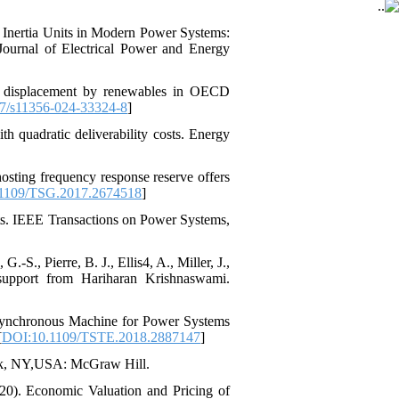
l Inertia Units in Modern Power Systems:
Journal of Electrical Power and Energy
uel displacement by renewables in OECD
7/s11356-024-33324-8
]
h quadratic deliverability costs. Energy
osting frequency response reserve offers
1109/TSG.2017.2674518
]
kets. IEEE Transactions on Power Systems,
G.-S., Pierre, B. J., Ellis4, A., Miller, J.,
upport from Hariharan Krishnaswami.
 Synchronous Machine for Power Systems
[
DOI:10.1109/TSTE.2018.2887147
]
York, NY,USA: McGraw Hill.
2020). Economic Valuation and Pricing of