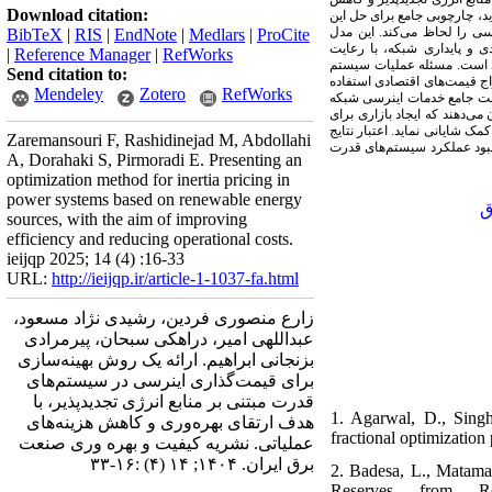
Download citation:
د، چارچوبی جامع برای حل این
سی را لحاظ می‌کند. این مدل
BibTeX
|
RIS
|
EndNote
|
Medlars
|
ProCite
ی و پایداری شبکه، با رعایت
|
Reference Manager
|
RefWorks
ری است. مسئله عملیات سیستم
Send citation to:
قید تأمین حداقل اینرسی، مدل‌سازی شده و از شرایط بهینگی کاروش - کون - تاکر
Mendeley
Zotero
RefWorks
قیمت جامع خدمات اینرسی شبکه
می‌دهند که ایجاد بازاری برای
مشوق‌های لازم برای سرمایه‌گذاری در فناوری‌های فراهم‌کننده اینرسی (مانند
Zaremansouri F, Rashidinejad M, Abdollahi
 بهبود عملکرد سیستم‌های قدرت
A, Dorahaki S, Pirmoradi E. Presenting an
optimization method for inertia pricing in
power systems based on renewable energy
ق
sources, with the aim of improving
efficiency and reducing operational costs.
ieijqp 2025; 14 (4) :16-33
URL:
http://ieijqp.ir/article-1-1037-fa.html
زارع منصوری فردین، رشیدی نژاد مسعود،
عبداللهی امیر، دراهکی سبحان، پیرمرادی
بزنجانی ابراهیم. ارائه‌ یک روش بهینه‌سازی
برای قیمت‌گذاری اینرسی در سیستم‌های
قدرت مبتنی بر منابع انرژی تجدیدپذیر، با
1. Agarwal, D., Sing
هدف ارتقای بهره‌وری و کاهش هزینه‌های
fractional optimizatio
عملیاتی. نشریه کیفیت و بهره وری صنعت
برق ایران. ۱۴۰۴; ۱۴ (۴) :۱۶-۳۳
2. Badesa, L., Matama
Reserves from Re