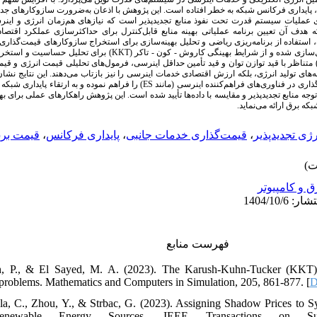
 پایداری فرکانس شبکه به خطر افتاده است. این پژوهش با اذعان به‌ضرورت سازوکارهای جدی
 عملیات سیستم قدرت تحت نفوذ منابع تجدیدپذیر است که نیازهای هم‌زمان انرژی و اینر
هدف آن تعیین برنامه عملیاتی بهینه منابع قابل‌کنترل برای حداکثرسازی عملکرد اقتصاد
استفاده از برنامه‌ریزی ریاضی و تحلیل بهینه‌سازی برای استخراج سازوکارهای قیمت‌گذا
قدرت، با درنظرگرفتن  (KKT) برای تحلیل حساسیت و استخراج قیمت‌های اقتصادی استفاده
 متناظر با قید توازن توان و قید تأمین حداقل اینرسی، فرمول‌های تحلیلی قیمت انرژی و 
‌های تولید انرژی، بلکه ارزش اقتصادی خدمات اینرسی را نیز بازتاب می‌دهند. این نتایج نشان 
خدمات اینرسی می‌تواند  ES) را فراهم نموده و به ارتقاء پایداری شبکه کمک شایانی نماید. اعتبار نتایج
وجه منابع تجدیدپذیر و مقایسه با داده‌ها تأیید شده است. این پژوهش راهکارهای عملی برای
شبکه برق ارائه می‌نماید
قیمت بر
،
پایداری فرکانس
،
قیمت‌گذاری خدمات جانبی
،
رژی تجدیدپذیر
ق و کامپیوتر
فهرست منابع
h, P., & El Sayed, M. A. (2023). The Karush-Kuhn-Tucker (KKT) o
n problems. Mathematics and Computers in Simulation, 205, 861-877. [
D
la, C., Zhou, Y., & Strbac, G. (2023). Assigning Shadow Prices to S
newable Energy Sources. IEEE Transactions on Sust