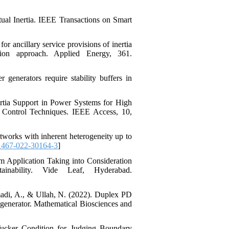
tual Inertia. IEEE Transactions on Smart
r ancillary service provisions of inertia
tion approach. Applied Energy, 361.
nerators require stability buffers in
ertia Support in Power Systems for High
 Control Techniques. IEEE Access, 10,
tworks with inherent heterogeneity up to
1467-022-30164-3
]
Application Taking into Consideration
nability. Vide Leaf, Hyderabad.
madi, A., & Ullah, N. (2022). Duplex PD
s generator. Mathematical Biosciences and
ucker Condition for Judging Boundary