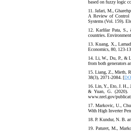
based on fuzzy logic con
11. Jafari, M., Ghareh
A Review of Control S
Systems (Vol. 159). Els
12. Karlilar Pata, S.
countries. Environment
13. Kuang, X., Lamadri
Economics, 80, 123-13
14. Li, W., Du, P., & 
from both generators a
15. Liang, Z., Mieth, R
38(3), 2071-2084. [
DO
16. Lin, Y., Eto, J. H., 
& Yuan, G. (2020). 
www.nrel.gov/publicati
17. Markovic, U., Chu
With High Inverter Pen
18. P. Kundur, N. B. 
19. Paturet, M., Marko