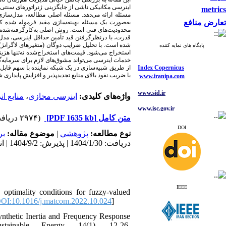
اینرسی مکانیکی ناشی از جایگزینی ژنراتورهای سنتی،
metrics
مسئله ارائه می‌دهد. مسئله اصلی مطالعه، مدل‌سازی
تعارض منافع
به‌صورت یک مسئله بهینه‌سازی مقید فرموله شده که 
محدودیت‌های فنی است. روش اصلی به‌کارگرفته‌شده، 
شده است. با تحلیل ضرایب دوگان (متغیرهای لاگرانژ)
پایگاه های نمایه کننده
استخراج می‌شود. قیمت‌های استخراج‌شده نه‌تنها هزینه
Index Copernicus
از طریق شبیه‌سازی در یک شبکه نماینده با سهم قابل‌ت
www.iranipa.com
با ضریب نفوذ بالای منابع تجدیدپذیر و افزایش پایداری .
www.sid.ir
منابع ان
،
اینرسی مجازی
واژه‌های کلیدی:
www.isc.gov.ir
(۲۹۷۴ دریافت)
[PDF 1635 kb]
متن کامل
www.journals.msrt.ir
DOI
بر
موضوع مقاله:
|
پژوهشي
نوع مطالعه:
www.magiran.com
دریافت: 1404/1/30 | پذیرش: 1404/9/2 | انتشار: 1404/10/6
www.search.ricest.ac.ir
www.nqpc.ir
ResearchGate
google scholar
IEEE
ptimality conditions for fuzzy-valued
OI:10.1016/j.matcom.2022.10.024
]
ynthetic Inertia and Frequency Response
Index Copernicus
ainable Energy, 14(1), 12-26.
www.iranipa.com