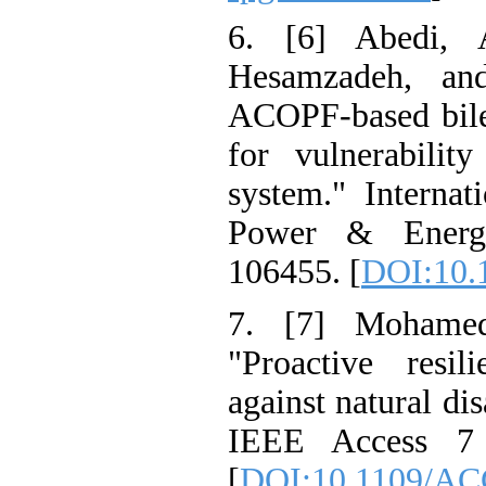
6. [6] Abed
Hesamzadeh, 
ACOPF-based bi
for vulnerabi
system." Intern
Power & Ene
106455. [
DOI:1
7. [7] Moha
"Proactive re
against natural 
IEEE Access 
[
DOI:10.1109/