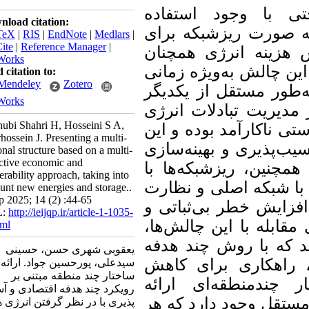
با وجود استفاده
Download citation:
صورت ریزشبکه برای
BibTeX
|
RIS
|
EndNote
|
Medlars
|
ProCite
|
Reference Manager
|
زینه انرژی همچنان
RefWorks
چالش به‌ویژه زمانی
Send citation to:
Mendeley
Zotero
ور مستقل از یکدیگر
RefWorks
یریت تبادلات انرژی
Yaghubi Shahri H, Hosseini S A,
ناکارآمد بوده و این
Pourhossein J. Presenting a multi-
پذیری و بهینه‌سازی
regional structure based on a multi-
objective economic and
ین، ریزشبکه‌ها با
vulnerability approach, taking into
شبکه اصلی و نظارت
account new energies and storage..
ieijqp 2025; 14 (2) :44-65
ایش خطر بی‌ثباتی و
URL:
http://ieijqp.ir/article-1-1035-
بله با این چالش‌ها
fa.html
که با روش چند هدفه
یعقوبی شهری حسن، حسینی
اهکاری برای کاهش
سیدعلی، پورحسین جواد. ارائه یک
ساختار چند منطقه مبتنی بر
دمنطقه‌ای ارائه
رویکرد چند هدفه اقتصادی و آسیب
ل وجود دارد که هر
پذیری با در نظر گرفتن انرژی های