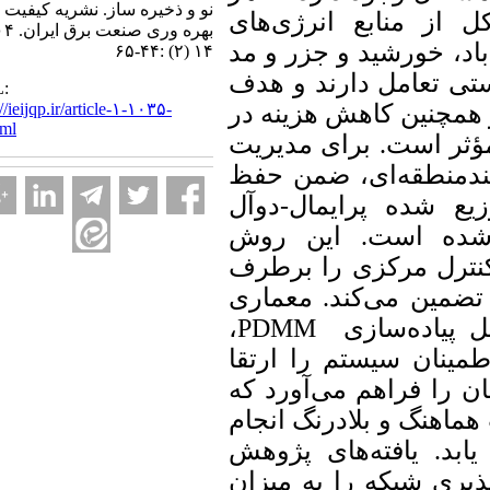
نو و ذخیره ساز. نشریه کیفیت و
منابع انرژی‌های
بهره وری صنعت برق ایران. ۱۴۰۴;
 خورشید و جزر و مد
۱۴ (۲) :۴۴-۶۵
 تعامل دارند و هدف
URL:
http://ieijqp.ir/article-۱-۱۰۳۵-
چنین کاهش هزینه در
fa.html
برای مدیریت
.
ر است
منطقه‌ای، ضمن حفظ
شده پرایمال-دوآل
ه است. این روش
ترل مرکزی را برطرف
معماری
.
ین می‌کند
،
PDMM
یاده‌سازی
نان سیستم را ارتقا
ا فراهم می‌آورد که
هنگ و بلادرنگ انجام
 یافته‌های پژوهش
 شبکه را به میزان