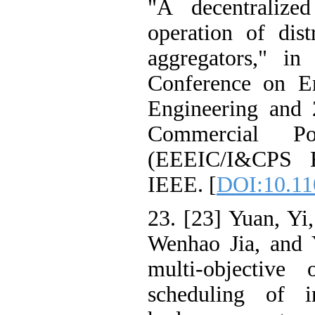
"A decentrali
operation of 
aggregators,"
Conference on
Engineering a
Commercial
(EEEIC/I&CPS
IEEE. [
DOI:10
23. [23] Yuan,
Wenhao Jia, an
multi-objecti
scheduling of