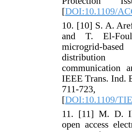
Protection 
[
DOI:10.1109/
10. [10] S. A. 
and T. El-Fo
microgrid-ba
distributio
communication
IEEE Trans. Ind.
711-72
[
DOI:10.1109/
11. [11] M. D.
open access el