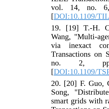
vol. 14, no.
[
DOI:10.1109/T
19. [19] T.-
Wang, "Multi-a
via inexact
Transactions o
no. 2, p
[
DOI:10.1109/
20. [20] F. Gu
Song, "Distri
smart grids wi