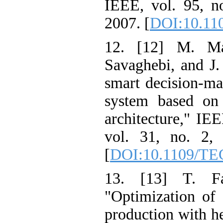
IEEE, vol. 95
2007. [
DOI:10.
12. [12] M. 
Savaghebi, and
smart decision
system based o
architecture,"
vol. 31, no. 
[
DOI:10.1109/
13. [13] T.
"Optimization
production with