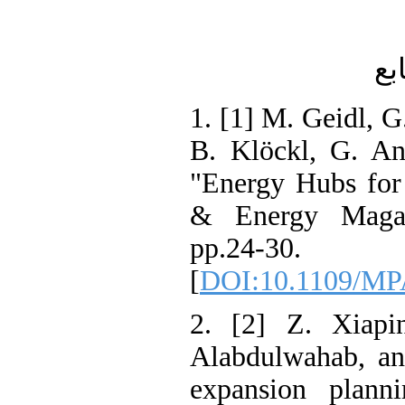
1. [1] M. Geidl
B. Klöckl, G. 
"Energy Hubs f
& Energy Mag
pp.24-30.
[
DOI:10.1109/
2. [2] Z. Xia
Alabdulwahab,
expansion pl