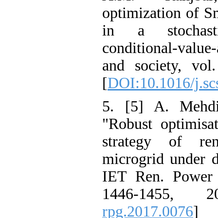
optimization o
in a stocha
conditional-val
and society, 
[
DOI:10.1016/j
5. [5] A. Meh
"Robust optimi
strategy of r
microgrid und
IET Ren. Powe
1446-1455,
rpg.2017.0076
]