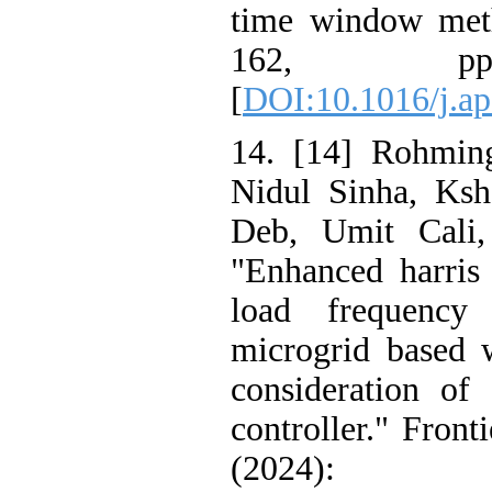
time window m
162, pp
[
DOI:10.1016/j
14. [14] Rohmi
Nidul Sinha, 
Deb, Umit Ca
"Enhanced harr
load frequen
microgrid base
consideration
controller." Fr
(2024