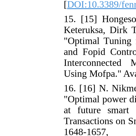
[
DOI:10.3389/f
15. [15] Hong
Keteruksa, Dir
"Optimal Tunin
and Fopid Con
Interconnect
Using Mofpa." 
16. [16] N. Ni
"Optimal power
at future smar
Transactions on
1648-