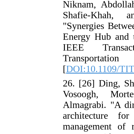
Niknam, Abdol
Shafie-Khah
"Synergies Bet
Energy Hub and
IEEE Transa
Transporta
[
DOI:10.1109/
26. [26] Ding
Vosoogh, Mo
Almagrabi. "A 
architecture 
management of 