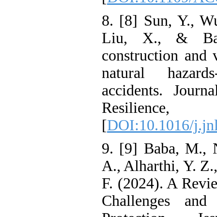
8. [8] Sun, Y.,
Liu, X., & B
construction an
natural haza
accidents. Jo
Resilienc
[
DOI:10.1016/j.
9. [9] Baba, M
A., Alharthi, Y
F. (2024). A R
Challenges a