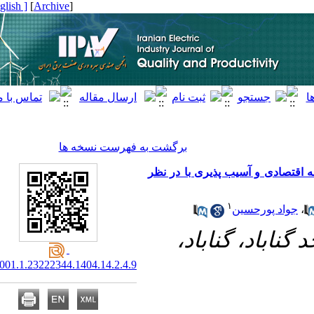
[ English ]
]
Archive
[
برگشت به فهرست نسخه ها
صادی و آسیب پذیری با در نظر
۱
اد پورحسین
۱- اد، گناباد
20.1001.1.23222344.1404.14.2.4.9