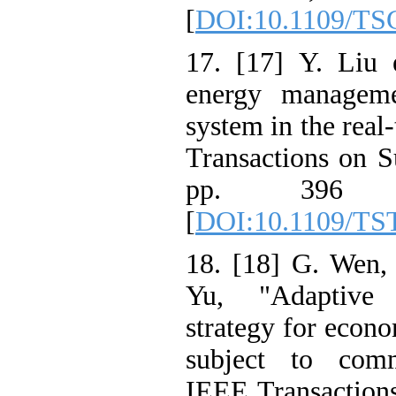
[
DOI:10.1109/
17. [17] Y. Li
energy manage
system in the r
Transactions on
pp. 39
[
DOI:10.1109/
18. [18] G. We
Yu, "Adaptiv
strategy for ec
subject to co
IEEE Transactio