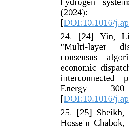
hydrogen sys
(2024
[
DOI:10.1016/j
24. [24] Yin,
"Multi-layer 
consensus alg
economic dispa
interconnecte
Energy 30
[
DOI:10.1016/j
25. [25] Sheik
Hossein Chabo