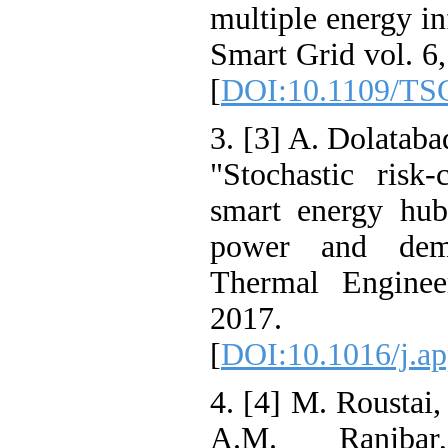
multiple energy
Smart Grid vol.
[
DOI:10.1109/
3. [3] A. Dola
"Stochastic ri
smart energy 
power and de
Thermal Engin
2017.
[
DOI:10.1016/j
4. [4] M. Roust
A.M. Ranjb