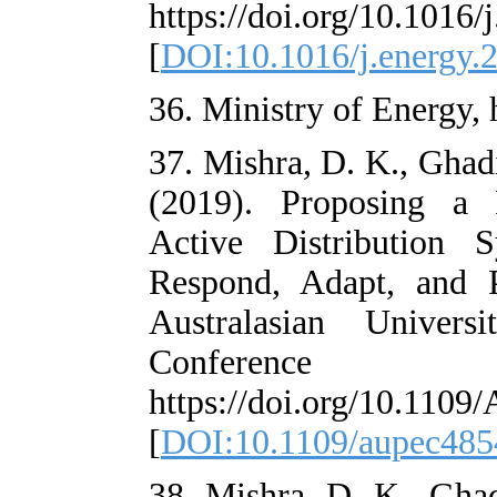
https://doi.org
[
DOI:10.1016/j
36. Ministry of 
37. Mishra, D. 
(2019). Propo
Active Distri
Respond, Adap
Australasian 
Confe
https://doi.or
[
DOI:10.1109/
38. Mishra, D. 