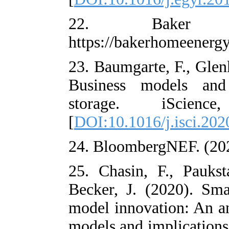
22. Ba
https://bakerh
23. Baumgarte, 
Business mode
storage. i
[
DOI:10.1016/j
24. BloombergN
25. Chasin, F.
Becker, J. (20
model innovatio
models and impl