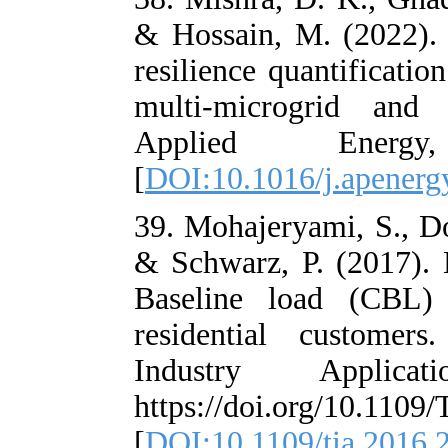
& Hossain, M. 
resilience quan
multi-microg
Applied 
[
DOI:10.1016/j
39. Mohajeryami
& Schwarz, P. 
Baseline load
residential c
Industry A
https://doi.or
[
DOI:10.1109/t