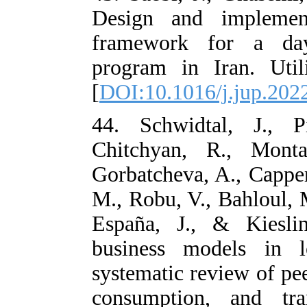
Design and i
framework fo
program in Ira
[
DOI:10.1016/j
44. Schwidtal
Chitchyan, R.
Gorbatcheva, A.
M., Robu, V., B
España, J., &
business mod
systematic revi
consumption, 