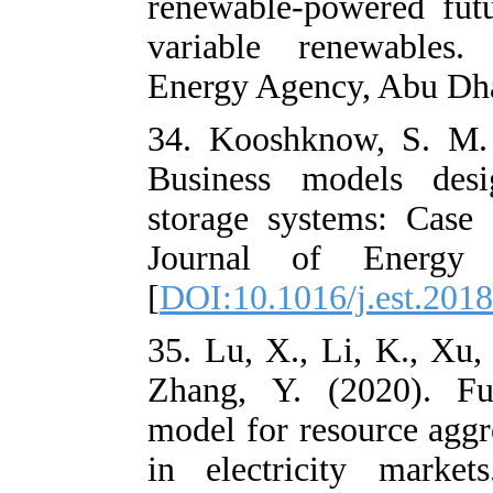
renewable-powe
variable rene
Energy Agency
34. Kooshknow
Business mode
storage system
Journal of 
[
DOI:10.1016/j
35. Lu, X., Li,
Zhang, Y. (20
model for reso
in electricit