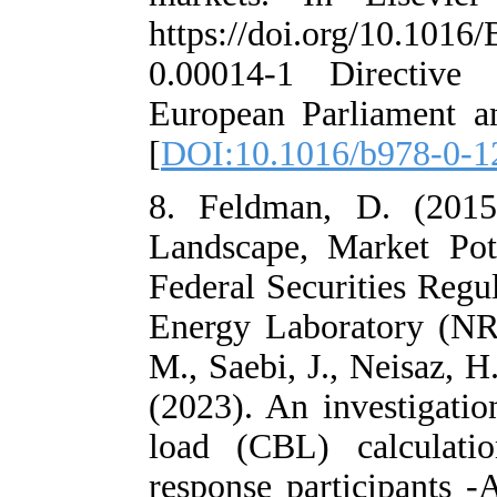
https://doi.or
0.00014-1 Di
European Parli
[
DOI:10.1016/
8. Feldman, D
Landscape, Mar
Federal Securit
Energy Laborat
M., Saebi, J., 
(2023). An inve
load (CBL) ca
response partic