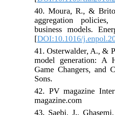
40. Moura, R.,
aggregation p
business mode
[
DOI:10.1016/j
41. Osterwalder
model generat
Game Changers
Sons.
42. PV magazi
magazine.com
43. Saebi, J.,