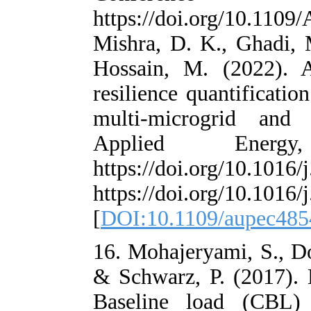
https://doi.or
Mishra, D. K., 
Hossain, M. (2
resilience quan
multi-microg
Applied 
https://doi.org
https://doi.org
[
DOI:10.1109/
16. Mohajeryami
& Schwarz, P. 
Baseline load