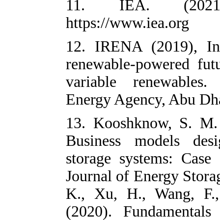
11. IEA. 
https://www.iea
12. IRENA (20
renewable-powe
variable rene
Energy Agency
13. Kooshknow
Business mode
storage system
Journal of Ener
K., Xu, H., W
(2020). Funda