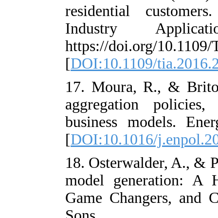
residential c
Industry A
https://doi.or
[
DOI:10.1109/t
17. Moura, R.,
aggregation p
business mode
[
DOI:10.1016/j
18. Osterwalder
model generat
Game Changers
Sons.