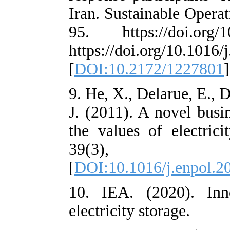
Iran. Sustainab
95. https://do
https://doi.org
[
DOI:10.2172/
9. He, X., Dela
J. (2011). A no
the values of e
39(3)
[
DOI:10.1016/j
10. IEA. (202
electricity stora