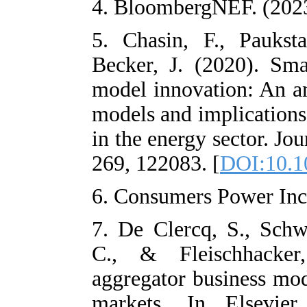
4. BloombergNE
5. Chasin, F.,
Becker, J. (20
model innovatio
models and impl
in the energy s
269, 122083. [
D
6. Consumers Po
7. De Clercq, 
C., & Fleisc
aggregator busi
markets. In 