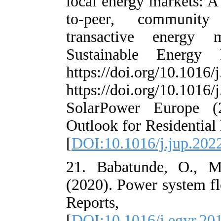
local energy ma
to-peer, com
transactive 
Sustainable 
https://doi.org
https://doi.org
SolarPower E
Outlook for Res
[
DOI:10.1016/j
21. Babatund
(2020). Power s
Report
[
DOI:10.1016/j