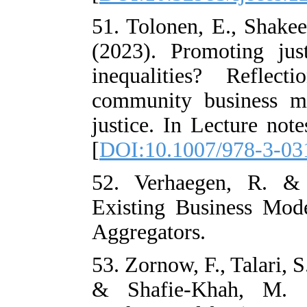
51. Tolonen, E.
(2023). Promot
inequalities?
community bus
justice. In Lec
[
DOI:10.1007/
52. Verhaegen
Existing Busi
Aggregators.
53. Zornow, F., 
& Shafie-Khah