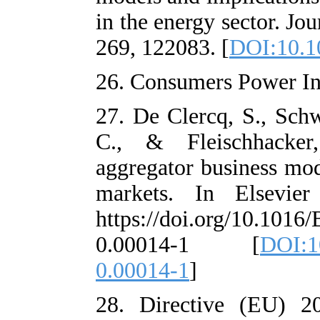
in the energy s
269, 122083. [
D
26. Consumers P
27. De Clercq, 
C., & Fleisc
aggregator busi
markets. In 
https://doi.or
0.00014-1
0.00014-1
]
28. Directive