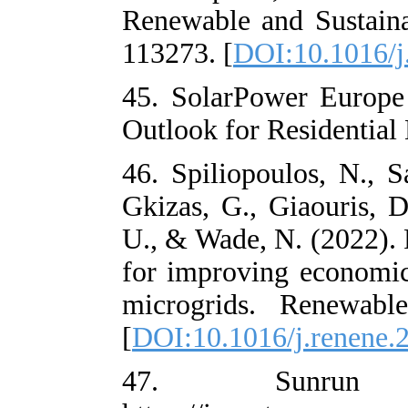
Renewable and 
113273. [
DOI:1
45. SolarPowe
Outlook for Res
46. Spiliopoulo
Gkizas, G., Gia
U., & Wade, N. 
for improving e
microgrids. R
[
DOI:10.1016/j
47. Sun