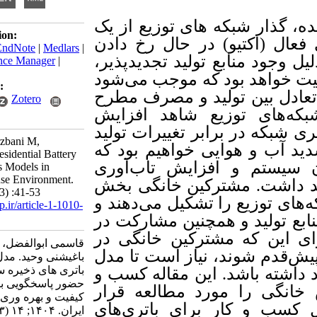
بکه­ های توزیع از یک
Download citation:
یو) در حال رخ دادن
BibTeX
|
RIS
|
EndNote
|
Medlars
|
ابع تولید تجدیدپذیر
ProCite
|
Reference Manager
|
RefWorks
ود که موجب می‌­شود
Send citation to:
ن تولید و مصرف مطرح
Mendeley
Zotero
توزیع شاهد افزایش
RefWorks
برابر تغییرات تولید
Ghasemi A, Marzbani M,
یی خواهیم بود که
Baghishani V. Residential Battery
 افزایش تاب‌آوری
Storage Business Models in
Demand Response Environment.
مشترکین خانگی بخش
ieijqp 2025; 14 (3) :41-53
 را تشکیل می‌دهند و
URL:
http://ieijqp.ir/article-1-1010-
fa.html
و همچنین مشارکت در
ه مشترکین خانگی در
قاسمی ابوالفضل، مرزبانی مهدی،
وند، نیاز است تا مدل
باغیشنی وحید. مدل کسب و کار
باتری های ذخیره ساز خانگی در
د. این مقاله کسب و
حضور پاسخگویی بار. نشریه
 مورد مطالعه قرار
کیفیت و بهره وری صنعت برق
ر برای باتری­‌های
ایران. ۱۴۰۴; ۱۴ (۳) :۴۱-۵۳