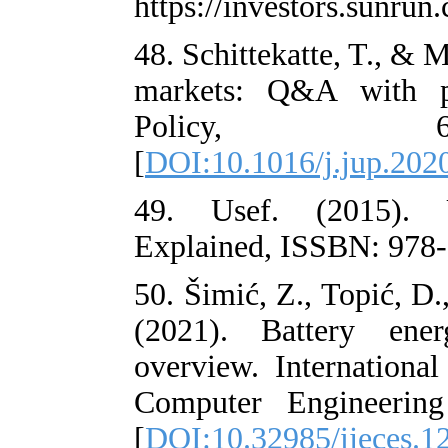
https://investo
48. Schittekatte
markets: Q&A 
Polic
[
DOI:10.1016/j
49. Usef. (
Explained, ISS
50. Šimić, Z., 
(2021). Batte
overview. Inter
Computer Engi
[
DOI:10.32985/i