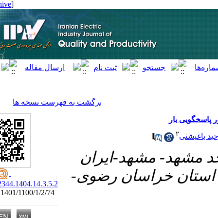
[ English ]
]
Archive
[
برگشت به فهرست نسخه ها
۲- اسان رضوی
20.1001.1.23222344.1404.14.3.5.2
Research code: 1401/1100/1/2/74