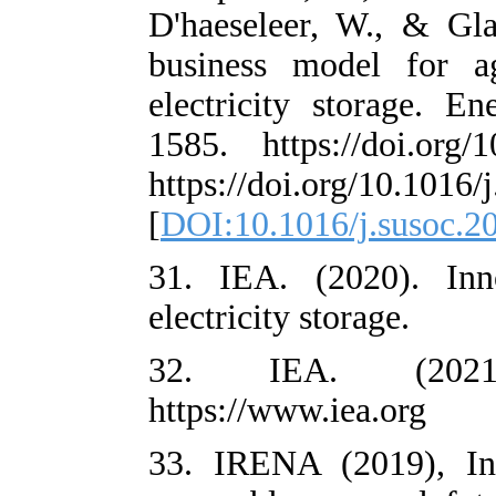
D'haeseleer, W
business mode
electricity st
1585. https://d
https://doi.org
[
DOI:10.1016/j
31. IEA. (202
electricity stora
32. IEA. 
https://www.iea
33. IRENA (20