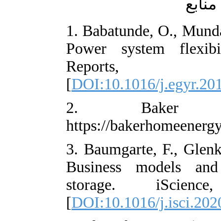
1. Babatunde, 
Power system
Report
[
DOI:10.1016/j
2. Bak
https://bakerh
3. Baumgarte, F
Business mode
storage. i
[
DOI:10.1016/j