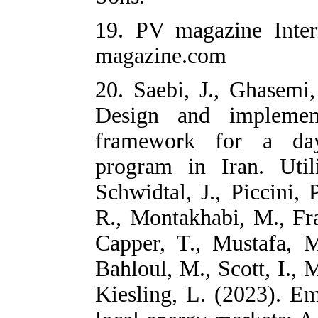
19. PV magazi
magazine.com
20. Saebi, J.,
Design and i
framework fo
program in Ira
Schwidtal, J., 
R., Montakhabi,
Capper, T., Mu
Bahloul, M., Sc
Kiesling, L. (