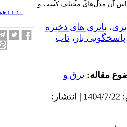
‌­های مختلف کسب و
URL:
http://ieijqp.ir/article-۱-۱۰۱۰-
fa.html
ری های ذخیره
تاب
،
 بار
له
برق و
دریافت: 1403/6/16 | پذیرش: 1404/7/22 | انتشار: