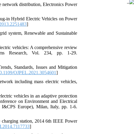
e network distribution, Electronics Power
Plug-in Hybrid Electric Vehicles on Power
2013.2251483
]
t grid system, Renewable and Sustainable
lectric vehicles: A comprehensive review
ems Research, Vol. 234, pp. 1-29.
Trends, Standards, Issues and Mitigation
0.1109/OJPEL.2021.3054601
]
etwork including mass electric vehicles,
ctric vehicles in an adaptive protection
Conference on Environment and Electrical
&CPS Europe), Milan, Italy, pp. 1-6.
le charging station, 2014 6th IEEE Power
.2014.7117733
]