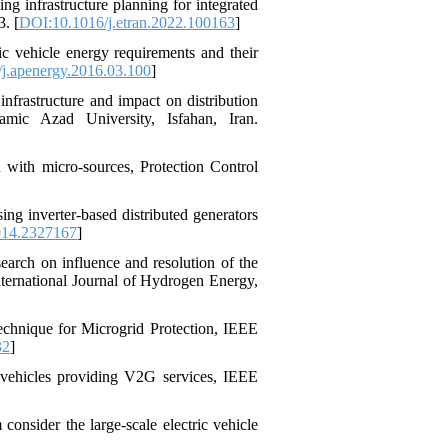
ng infrastructure planning for integrated
3. [
DOI:10.1016/j.etran.2022.100163
]
c vehicle energy requirements and their
j.apenergy.2016.03.100
]
nfrastructure and impact on distribution
amic Azad University, Isfahan, Iran.
d with micro-sources, Protection Control
ng inverter-based distributed generators
014.2327167
]
earch on influence and resolution of the
 International Journal of Hydrogen Energy,
Technique for Microgrid Protection, IEEE
32
]
c vehicles providing V2G services, IEEE
onsider the large-scale electric vehicle