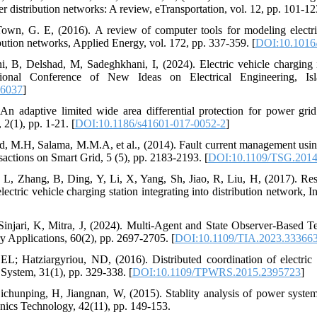
r distribution networks: A review, eTransportation, vol. 12, pp. 101-12
wn, G. E, (2016). A review of computer tools for modeling electric
bution networks, Applied Energy, vol. 172, pp. 337-359. [
DOI:10.1016/
i, B, Delshad, M, Sadeghkhani, I, (2024). Electric vehicle charging i
tional Conference of New Ideas on Electrical Engineering, Isl
46037
]
An adaptive limited wide area differential protection for power gri
(1), pp. 1-21. [
DOI:10.1186/s41601-017-0052-2
]
d, M.H, Salama, M.M.A, et al., (2014). Fault current management using 
actions on Smart Grid, 5 (5), pp. 2183-2193. [
DOI:10.1109/TSG.2014
L, Zhang, B, Ding, Y, Li, X, Yang, Sh, Jiao, R, Liu, H, (2017). Res
electric vehicle charging station integrating into distribution network,
 Sinjari, K, Mitra, J, (2024). Multi-Agent and State Observer-Based 
y Applications, 60(2), pp. 2697-2705. [
DOI:10.1109/TIA.2023.33366
 EL; Hatziargyriou, ND, (2016). Distributed coordination of electri
System, 31(1), pp. 329-338. [
DOI:10.1109/TPWRS.2015.2395723
]
ichunping, H, Jiangnan, W, (2015). Stablity analysis of power system c
onics Technology, 42(11), pp. 149-153.