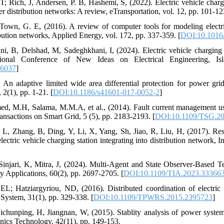
T; Rich, J, Andersen, P. B, Hashemi, S, (2022). Electric vehicle chargi
r distribution networks: A review, eTransportation, vol. 12, pp. 101-12
own, G. E, (2016). A review of computer tools for modeling electri
bution networks, Applied Energy, vol. 172, pp. 337-359. [
DOI:10.1016/
ni, B, Delshad, M, Sadeghkhani, I, (2024). Electric vehicle charging i
tional Conference of New Ideas on Electrical Engineering, Isl
46037
]
 An adaptive limited wide area differential protection for power gri
(1), pp. 1-21. [
DOI:10.1186/s41601-017-0052-2
]
ed, M.H, Salama, M.M.A, et al., (2014). Fault current management usi
ansactions on Smart Grid, 5 (5), pp. 2183-2193. [
DOI:10.1109/TSG.2
L, Zhang, B, Ding, Y, Li, X, Yang, Sh, Jiao, R, Liu, H, (2017). Res
electric vehicle charging station integrating into distribution network,
 Sinjari, K, Mitra, J, (2024). Multi-Agent and State Observer-Based 
y Applications, 60(2), pp. 2697-2705. [
DOI:10.1109/TIA.2023.33366
 EL; Hatziargyriou, ND, (2016). Distributed coordination of electri
System, 31(1), pp. 329-338. [
DOI:10.1109/TPWRS.2015.2395723
]
ichunping, H, Jiangnan, W, (2015). Stablity analysis of power system c
onics Technology, 42(11), pp. 149-153.