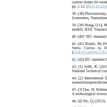
current limiter for mod
pp. 1-12. [
DOI:10.1016
38. [38] Piesciorovsky,
Generation, Transmissio
39. [39] Hung, D.Q; Mi
models, IEEE Transact
40. [40] "IEC standard 
41. [41] Rojnić, M; Pr
Stress Curves in D
[
DOI:10.1109/ACCES
42. [42] IEC standard 
43. [1] Adib, R; (202
National Technical Uni
44. [2] International
system/transport/electri
45. [3] Das, H; Rahman,
A technological review
46. [4] Wu, Q; (2013). 