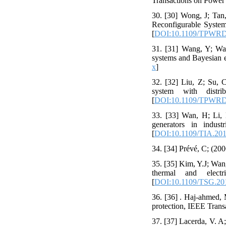
Transactions on Power 
30. [30] Wong, J; Tan
Reconfigurable Syste
[
DOI:10.1109/TPWRD
31. [31] Wang, Y; Wan
systems and Bayesian e
x
]
32. [32] Liu, Z; Su, 
system with distri
[
DOI:10.1109/TPWRD
33. [33] Wan, H; Li, 
generators in indust
[
DOI:10.1109/TIA.20
34. [34] Prévé, C; (200
35. [35] Kim, Y.J; Wang
thermal and elect
[
DOI:10.1109/TSG.20
36. [36] . Haj-ahmed, M
protection, IEEE Transa
37. [37] Lacerda, V. A