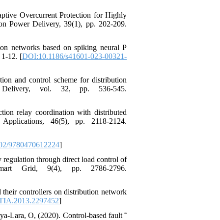
tive Overcurrent Protection for Highly
n Power Delivery, 39(1), pp. 202-209.
tion networks based on spiking neural P
1-12. [
DOI:10.1186/s41601-023-00321-
ion and control scheme for distribution
r Delivery, vol. 32, pp. 536-545.
ion relay coordination with distributed
 Applications, 46(5), pp. 2118-2124.
02/9780470612224
]
regulation through direct load control of
mart Grid, 9(4), pp. 2786-2796.
their controllers on distribution network
TIA.2013.2297452
]
-Lara, O, (2020). Control-based fault ˜