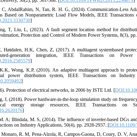
Delivery, 30(2), pp. 561-568. [
DOI:10.1109/TPWRD.2013.2294879
]
, C, AbdalRahim, N, Tan, R. H. G, (2024). Communication-Less Adap
ms Based on Nonparametric Load Flow Models, IEEE Transactions o
.2023.3330730
]
g, T, Liu, L, (2023). A fault segment location method for distribu
stimation, Protection and Control of Modern Power Systems, 8(3), pp. 
C, Høidalen, H.K, Chen, Z, (2017). A multiagent systembased protect
buted-generation integration, IEEE Transactions on Powe
.2016.2585579
]
K.K, Wong, K.P, (2010). An adaptive multiagent approach to protect
rial power distribution system, IEEE Transactions on Industry
10.2059492
]
6). Protection of electrical networks, in 2006 by ISTE Ltd. [
DOI:10.10
, J, (2018). Power hardware-in-the-loop simulation study on frequency 
rical energy storage resources, IEEE Transactions on S
16.2620176
]
. A; Illindala, M. S, (2014). The influence of inverter-based DGs and 
ctions on Industry Applications, 50(4), pp. 2928-2937. [
DOI:10.1109/
; Monaro, R. M, Pena-Alzola, R, Campos-Gaona, D, Coury, D. V, Anaya