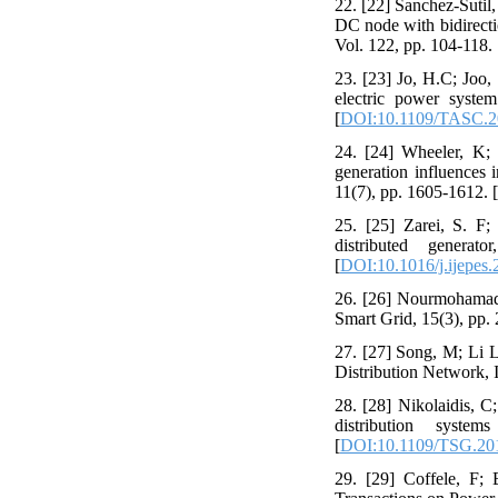
22. [22] Sanchez-Sutil,
DC node with bidirecti
Vol. 122, pp. 104-118. 
23. [23] Jo, H.C; Joo,
electric power system
[
DOI:10.1109/TASC.2
24. [24] Wheeler, K; E
generation influences 
11(7), pp. 1605-1612. [
25. [25] Zarei, S. F;
distributed genera
[
DOI:10.1016/j.ijepes
26. [26] Nourmohamadi,
Smart Grid, 15(3), pp.
27. [27] Song, M; Li L
Distribution Network, 
28. [28] Nikolaidis, C
distribution syst
[
DOI:10.1109/TSG.20
29. [29] Coffele, F; 