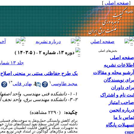
]
صفحه اصلی
[
بخش‌های اصلی
دوره ۱۳، شماره ۲ - ( ۵-۱۴۰۳ )
صفحه اصلی
جلد ۱۳ شماره ۲ صفحات ۷۷-۶۰
اطلاعات نشریه
آرشیو مجله و مقالات
یک طرح حفاظتی مبتنی بر منحنی اصلاح ش
برای نویسندگان
۱
*
۱
بهادر فانی
،
مجید طاوسی
برای داوران
۱- ۱- دانشکده فنی مهندسی، واحد اصفهان (خوراسگان)، دانشگاه آزاد اسلامی، اصفهان، ایران
ثبت نام و اشتراک
۲- ۳- دانشکده مهندسی برق، واحد نجف ‌آباد، دانشگاه آزاد اسلامی، نجف ‌آباد، ایران
صاحب امتیاز
درباره انجمن
چکیده:
(۲۲۹۰ مشاهده)
تماس با ما
برای کاهش وابستگی حمل‌ونقل به سوخت‌های فسیلی، وسای
داشته است. افزایش سطح نفوذ ایستگاه‌های شارژ خود
تسهیلات پایگاه
به تجهیزات شبکه و کاهش قابلیت اطمینان می‌گردد. 
مختلف و مکان‌های گوناگون در امتداد فیدر توزیع مع
cope