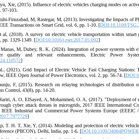
yu, Xie, (2015). Influence of electric vehicles charging modes on activ
. 97-103.
otuhi-Firuzabad, M, Rastegar, M, (2013). Investigating the Impacts of 
EEE Transactions on Smart Grid, vol. 6, pp. 1-10. [
DOI:10.1109/TSG.
t al, (2018). A survey on electric vehicle transportation within smar
, pp. 1329-1349. [
DOI:10.1016/j.rser.2017.05.092
]
; Manas, M, Dubey, R. K, (2024). Integration of power systems with e
 quality and relevant enhancements, Electric Power Syst
024.110572
]
l., (2021). Grid Impact of Electric Vehicle Fast Charging Stations: 
, IEEE Open Journal of Power Electronics, vol. 2, pp. 56-74. [
DOI:1
nju, F, (2015). Research on relaying technologies of distribution n
n Control, 43(8), pp. 14-20.
Hariri, A. O, ElSayed, A, Mohammed, O. A, (2017). "Deployment of ele
hrough cyber attack threats in microgrids, 2017 IEEE International 
 IEEE Industrial and Commercial Power Systems Europe (EEEIC / I
2017.7977729
]
p, T. H. T, Xie, Y, (2014). Modeling and protection of electric vehic
ference (PIICON), Delhi, India, pp. 1-6. [
DOI:10.1109/34084POWERI