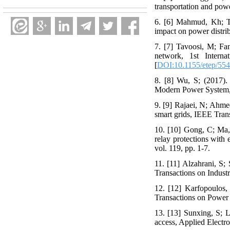
transportation and powe
6. [6] Mahmud, Kh; To
impact on power distri
7. [7] Tavoosi, M; Fan
network, 1st Interna
[
DOI:10.1155/etep/55
8. [8] Wu, S; (2017). 
Modern Power System, 2
9. [9] Rajaei, N; Ahme
smart grids, IEEE Trans
10. [10] Gong, C; Ma, 
relay protections with 
vol. 119, pp. 1-7.
11. [11] Alzahrani, S;
Transactions on Industr
12. [12] Karfopoulos,
Transactions on Power 
13. [13] Sunxing, S; L
access, Applied Electr