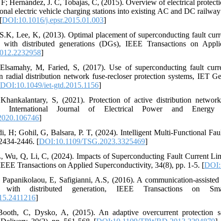
 F; Hernández, J. C, Tobajas, C, (2015). Overview of electrical protecti
onal electric vehicle charging stations into existing AC and DC railwa
[
DOI:10.1016/j.epsr.2015.01.003
]
 S.K, Lee, K, (2013). Optimal placement of superconducting fault curre
 with distributed generations (DGs), IEEE Transactions on Applie
012.2232958
]
lsamahy, M, Faried, S, (2017). Use of superconducting fault current
in radial distribution network fuse-recloser protection systems, IET G
DOI:10.1049/iet-gtd.2015.1156
]
 Khankalantary, S, (2021). Protection of active distribution networ
tor, International Journal of Electrical Power and Ener
.2020.106746
]
 H; Gohil, G, Balsara, P. T, (2024). Intelligent Multi-Functional Fau
 2434-2446. [
DOI:10.1109/TSG.2023.3325469
]
, Wu, Q, Li, C, (2024). Impacts of Superconducting Fault Current Lim
IEEE Transactions on Applied Superconductivity, 34(8), pp. 1-5. [
DOI:
; Papanikolaou, E, Safigianni, A.S, (2016). A communication-assisted 
ems with distributed generation, IEEE Transactions on 
15.2411216
]
Booth, C, Dysko, A, (2015). An adaptive overcurrent protection s