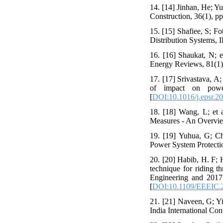
14. [14] Jinhan, He; Yu
Construction, 36(1), pp
15. [15] Shafiee, S; F
Distribution Systems, I
16. [16] Shaukat, N; e
Energy Reviews, 81(1)
17. [17] Srivastava, A
of impact on power
[
DOI:10.1016/j.epsr.2
18. [18] Wang, L; et a
Measures - An Overview
19. [19] Yuhua, G; Chu
Power System Protectio
20. [20] Habib, H. F; 
technique for riding t
Engineering and 2017
[
DOI:10.1109/EEEIC.
21. [21] Naveen, G; Yi
India International Con