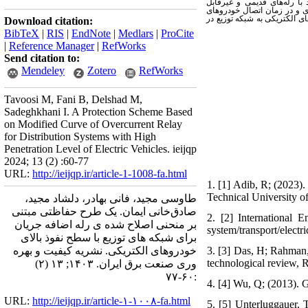
ا رله‌های قدیمی و غیرقابل
دی و در زمان اتصال خودروهای
اتصال خودروهای الکتریکی به شبکه توزیع در
Download citation:
BibTeX
|
RIS
|
EndNote
|
Medlars
|
ProCite
|
Reference Manager
|
RefWorks
Send citation to:
Mendeley
Zotero
RefWorks
Tavoosi M, Fani B, Delshad M,
Sadeghkhani I. A Protection Scheme Based
on Modified Curve of Overcurrent Relay
for Distribution Systems with High
Penetration Level of Electric Vehicles. ieijqp
2024; 13 (2) :60-77
URL:
http://ieijqp.ir/article-1-1008-fa.html
1. [1] Adib, R; (2023)
Technical University 
طاوسی مجید، فانی بهادر، دلشاد مجید،
صادق‌خانی ایمان. یک طرح حفاظتی مبتنی
2. [2] International 
بر منحنی اصلاح شده ی رله اضافه جریان
system/transport/electri
برای شبکه‌ های توزیع با سطح نفوذ بالای
خودروهای الکتریکی. نشریه کیفیت و بهره
3. [3] Das, H; Rahman, 
technological review, 
وری صنعت برق ایران. ۱۴۰۳; ۱۳ (۲)
:۶۰-۷۷
4. [4] Wu, Q; (2013). G
URL:
http://ieijqp.ir/article-۱-۱۰۰۸-fa.html
5. [5] Unterluggauer, T