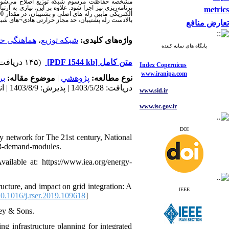
مشخصه حفاظت مرسوم شبکه توزیع اصلاح می‌شود. طر
برنامه‌ریزی نیز اجرا شود. علاوه بر این، نیازی به 
metrics
بالادست رله پشتیبان، حد مجاز حرارتی هادی¬های شبکه (1000 میلی ثانیه) تضمین می
تعارض منافع
هماهنگی ح
،
شبکه توزیع
واژه‌های کلیدی:
پایگاه های نمایه کننده
(۱۴۵ دریافت)
[PDF 1544 kb]
متن کامل
Index Copernicus
www.iranipa.com
بر
موضوع مقاله:
|
پژوهشي
نوع مطالعه:
دریافت: 1403/5/28 | پذیرش: 1403/8/9 | انتشار: 1404/1/17
www.sid.ir
www.isc.gov.ir
www.journals.msrt.ir
DOI
www.magiran.com
y network for The 21st century, National
23-demand-modules.
www.search.ricest.ac.ir
www.nqpc.ir
ilable at: https://www.iea.org/energy-
ResearchGate
google scholar
ructure, and impact on grid integration: A
IEEE
0.1016/j.rser.2019.109618
]
ley & Sons.
Index Copernicus
ng infrastructure planning for integrated
www.iranipa.com