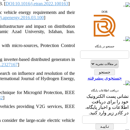
3. [
DOI:10.1016/j.etran.2022.100163
]
www.sid.ir
 vehicle energy requirements and their
DOR
j.apenergy.2016.03.100
]
www.isc.gov.ir
nfrastructure and impact on distribution
www.journals.msrt.ir
amic Azad University, Isfahan, Iran.
www.magiran.com
d with micro-sources, Protection Control
www.search.ricest.ac.ir
جستجو در پایگاه
www.nqpc.ir
ResearchGate
inverter-based distributed generators in
google scholar
.2327167
]
earch on influence and resolution of the
جستجوی پیشرفته
 International Journal of Hydrogen Energy,
دریافت اطلاعات پایگاه
Technique for Microgrid Protection, IEEE
نشانی پست الکترونیک
32
]
خود را برای دریافت
c vehicles providing V2G services, IEEE
اطلاعات و اخبار پایگاه،
در کادر زیر وارد کنید.
onsider the large-scale electric vehicle