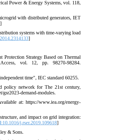
ctrical Power & Energy Systems, vol. 118,
icrogrid with distributed generators, IET
]
tribution systems with time-varying load
2014.2314133
]
nt Protection Strategy Based on Thermal
 Access, vol. 12, pp. 98270-98284.
r independent time", IEC standard 60255.
d policy network for The 21st century,
net/gsr2023-demand-modules.
ilable at: https://www.iea.org/energy-
tructure, and impact on grid integration:
:10.1016/j.rser.2019.109618
]
Wiley & Sons.