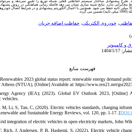
ح پیشنهادی ساختار سیستم حفاظتی فعلی شبکه توزیع را تغییر نمی‌دهد و می‌تواند ب
ارتباط مخابراتی ندارد. نتایج شبیه سازی نشان می دهد فاصله زمانی هماهنگی در روش پشنها
الکتریکی مابین رله های اصلی و پشتیبان، در مقدار 300 میلی ثانیه حفظ می شود. همچنین با اعمال الگوریتم پیشنهادی و در شرایط 
.
 گردد
حفاظت اضافه جریان
،
خودروی الکتریکی
،
فاظتی
ق و کامپیوتر
فهرست منابع
. Renewables 2023 global status report: renewable energy demand polic
of Athens (NTUA), [Online] Available at: https://www.ren21.net/gsr20
Energy Agency (IEA); (2023). Global EV Outlook 2023, [Online] Ava
c vehicles.
M, Li, S, Tan, C, (2020). Electric vehicles standards, charging infrast
Renewable and Sustainable Energy Reviews, vol. 120, pp. 1-17. [
DOI:1
rid integration of electric vehicles in open electricity markets, John Wi
; Rich, J, Andersen, P. B, Hashemi, S, (2022). Electric vehicle chargi