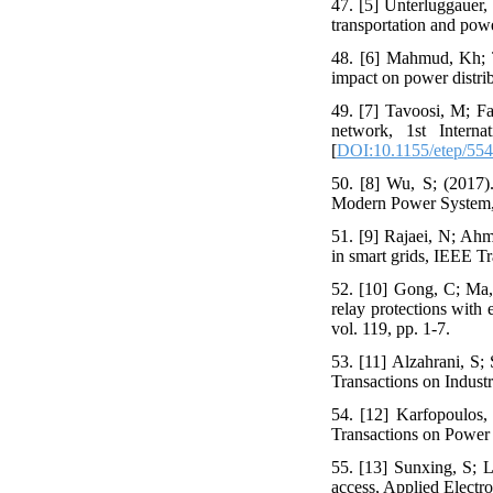
47. [5] Unterluggauer, 
transportation and powe
48. [6] Mahmud, Kh; T
impact on power distri
49. [7] Tavoosi, M; Fa
network, 1st Interna
[
DOI:10.1155/etep/55
50. [8] Wu, S; (2017).
Modern Power System, 2
51. [9] Rajaei, N; Ahm
in smart grids, IEEE Tr
52. [10] Gong, C; Ma, 
relay protections with 
vol. 119, pp. 1-7.
53. [11] Alzahrani, S;
Transactions on Industr
54. [12] Karfopoulos,
Transactions on Power 
55. [13] Sunxing, S; L
access, Applied Electr