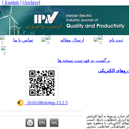
[ English ]
]
Archive
[
برگشت به فهرست نسخه ها
روهای الکتریکی
‎ 10.61186/ieijqp.13.2.5
ای شارژ مربوط به آنها افزایش
 انرژی نامطلوب بارها، آسیب
وهای الکتریکی با سطوح نفوذ
 در ناهماهنگی حفاظتی، منحنی