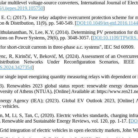
ular multilevel voltage-source converters, International Journal of Ele
/j.ijepes.2019.105750
]
 E. C; (2017). Fuse relay adaptive overcurrent protection scheme for m
n & Distribution, 11(9), pp. 540-549. [
DOI:10.1049/iet-gtd.2016.1144
thulananthan, N, Lee, K.Y, (2014). Determining PV penetration for dis
ions on Power Systems, 29(6), pp. 3048-3057. [
DOI:10.1109/TPWRS.
for short-circuit currents in three-phase a.c. systems", IEC Std 60909.
enc, R, Kirinčić, V, Beković, M, (2024). Assessment of an Overcurre
istribution Networks Under Reconfiguration Scenarios, IEEE
S.2024.3427354
]
for single input energizing quantity measuring relays with dependent o
3). Renewables 2023 global status report: renewable energy deman
versity of Athens (NTUA), [Online] Available at: https://www.ren21.
 Energy Agency (IEA); (2023). Global EV Outlook 2023, [Online] Ava
c vehicles.
 M, Li, S, Tan, C, (2020). Electric vehicles standards, charging infras
, Renewable and Sustainable Energy Reviews, vol. 120, pp. 1-17. [
DOI
Grid integration of electric vehicles in open electricity markets, John 