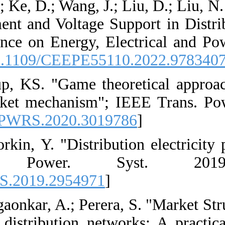
6. [6] Wang, J.; Xu
Congestion Manage
International Con
2022, 563-8. [
DOI:
7. [7] Jay, D.; Sw
ancillary service
308. [
DOI:10.1109
8. [8] Mieth, R.; D
IEEE Trans
[
DOI:10.1109/TPW
9. [9] Afandi I.; A
control in austral