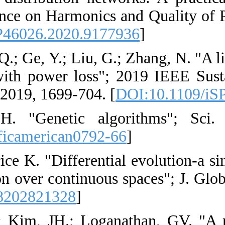
International Conf
[
DOI:10.1109/ICH
10. [10] Yu, Y.; Ho
and reactive powe
Conference (iSPEC)
11. [11] Holland
[
DOI:10.1038/scien
12. [12] Storn, R.;
for global optimiza
[
DOI:10.1023/A:1
13. [13] Geem, ZW