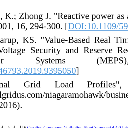
gtd.2015.0429
]
21. [21] Bhattachar
Trans. Power. Syst.
22. [22] Jay, D.;
Model Considerin
Electric 
[
DOI:10.1109/MEP
23. [23] "Nat
https://www9.natio
(Accessed on 03 Ap