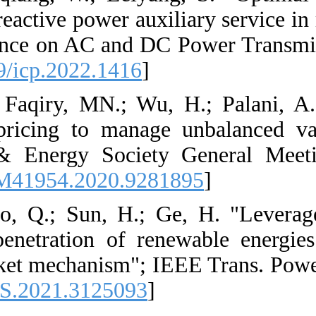
network considerin
International Con
1381-7. [
DOI:10.10
4. [4] Edmonds, L
locational margin
2020 IEEE Power
[
DOI:10.1109/PES
5. [5] Jiang, M.;
service under hig
obligation-based m
[
DOI:10.1109/TPW