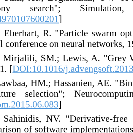
algorithm: h
[
DOI:10.1177/003
14. [14] Kennedy, 
ICNN'95-internatio
15. [15] Mirjalili
Softw. 2014, 69, 46
16. [16] Emary, E.
approaches for f
[
DOI:10.1016/j.ne
17. [17] Rios, LM
algorithms and com