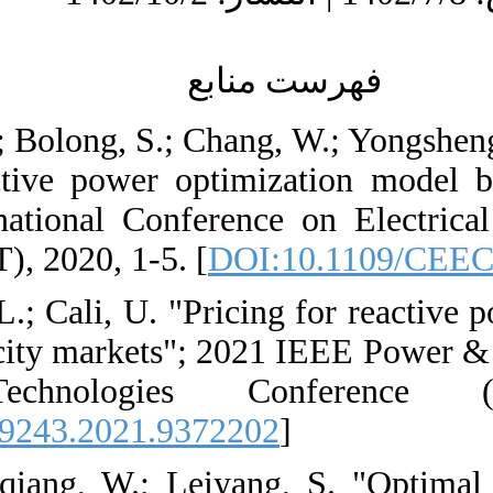
۱۲ (۴) :۴۶-۵۵
URL:
http://ieijqp.ir/article-۱-۹۶۸-
fa.html
1. [1] Zhongming, 
"Multi-objective r
pricing"; 2020 In
Technologies (CEEC
2. [2] Stekli, J.; B
in distribution el
Smart Grid T
[
DOI:10.1109/ISG
3. [3] Yang, Q.; J