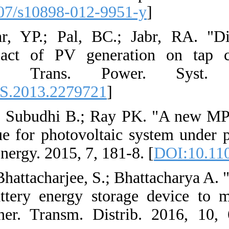
1247-93. [
DOI:10.
18. [18] Agalgaon
considering the 
regulators";
[
DOI:10.1109/TPW
19. [19] Mohanty,
optimization techn
IEEE Trans Sustain
20. [20] Sharma, S.
optimal sizing of
microgrid"; IET G