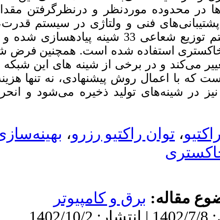
BibTeX
|
RIS
|
EndNote
|
اسبی از توان راکتیو در
Medlars
|
ProCite
|
به صورت هم‌زمان می­باشد
Reference Manager
|
RefWorks
 پیاده­سازی شده و جهت انجام بهینه‌سازی توابع
Send citation to:
Mendeley
Zotero
است که میزان بارگذاری
ه توزیع ژنراتور قرار داده شده
RefWorks
ان راکتیو کمینه می‌گردد
Bagheri M, Eslami R.
ولتاژ شینه‌ها نیز کمینه
Reactive power pricing to
improve technical
performance and operation
of the distribution network.
،
تنظیم ولتاژ
ieijqp 2023; 12 (4) :46-55
URL:
http://ieijqp.ir/article-
1-968-fa.html
باقری مهدی، اسلامی رضا.
قیمت‌گذاری توان راکتیو به
جهت بهبود عملکرد فنی و
بهره‌برداری از شبکه توزیع.
نشریه کیفیت و بهره وری
صنعت برق ایران. ۱۴۰۲;