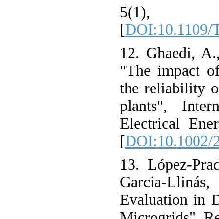
5(1)
[
DOI:10.1109/
12. Ghaedi, A.
"The impact of
the reliability 
plants", Inter
Electrical Ene
[
DOI:10.1002/
13. López-Prad
Garcia-Llinás, 
Evaluation in 
Microgrids", Re