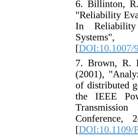
6. Billinton, 
"Reliability Ev
In Reliabili
Systems"
[
DOI:10.1007/
7. Brown, R. 
(2001), "Analyz
of distributed 
the IEEE Pow
Transmissi
Conference, 
[
DOI:10.1109/