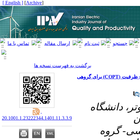
[ English ]
]
Archive
[
برگشت به فهرست نسخه ها
ارائه روشی تحلیلی جهت محاسبه جدول احتمال خروج ظرفیت (COPT) برای گروهی
۱- ۱- دانشگاه
ن
20.1001.1.23222344.1401.11.3.3.9
۲- ۲- روه