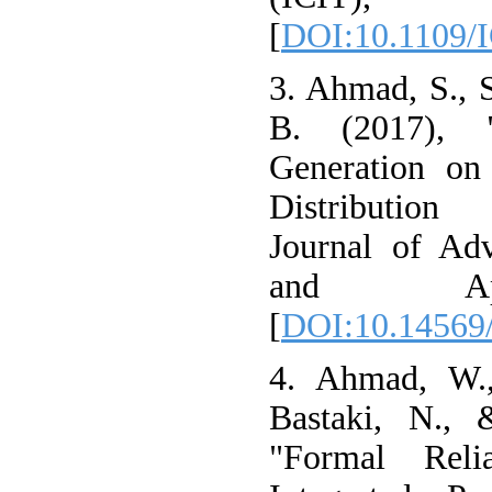
[
DOI:10.1109/
3. Ahmad, S., S
B. (2017), "
Generation on 
Distribution 
Journal of Ad
and Appl
[
DOI:10.14569
4. Ahmad, W.,
Bastaki, N., 
"Formal Reli