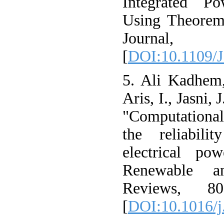
Integrated P
Using Theorem
Journ
[
DOI:10.1109/
5. Ali Kadhem,
Aris, I., Jasni,
"Computational
the reliabili
electrical po
Renewable a
Reviews, 80(
[
DOI:10.1016/j.