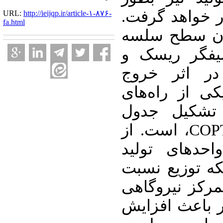
ار خواهد گرفت
URL:
http://ieijqp.ir/article-۱-۸۷۶-
fa.html
ان سطح سلسه
مراتبی اول ، HLI، سک و
در اثر خروج
ی از راه‌های
 تشکیل جدول
احتمال خروج ظرفیت ، COPT، است. از
احدهای تولید
ه توزیع نسبت
تمرکز نیروگاهی
ر باعث افزایش