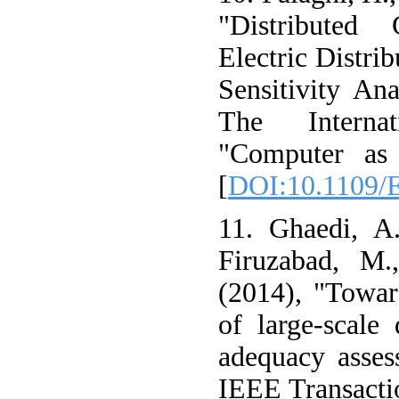
"Distributed
Electric Distrib
Sensitivity A
The Interna
"Computer as 
[
DOI:10.1109
11. Ghaedi, A.
Firuzabad, M.
(2014), "Towa
of large-scale
adequacy asses
IEEE Transacti