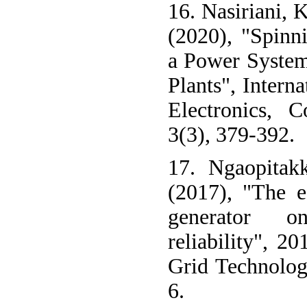
16. Nasiriani, 
(2020), "Spinn
a Power Syste
Plants", Interna
Electronics, C
3(3), 379-392.
17. Ngaopitakk
(2017), "The ef
generator o
reliability", 
Grid Technolog
6.