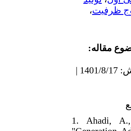
،
وج ظرفیت
ضوع مقاله
دریافت: 1400/11/14 | پذیرش: 1401/8/17 |
ع
1. Ahadi, A.