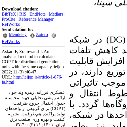
لی سینا
Download citation:
BibTeX
|
RIS
|
EndNote
|
Medlars
|
ProCite
|
Reference Manager
|
RefWorks
Send citation to:
Mendeley
Zotero
نصب منابع تولید پراکنده (DG) در شبکه
RefWorks
نند کاهش تلفات
Askari F, Zohrevand J. An
analytical method to calculate
 افزایش قابلیت
COPT for distributed generation
units with the same capacity. ieijqp
وزیع دارند، در
2022; 11 (3) :40-47
URL:
http://ieijqp.ir/article-1-876-
 موجب تاثیراتی
fa.html
وط انتقال و
عسکری فرزانه، زهره وند جواد.
ارائه روشی تحلیلی جهت محاسبه
اه‌ها گردد. با
جدول احتمال خروج ظرفیت
(COPT) برای گروهی از واحدهای
احدها در شبکه
تولید پراکنده هم‌ظرفیت. نشریه
کیفیت و بهره وری صنعت برق
لید نیز بطور
ایران. ۱۴۰۱; ۱۱ (۳) :۴۰-۴۷