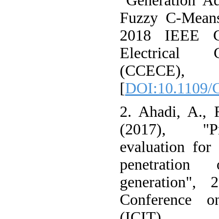
"Generation A
Fuzzy C-Means
2018 IEEE C
Electrical 
(CCE
[
DOI:10.1109/
2. Ahadi, A., 
(2017), "Pro
evaluation for
penetration
generation", 
Conference on
(ICIT