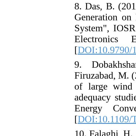
8. Das, B. (201
Generation on R
System", IOSR 
Electronics 
[
DOI:10.9790/
9. Dobakhsh
Firuzabad, M. (
of large wind
adequacy studi
Energy Conve
[
DOI:10.1109/
10. Falaghi, H.