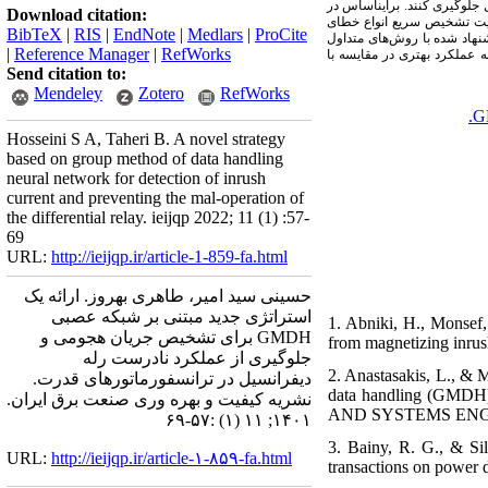
 جلوگیری کنند. براین­اساس در
Download citation:
لیت تشخیص سریع انواع خطای
BibTeX
|
RIS
|
EndNote
|
Medlars
|
ProCite
شنهاد شده با روش‌های متداول
|
Reference Manager
|
RefWorks
 عملکرد بهتری در مقایسه با
Send citation to:
Mendeley
Zotero
RefWorks
G
Hosseini S A, Taheri B. A novel strategy
based on group method of data handling
neural network for detection of inrush
current and preventing the mal-operation of
the differential relay. ieijqp 2022; 11 (1) :57-
69
URL:
http://ieijqp.ir/article-1-859-fa.html
حسینی سید امیر، طاهری بهروز. ارائه یک
استراتژی جدید مبتنی بر شبکه عصبی
1. Abniki, H., Monsef,
GMDH برای تشخیص جریان هجومی و
from magnetizing inrus
جلوگیری از عملکرد نادرست رله
2. Anastasakis, L., & 
دیفرانسیل در ترانسفورماتورهای قدرت.
data handling (G
نشریه کیفیت و بهره وری صنعت برق ایران.
AND SYSTEMS ENG
۱۴۰۱; ۱۱ (۱) :۵۷-۶۹
3. Bainy, R. G., & Sil
URL:
http://ieijqp.ir/article-۱-۸۵۹-fa.html
transactions on power d