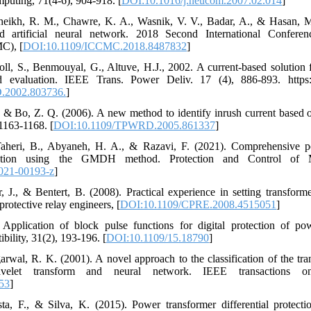
puting, 71(4-6), 904-918. [
DOI:10.1016/j.neucom.2007.02.014
]
heikh, R. M., Chawre, K. A., Wasnik, V. V., Badar, A., & Hasan, M.
nd artificial neural network. 2018 Second International Confe
C), [
DOI:10.1109/ICCMC.2018.8487832
]
l, S., Benmouyal, G., Altuve, H.J., 2002. A current-based solution for
d evaluation. IEEE Trans. Power Deliv. 17 (4), 886-893. https
.2002.803736.
]
 & Bo, Z. Q. (2006). A new method to identify inrush current based o
 1163-1168. [
DOI:10.1109/TPWRD.2005.861337
]
Taheri, B., Abyaneh, H. A., & Razavi, F. (2021). Comprehensive p
ction using the GMDH method. Protection and Control of 
021-00193-z
]
 J., & Bentert, B. (2008). Practical experience in setting transformer
rotective relay engineers, [
DOI:10.1109/CPRE.2008.4515051
]
 Application of block pulse functions for digital protection of po
bility, 31(2), 193-196. [
DOI:10.1109/15.18790
]
rwal, R. K. (2001). A novel approach to the classification of the t
elet transform and neural network. IEEE transactions on
53
]
ta, F., & Silva, K. (2015). Power transformer differential protect