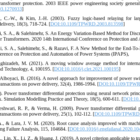
or transformer protection. 2003 IEEE power engineering society gen
03.1270933
]
, C.-W., & Kim, J.-H. (2003). Fuzzy logic-based relaying for lar
elivery, 18(3), 718-724. [
DOI:10.1109/TPWRD.2003.813598
]
ni, S. A., & Salehimehr, S. An Energy Variation-Based Method for Discr
r Transformers. 2020 14th International Conference on Protection an
ni, S. A., Salehimehr, S., & Razavi, F. A New Method for the End-To-
ference on Protection and Automation of Power Systems (IPAPS),
ighizadeh, M. (2021). A moving window average method for internal 
d Technology, 4, 100195. [
DOI:10.1016/j.clet.2021.100195
]
 Alboyaci, B. (2016). A novel approach for improvement of power swi
ransactions on power delivery, 32(4), 1986-1994. [
DOI:10.1109/TPWR
). Power transformer differential protection using neural network prin
k. Simulation Modelling Practice and Theory, 18(5), 600-611. [
DOI:10.
shwari, R. P., & Verma, H. (2009). Power transformer differential p
ransactions on power delivery, 25(1), 102-112. [
DOI:10.1109/TPWRD.
., & Lara, J. V. M. (2020). Root cause analysis improved with machin
ng Failure Analysis, 115, 104684. [
DOI:10.1016/j.engfailanal.2020.1
 Lin, X., Li, Z., & Huang, J. (2019). A novel criterion applicable to tr