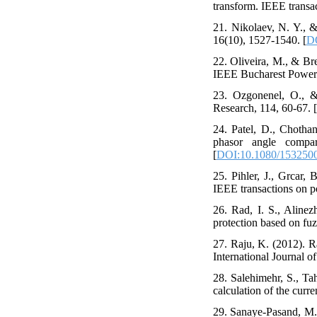
transform. IEEE transa
21. Nikolaev, N. Y., 
16(10), 1527-1540. [
DO
22. Oliveira, M., & Bre
IEEE Bucharest Power
23. Ozgonenel, O., & 
Research, 114, 60-67. [
24. Patel, D., Chothan
phasor angle compar
[
DOI:10.1080/153250
25. Pihler, J., Grcar,
IEEE transactions on p
26. Rad, I. S., Alinez
protection based on fuz
27. Raju, K. (2012). 
International Journal 
28. Salehimehr, S., Ta
calculation of the curre
29. Sanaye-Pasand, M.,