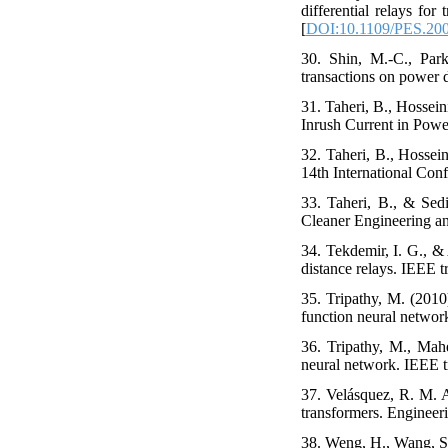
differential relays f
[
DOI:10.1109/PES.20
30. Shin, M.-C., Park
transactions on power d
31. Taheri, B., Hossei
Inrush Current in Powe
32. Taheri, B., Hossei
14th International Con
33. Taheri, B., & Sed
Cleaner Engineering an
34. Tekdemir, I. G., &
distance relays. IEEE t
35. Tripathy, M. (2010
function neural networ
36. Tripathy, M., Mahe
neural network. IEEE t
37. Velásquez, R. M. A
transformers. Engineeri
38. Weng, H., Wang, S.,