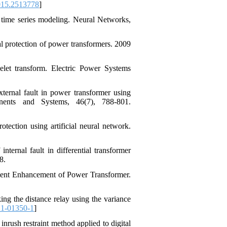
15.2513778
]
time series modeling. Neural Networks,
ial protection of power transformers. 2009
elet transform. Electric Power Systems
xternal fault in power transformer using
onents and Systems, 46(7), 788-801.
tection using artificial neural network.
ternal fault in differential transformer
8.
ment Enhancement of Power Transformer.
ng the distance relay using the variance
21-01350-1
]
rush restraint method applied to digital