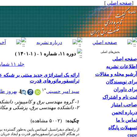
]
صفحه اصلی
[
بخش‌های اصلی
دوره ۱۱، شماره ۱ - ( ۱-۱۴۰۱ )
صفحه اصلی
جلد ۱۱ شماره ۱ صفحات ۶۹-۵۷
اطلاعات نشریه
آرشیو مجله و مقالات
ترانسفورماتورهای قدرت
برای نویسندگان
برای داوران
۱
*
بهروز ط
،
سید امیر حسینی
ثبت نام و اشتراک
۱- گروه مهندسی برق و کامپیوتر، دانشکده فنی مهندسی گلپایگان، دانشگاه صنعتی اصفهان، گلپایگان، ایران
صاحب امتیاز
۲- دانشکده مهندسی برق، پزشکی و مکاترونیک- دانشگاه آزاد اسلامی واحد قزوین- قزوین- ایران
درباره انجمن
تماس با ما
چکیده:
(۵۰۰۲ مشاهده)
تسهیلات پایگاه
از رله‌های دیفرانسیل امپدانس پایین به‌طور گسترده 
در هنگام کلیدزنی ترانسفورماتور قدرت و ایجاد جریا.
cope