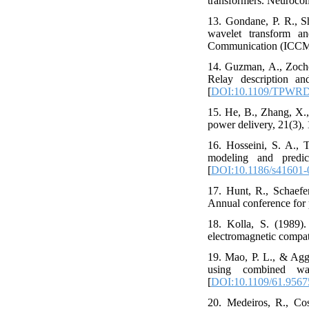
transformers. Neurocom
13. Gondane, P. R., S
wavelet transform a
Communication (ICCM
14. Guzman, A., Zochol
Relay description an
[
DOI:10.1109/TPWRD
15. He, B., Zhang, X.,
power delivery, 21(3),
16. Hosseini, S. A., 
modeling and predi
[
DOI:10.1186/s41601-
17. Hunt, R., Schaefer,
Annual conference for p
18. Kolla, S. (1989).
electromagnetic compati
19. Mao, P. L., & Agga
using combined wav
[
DOI:10.1109/61.9567
20. Medeiros, R., Cos