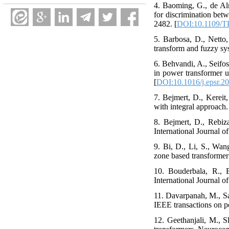
4. Baoming, G., de Al
for discrimination betw
2482. [
DOI:10.1109/
5. Barbosa, D., Netto,
transform and fuzzy sy
6. Behvandi, A., Seifos
in power transformer u
[
DOI:10.1016/j.epsr.2
7. Bejmert, D., Kereit
with integral approach.
8. Bejmert, D., Rebiza
International Journal o
9. Bi, D., Li, S., Wan
zone based transformer
10. Bouderbala, R., B
International Journal o
11. Davarpanah, M., Sa
IEEE transactions on p
12. Geethanjali, M., 