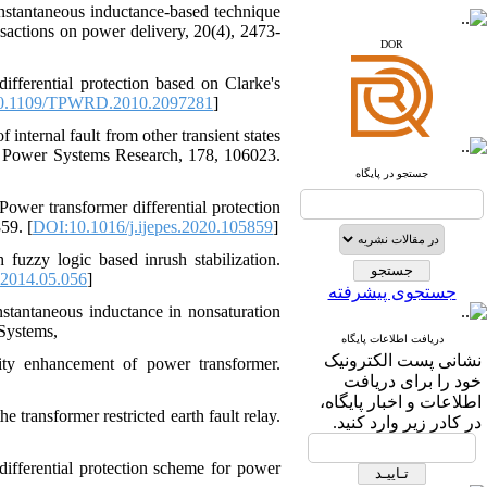
nstantaneous inductance-based technique
nsactions on power delivery, 20(4), 2473-
www.sid.ir
DOR
www.isc.gov.ir
fferential protection based on Clarke's
0.1109/TPWRD.2010.2097281
]
www.journals.msrt.ir
internal fault from other transient states
www.magiran.com
ic Power Systems Research, 178, 106023.
www.search.ricest.ac.ir
جستجو در پایگاه
www.nqpc.ir
ResearchGate
ower transformer differential protection
google scholar
59. [
DOI:10.1016/j.ijepes.2020.105859
]
 fuzzy logic based inrush stabilization.
.2014.05.056
]
جستجوی پیشرفته
stantaneous inductance in nonsaturation
 Systems,
دریافت اطلاعات پایگاه
نشانی پست الکترونیک
ility enhancement of power transformer.
خود را برای دریافت
اطلاعات و اخبار پایگاه،
transformer restricted earth fault relay.
در کادر زیر وارد کنید.
ifferential protection scheme for power