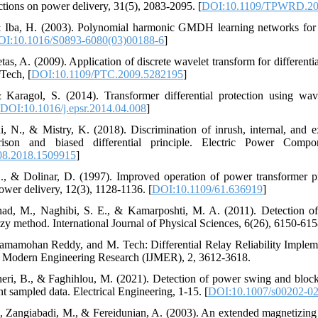
ctions on power delivery, 31(5), 2083-2095. [
DOI:10.1109/TPWRD.20
& Iba, H. (2003). Polynomial harmonic GMDH learning networks for 
I:10.1016/S0893-6080(03)00188-6
]
tas, A. (2009). Application of discrete wavelet transform for different
Tech, [
DOI:10.1109/PTC.2009.5282195
]
Karagol, S. (2014). Transformer differential protection using wav
DOI:10.1016/j.epsr.2014.04.008
]
i, N., & Mistry, K. (2018). Discrimination of inrush, internal, and e
ison and biased differential principle. Electric Power Comp
08.2018.1509915
]
 B., & Dolinar, D. (1997). Improved operation of power transformer pro
ower delivery, 12(3), 1128-1136. [
DOI:10.1109/61.636919
]
had, M., Naghibi, S. E., & Kamarposhti, M. A. (2011). Detection of in
zy method. International Journal of Physical Sciences, 6(26), 6150-615
Ramamohan Reddy, and M. Tech: Differential Relay Reliability Imple
of Modern Engineering Research (IJMER), 2, 3612-3618.
heri, B., & Faghihlou, M. (2021). Detection of power swing and blocki
nt sampled data. Electrical Engineering, 1-15. [
DOI:10.1007/s00202-0
 Zangiabadi, M., & Fereidunian, A. (2003). An extended magnetizing in