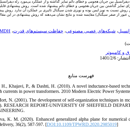
دیفرانسیل بین جریان هجومی و خطای دائم تمایز گذاشته و از عملکرد بی‌مورد رله دیفرانسیل
ای تمایز گذاشتن بین جریان هجومی و خطای دائم پیشنهاد شده است. روش پیشنهادی قاب
ن روش نسبت به نویز ایمن بوده و نویزی شدن سیگنال تاثیری بر عملکرد آن ندارد. روش پی
بور از صفر سیگنال) مقایسه شده و نتایج نشان می‌دهند که روش پیشنهادی در این مقاله
MDH.
،
حفاظت سیستم‌های قدرت
،
شبکه‌های عصبی مصنوعی
،
انسیل
ق و کامپیوتر
فهرست منابع
 H., Khajavi, P., & Dashti, H. (2010). A novel inductance-based techni
h currents in power transformers. 2010 Modern Electric Power Systems
Mort, N. (2001). The development of self-organization techniques in mo
MDH). RESEARCH REPORT-UNIVERSITY OF SHEFFIELD DE
INEERING.
va, K. M. (2020). Enhanced generalized alpha plane for numerical di
elivery, 36(2), 587-597. [
DOI:10.1109/TPWRD.2020.2985019
]