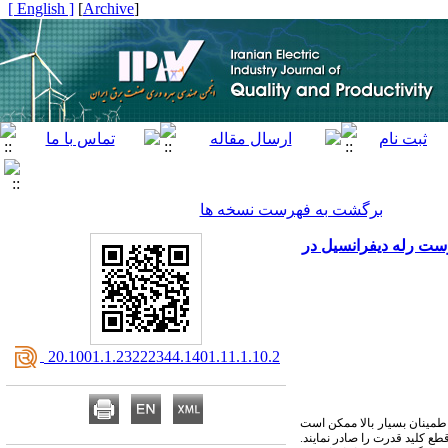
[ English ]
]
Archive
[
برگشت به فهرست نسخه ها
استراتژی جدید مبتنی بر شبکه عصبی
‎ 20.1001.1.23222344.1401.11.1.10.2
اطمینان بسیار بالا ممکن است
طع کلید قدرت را صادر نمایند