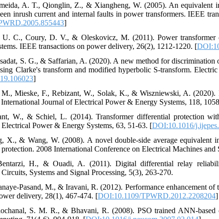
meida, A. T., Qionglin, Z., & Xiangheng, W. (2005). An equivalent i
een inrush current and internal faults in power transformers. IEEE tra
TPWRD.2005.855443
]
 U. C., Coury, D. V., & Oleskovicz, M. (2011). Power transformer di
stems. IEEE transactions on power delivery, 26(2), 1212-1220. [
DOI:1
sadat, S. G., & Saffarian, A. (2020). A new method for discrimination of 
sing Clarke's transform and modified hyperbolic S-transform. Electr
019.106023
]
, M., Mieske, F., Rebizant, W., Solak, K., & Wiszniewski, A. (2020). P
 International Journal of Electrical Power & Energy Systems, 118, 1058
nt, W., & Schiel, L. (2014). Transformer differential protection with
f Electrical Power & Energy Systems, 63, 51-63. [
DOI:10.1016/j.ijepes
g, X., & Wang, W. (2008). A novel double-side average equivalent in
 protection. 2008 International Conference on Electrical Machines and
entarzi, H., & Ouadi, A. (2011). Digital differential relay reliab
f Circuits, Systems and Signal Processing, 5(3), 263-270.
naye-Pasand, M., & Iravani, R. (2012). Performance enhancement of the 
ower delivery, 28(1), 467-474. [
DOI:10.1109/TPWRD.2012.2208204
]
Slochanal, S. M. R., & Bhavani, R. (2008). PSO trained ANN-based d