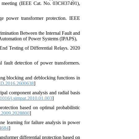
eral meeting (IEEE Cat. No. 03CH37491),
ge power transformer protection. IEEE
imination Between the Internal Fault and
d Automation of Power Systems (IPAPS),
End Testing of Differential Relays. 2020
fault detection of power transformers.
ng blocking and deblocking functions in
D.2016.2600638
]
cipal component analysis and radial basis
1016/j.simpat.2010.01.003
]
rotection based on optimal probabilistic
2009.2028800
]
e learning for failure analysis in power
04684
]
ansformer differential protection based on