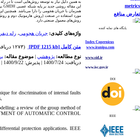
به همین دلیل نیاز به توسعه روش‌هایی است تا در رله 
metrics
بر
GMDH
این مقاله روشی جدید بر پایه شبکه عصبی
همزمان با جریان هجومی را دارا می‌باشد. همچنین ای
تعارض منافع
مورد استفاده در صنعت (روش هارمونیک دوم و روش ع
روش‌های معمول صنعتی دارد.
پایگاه های نمایه کننده
رله دیفر
،
جریان هجومی
واژه‌های کلیدی:
Index Copernicus
www.iranipa.com
(۱۲۷۳ دریافت)
[PDF 1215 kb]
متن کامل
www.sid.ir
بر
موضوع مقاله:
|
پژوهشي
نوع مطالعه:
دریافت: 1400/7/24 | پذیرش: 1400/9/22 | انتشار: 1401/2/6
www.isc.gov.ir
www.journals.msrt.ir
DOI
www.magiran.com
que for discrimination of internal faults
www.search.ricest.ac.ir
www.nqpc.ir
,
ResearchGate
delling: a review of the group method of
google scholar
PARTMENT OF AUTOMATIC CONTROL
IEEE
fferential protection applications. IEEE
Index Copernicus
www.iranipa.com