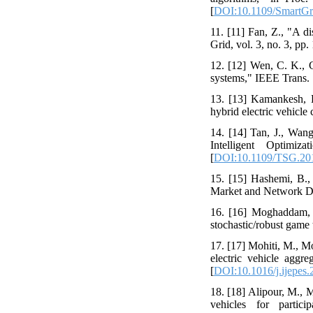
[
DOI:10.1109/SmartG
11. [11] Fan, Z., "A d
Grid, vol. 3, no. 3, pp
12. [12] Wen, C. K., C
systems," IEEE Trans. 
13. [13] Kamankesh, H
hybrid electric vehicl
14. [14] Tan, J., Wang
Intelligent Optim
[
DOI:10.1109/TSG.20
15. [15] Hashemi, B.
Market and Network Dri
16. [16] Moghaddam, S.
stochastic/robust game
17. [17] Mohiti, M., Mo
electric vehicle aggr
[
DOI:10.1016/j.ijepes
18. [18] Alipour, M., 
vehicles for partic