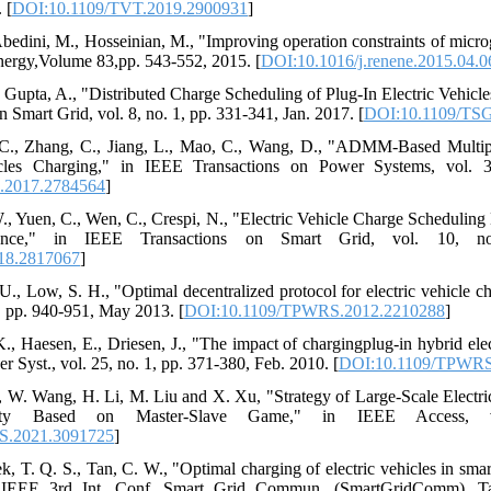
 [
DOI:10.1109/TVT.2019.2900931
]
Abedini, M., Hosseinian, M., "Improving operation constraints of mi
ergy,Volume 83,pp. 543-552, 2015. [
DOI:10.1016/j.renene.2015.04.0
, Gupta, A., "Distributed Charge Scheduling of Plug-In Electric Vehicl
 Smart Grid, vol. 8, no. 1, pp. 331-341, Jan. 2017. [
DOI:10.1109/TSG
, C., Zhang, C., Jiang, L., Mao, C., Wang, D., "ADMM-Based Multi
icles Charging," in IEEE Transactions on Power Systems, vol. 
.2017.2784564
]
W., Yuen, C., Wen, C., Crespi, N., "Electric Vehicle Charge Scheduli
nce," in IEEE Transactions on Smart Grid, vol. 10, n
18.2817067
]
 U., Low, S. H., "Optimal decentralized protocol for electric vehicle 
2, pp. 940-951, May 2013. [
DOI:10.1109/TPWRS.2012.2210288
]
, Haesen, E., Driesen, J., "The impact of chargingplug-in hybrid electr
 Syst., vol. 25, no. 1, pp. 371-380, Feb. 2010. [
DOI:10.1109/TPWRS
g, W. Wang, H. Li, M. Liu and X. Xu, "Strategy of Large-Scale Elect
icity Based on Master-Slave Game," in IEEE Access, 
S.2021.3091725
]
, T. Q. S., Tan, C. W., "Optimal charging of electric vehicles in smart
c. IEEE 3rd Int. Conf. Smart Grid Commun. (SmartGridComm), Ta