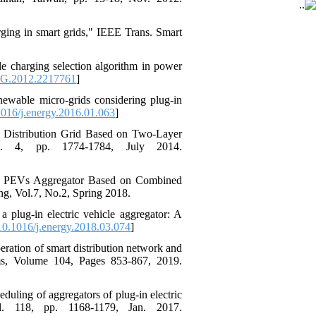
rging in smart grids," IEEE Trans. Smart
cle charging selection algorithm in power
SG.2012.2217761
]
newable micro-grids considering plug-in
016/j.energy.2016.01.063
]
ial Distribution Grid Based on Two-Layer
no. 4, pp. 1774-1784, July 2014.
for PEVs Aggregator Based on Combined
ng, Vol.7, No.2, Spring 2018.
 plug-in electric vehicle aggregator: A
0.1016/j.energy.2018.03.074
]
eration of smart distribution network and
tems, Volume 104, Pages 853-867, 2019.
uling of aggregators of plug-in electric
ol. 118, pp. 1168-1179, Jan. 2017.