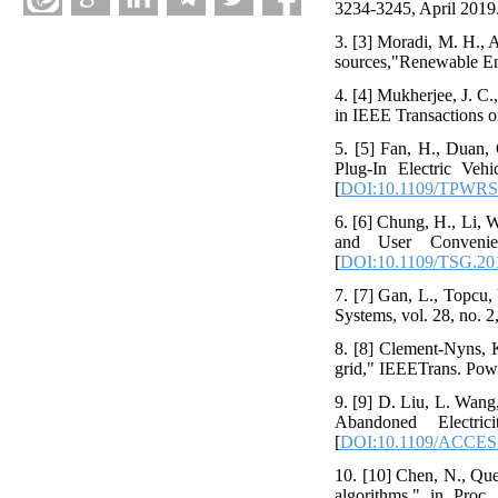
3234-3245, April 2019.
3. [3] Moradi, M. H., 
sources,"Renewable En
4. [4] Mukherjee, J. C.
in IEEE Transactions on
5. [5] Fan, H., Duan
Plug-In Electric Veh
[
DOI:10.1109/TPWRS
6. [6] Chung, H., Li, 
and User Convenie
[
DOI:10.1109/TSG.20
7. [7] Gan, L., Topcu,
Systems, vol. 28, no. 
8. [8] Clement-Nyns, K.
grid," IEEETrans. Power
9. [9] D. Liu, L. Wan
Abandoned Electr
[
DOI:10.1109/ACCES
10. [10] Chen, N., Quek
algorithms," in Pro