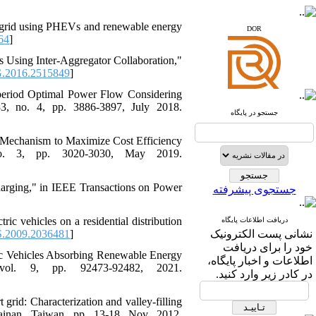
www.iranipa.com
www.sid.ir
crogrid using PHEVs and renewable energy
DOR
64
]
www.isc.gov.ir
es Using Inter-Aggregator Collaboration,"
www.journals.msrt.ir
.2016.2515849
]
www.magiran.com
period Optimal Power Flow Considering
33, no. 4, pp. 3886-3897, July 2018.
www.search.ricest.ac.ir
جستجو در پایگاه
www.nqpc.ir
ResearchGate
ng Mechanism to Maximize Cost Efficiency
google scholar
o. 3, pp. 3020-3030, May 2019.
charging," in IEEE Transactions on Power
جستجوی پیشرفته
ic vehicles on a residential distribution
دریافت اطلاعات پایگاه
.2009.2036481
]
نشانی پست الکترونیک
خود را برای دریافت
ric Vehicles Absorbing Renewable Energy
اطلاعات و اخبار پایگاه،
vol. 9, pp. 92473-92482, 2021.
در کادر زیر وارد کنید.
 grid: Characterization and valley-filling
inan, Taiwan, pp. 13-18, Nov. 2012.