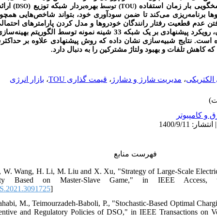
سخگویی بار زمان استفاده
بهره‌بردار شبکه توزیع (
ارائه
DSO
) توسط
TOU
روها برنامه‌ریزی می‌کند تا ضمن سودآوری خود، بتواند شاخص‌هایی همچون
فتن عدم قطعیت رفتار رانندگان خودروها و مدل کردن پارامترهای احتما
ن
رویکرد پیشنهادی بر یک شبکه 33 شینه نمونه توسط الگوریتم
 است. نتایج
شبیه‌سازی نشان داده که روش پیشنهادی علاوه بر حداکثر،
ه کاهش تلفات و بهبود ولتاژ مشترکین را به دنبال دارد
بازار انرژی
،
قیمت گذاری TOU
،
مدیریت شارژ و دشارژ
،
 الکتریکی
ق و کامپیوتر
فهرست منابع
g, W. Wang, H. Li, M. Liu and X. Xu, "Strategy of Large-Scale Elect
icity Based on Master-Slave Game," in IEEE Access, 
S.2021.3091725
]
ahabi, M., Teimourzadeh-Baboli, P., "Stochastic-Based Optimal Chargin
ntive and Regulatory Policies of DSO," in IEEE Transactions on Veh