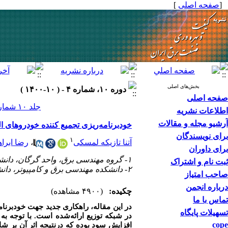
]
صفحه اصلی
[
بخش‌های اصلی
دوره ۱۰، شماره ۴ - ( ۱۰-۱۴۰۰ )
صفحه اصلی
جلد ۱۰ شماره ۴ صفحات ۴۶-۳۸
اطلاعات نشریه
آرشیو مجله و مقالات
خودبرنامه‌ریزی تجمیع کننده خودروها TOU
برای نویسندگان
۱
رضا ابرا
،
آتنا تازیکه لمسکی
برای داوران
۱- گروه مهندسی برق، واحد گرگان، دانشگاه آزاد اسلامی، گرگان، ایران
ثبت نام و اشتراک
۲- دانشکده مهندسی برق و کامپیوتر، دانشگاه علم و فناوری مازندران، بهشهر، ایران
صاحب امتیاز
درباره انجمن
چکیده:
(۴۹۰۰ مشاهده)
تماس با ما
در این مقاله، راهکاری جدید جهت خودبرنام
تسهیلات پایگاه
در شبکه توزیع ارائه‌شده است. با توجه ب
cope
افزایش سود بوده که درنتیجه اثر آن بر،