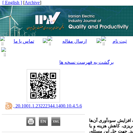
[ English ]
]
Archive
[
برگشت به فهرست نسخه ها
‎ 20.1001.1.23222344.1400.10.4.5.6
 افزایش سودآوری آن‌ها
ریزی، کاهش هزینه و یا
شد. جهت حل این مسئله