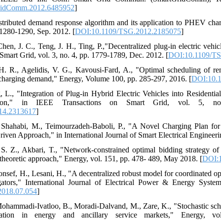
ridComm.2012.6485952
]
istributed demand response algorithm and its application to PHEV cha
. 1280-1290, Sep. 2012. [
DOI:10.1109/TSG.2012.2185075
]
hen, J. C., Teng, J. H., Ting, P.,"Decentralized plug-in electric vehi
Smart Grid, vol. 3, no. 4, pp. 1779-1789, Dec. 2012. [
DOI:10.1109/T
. R., Agelidis, V. G., Kavousi-Fard, A., "Optimal scheduling of re
e charging demand," Energy, Volume 100, pp. 285-297, 2016. [
DOI:10.1
, L., "Integration of Plug-in Hybrid Electric Vehicles into Resident
ization," in IEEE Transactions on Smart Grid, vol. 5, 
14.2313617
]
, Shahabi, M., Teimourzadeh-Baboli, P., "A Novel Charging Plan 
ven Approach," in International Journal of Smart Electrical Engineeri
 Z., Akbari, T., "Network-constrained optimal bidding strategy of a
 theoretic approach," Energy, vol. 151, pp. 478- 489, May 2018. [
DOI:1
nsef, H., Lesani, H., "A decentralized robust model for coordinated op
egators," International Journal of Electrical Power & Energy Sys
.2018.07.054
]
Mohammadi-Ivatloo, B., Moradi-Dalvand, M., Zare, K., "Stochastic sched
ipation in energy and ancillary service markets," Energy, v