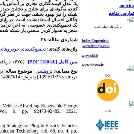
یک مدل قیمت‌گذاری تجاری بر اساس پا (
metrics
کننده به‌گونه‌ای برای شارژ و دشارژ خود
تعارض منافع
شبکه را نیز بهبود بخشد. جهت در نظر گر
چگالی احتمال استفاده‌شده است. در پایا،
یک
تجمیع‌کننده‌ی خصوصی
به اجرا
درآمده
پایگاه های نمایه کننده
منجر به هموار کردن منحنی بار شبکه شده ک.
Index Copernicus
شماره‌ی مقاله: ۳۸
www.iranipa.com
واژه‌های کلیدی:
تجمیع‌کننده‌ی خودروهای
www.sid.ir
(۱۴۳۵ دریافت)
[PDF 1180 kb]
متن کامل
www.isc.gov.ir
بر
موضوع مقاله:
|
پژوهشي
نوع مطالعه:
www.journals.msrt.ir
DOI
دریافت: 1399/11/25 | پذیرش: 1400/9/14 | انتشار: 1400/9/11
www.magiran.com
www.search.ricest.ac.ir
www.nqpc.ir
ResearchGate
google scholar
ric Vehicles Absorbing Renewable Energy
vol. 9, pp. 92473-92482, 2021.
IEEE
g Strategy for Plug-In Electric Vehicles
Index Copernicus
icular Technology, vol. 68, no. 4, pp.