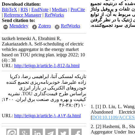
) ‌شده که درنتیجه تجمیع
Download citation:
 تلفات و پروفیل ولتاژ
BibTeX
|
RIS
|
EndNote
|
Medlars
|
ProCite
لی
مربوط به آن، از توابع
|
Reference Manager
|
RefWorks
 بهینه‌سازی ژنتیک با در نظر گرفتن
Send citation to:
‌سازی سود تجمیع‌کننده
Mendeley
Zotero
RefWorks
tazikeh lemeski A, Ebrahimi R,
Zakariazadeh A. Self-scheduling of electric
vehicles aggregator in the energy market
based on TOU pricing plan. ieijqp 2022; 10
(4) : 38
URL:
http://ieijqp.ir/article-1-812-fa.html
تازیکه لمسکی آتنا، ابراهیمی رضا، ذکریا
زاده علیرضا. خودبرنامه‌ریزی تجمیع کننده
خودروهای الکتریکی در بازار انرژی
براساس طرح قیمت‌گذاری TOU. نشریه
کیفیت و بهره وری صنعت برق ایران. ۱۴۰۰;
۱۰ (۴) :۳۸-۴۶
1. [1] D. Liu, L. Wan
Abandoned Electr
URL:
http://ieijqp.ir/article-۱-۸۱۲-fa.html
[
DOI:10.1109/ACCES
2. [2] Hashemi, B., Sh
Aggregator Under Ince