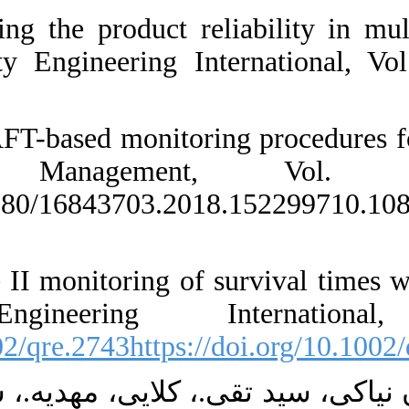
3. [3] Asadzade
service operati
[
DOI:10.1002/q
4. [4] Asadzadeh
Technolo
2020.10.1080/1
[
]
5. [5] Keshavarz
Quality an
[
DOI:10.1002/qre
۶. [۶] ایی تغییر