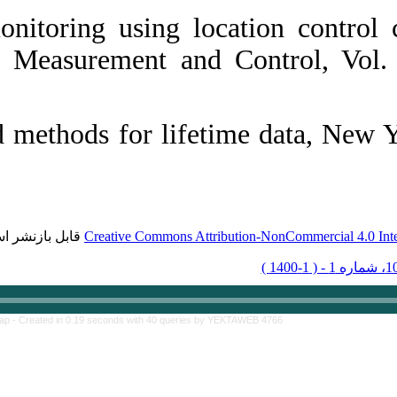
15. [15] Riaz, 
functions", Tra
[
DOI:10.1177/
16. [16] Lawless
2003. [
DOI:10.
ت به فهرست نسخه ها