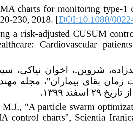
11. [11] Xu, S.
Journal of Quali
12. [12] Rafiei
NSGA-II approa
[
DOI:10.24200/
۱۳. [۱۳] نمودار
ت آماده انتشار
14. [14] Niaki,
and economic-st
2011. [
DOI:10.1