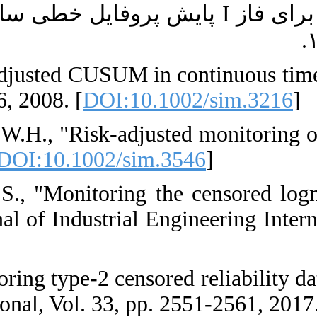
ی چندمرحله‌ای برای فاز
7. [7] Biswas, P
Statistics in Me
8. [8] Sego, L.H
in Medicine, Vol
9. [9] Goodarzi
three-stage proc
2017. [
DOI:10.1
10. [10] Asadzad
Quality and Reli