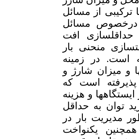
رکیبی از مسائل
ر­خصوص مسائل
اقل­سازی افت
ازی منحنی بار
ست. در زمینه
و میزان شارژ و
رفته است که
تگاه­ها و هزینه
وان به حداقل
مدیریت بار در
ین یکنواخت