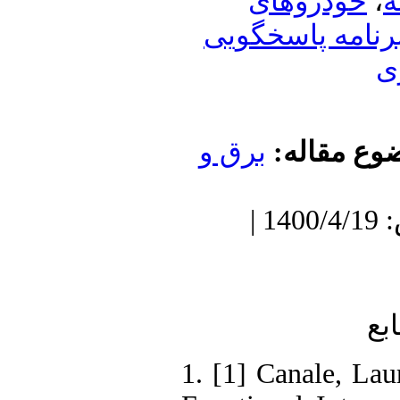
ودروهای
مه پاسخگویی
 مقاله
برق و
دریافت: 1399/7/28 | پذیرش: 1400/4/19 |
1. [1] Canale, 