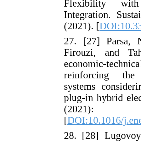
Flexibilit
Integration. Su
(2021). [
DOI:1
27. [27] Pars
Firouzi, and
economic-t
reinforcing t
systems consid
plug-in hybrid 
(2021
[
DOI:10.1016/j
28. [28] Lugov