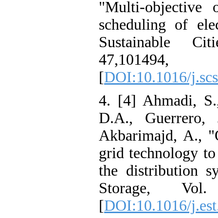
"Multi-objecti
scheduling of e
Sustainable 
47,10
[
DOI:10.1016/j
4. [4] Ahmadi,
D.A., Guerrer
Akbarimajd, A.
grid technology
the distributi
Storage, V
[
DOI:10.1016/j