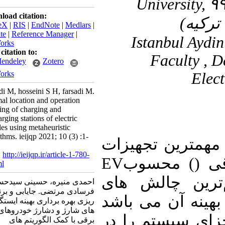
University
Download citation:
BibTeX
|
RIS
|
EndNote
|
Medlars
|
ProCite
|
Reference Manager
|
۳- Istanbul
RefWorks
Send citation to:
Faculty 
Mendeley
Zotero
RefWorks
E
ahmadi M, hosseini S H, farsadi M.
Optimal location and operation
planning of charging and
discharging stations of electric
vehicles using metaheuristic
algorithms. ieijqp 2021; 10 (3) :1-
مترین تجهیزات
13
URL:
http://ieijqp.ir/article-1-780-
EV
) محسوب
ی
fa.html
ین چالش های
احمدی منیره، حسینی سیدحسین،
فرسادی مرتضی. جایابی و برنامه
نه آن می باشد
ریزی بهره برداری بهینه ایستگاه
های شارژ و دشارژ خودروهای
ای سیستم را در
برقی با کمک الگوریتم های