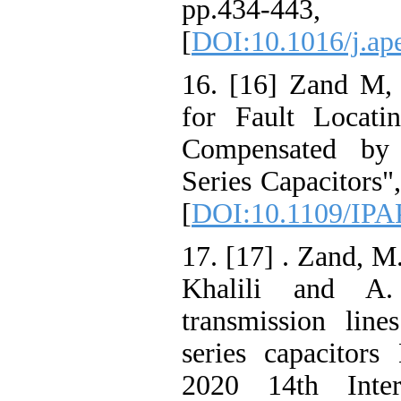
pp.43
[
DOI:10.1016/j
16. [16] Zand 
for Fault Loc
Compensated b
Series Capacit
[
DOI:10.1109/
17. [17] . Zand
Khalili and 
transmission li
series capacit
2020 14th In