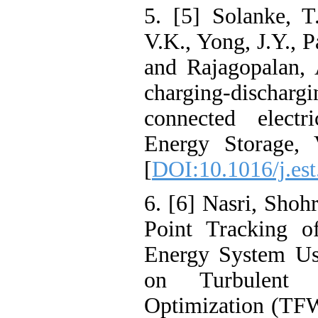
5. [5] Solanke
V.K., Yong, J.Y.
and Rajagopala
charging-dis
connected ele
Energy Storag
[
DOI:10.1016/j
6. [6] Nasri, 
Point Trackin
Energy System
on Turbule
Optimization (