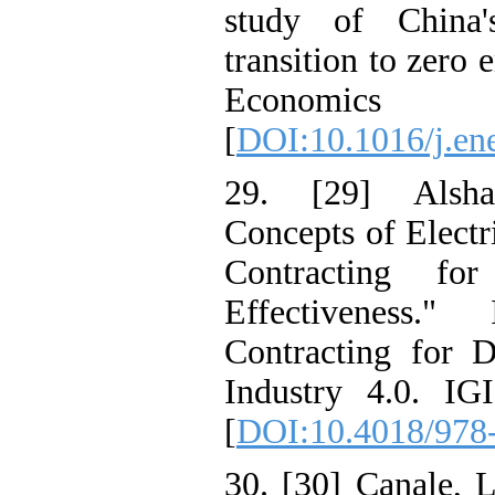
study of Chin
transition to z
Economic
[
DOI:10.1016/j
29. [29] Als
Concepts of El
Contracting 
Effectivenes
Contracting fo
Industry 4.0.
[
DOI:10.4018/
30. [30] Canal