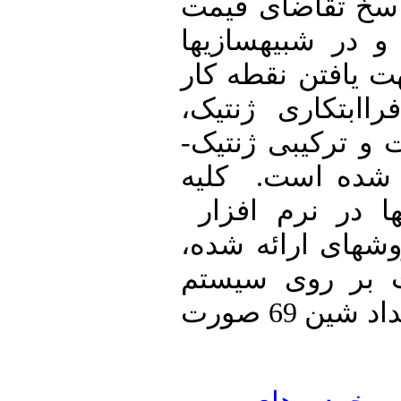
خ تقاضای قیمت
 شبیه­سازی­ها
افتن نقطه کار
ابتکاری ژنتیک
و ترکیبی ژنتیک
ده است. کلیه
 در نرم افزار
­های ارائه شده
 روی سیستم
با تعداد شین 69 صورت