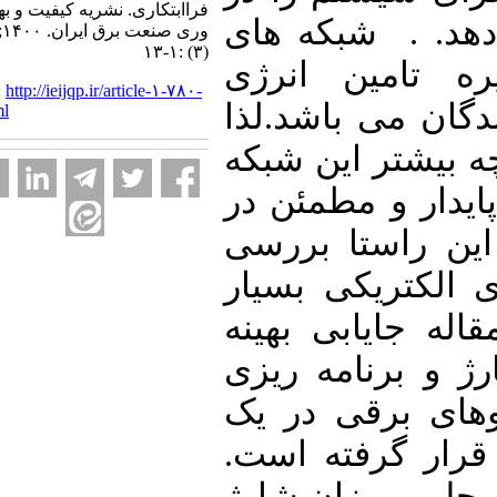
فراابتکاری. نشریه کیفیت و بهره
. . شبکه های
وری صنعت برق ایران. ۱۴۰۰; ۱۰
(۳) :۱-۱۳
 تامین انرژی
URL:
http://ieijqp.ir/article-۱-۷۸۰-
ن می باشد.لذا
fa.html
یشتر این شبکه
دار و مطمئن در
 راستا بررسی
کتریکی بسیار
 جایابی بهینه
و برنامه ریزی
ی برقی در یک
ار گرفته است
ل و میزان شارژ