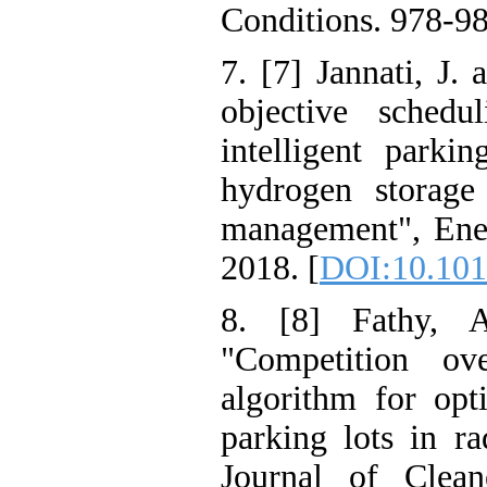
Conditions. 97
7. [7] Jannati,
objective sche
intelligent pa
hydrogen stor
management", E
2018. [
DOI:10.1
8. [8] Fathy
"Competition 
algorithm for 
parking lots in
Journal of Cl