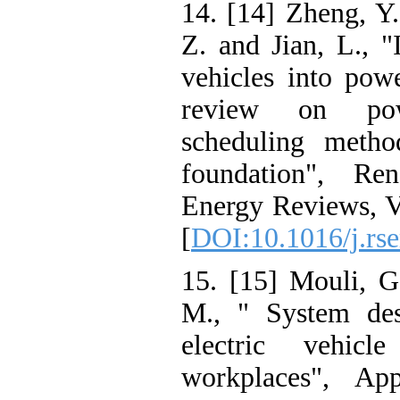
14. [14] Zheng,
Z. and Jian, L.
vehicles into 
review on p
scheduling me
foundation", 
Energy Reviews
[
DOI:10.1016/j.
15. [15] Mouli
M., " System 
electric veh
workplaces", 