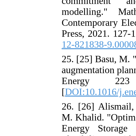
commitment
modelling." 
Contemporary E
Press, 2021. 12
12-821838-9.0
25. [25] Basu, 
augmentation pl
Energy 2
[
DOI:10.1016/j
26. [26] Alisma
M. Khalid. "Op
Energy Stora