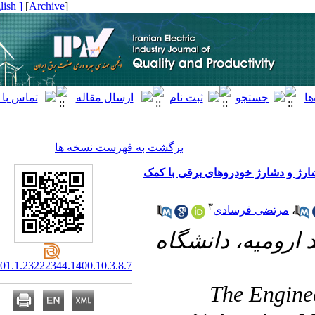
[ English ]
]
Archive
[
برگشت به فهرست نسخه ها
و دشارژ خودروهای برقی با کمک
۳
رتضی فرسادی
۱- ه، دانشگاه
20.1001.1.23222344.1400.10.3.8.7
۲- The E