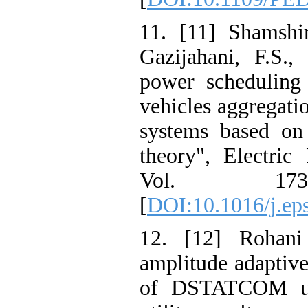
11. [11] Shams
Gazijahani, F.
power scheduli
vehicles aggre
systems based 
theory", Elect
Vol. 173
[
DOI:10.1016/j
12. [12] Roha
amplitude adapt
of DSTATCOM u