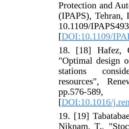
Protection and
(IPAPS), Tehran
10.1109/IPAPS
[
DOI:10.1109/
18. [18] Hafe
"Optimal design
stations con
resources", R
pp.57
[
DOI:10.1016/j
19. [19] Tabata
Niknam, T., "S