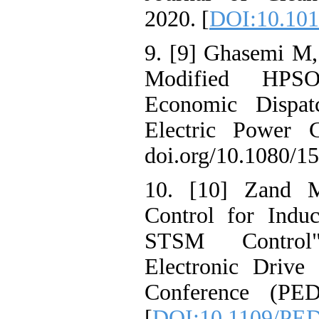
2020. [
DOI:10.1
9. [9] Ghasemi 
Modified H
Economic Disp
Electric Pow
doi.org/10.108
10. [10] Zan
Control for I
STSM Contr
Electronic Dr
Conference (
[
DOI:10.1109/