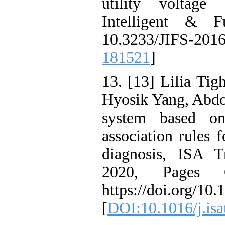
utility volta
Intelligent 
10.3233/JIFS
181521
]
13. [13] Lilia 
Hyosik Yang, Ab
system based
association rul
diagnosis, IS
2020, Pages
https://doi.org/
[
DOI:10.1016/j.