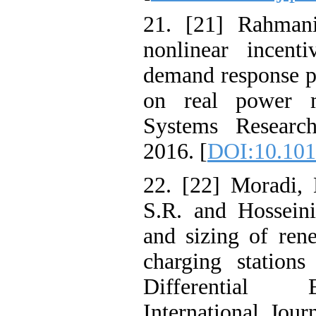
21. [21] Rahm
nonlinear ince
demand respons
on real power
Systems Resea
2016. [
DOI:10.1
22. [22] Morad
S.R. and Hosse
and sizing of 
charging stati
Differentia
International 