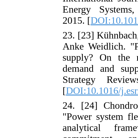
Energy System
2015. [
DOI:10.1
23. [23] Kühnb
Anke Weidlich.
supply? On the
demand and s
Strategy Rev
[
DOI:10.1016/j
24. [24] Chond
"Power system 
analytical 