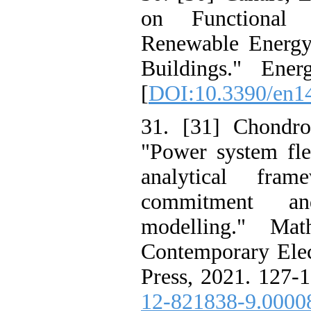
on Functiona
Renewable Ene
Buildings." E
[
DOI:10.3390/
31. [31] Chond
"Power system 
analytical 
commitment
modelling." 
Contemporary E
Press, 2021. 12
12-821838-9.0