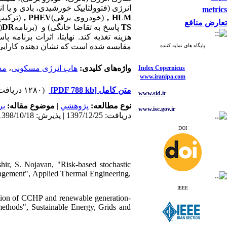
انرژی ‏‏(فتوولتاییک خورشیدی، بادی و یا 
metrics
‏ ‏‏(ترک
,
‏ ‏
PHEV
‏ (خودروی برقی)‏
,
‏ ‏
HLM
تعارض منافع
م
DR
‏ (برنامه
پاسخ به تقاضا خانگی) و ‏
TS
هزینه ‏تغذیه کند. نهایتا، اثرات برنا
مقایسه شده ‏است که نشان دهنده کارا.
پایگاه های نمایه کننده
Index Copernicus
مد
،
هاب انرژی مسکونی
واژه‌های کلیدی:
www.iranipa.com
www.sid.ir
(۱۲۸۰ دریافت)
[PDF 788 kb]
متن کامل
www.isc.gov.ir
بر
موضوع مقاله:
|
پژوهشي
نوع مطالعه:
دریافت: 1397/12/25 | پذیرش: 1398/10/18 | انتشار: 1398/11/12
www.journals.msrt.ir
DOI
www.magiran.com
www.search.ricest.ac.ir
www.nqpc.ir
ir, S. Nojavan, "Risk-based stochastic
ResearchGate
nagement", Applied Thermal Engineering,
google scholar
IEEE
ation of CCHP and renewable generation-
methods", Sustainable Energy, Grids and
Index Copernicus
www.iranipa.com