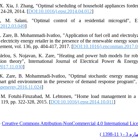
 X. Xia, J. Zhang, "Optimal scheduling of household appliances ford
 24-28, 2014. [
DOI:10.1016/j.epsr.2014.04.012
]
t, M. Salani, "Optimal control of a residential microgrid", 
.2012.03.049
]
. Zare, B. Mohammadi-Ivatloo, "Application of fuel cell and electroly
ectricity energy retailer in the presence of the renewable energy sourc
ment, vol. 136, pp. 404-417, 2017. [
DOI:10.1016/j.enconman.2017.0
alelou, S. Nojavan, K. Zare, "Heating and power hub models for rob
sion theory", International Journal of Electrical Power & Energ
2017.11.030
]
K. Zare, B. Mohammadi-Ivatloo, "Optimal stochastic energy managem
mart grid environment in the presence of demand response program",
apenergy.2016.11.024
]
 M. Fotuhi-Firuzabad, M. Lehtonen, "Home load management in a re
 119, pp. 322-328, 2015. [
DOI:10.1016/j.epsr.2014.10.011
]
.
Creative Commons Attribution-NonCommercial 4.0 International Lic