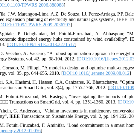
I:10.1109/TPWRS.2006.888988
]
ila, J.W. Marangon-Lima, A.Z. De Souza, I.J. Perez-Arriaga, P.P. Bales
ted expansion planning of electricity and natural gas systems', IEEE T
DOI:10.1109/TPWRS.2009.2036797
]
ghtaie, P. Dehghanian, M. Fotuhi-Firuzabad, A. Abbaspour, "Mul-
economic dispatchof energy hubs constrained by wind availability", 
13. [
DOI:10.1109/TSTE.2013.2271517
]
.D. Vecchio, A. Vaccaro, "A robust optimization approach to energyh
rgy Systems, vol. 42, pp. 98-104, 2012. [
DOI:10.1016/j.ijepes.2012.0
V. Corrado, M. Filippi, "A model to design and optimize multi-energysy
gy, vol. 35, pp. 644-655, 2010. [
DOI:10.1016/j.renene.2009.08.012
]
i, S.A. Hashmi, H. Hassen, C.A. Canizares, K. Bhattacharya, "Optimal
nsactions on Smart Grid, vol. 3(4), pp. 1755-1766, 2012. [
DOI:10.110
M. Fotuhi-Firuzabad, M. Rastegar, "Investigating the impacts of pl
 IEEE Transactions on SmartGrid, vol. 4, pp. 1351-1360, 2013. [
DOI:10
. Ahcin, G. Andersson, "Valuing investments in multienergy conver-s
nty", IEEE Transactions on Sustainable Energy, vol. 2, pp. 194-202, 20
 M. Fotuhi-Firuzabad, F. Aminifar, "Load commitment in a smart hom
apenergy.2012.01.056
]