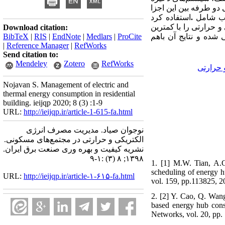
 دو طرفه بین این اجزا
استفاده ‏کرد
.
ب شامل ‏
 و حرارتی را با کمترین
Download citation:
BibTeX
|
RIS
|
EndNote
|
Medlars
|
ProCite
 شده و نتایج آن باهم
|
Reference Manager
|
RefWorks
Send citation to:
Mendeley
Zotero
RefWorks
 حرارتی
Nojavan S. Management of electric and
thermal energy consumption in residential
building. ieijqp 2020; 8 (3) :1-9
URL:
http://ieijqp.ir/article-1-615-fa.html
نوجوان صیاد. مدیریت مصرف انرژی
الکتریکی و حرارتی در مجتمع‌های مسکونی.
نشریه کیفیت و بهره وری صنعت برق ایران.
۱۳۹۸; ۸ (۳) :۱-۹
1. [1] M.W. Tian, A.G
scheduling of energy 
URL:
http://ieijqp.ir/article-۱-۶۱۵-fa.html
vol. 159, pp.113825, 2
2. [2] Y. Cao, Q. Wang
based energy hub cons
Networks, vol. 20, pp.