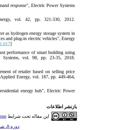
emand response", Electric Power Systems
Energy, vol. 42, pp. 321-330, 2012.
zer as hydrogen energy storage system in
es and plug-in electric vehicles", Energy
1.017
]
ust performance of smart building using
y Systems, vol. 98, pp. 23-35, 2018.
ent of retailer based on selling price
 Applied Energy, vol. 187, pp. 449-464,
sidential energy hub", Electric Power
بازنشر اطلاعات
ense
این مقاله تحت شرایط
دوره 8، شماره 3 - ( 11-1398 )