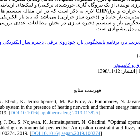
انرژی تولیدی از یک نیروگاه گازی ‏خورشیدی ترکیبی) و لینک‌های ارتباطی
‏ لازم به ذکر است که در این مقاله سیستم ها
CHP
یب حرارت و برق)‏
(دیریت ‏بار خانه) و ‏
‏ (ذخیره ساز ‏حرارتی) می
باشد که باید بار الکتریکی
مه پاسخگویی بار و سیستم ذخیره سازی ‏در بخش مطالعات عددی بررسی
یی مدل پیشنهادی است
ذخیره ساز الکتریکی و
،
خودروی ‌برقی
،
برنامه پاسخگویی بار
،
یریت بار
ق و کامپیوتر
فهرست منابع
. Ebadi, K. Jermsittiparsert, M. Kadyrov, A. Ponomarev, N. Javansh
hub system in the presence of heating network and thermal energy ma
019. [
DOI:10.1016/j.applthermaleng.2019.113825
]
, J. Du, S. Nojavan, K. Jermsittiparsert, N. Ghadimi, "Optimal oper
idering environmental perspective: An epsilon constraint and fuzzy 
 100274, 2019. [
DOI:10.1016/j.segan.2019.100274
]