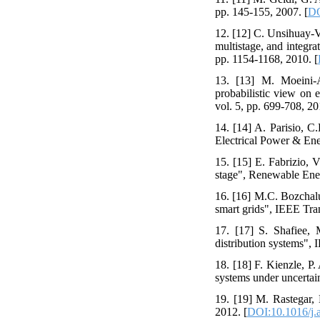
pp. 145-155, 2007. [
DO
12. [12] C. Unsihuay-V
multistage, and integra
pp. 1154-1168, 2010. [
13. [13] M. Moeini-A
probabilistic view on 
vol. 5, pp. 699-708, 20
14. [14] A. Parisio, C
Electrical Power & Ene
15. [15] E. Fabrizio, 
stage", Renewable Ener
16. [16] M.C. Bozchalu
smart grids", IEEE Tra
17. [17] S. Shafiee, 
distribution systems",
18. [18] F. Kienzle, P
systems under uncertai
19. [19] M. Rastegar,
2012. [
DOI:10.1016/j.