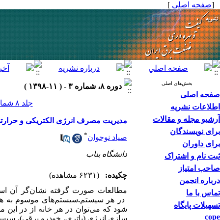
]
صفحه اصلی
[
بخش‌های اصلی
دوره ۸، شماره ۳ - ( ۱۱-۱۳۹۸ )
صفحه اصلی
جلد ۸ شماره ۳ صفحات ۹-۱
اطلاعات نشریه
آرشیو مجله و مقالات
مدیریت مصرف انرژی الکتریکی و حرارت
برای نویسندگان
*
صیاد نوجوان
برای داوران
دانشگاه بناب
ثبت نام و اشتراک
صاحب امتیاز
چکیده:
(۶۲۳۱ مشاهده)
درباره انجمن
مطالعات صورت گرفته نشان‌گر آن اس
تماس با ما
‏سیستم‌های موسوم به ها
.
‏ در هر سیستم
تسهیلات پایگاه
شود که می‌توان در هر خانه از
‏ در ‏این
cope
سازی انرژی (باتری، خودرو برقی)، سیستم