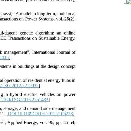
trassi, "A model to long-term, multiarea,
ransactions on Power Systems, vol. 25(2),
tiagent genetic algorithm: an online
IEEE Transactions on Sustainable Energy,
ub management", International Journal of
3.015
]
stems in buildings at the design concept
 operation of residential energy hubs in
9/TSG.2012.2212032
]
ug-in hybrid electric vehicles on power
.1109/TSG.2013.2251483
]
ion, storage, and demand-side management
11. [
DOI:10.1109/TSTE.2011.2106228
]
e", Applied Energy, vol. 96, pp. 45-54,