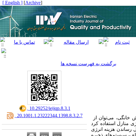
[ English ]
]
Archive
[
برگشت به فهرست نسخه ها
‎ 10.29252/ieijqp.8.3.1
‎ 20.1001.1.23222344.1398.8.3.2.7
‎ ‎
 خانگی، می‌توان از
ژی منازل استفاده کرد
ل رساندن هزینه انرژی
ف، سیستم‌های ذخیره