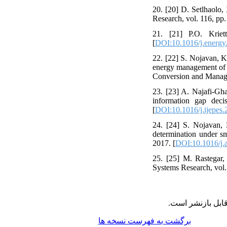
20. [20] D. Setlhaolo,
Research, vol. 116, pp.
21. [21] P.O. Kriet
[
DOI:10.1016/j.energy
22. [22] S. Nojavan, K
energy management of el
Conversion and Manage
23. [23] A. Najafi-Gh
information gap deci
[
DOI:10.1016/j.ijepes.
24. [24] S. Nojavan, 
determination under s
2017. [
DOI:10.1016/j.
25. [25] M. Rastegar,
Systems Research, vol.
قابل بازنشر است
برگشت به فهرست نسخه ها