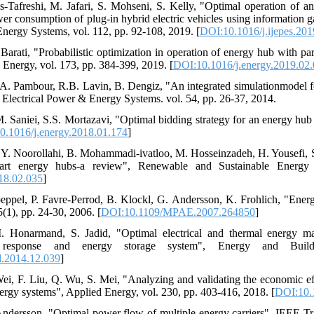
Tafreshi, M. Jafari, S. Mohseni, S. Kelly, "Optimal operation of an
er consumption of plug-in hybrid electric vehicles using information ga
Energy Systems, vol. 112, pp. 92-108, 2019. [
DOI:10.1016/j.ijepes.201
Barati, "Probabilistic optimization in operation of energy hub with pa
Energy, vol. 173, pp. 384-399, 2019. [
DOI:10.1016/j.energy.2019.02
.A. Pambour, R.B. Lavin, B. Dengiz, "An integrated simulationmodel for
f Electrical Power & Energy Systems. vol. 54, pp. 26-37, 2014.
M. Saniei, S.S. Mortazavi, "Optimal bidding strategy for an energy hub
0.1016/j.energy.2018.01.174
]
Y. Noorollahi, B. Mohammadi-ivatloo, M. Hosseinzadeh, H. Yousefi, 
rt energy hubs-a review", Renewable and Sustainable Energy 
018.02.035
]
eppel, P. Favre-Perrod, B. Klockl, G. Andersson, K. Frohlich, "Ener
(1), pp. 24-30, 2006. [
DOI:10.1109/MPAE.2007.264850
]
. Honarmand, S. Jadid, "Optimal electrical and thermal energy ma
d response and energy storage system", Energy and Buil
d.2014.12.039
]
ei, F. Liu, Q. Wu, S. Mei, "Analyzing and validating the economic ef
nergy systems", Applied Energy, vol. 230, pp. 403-416, 2018. [
DOI:10.1
Andersson, "Optimal power flow of multiple energy carriers", IEEE Tr