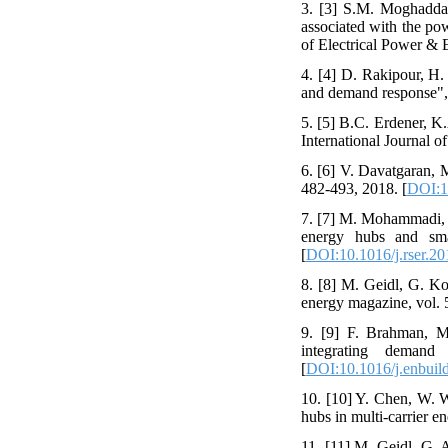
3. [3] S.M. Moghaddas-
associated with the pow
of Electrical Power & 
4. [4] D. Rakipour, H. 
and demand response", 
5. [5] B.C. Erdener, K
International Journal o
6. [6] V. Davatgaran, 
482-493, 2018. [
DOI:1
7. [7] M. Mohammadi, 
energy hubs and sma
[
DOI:10.1016/j.rser.2
8. [8] M. Geidl, G. Ko
energy magazine, vol. 5
9. [9] F. Brahman, M
integrating deman
[
DOI:10.1016/j.enbuil
10. [10] Y. Chen, W. W
hubs in multi-carrier e
11. [11] M. Geidl, G. 