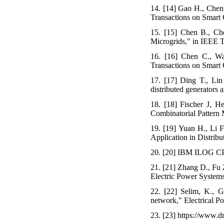
14. [14] Gao H., Chen 
Transactions on Smart 
15. [15] Chen B., Che
Microgrids," in IEEE T
16. [16] Chen C., Wan
Transactions on Smart 
17. [17] Ding T., Lin 
distributed generators 
18. [18] Fischer J, 
Combinatorial Pattern 
19. [19] Yuan H., Li 
Application in Distrib
20. [20] IBM ILOG 
21. [21] Zhang D., Fu 
Electric Power Systems
22. [22] Selim, K., Go
network," Electrical Po
23. [23] https://www.