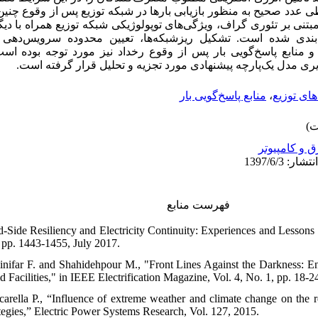
ی عدد صحیح به منظور بازیابی بارها در شبکه توزیع پس از وقوع چنین 
ی مبتنی بر تئوری گراف، ویژگی‌های توپولوژیکی شبکه توزیع همراه با دی
‌بندی شده است
تشکیل ریزشبکه‌ها، تعیین محدوده سرویس‌دهی آن
ده و منابع پاسخ‌گویی بار پس از وقوع رخداد نیز مورد توجه بوده اس
.
ذیری مدل یک‌پارچه پیشنهادی مورد تجزیه و تحلیل قرار گرفته است
منابع پاسخ‌گویی بار
،
های توزیع
ق و کامپیوتر
فهرست منابع
-Side Resiliency and Electricity Continuity: Experiences and Lessons 
 pp. 1443-1455, July 2017.
nifar F. and Shahidehpour M., "Front Lines Against the Darkness: Enh
 Facilities," in IEEE Electrification Magazine, Vol. 4, No. 1, pp. 18-
carella P., “Influence of extreme weather and climate change on the 
ategies,” Electric Power Systems Research, Vol. 127, 2015.