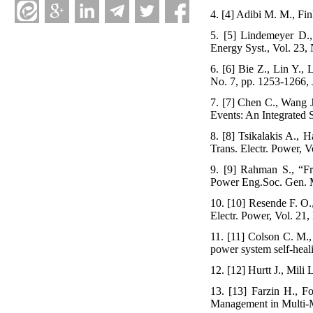
4. [4] Adibi M. M., Fi
5. [5] Lindemeyer D.,
Energy Syst., Vol. 23,
6. [6] Bie Z., Lin Y.,
No. 7, pp. 1253-1266, 
7. [7] Chen C., Wang J
Events: An Integrated 
8. [8] Tsikalakis A., H
Trans. Electr. Power, 
9. [9] Rahman S., “Fr
Power Eng.Soc. Gen. M
10. [10] Resende F. O.,
Electr. Power, Vol. 21
11. [11] Colson C. M.,
power system self-heali
12. [12] Hurtt J., Mili
13. [13] Farzin H., F
Management in Multi-Mi