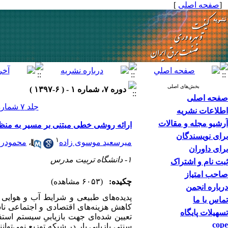
]
صفحه اصلی
[
بخش‌های اصلی
دوره ۷، شماره ۱ - ( ۶-۱۳۹۷ )
صفحه اصلی
جلد ۷ شماره ۱ صفحات ۴۴-۳۵
اطلاعات نشریه
آرشیو مجله و مقالات
ارائه روشی خطی مبتنی بر مسیر به منظور
برای نویسندگان
۱
محمودرض
،
میرسعید موسوی زاده
برای داوران
۱- دانشگاه تربیت مدرس
ثبت نام و اشتراک
صاحب امتیاز
چکیده:
(۶۰۵۳ مشاهده)
درباره انجمن
پدیده‌های طبیعی و شرایط آب و هوای.
تماس با ما
کاهش هزینه‌های اقتصادی و اجتماعی ناش
تسهیلات پایگاه
تعیین شده‌ای جهت بازیابیِ سیستم استف،
cope
سنتی بازیابی بار در شبکه توزیع نمی‌توا