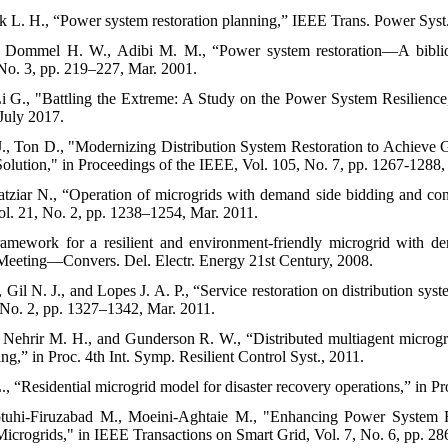
nk L. H., “Power system restoration planning,” IEEE Trans. Power Syst.
 Dommel H. W., Adibi M. M., “Power system restoration—A bibliogr
 No. 3, pp. 219–227, Mar. 2001.
 Li G., "Battling the Extreme: A Study on the Power System Resilience
July 2017.
., Ton D., "Modernizing Distribution System Restoration to Achieve 
Solution," in Proceedings of the IEEE, Vol. 105, No. 7, pp. 1267-1288,
atziar N., “Operation of microgrids with demand side bidding and conti
Vol. 21, No. 2, pp. 1238–1254, Mar. 2011.
amework for a resilient and environment-friendly microgrid with de
eeting—Convers. Del. Electr. Energy 21st Century, 2008.
 Gil N. J., and Lopes J. A. P., “Service restoration on distribution sy
, No. 2, pp. 1327–1342, Mar. 2011.
 Nehrir M. H., and Gunderson R. W., “Distributed multiagent microgrid
ng,” in Proc. 4th Int. Symp. Resilient Control Syst., 2011.
 L., “Residential microgrid model for disaster recovery operations,” in
otuhi-Firuzabad M., Moeini-Aghtaie M., "Enhancing Power System R
crogrids," in IEEE Transactions on Smart Grid, Vol. 7, No. 6, pp. 2