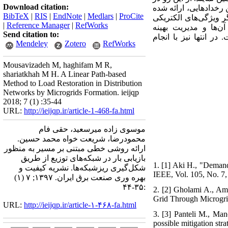
Download citation:
رخدادهایی، ارائه شده
BibTeX
|
RIS
|
EndNote
|
Medlars
|
ProCite
گر ویژگی‌های الکتریکی
|
Reference Manager
|
RefWorks
‌ها و مدیریت بهینه‌
Send citation to:
در انتها نیز با انجام
.
ت
Mendeley
Zotero
RefWorks
Mousavizadeh M, haghifam M R,
shariatkhah M H. A Linear Path-based
Method to Load Restoration in Distribution
Networks by Microgrids Formation. ieijqp
2018; 7 (1) :35-44
URL:
http://ieijqp.ir/article-1-468-fa.html
موسوی زاده میرسعید، حقی فام
محمودرضا، شریعت خواه محمد حسین.
ارائه روشی خطی مبتنی بر مسیر به منظور
بازیابی بار در شبکه‌های توزیع از طریق
1. [1] Aki H., "Demand
شکل‌گیری ریزشبکه‌ها. نشریه کیفیت و
IEEE, Vol. 105, No. 7,
بهره وری صنعت برق ایران. ۱۳۹۷; ۷ (۱)
:۳۵-۴۴
2. [2] Gholami A., Ami
Grid Through Microgrid
URL:
http://ieijqp.ir/article-۱-۴۶۸-fa.html
3. [3] Panteli M., Man
possible mitigation str