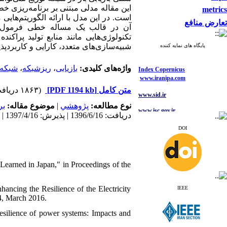
این مقاله
مدلی مبتنی بر برنامه‌ریزی خط
metrics
است.
در این مدل
با ارائه الگوریتم‌های
تعارض منافع
آن در قالب یک مساله خطی فرمول.
تکنولوژی‌هایی مانند منابع تولید پراکن
شبیه‌سازی‌های متعدد، کارایی و کاربردپ
پایگاه های نمایه کننده
Index Copernicus
شبکه‌
،
ریزشبکه‌
،
بازیابی
واژه‌های کلیدی:
www.iranipa.com
(۱۸۶۳ دریافت)
[PDF 1194 kb]
متن کامل
www.sid.ir
بر
موضوع مقاله:
|
پژوهشي
نوع مطالعه:
www.isc.gov.ir
دریافت: 1396/6/16 | پذیرش: 1397/4/16 | انتشار: 1397/6/3
www.journals.msrt.ir
DOI
www.magiran.com
www.search.ricest.ac.ir
www.nqpc.ir
Learned in Japan," in Proceedings of the
ResearchGate
google scholar
ancing the Resilience of the Electricity
IEEE
24, March 2016.
resilience of power systems: Impacts and
Index Copernicus