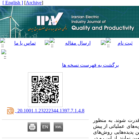
[ English ]
]
Archive
[
برگشت به فهرست نسخه ها
‎ 20.1001.1.23222344.1397.7.1.4.8
ی قدرت شوند
به منظور
ه‌های عملیاتی از پیش
ن پدیده‌هایی روش‌های
 نمایند. از این رو در