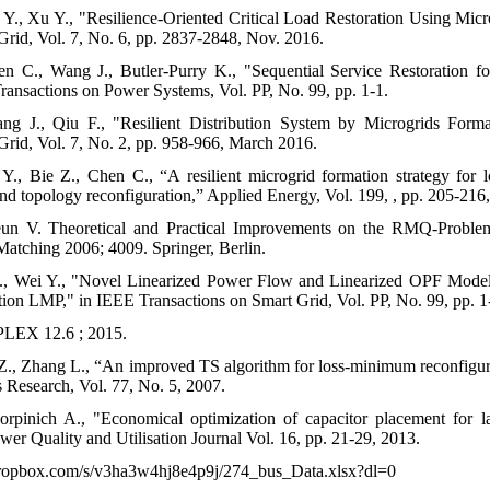
Y., Xu Y., "Resilience-Oriented Critical Load Restoration Using Micr
Grid, Vol. 7, No. 6, pp. 2837-2848, Nov. 2016.
n C., Wang J., Butler-Purry K., "Sequential Service Restoration f
ransactions on Power Systems, Vol. PP, No. 99, pp. 1-1.
g J., Qiu F., "Resilient Distribution System by Microgrids Forma
Grid, Vol. 7, No. 2, pp. 958-966, March 2016.
Y., Bie Z., Chen C., “A resilient microgrid formation strategy for l
and topology reconfiguration,” Applied Energy, Vol. 199, , pp. 205-216
Heun V. Theoretical and Practical Improvements on the RMQ-Probl
Matching 2006; 4009. Springer, Berlin.
F., Wei Y., "Novel Linearized Power Flow and Linearized OPF Models
ution LMP," in IEEE Transactions on Smart Grid, Vol. PP, No. 99, pp. 1
CPLEX 12.6
; 2015.
Z., Zhang L., “An improved TS algorithm for loss-minimum reconfigurati
 Research, Vol. 77, No. 5, 2007.
rpinich A., "Economical optimization of capacitor placement for larg
wer Quality and Utilisation Journal Vol. 16, pp. 21-29, 2013.
dropbox.com/s/v3ha3w4hj8e4p9j/274_bus_Data.xlsx?dl=0