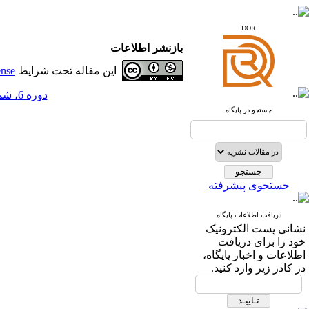
www.iranipa.com
www.sid.ir
DOR
بازنشر اطلاعات
www.isc.gov.ir
این مقاله تحت شرایط
ense
www.journals.msrt.ir
www.magiran.com
دوره 6، شماره 1 - ( 6-1396 )
جستجو در پایگاه
www.search.ricest.ac.ir
www.nqpc.ir
ResearchGate
google scholar
جستجوی پیشرفته
دریافت اطلاعات پایگاه
نشانی پست الکترونیک
خود را برای دریافت
اطلاعات و اخبار پایگاه،
در کادر زیر وارد کنید.