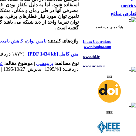
استفاده شود، اما به دلیل تکفاز بودن
metrics
مصرفی آنها در طی زمان و مکان، مشکلات 
تعارض منافع
تامین توان مورد نیاز قطارهای برقی، ب
توان تقریبا واحد از دید شبکه می باشد ک
گشته است.
پایگاه های نمایه کننده
Index Copernicus
واژه‌های کلیدی:
تامین توان
،
کاهش نامتعا
www.iranipa.com
متن کامل
[PDF 1434 kb]
(۱۸۷۲ دریافت)
www.sid.ir
نوع مطالعه:
پژوهشي
|
موضوع مقاله:
عم
www.isc.gov.ir
دریافت: 1395/4/1 | پذیرش: 1395/10/27 | انتشار: 1396/6/14
www.journals.msrt.ir
DOI
www.magiran.com
www.search.ricest.ac.ir
www.nqpc.ir
ResearchGate
google scholar
IEEE
Index Copernicus