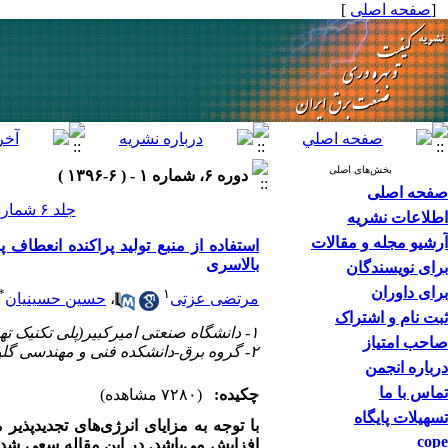
[
صفحه اصلی
]
بخش‌های اصلی
دوره ۶، شماره ۱ - ( ۶-۱۳۹۶ )
صفحه اصلی
جلد ۶ شماره ۱ صفحات ۲۹-۲۰
اطلاعات نشریه
آرشیو مجله و مقالات
بالاسری
برای نویسندگان
برای داوران
*
۱
مرتضی عزتی
،
حسین حسینیان
ثبت نام و اشتراک
۱- دانشگاه صنعتی امیرکبیر(پلی تکنیک تهران)،دانشکده مهندسی برق
صاحب امتیاز
۲- گروه برق-دانشکده فنی و مهندسی گلپایگان – اصفهان
درباره انجمن
تماس با ما
چکیده:
(۷۲۸۰ مشاهده)
تسهیلات پایگاه
با توجه به مزایای انرژی‌های تجدیدپذیر
cope
افزایش می‌باشد. در این مقاله سعی شد