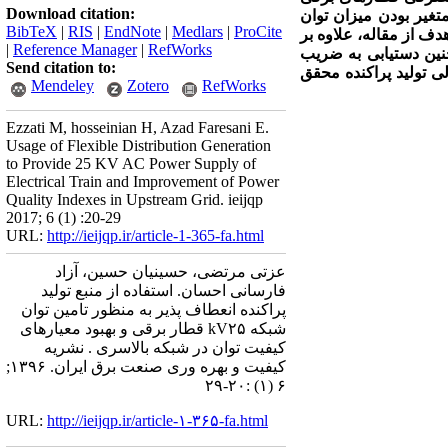
Download citation:
همچنین متغیر بودن میزان توان
BibTeX
|
RIS
|
EndNote
|
Medlars
|
ProCite
ف از مقاله، علاوه بر
|
Reference Manager
|
RefWorks
چنین دستیابی به ضریب
Send citation to:
لی تولید پراکنده محقق
Mendeley
Zotero
RefWorks
Ezzati M, hosseinian H, Azad Faresani E.
Usage of Flexible Distribution Generation
to Provide 25 KV AC Power Supply of
Electrical Train and Improvement of Power
Quality Indexes in Upstream Grid. ieijqp
2017; 6 (1) :20-29
URL:
http://ieijqp.ir/article-1-365-fa.html
عزتی مرتضی، حسینیان حسین، آزاد
فارسانی احسان. استفاده از منبع تولید
پراکنده انعطاف پذیر به منظور تامین توان
شبکه kV۲۵ قطار برقی و بهبود معیارهای
کیفیت توان در شبکه بالاسری . نشریه
کیفیت و بهره وری صنعت برق ایران. ۱۳۹۶;
۶ (۱) :۲۰-۲۹
URL:
http://ieijqp.ir/article-۱-۳۶۵-fa.html