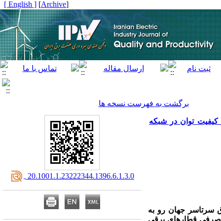
[ English ]
]
Archive
[
برگشت به فهرست نسخه ها
kV2 قطار برقی و بهبود معیارهای کیفیت توان در شبکه
‎ 20.1001.1.23222344.1396.6.1.3.0
برق سرتاسر جهان رو به
 مصرفی قطارهای برقی