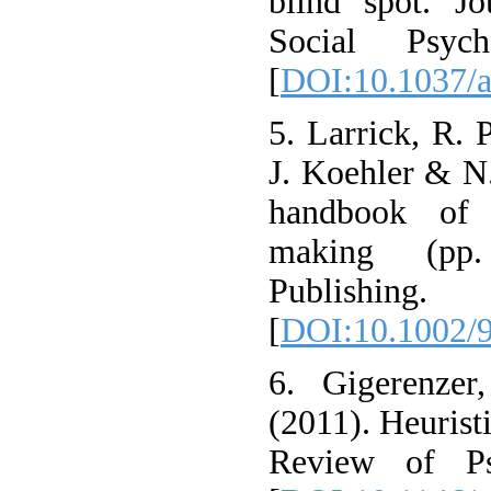
blind spot. Jo
Social Psyc
[
DOI:10.1037/
5. Larrick, R. 
J. Koehler & N
handbook of 
making (pp.
Publishing.
[
DOI:10.1002/
6. Gigerenzer
(2011). Heurist
Review of Ps