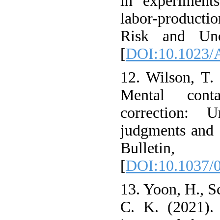
in experiment
labor-producti
Risk and Unce
[
DOI:10.1023/
12. Wilson, T.
Mental cont
correction: 
judgments and 
Bulletin,
[
DOI:10.1037/0
13. Yoon, H., S
C. K. (2021).