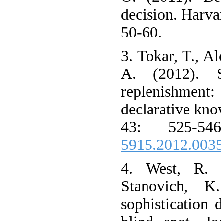
decision. Harva
50-60.
3. Tokar, T., Al
A. (2012). S
replenishment:
declarative kno
43: 525-54
5915.2012.003
4. West, R. 
Stanovich, K
sophistication 