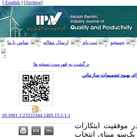
[ English ]
]
Archive
[
برگشت به فهرست نسخه ها
ی ﺑﻬﺒﻮﺩ ﺗﺼﻤﻴﻤﺎﺕ ﺳﺎﺯﻣﺎﻧﻲ
20.1001.1.23222344.1405.15.1.1.1
 موفقیت ابتکارات
 یک‌سو مبنای انتخاب