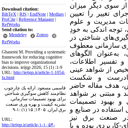
ز سوی دیگر میزان
Download citation:
ای تغییر را تعیین
BibTeX
|
RIS
|
EndNote
|
Medlars
|
ProCite
|
Reference Manager
|
بیات مدیریت و علوم
RefWorks
توجه اندکی به خودِ
Send citation to:
Mendeley
Zotero
یری‌های شناختی در
RefWorks
ری سازمانی معطوف
Ghasemi M. Providing a systematic
به‌عنوان الگوهای
framework for reducing cognitive
 و تفسیر اطلاعات
bias to improve organizational
decisions. ieijqp 2026; 15 (1) :1-9
خیص از شواهد عینی
URL:
http://ieijqp.ir/article-1-1054-
 نادرست و شکست
fa.html
اس، هدف مقاله حاضر
قاسمی مسعود. ﺍﺭﺍﺋﻪ ﻳﻚ ﭼﺎﺭﭼﻮﺏ
د و مبتنی بر شواهد
ﻧﻈﺎﻡﻣﻨﺪ ﻛﺎﻫﺶ ﺳﻮﮔﻴﺮی ﺷﻨﺎﺧﺘﻲ
ﺑﺮﺍی ﺑﻬﺒﻮﺩ ﺗﺼﻤﻴﻤﺎﺕ ﺳﺎﺯﻣﺎﻧﻲ.
 و بهبود تصمیمات
نشریه کیفیت و بهره وری صنعت
ستفاده در صنایع و
برق ایران. ۱۴۰۵; ۱۵ (۱) :۱-۹
ر صنعت برق نیز
URL:
ی-کاربردی بوده و با
http://ieijqp.ir/article-۱-۱۰۵۴-