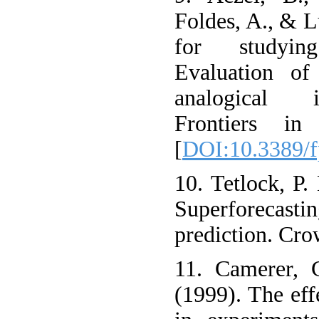
Foldes, A., & Lu
for studying
Evaluation of
analogical i
Frontiers in
[
DOI:10.3389/f
10. Tetlock, P.
Superforecasti
prediction. Cro
11. Camerer, 
(1999). The effe