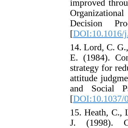
improved throu
Organization
Decision Pro
[
DOI:10.1016/j
14. Lord, C. G.
E. (1984). Con
strategy for re
attitude judgme
and Social Ps
[
DOI:10.1037/0
15. Heath, C., 
J. (1998). C