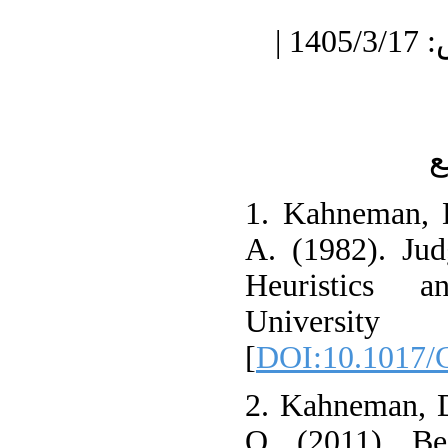
دریافت: 1404/10/8 | پذیرش: 1405/3/17 |
ع
1. Kahneman, D
A. (1982). Jud
Heuristics 
Univer
[
DOI:10.1017
2. Kahneman, D
O. (2011). Be