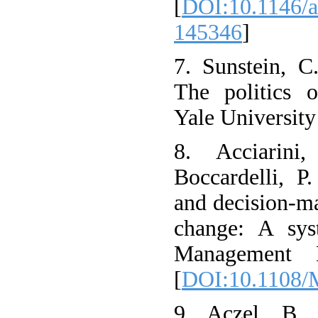
[
DOI:10.1146/a
145346
]
7. Sunstein, 
The politics o
Yale University
8. Acciarini
Boccardelli, P
and decision-ma
change: A syst
Management D
[
DOI:10.1108/
9. Aczel, B.,