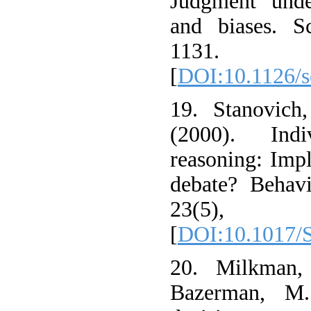
Judgment under
and biases. S
1131.
[
DOI:10.1126/s
19. Stanovich
(2000). Indi
reasoning: Impli
debate? Behavi
23(5)
[
DOI:10.1017/
20. Milkman
Bazerman, M