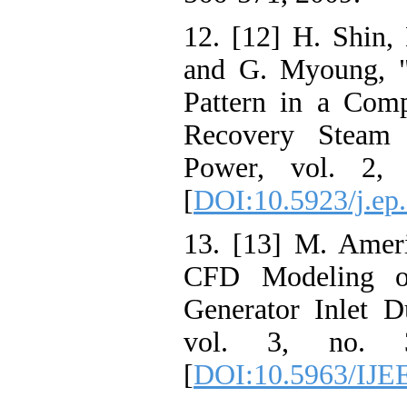
12. [12] H. Sh
and G. Myoung,
Pattern in a C
Recovery Ste
Power, vol. 
[
DOI:10.5923/j
13. [13] M. Am
CFD Modelin
Generator Inle
vol. 3, no
[
DOI:10.5963/