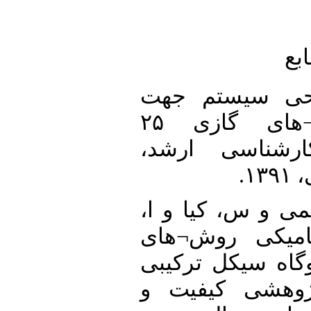
۱. [۱] م جهت
سیستم کنترل توربین¬های گازی ۲۵
رشناسی ارشد
۲. [۲]  کیا و ا
یکی روش¬های
سیکل ترکیبی
هشی کیفیت و