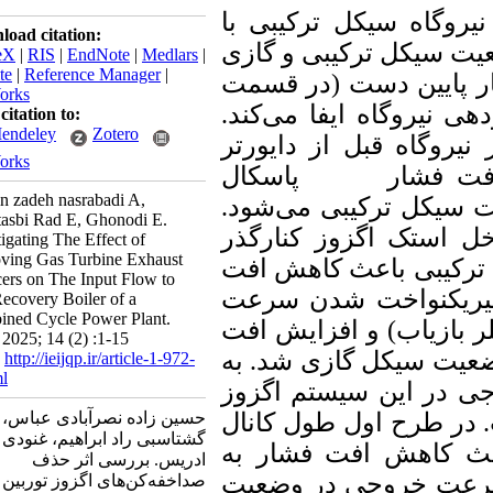
اه سیکل ترکیبی با
Download citation:
یکل ترکیبی و گازی
BibTeX
|
RIS
|
EndNote
|
Medlars
|
ProCite
|
Reference Manager
|
ین
دست
(در قسمت
RefWorks
یروگاه ایفا می‌‌کند
Send citation to:
Mendeley
Zotero
گاه قبل از دایورتر
RefWorks
 فشار
62/75 پاسکال
Hosain zadeh nasrabadi A,
کل ترکیبی می‌‌شود
Goshtasbi Rad E, Ghonodi E.
ستک اگزوز کنارگذر
Investigating The Effect of
Removing Gas Turbine Exhaust
یبی باعث کاهش
افت
Silencers on The Input Flow to
نواخت شدن سرعت
The Recovery Boiler of a
Combined Cycle Power Plant.
زیاب) و افزایش افت
ieijqp 2025; 14 (2) :1-15
سیکل گازی شد. به
URL:
http://ieijqp.ir/article-1-972-
fa.html
 این سیستم اگزوز
طرح اول طول کانال
حسین زاده نصرآبادی عباس،
گشتاسبی راد ابراهیم، غنودی
کاهش افت فشار
به
ادریس. بررسی اثر حذف
 خروجی در وضعیت
صداخفه‌‌کن‌‌های اگزوز توربین گازی