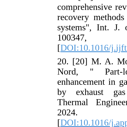
comprehensive 
recovery metho
systems", Int.
1003
[
DOI:10.1016/j.
20. [20] M. A
Nord, " Part
enhancement in
by exhaust ga
Thermal Engin
2024.
[
DOI:10.1016/j