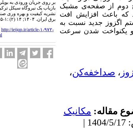
بر روی جریان ورودی به بویلر
 از صفحه‌‌ی مشبک
بازیاب یک نیروگاه سیکل ترکیبی.
 باعث افزایش افت
نشریه کیفیت و بهره وری صنعت
برق ایران. ۱۴۰۴; ۱۴ (۲) :۱-۱۵
یستم اگزوز جدید نسبت به
URL:
http://ieijqp.ir/article-۱-۹۷۲-
نواخت شدن سرعت
fa.html
،
صداخفه‌‌کن
 مقاله
مکانیک
دریافت: 1402/6/29 | پذیرش: 1404/5/17 |