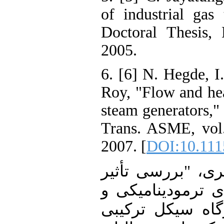
of industrial g
Doctoral Thesi
2005.
6. [6] N. Hegde
Roy, "Flow and 
steam generator
Trans. ASME, v
2007. [
DOI:10.
۷. [۷] سی تأثیر
رمودینامیکی و
ه سیکل ترکیبی