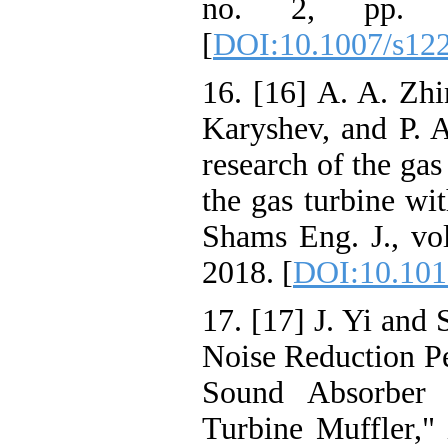
no. 2, pp.
[
DOI:10.1007/
16. [16] A. A. 
Karyshev, and 
research of the 
the gas turbine
Shams Eng. J., 
2018. [
DOI:10.1
17. [17] J. Yi 
Noise Reductio
Sound Absorbe
Turbine Muffle