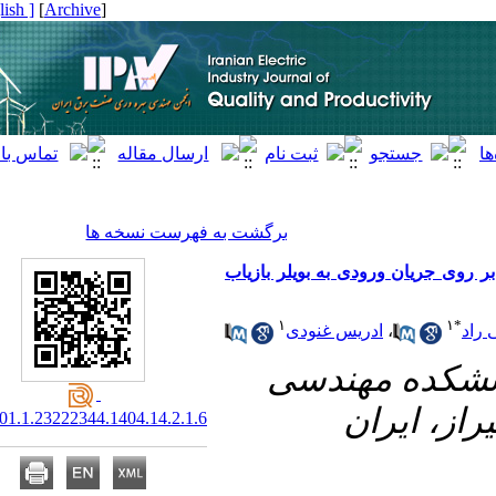
[ English ]
]
Archive
[
برگشت به فهرست نسخه ها
جریان ورودی به بویلر بازیاب
۱
ادریس غنودی
،
۱-  مهندسی
 ایران
20.1001.1.23222344.1404.14.2.1.6