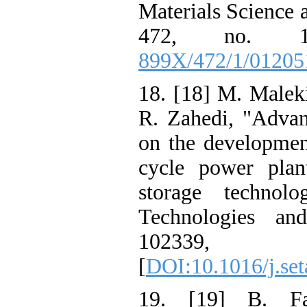
Materials Scien
472, no
899X/472/1/01
18. [18] M. Mal
R. Zahedi, "Ad
on the develop
cycle power p
storage techn
Technologies 
1023
[
DOI:10.1016/j
19. [19] B.