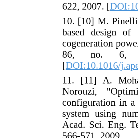
622, 2007. [
DOI
10. [10] M. Pin
based design 
cogeneration po
86, no. 6
[
DOI:10.1016/j
11. [11] A. M
Norouzi, "Opt
configuration i
system using n
Acad. Sci. Eng.
566-571, 2009.