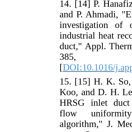
14. [14] P. Han
and P. Ahmadi,
investigation
industrial heat
duct," Appl. Th
385
[
DOI:10.1016/j
15. [15] H. K. 
Koo, and D. H.
HRSG inlet du
flow uniform
algorithm," J. 