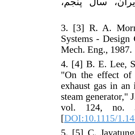
ن، سال پنجم
3. [3] R. A. M
Systems - Desi
Mech. Eng., 198
4. [4] B. E. Le
"On the effect
exhaust gas in 
steam generator
vol. 124, n
[
DOI:10.1115/
5. [5] C. Jaya