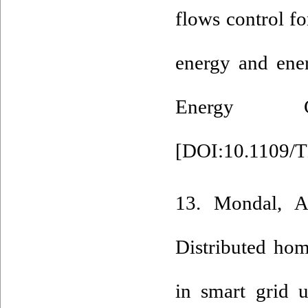
flows control 
energy and ene
Energy Co
[
DOI:10.1109/
13. Mondal, A
Distributed ho
in smart grid 