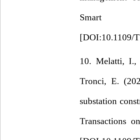
Smart G
[
DOI:10.1109/
10. Melatti, I.
Tronci, E. (202
substation cons
Transactions on