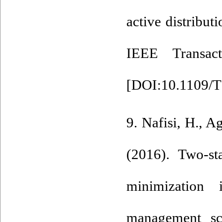
active distribu
IEEE Transac
[
DOI:10.1109/
9. Nafisi, H., 
(2016). Two-st
minimization
management s