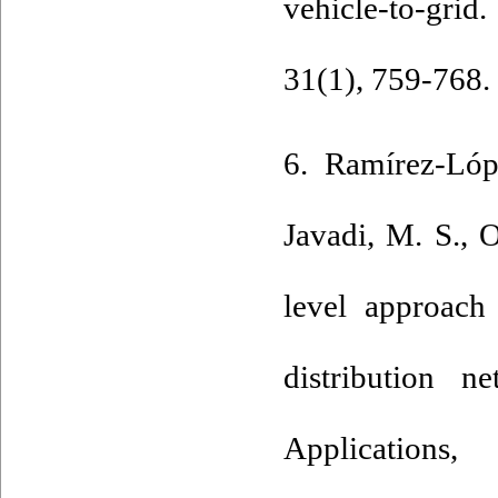
vehicle-to-gri
31(1), 759-768. 
6. Ramírez-Lóp
Javadi, M. S., O
level approach 
distribution n
Applicat