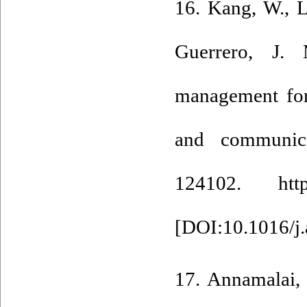
16. Kang, W., L
Guerrero, J. 
management for
and communica
124102. https:
[
DOI:10.1016/j
17. Annamalai, 