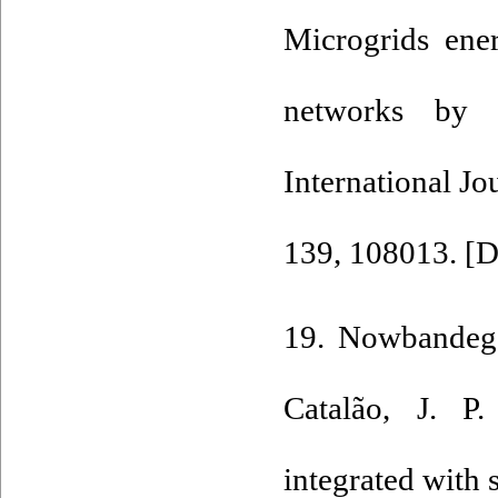
Microgrids ene
networks by c
International J
139, 108013. [
D
19. Nowbandega
Catalão, J. P
integrated with 