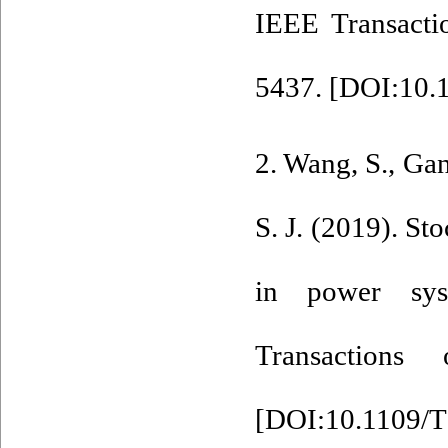
IEEE Transactio
5437. [
DOI:10.
2. Wang, S., Ga
S. J. (2019). S
in power sys
Transactions
[
DOI:10.1109/