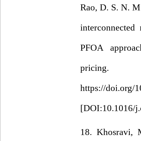
Rao, D. S. N. M
interconnected
PFOA approac
pricin
https://doi.org
[
DOI:10.1016/j
18. Khosravi, M