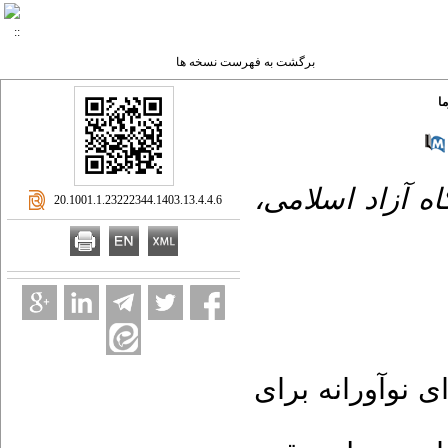
برگشت به فهرست نسخه ها
ا
۱- آزاد اسلامی
‎ 20.1001.1.23222344.1403.13.4.4.6
 نوآورانه برای