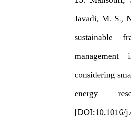
Javadi, M. S., 
sustainable f
management i
considering sma
energy res
[
DOI:10.1016/j