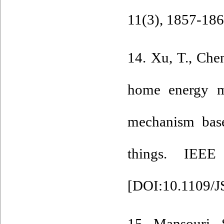
11(3), 1857-186
14. Xu, T., Chen
home energy ma
mechanism based
things. IEEE
[
DOI:10.1109/
15. Mansouri, 